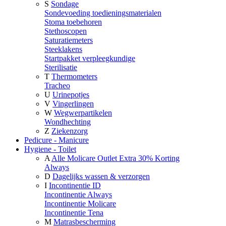
S
Sondage
Sondevoeding toedieningsmaterialen
Stoma toebehoren
Stethoscopen
Saturatiemeters
Steeklakens
Startpakket verpleegkundige
Sterilisatie
T
Thermometers
Tracheo
U
Urinepotjes
V
Vingerlingen
W
Wegwerpartikelen
Wondhechting
Z
Ziekenzorg
Pedicure - Manicure
Hygiene - Toilet
A
Alle Molicare Outlet Extra 30% Korting
Always
D
Dagelijks wassen & verzorgen
I
Incontinentie ID
Incontinentie Always
Incontinentie Molicare
Incontinentie Tena
M
Matrasbescherming