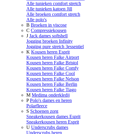
Alle tunieken comfort stretch
Alle tunieken katoen Jill
Alle broeken comfort stretch
Alle polo's
B
Broeken in viscose
C
Compressiekousen
J
Jack dames softshell
Jogging broeken Infinity
Jogging pure stretch 3essentiel
K
Kousen heren Esprit
Kousen heren Falke Airport
Kousen heren Falke Bristol
Kousen heren Falke Comfy
Kousen heren Falke Cool
Kousen heren Falke Nelson
Kousen heren Falke Berlin
Kousen heren Falke Tiago
M
Medima onderkledij
P
Polo's dames en heren
Polarfleece
S
Schoenen zorg
Sneakerkousen dames Esprit
Sneakerkousen heren Esprit
U
Underscrubs dames
Underscrubs heren