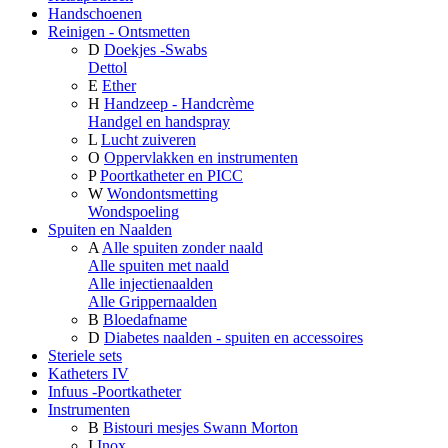
Handschoenen
Reinigen - Ontsmetten
D
Doekjes -Swabs
Dettol
E
Ether
H
Handzeep - Handcrème
Handgel en handspray
L
Lucht zuiveren
O
Oppervlakken en instrumenten
P
Poortkatheter en PICC
W
Wondontsmetting
Wondspoeling
Spuiten en Naalden
A
Alle spuiten zonder naald
Alle spuiten met naald
Alle injectienaalden
Alle Grippernaalden
B
Bloedafname
D
Diabetes naalden - spuiten en accessoires
Steriele sets
Katheters IV
Infuus -Poortkatheter
Instrumenten
B
Bistouri mesjes Swann Morton
I
Inox