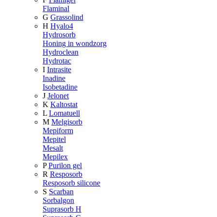
Flaminal
G
Grassolind
H
Hyalo4
Hydrosorb
Honing in wondzorg
Hydroclean
Hydrotac
I
Intrasite
Inadine
Isobetadine
J
Jelonet
K
Kaltostat
L
Lomatuell
M
Melgisorb
Mepiform
Mepitel
Mesalt
Mepilex
P
Purilon gel
R
Resposorb
Resposorb silicone
S
Scarban
Sorbalgon
Suprasorb H