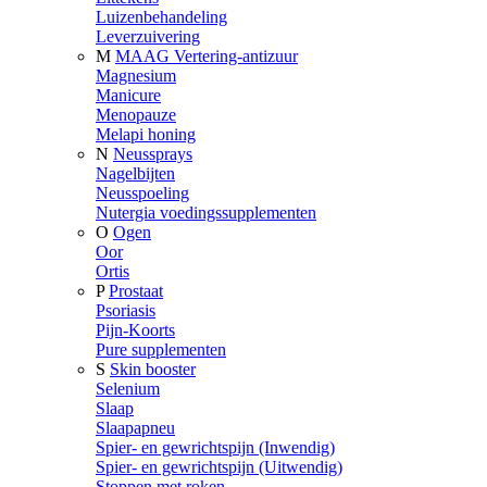
Luizenbehandeling
Leverzuivering
M
MAAG Vertering-antizuur
Magnesium
Manicure
Menopauze
Melapi honing
N
Neussprays
Nagelbijten
Neusspoeling
Nutergia voedingssupplementen
O
Ogen
Oor
Ortis
P
Prostaat
Psoriasis
Pijn-Koorts
Pure supplementen
S
Skin booster
Selenium
Slaap
Slaapapneu
Spier- en gewrichtspijn (Inwendig)
Spier- en gewrichtspijn (Uitwendig)
Stoppen met roken