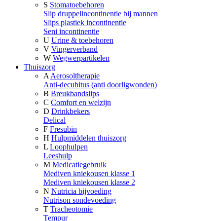
S
Stomatoebehoren
Slip druppelincontinentie bij mannen
Slips plastiek incontinentie
Seni incontinentie
U
Urine & toebehoren
V
Vingerverband
W
Wegwerpartikelen
Thuiszorg
A
Aerosoltherapie
Anti-decubitus (anti doorligwonden)
B
Breukbandslips
C
Comfort en welzijn
D
Drinkbekers
Delical
F
Fresubin
H
Hulpmiddelen thuiszorg
L
Loophulpen
Leeshulp
M
Medicatiegebruik
Mediven kniekousen klasse 1
Mediven kniekousen klasse 2
N
Nutricia bijvoeding
Nutrison sondevoeding
T
Tracheotomie
Tempur