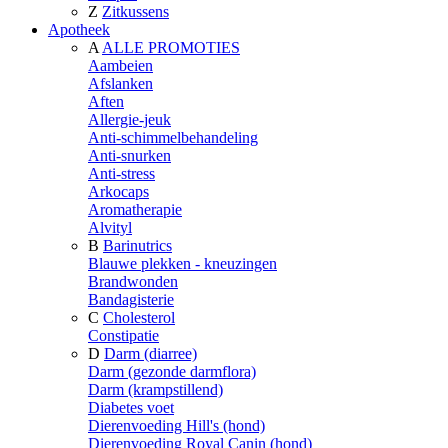
Z
Zitkussens
Apotheek
A
ALLE PROMOTIES
Aambeien
Afslanken
Aften
Allergie-jeuk
Anti-schimmelbehandeling
Anti-snurken
Anti-stress
Arkocaps
Aromatherapie
Alvityl
B
Barinutrics
Blauwe plekken - kneuzingen
Brandwonden
Bandagisterie
C
Cholesterol
Constipatie
D
Darm (diarree)
Darm (gezonde darmflora)
Darm (krampstillend)
Diabetes voet
Dierenvoeding Hill's (hond)
Dierenvoeding Royal Canin (hond)