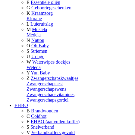
E
Essentiële oliën
G
Geboortegeschenken
K
Kraamzorg
Klorane
L
Luieruitslag
M
Mustela
Medela
N
Nattou
O
Oh Baby
S
Striemen
U
Uriage
W
Waterwipes doekjes
Weleda
Y
Yun Baby
Z
Zwangerschapskwaaltjes
Zwangerschapstest
Zwangerschapswens
Zwangerschapsvitamines
Zwangerschapsgordel
EHBO
B
Brandwonden
C
Coldhot
E
EHBO (aanvullen koffer)
S
Snelverband
V
Verbandkoffers gevuld