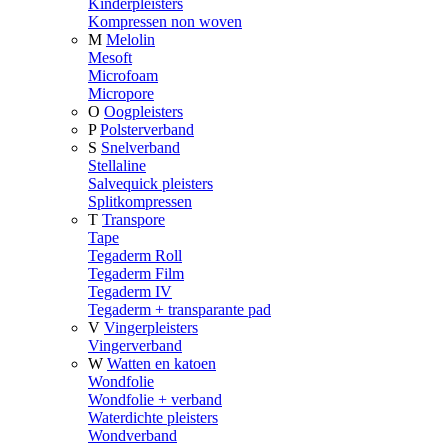
Kinderpleisters
Kompressen non woven
M
Melolin
Mesoft
Microfoam
Micropore
O
Oogpleisters
P
Polsterverband
S
Snelverband
Stellaline
Salvequick pleisters
Splitkompressen
T
Transpore
Tape
Tegaderm Roll
Tegaderm Film
Tegaderm IV
Tegaderm + transparante pad
V
Vingerpleisters
Vingerverband
W
Watten en katoen
Wondfolie
Wondfolie + verband
Waterdichte pleisters
Wondverband