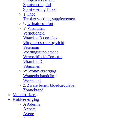
Sportvoeding 6d
Sportvoeding Etixx
T
Thee
Trenker voedingssupplementen
U
Urinair comfort
V
Vitaminen
Verkoudheid
Vitamine B complex
Vitry accessoires gezicht
Veterinair
Voedingssupplement
Vermoeidheid-Tonicum
Vitamine D
Vitaminen
W
Wondverzorging
Wrattenbehandeling
Weerstand
Z
Zware benen-bloedcirculatie
Zonnebrand
Mondmaskers
Huidverzorging
A
Aderma
Apivita
Avene