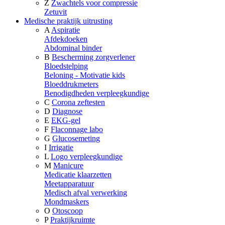
Z
Zwachtels voor compressie
Zetuvit
Medische praktijk uitrusting
A
Aspiratie
Afdekdoeken
Abdominal binder
B
Bescherming zorgverlener
Bloedstelping
Beloning - Motivatie kids
Bloeddrukmeters
Benodigdheden verpleegkundige
C
Corona zeftesten
D
Diagnose
E
EKG-gel
F
Flaconnage labo
G
Glucosemeting
I
Irrigatie
L
Logo verpleegkundige
M
Manicure
Medicatie klaarzetten
Meetapparatuur
Medisch afval verwerking
Mondmaskers
O
Otoscoop
P
Praktijkruimte