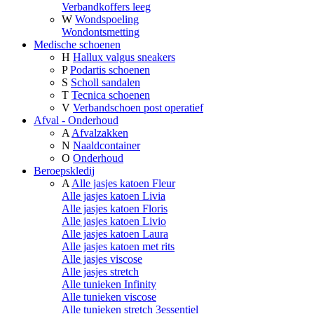
Verbandkoffers leeg
W
Wondspoeling
Wondontsmetting
Medische schoenen
H
Hallux valgus sneakers
P
Podartis schoenen
S
Scholl sandalen
T
Tecnica schoenen
V
Verbandschoen post operatief
Afval - Onderhoud
A
Afvalzakken
N
Naaldcontainer
O
Onderhoud
Beroepskledij
A
Alle jasjes katoen Fleur
Alle jasjes katoen Livia
Alle jasjes katoen Floris
Alle jasjes katoen Livio
Alle jasjes katoen Laura
Alle jasjes katoen met rits
Alle jasjes viscose
Alle jasjes stretch
Alle tunieken Infinity
Alle tunieken viscose
Alle tunieken stretch 3essentiel