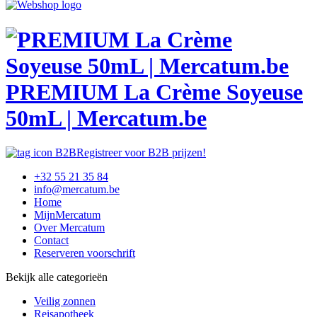
PREMIUM La Crème Soyeuse
50mL | Mercatum.be
Registreer voor B2B prijzen!
+32 55 21 35 84
info@mercatum.be
Home
MijnMercatum
Over Mercatum
Contact
Reserveren voorschrift
Bekijk alle categorieën
Veilig zonnen
Reisapotheek