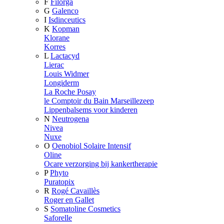
F
Filorga
G
Galenco
I
Isdinceutics
K
Kopman
Klorane
Korres
L
Lactacyd
Lierac
Louis Widmer
Longiderm
La Roche Posay
le Comptoir du Bain Marseillezeep
Lippenbalsems voor kinderen
N
Neutrogena
Nivea
Nuxe
O
Oenobiol Solaire Intensif
Oline
Ocare verzorging bij kankertherapie
P
Phyto
Puratopix
R
Rogé Cavaillès
Roger en Gallet
S
Somatoline Cosmetics
Saforelle