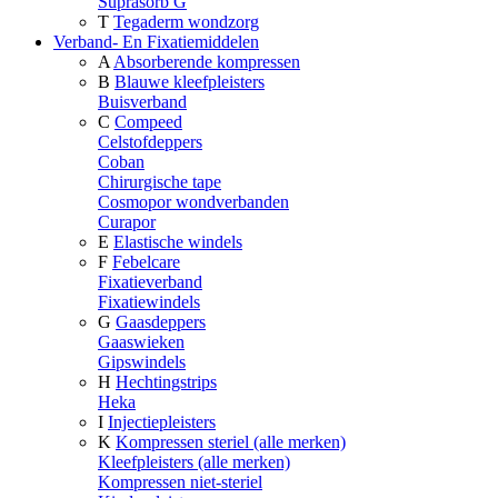
Suprasorb G
T
Tegaderm wondzorg
Verband- En Fixatiemiddelen
A
Absorberende kompressen
B
Blauwe kleefpleisters
Buisverband
C
Compeed
Celstofdeppers
Coban
Chirurgische tape
Cosmopor wondverbanden
Curapor
E
Elastische windels
F
Febelcare
Fixatieverband
Fixatiewindels
G
Gaasdeppers
Gaaswieken
Gipswindels
H
Hechtingstrips
Heka
I
Injectiepleisters
K
Kompressen steriel (alle merken)
Kleefpleisters (alle merken)
Kompressen niet-steriel