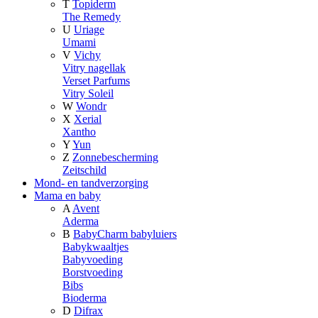
T
Topiderm
The Remedy
U
Uriage
Umami
V
Vichy
Vitry nagellak
Verset Parfums
Vitry Soleil
W
Wondr
X
Xerial
Xantho
Y
Yun
Z
Zonnebescherming
Zeitschild
Mond- en tandverzorging
Mama en baby
A
Avent
Aderma
B
BabyCharm babyluiers
Babykwaaltjes
Babyvoeding
Borstvoeding
Bibs
Bioderma
D
Difrax