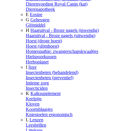
Dierenvoeding Royal Canin (kat)
Dierenapotheek
E
Eosine
G
Geheugen
Glijmiddel
H
Haaruitval - Broze nagels (inwendig)
Haaruitval - Broze nagels (uitwendig)
Hoest (droge hoest)
Hoest (slijmhoest)
Homeopathie: zwangerschapskwaaltjes
Hielspoorkussen
Herboplanet
I
Ijzer
Insectenbeten (behandelend)
Insectenbeten (preventief)
Intieme zorg
Insecticiden
K
Kalksupplement
Keelpijn
Kloven
Koortsblaasjes
Kniestoelen ergonomisch
L
Lenzen
Leesbrillen
Littekens