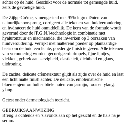
achter op de huid. Geschikt voor de normale tot gemengde huid,
zelfs de gevoelige huid.
De Zijige Crème, samengesteld met 95% ingrediënten van
natuurlijke oorsprong, corrigeert alle tekenen van huidveroudering
en hydrateert de huid onmiddellijk. De kern van de formule wordt
gevormd door de [F.G.N.]-technologie in combinatie met
hyaluronzuur en niacinamide, die inwerken op 3 oorzaken van
huidveroudering. Verrijkt met matterend poeder op plantaardige
basis om de huid een lichte, poederige finish te geven. Alle tekenen
van veroudering worden gecorrigeerd: rimpels, fijne lijntjes,
vlekken, gebrek aan stevigheid, elasticiteit, dichtheid en glans,
uitdroging.
De zachte, delicate crèmetextuur glijdt als zijde over de huid en laat
een licht matte finish achter. De delicate, emblematische
bloemengeur onthult subtiele noten van jasmijn, roos en ylang-
ylang.
Getest onder dermatologisch toezicht.
GEBRUIKSAANWIJZING
Breng 's ochtends en 's avonds aan op het gezicht en de hals na je
serum.