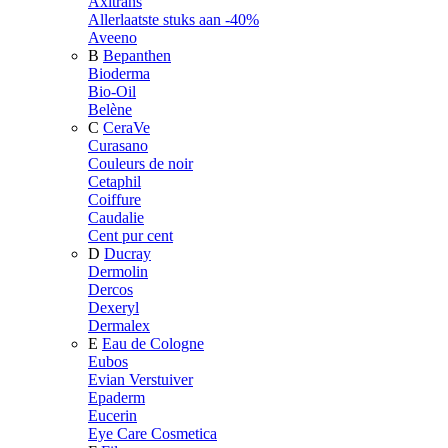
Axitrans
Allerlaatste stuks aan -40%
Aveeno
B
Bepanthen
Bioderma
Bio-Oil
Belène
C
CeraVe
Curasano
Couleurs de noir
Cetaphil
Coiffure
Caudalie
Cent pur cent
D
Ducray
Dermolin
Dercos
Dexeryl
Dermalex
E
Eau de Cologne
Eubos
Evian Verstuiver
Epaderm
Eucerin
Eye Care Cosmetica