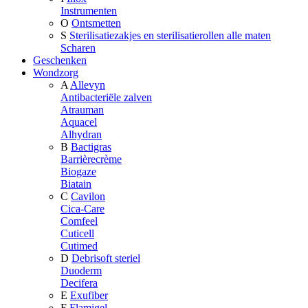
Instrumenten
O
Ontsmetten
S
Sterilisatiezakjes en sterilisatierollen alle maten
Scharen
Geschenken
Wondzorg
A
Allevyn
Antibacteriële zalven
Atrauman
Aquacel
Alhydran
B
Bactigras
Barrièrecrème
Biogaze
Biatain
C
Cavilon
Cica-Care
Comfeel
Cuticell
Cutimed
D
Debrisoft steriel
Duoderm
Decifera
E
Exufiber
F
Flamigel