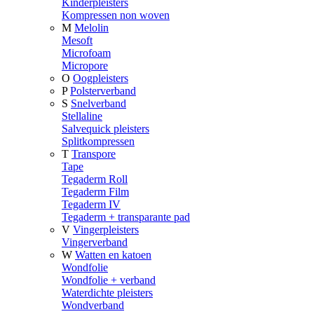
Kinderpleisters
Kompressen non woven
M
Melolin
Mesoft
Microfoam
Micropore
O
Oogpleisters
P
Polsterverband
S
Snelverband
Stellaline
Salvequick pleisters
Splitkompressen
T
Transpore
Tape
Tegaderm Roll
Tegaderm Film
Tegaderm IV
Tegaderm + transparante pad
V
Vingerpleisters
Vingerverband
W
Watten en katoen
Wondfolie
Wondfolie + verband
Waterdichte pleisters
Wondverband