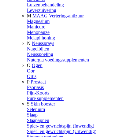
Luizenbehandeling
Leverzuivering
M
MAAG Vertering-antizuur
Magnesium
Manicure
Menopauze
Melapi honing
N
Neussprays
Nagelbijten
Neusspoeling
Nutergia voedingssupplementen
O
Ogen
Oor
Ortis
P
Prostaat
Psoriasis
Pijn-Koorts
Pure supplementen
S
Skin booster
Selenium
Slaap
Slaapapneu
Spier- en gewrichtspijn (Inwendig)
Spier- en gewrichtspijn (Uitwendig)
Stoppen met roken