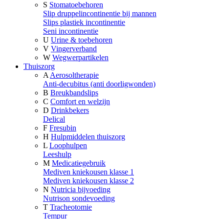
S
Stomatoebehoren
Slip druppelincontinentie bij mannen
Slips plastiek incontinentie
Seni incontinentie
U
Urine & toebehoren
V
Vingerverband
W
Wegwerpartikelen
Thuiszorg
A
Aerosoltherapie
Anti-decubitus (anti doorligwonden)
B
Breukbandslips
C
Comfort en welzijn
D
Drinkbekers
Delical
F
Fresubin
H
Hulpmiddelen thuiszorg
L
Loophulpen
Leeshulp
M
Medicatiegebruik
Mediven kniekousen klasse 1
Mediven kniekousen klasse 2
N
Nutricia bijvoeding
Nutrison sondevoeding
T
Tracheotomie
Tempur