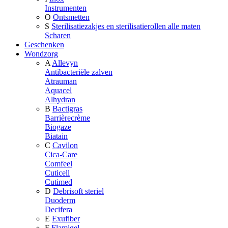
Instrumenten
O
Ontsmetten
S
Sterilisatiezakjes en sterilisatierollen alle maten
Scharen
Geschenken
Wondzorg
A
Allevyn
Antibacteriële zalven
Atrauman
Aquacel
Alhydran
B
Bactigras
Barrièrecrème
Biogaze
Biatain
C
Cavilon
Cica-Care
Comfeel
Cuticell
Cutimed
D
Debrisoft steriel
Duoderm
Decifera
E
Exufiber
F
Flamigel