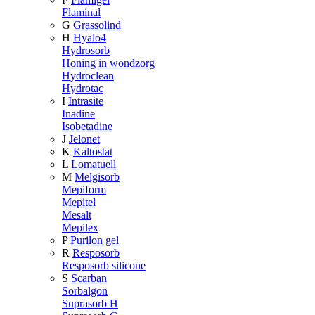
Flaminal
G
Grassolind
H
Hyalo4
Hydrosorb
Honing in wondzorg
Hydroclean
Hydrotac
I
Intrasite
Inadine
Isobetadine
J
Jelonet
K
Kaltostat
L
Lomatuell
M
Melgisorb
Mepiform
Mepitel
Mesalt
Mepilex
P
Purilon gel
R
Resposorb
Resposorb silicone
S
Scarban
Sorbalgon
Suprasorb H