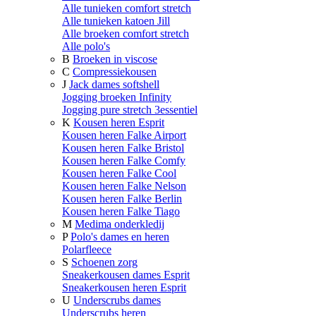
Alle tunieken comfort stretch
Alle tunieken katoen Jill
Alle broeken comfort stretch
Alle polo's
B
Broeken in viscose
C
Compressiekousen
J
Jack dames softshell
Jogging broeken Infinity
Jogging pure stretch 3essentiel
K
Kousen heren Esprit
Kousen heren Falke Airport
Kousen heren Falke Bristol
Kousen heren Falke Comfy
Kousen heren Falke Cool
Kousen heren Falke Nelson
Kousen heren Falke Berlin
Kousen heren Falke Tiago
M
Medima onderkledij
P
Polo's dames en heren
Polarfleece
S
Schoenen zorg
Sneakerkousen dames Esprit
Sneakerkousen heren Esprit
U
Underscrubs dames
Underscrubs heren