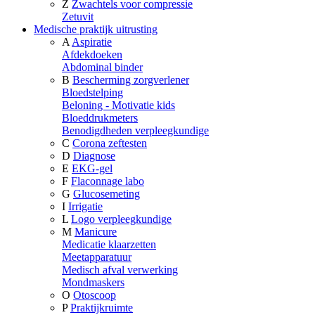
Z
Zwachtels voor compressie
Zetuvit
Medische praktijk uitrusting
A
Aspiratie
Afdekdoeken
Abdominal binder
B
Bescherming zorgverlener
Bloedstelping
Beloning - Motivatie kids
Bloeddrukmeters
Benodigdheden verpleegkundige
C
Corona zeftesten
D
Diagnose
E
EKG-gel
F
Flaconnage labo
G
Glucosemeting
I
Irrigatie
L
Logo verpleegkundige
M
Manicure
Medicatie klaarzetten
Meetapparatuur
Medisch afval verwerking
Mondmaskers
O
Otoscoop
P
Praktijkruimte