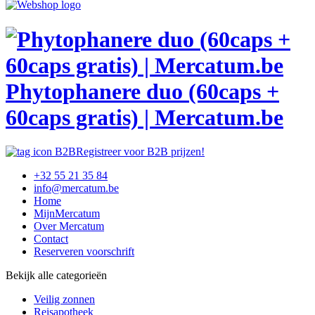
Phytophanere duo (60caps +
60caps gratis) | Mercatum.be
Registreer voor B2B prijzen!
+32 55 21 35 84
info@mercatum.be
Home
MijnMercatum
Over Mercatum
Contact
Reserveren voorschrift
Bekijk alle categorieën
Veilig zonnen
Reisapotheek