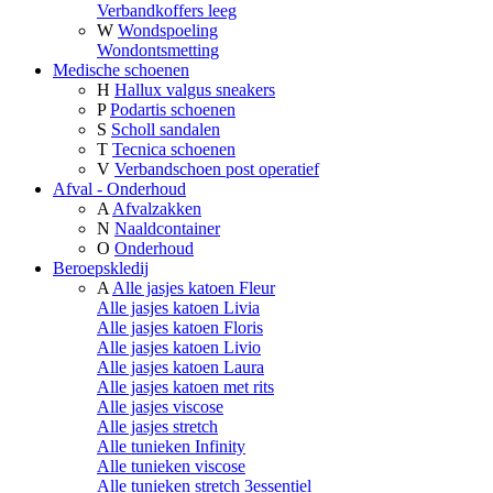
Verbandkoffers leeg
W
Wondspoeling
Wondontsmetting
Medische schoenen
H
Hallux valgus sneakers
P
Podartis schoenen
S
Scholl sandalen
T
Tecnica schoenen
V
Verbandschoen post operatief
Afval - Onderhoud
A
Afvalzakken
N
Naaldcontainer
O
Onderhoud
Beroepskledij
A
Alle jasjes katoen Fleur
Alle jasjes katoen Livia
Alle jasjes katoen Floris
Alle jasjes katoen Livio
Alle jasjes katoen Laura
Alle jasjes katoen met rits
Alle jasjes viscose
Alle jasjes stretch
Alle tunieken Infinity
Alle tunieken viscose
Alle tunieken stretch 3essentiel