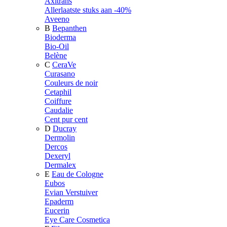
Axitrans
Allerlaatste stuks aan -40%
Aveeno
B
Bepanthen
Bioderma
Bio-Oil
Belène
C
CeraVe
Curasano
Couleurs de noir
Cetaphil
Coiffure
Caudalie
Cent pur cent
D
Ducray
Dermolin
Dercos
Dexeryl
Dermalex
E
Eau de Cologne
Eubos
Evian Verstuiver
Epaderm
Eucerin
Eye Care Cosmetica