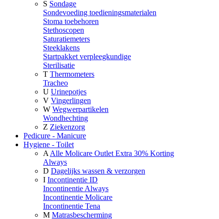
S
Sondage
Sondevoeding toedieningsmaterialen
Stoma toebehoren
Stethoscopen
Saturatiemeters
Steeklakens
Startpakket verpleegkundige
Sterilisatie
T
Thermometers
Tracheo
U
Urinepotjes
V
Vingerlingen
W
Wegwerpartikelen
Wondhechting
Z
Ziekenzorg
Pedicure - Manicure
Hygiene - Toilet
A
Alle Molicare Outlet Extra 30% Korting
Always
D
Dagelijks wassen & verzorgen
I
Incontinentie ID
Incontinentie Always
Incontinentie Molicare
Incontinentie Tena
M
Matrasbescherming