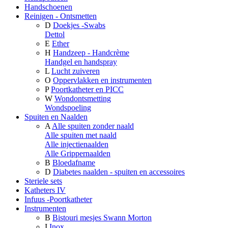
Handschoenen
Reinigen - Ontsmetten
D
Doekjes -Swabs
Dettol
E
Ether
H
Handzeep - Handcrème
Handgel en handspray
L
Lucht zuiveren
O
Oppervlakken en instrumenten
P
Poortkatheter en PICC
W
Wondontsmetting
Wondspoeling
Spuiten en Naalden
A
Alle spuiten zonder naald
Alle spuiten met naald
Alle injectienaalden
Alle Grippernaalden
B
Bloedafname
D
Diabetes naalden - spuiten en accessoires
Steriele sets
Katheters IV
Infuus -Poortkatheter
Instrumenten
B
Bistouri mesjes Swann Morton
I
Inox