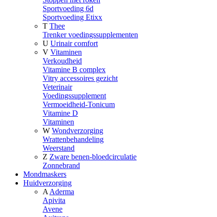
Sportvoeding 6d
Sportvoeding Etixx
T
Thee
Trenker voedingssupplementen
U
Urinair comfort
V
Vitaminen
Verkoudheid
Vitamine B complex
Vitry accessoires gezicht
Veterinair
Voedingssupplement
Vermoeidheid-Tonicum
Vitamine D
Vitaminen
W
Wondverzorging
Wrattenbehandeling
Weerstand
Z
Zware benen-bloedcirculatie
Zonnebrand
Mondmaskers
Huidverzorging
A
Aderma
Apivita
Avene