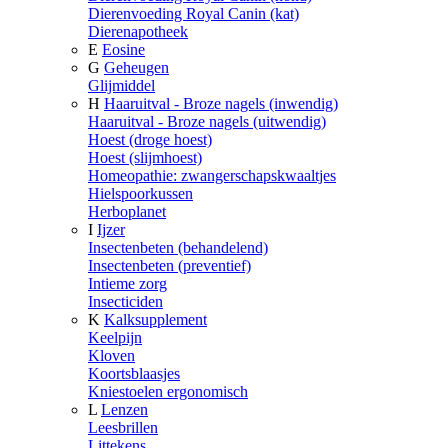
Dierenvoeding Royal Canin (kat)
Dierenapotheek
E
Eosine
G
Geheugen
Glijmiddel
H
Haaruitval - Broze nagels (inwendig)
Haaruitval - Broze nagels (uitwendig)
Hoest (droge hoest)
Hoest (slijmhoest)
Homeopathie: zwangerschapskwaaltjes
Hielspoorkussen
Herboplanet
I
Ijzer
Insectenbeten (behandelend)
Insectenbeten (preventief)
Intieme zorg
Insecticiden
K
Kalksupplement
Keelpijn
Kloven
Koortsblaasjes
Kniestoelen ergonomisch
L
Lenzen
Leesbrillen
Littekens