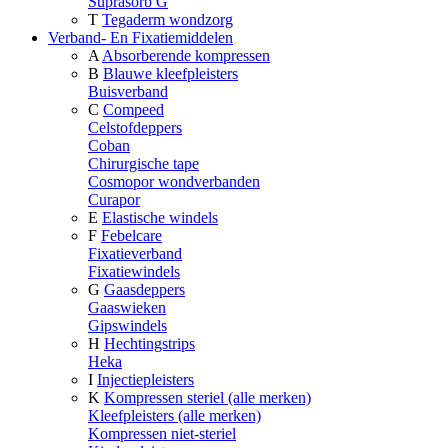
Suprasorb G
T
Tegaderm wondzorg
Verband- En Fixatiemiddelen
A
Absorberende kompressen
B
Blauwe kleefpleisters
Buisverband
C
Compeed
Celstofdeppers
Coban
Chirurgische tape
Cosmopor wondverbanden
Curapor
E
Elastische windels
F
Febelcare
Fixatieverband
Fixatiewindels
G
Gaasdeppers
Gaaswieken
Gipswindels
H
Hechtingstrips
Heka
I
Injectiepleisters
K
Kompressen steriel (alle merken)
Kleefpleisters (alle merken)
Kompressen niet-steriel