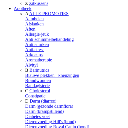
Z
Zitkussens
Apotheek
A
ALLE PROMOTIES
Aambeien
Afslanken
Aften
Allergie-jeuk
Anti-schimmelbehandeling
Anti-snurken
Anti-stress
Arkocaps
Aromatherapie
Alvityl
B
Barinutrics
Blauwe plekken - kneuzingen
Brandwonden
Bandagisterie
C
Cholesterol
Constipatie
D
Darm (diarree)
Darm (gezonde darmflora)
Darm (krampstillend)
Diabetes voet
Dierenvoeding Hill's (hond)
Dierenvoeding Royal Canin (hond)