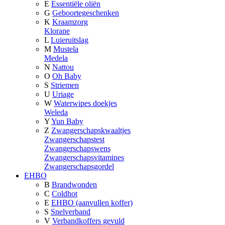
E
Essentiële oliën
G
Geboortegeschenken
K
Kraamzorg
Klorane
L
Luieruitslag
M
Mustela
Medela
N
Nattou
O
Oh Baby
S
Striemen
U
Uriage
W
Waterwipes doekjes
Weleda
Y
Yun Baby
Z
Zwangerschapskwaaltjes
Zwangerschapstest
Zwangerschapswens
Zwangerschapsvitamines
Zwangerschapsgordel
EHBO
B
Brandwonden
C
Coldhot
E
EHBO (aanvullen koffer)
S
Snelverband
V
Verbandkoffers gevuld