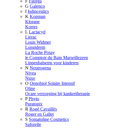
F
Filorga
G
Galenco
I
Isdinceutics
K
Kopman
Klorane
Korres
L
Lactacyd
Lierac
Louis Widmer
Longiderm
La Roche Posay
le Comptoir du Bain Marseillezeep
Lippenbalsems voor kinderen
N
Neutrogena
Nivea
Nuxe
O
Oenobiol Solaire Intensif
Oline
Ocare verzorging bij kankertherapie
P
Phyto
Puratopix
R
Rogé Cavaillès
Roger en Gallet
S
Somatoline Cosmetics
Saforelle