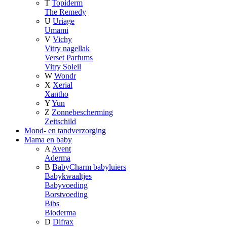
T
Topiderm
The Remedy
U
Uriage
Umami
V
Vichy
Vitry nagellak
Verset Parfums
Vitry Soleil
W
Wondr
X
Xerial
Xantho
Y
Yun
Z
Zonnebescherming
Zeitschild
Mond- en tandverzorging
Mama en baby
A
Avent
Aderma
B
BabyCharm babyluiers
Babykwaaltjes
Babyvoeding
Borstvoeding
Bibs
Bioderma
D
Difrax