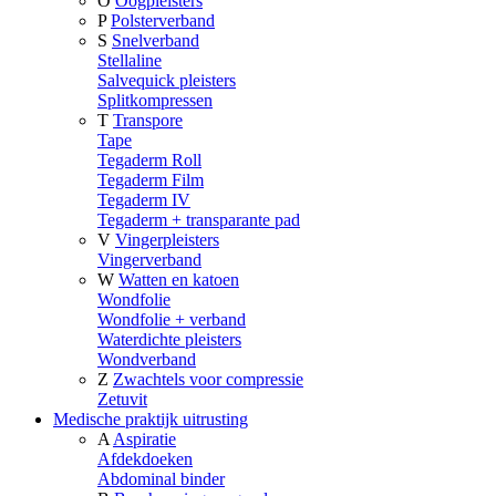
O
Oogpleisters
P
Polsterverband
S
Snelverband
Stellaline
Salvequick pleisters
Splitkompressen
T
Transpore
Tape
Tegaderm Roll
Tegaderm Film
Tegaderm IV
Tegaderm + transparante pad
V
Vingerpleisters
Vingerverband
W
Watten en katoen
Wondfolie
Wondfolie + verband
Waterdichte pleisters
Wondverband
Z
Zwachtels voor compressie
Zetuvit
Medische praktijk uitrusting
A
Aspiratie
Afdekdoeken
Abdominal binder