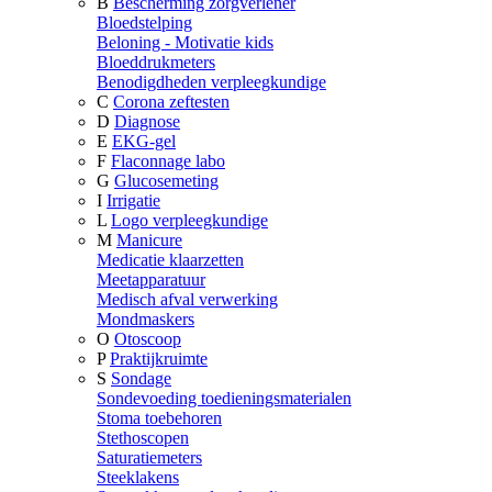
B
Bescherming zorgverlener
Bloedstelping
Beloning - Motivatie kids
Bloeddrukmeters
Benodigdheden verpleegkundige
C
Corona zeftesten
D
Diagnose
E
EKG-gel
F
Flaconnage labo
G
Glucosemeting
I
Irrigatie
L
Logo verpleegkundige
M
Manicure
Medicatie klaarzetten
Meetapparatuur
Medisch afval verwerking
Mondmaskers
O
Otoscoop
P
Praktijkruimte
S
Sondage
Sondevoeding toedieningsmaterialen
Stoma toebehoren
Stethoscopen
Saturatiemeters
Steeklakens