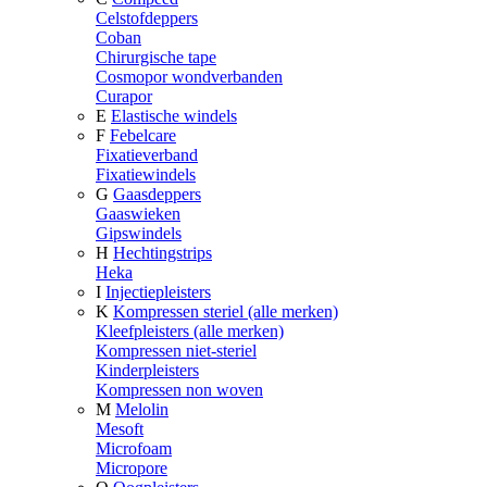
Celstofdeppers
Coban
Chirurgische tape
Cosmopor wondverbanden
Curapor
E
Elastische windels
F
Febelcare
Fixatieverband
Fixatiewindels
G
Gaasdeppers
Gaaswieken
Gipswindels
H
Hechtingstrips
Heka
I
Injectiepleisters
K
Kompressen steriel (alle merken)
Kleefpleisters (alle merken)
Kompressen niet-steriel
Kinderpleisters
Kompressen non woven
M
Melolin
Mesoft
Microfoam
Micropore