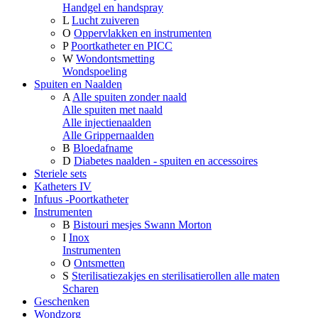
Handgel en handspray
L
Lucht zuiveren
O
Oppervlakken en instrumenten
P
Poortkatheter en PICC
W
Wondontsmetting
Wondspoeling
Spuiten en Naalden
A
Alle spuiten zonder naald
Alle spuiten met naald
Alle injectienaalden
Alle Grippernaalden
B
Bloedafname
D
Diabetes naalden - spuiten en accessoires
Steriele sets
Katheters IV
Infuus -Poortkatheter
Instrumenten
B
Bistouri mesjes Swann Morton
I
Inox
Instrumenten
O
Ontsmetten
S
Sterilisatiezakjes en sterilisatierollen alle maten
Scharen
Geschenken
Wondzorg