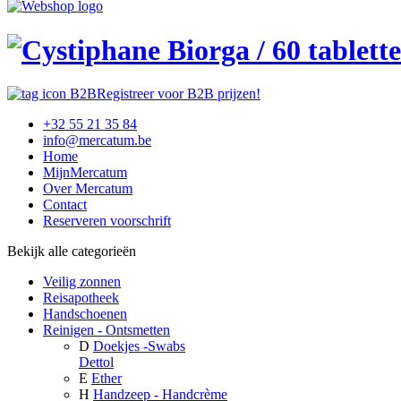
Registreer voor B2B prijzen!
+32 55 21 35 84
info@mercatum.be
Home
MijnMercatum
Over Mercatum
Contact
Reserveren voorschrift
Bekijk alle categorieën
Veilig zonnen
Reisapotheek
Handschoenen
Reinigen - Ontsmetten
D
Doekjes -Swabs
Dettol
E
Ether
H
Handzeep - Handcrème