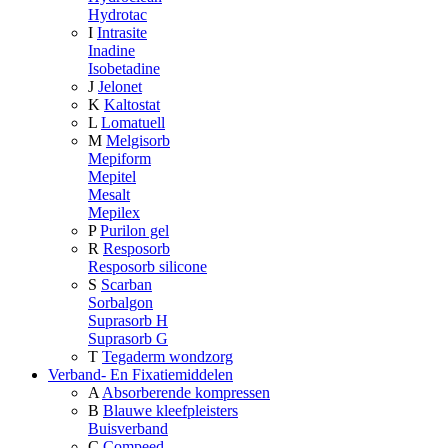
Hydrotac
I
Intrasite
Inadine
Isobetadine
J
Jelonet
K
Kaltostat
L
Lomatuell
M
Melgisorb
Mepiform
Mepitel
Mesalt
Mepilex
P
Purilon gel
R
Resposorb
Resposorb silicone
S
Scarban
Sorbalgon
Suprasorb H
Suprasorb G
T
Tegaderm wondzorg
Verband- En Fixatiemiddelen
A
Absorberende kompressen
B
Blauwe kleefpleisters
Buisverband
C
Compeed