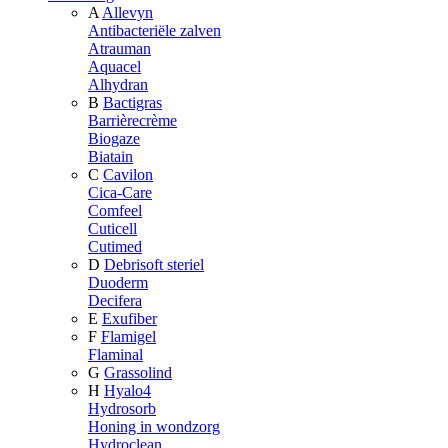
A
Allevyn
Antibacteriële zalven
Atrauman
Aquacel
Alhydran
B
Bactigras
Barrièrecrème
Biogaze
Biatain
C
Cavilon
Cica-Care
Comfeel
Cuticell
Cutimed
D
Debrisoft steriel
Duoderm
Decifera
E
Exufiber
F
Flamigel
Flaminal
G
Grassolind
H
Hyalo4
Hydrosorb
Honing in wondzorg
Hydroclean