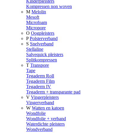
Kinderpleisters
Kompressen non woven
M
Melolin
Mesoft
Microfoam
Micropore
O
Oogpleisters
P
Polsterverband
S
Snelverband
Stellaline
Salvequick pleisters
Splitkompressen
T
Transpore
Tape
Tegaderm Roll
Tegaderm Film
Tegaderm IV
Tegaderm + transparante pad
V
Vingerpleisters
Vingerverband
W
Watten en katoen
Wondfolie
Wondfolie + verband
Waterdichte pleisters
Wondverband