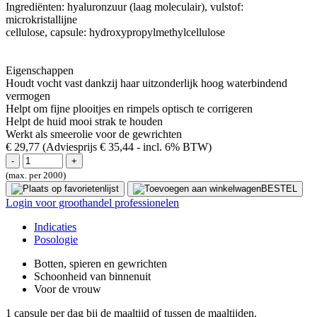
Ingrediënten: hyaluronzuur (laag moleculair), vulstof:
microkristallijne
cellulose, capsule: hydroxypropylmethylcellulose
Eigenschappen
Houdt vocht vast dankzij haar uitzonderlijk hoog waterbindend
vermogen
Helpt om fijne plooitjes en rimpels optisch te corrigeren
Helpt de huid mooi strak te houden
Werkt als smeerolie voor de gewrichten
€ 29,77
(Adviesprijs € 35,44
- incl. 6% BTW)
(max. per 2000)
BESTEL
Login voor groothandel professionelen
Indicaties
Posologie
Botten, spieren en gewrichten
Schoonheid van binnenuit
Voor de vrouw
1 capsule per dag bij de maaltijd of tussen de maaltijden.