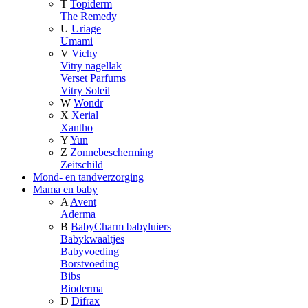
T
Topiderm
The Remedy
U
Uriage
Umami
V
Vichy
Vitry nagellak
Verset Parfums
Vitry Soleil
W
Wondr
X
Xerial
Xantho
Y
Yun
Z
Zonnebescherming
Zeitschild
Mond- en tandverzorging
Mama en baby
A
Avent
Aderma
B
BabyCharm babyluiers
Babykwaaltjes
Babyvoeding
Borstvoeding
Bibs
Bioderma
D
Difrax