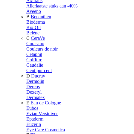
Axitrans
Allerlaatste stuks aan -40%
Aveeno
B
Bepanthen
Bioderma
Bio-Oil
Belène
C
CeraVe
Curasano
Couleurs de noir
Cetaphil
Coiffure
Caudalie
Cent pur cent
D
Ducray
Dermolin
Dercos
Dexeryl
Dermalex
E
Eau de Cologne
Eubos
Evian Verstuiver
Epaderm
Eucerin
Eye Care Cosmetica