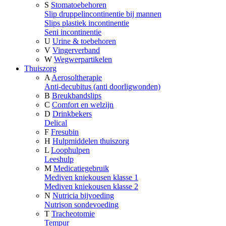
S
Stomatoebehoren
Slip druppelincontinentie bij mannen
Slips plastiek incontinentie
Seni incontinentie
U
Urine & toebehoren
V
Vingerverband
W
Wegwerpartikelen
Thuiszorg
A
Aerosoltherapie
Anti-decubitus (anti doorligwonden)
B
Breukbandslips
C
Comfort en welzijn
D
Drinkbekers
Delical
F
Fresubin
H
Hulpmiddelen thuiszorg
L
Loophulpen
Leeshulp
M
Medicatiegebruik
Mediven kniekousen klasse 1
Mediven kniekousen klasse 2
N
Nutricia bijvoeding
Nutrison sondevoeding
T
Tracheotomie
Tempur