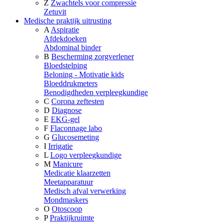
Z
Zwachtels voor compressie
Zetuvit
Medische praktijk uitrusting
A
Aspiratie
Afdekdoeken
Abdominal binder
B
Bescherming zorgverlener
Bloedstelping
Beloning - Motivatie kids
Bloeddrukmeters
Benodigdheden verpleegkundige
C
Corona zeftesten
D
Diagnose
E
EKG-gel
F
Flaconnage labo
G
Glucosemeting
I
Irrigatie
L
Logo verpleegkundige
M
Manicure
Medicatie klaarzetten
Meetapparatuur
Medisch afval verwerking
Mondmaskers
O
Otoscoop
P
Praktijkruimte