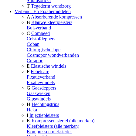
Suprasorb G
T
Tegaderm wondzorg
Verband- En Fixatiemiddelen
A
Absorberende kompressen
B
Blauwe kleefpleisters
Buisverband
C
Compeed
Celstofdeppers
Coban
Chirurgische tape
Cosmopor wondverbanden
Curapor
E
Elastische windels
F
Febelcare
Fixatieverband
Fixatiewindels
G
Gaasdeppers
Gaaswieken
Gipswindels
H
Hechtingstrips
Heka
I
Injectiepleisters
K
Kompressen steriel (alle merken)
Kleefpleisters (alle merken)
Kompressen niet-steriel