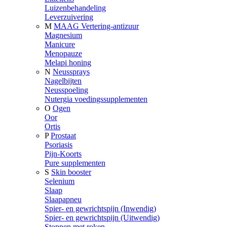
Luizenbehandeling
Leverzuivering
M
MAAG Vertering-antizuur
Magnesium
Manicure
Menopauze
Melapi honing
N
Neussprays
Nagelbijten
Neusspoeling
Nutergia voedingssupplementen
O
Ogen
Oor
Ortis
P
Prostaat
Psoriasis
Pijn-Koorts
Pure supplementen
S
Skin booster
Selenium
Slaap
Slaapapneu
Spier- en gewrichtspijn (Inwendig)
Spier- en gewrichtspijn (Uitwendig)
Stoppen met roken