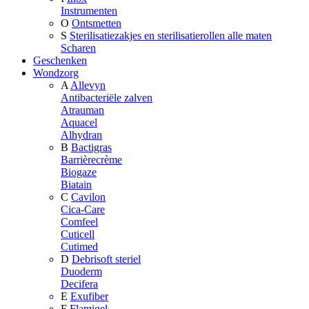
Instrumenten
O
Ontsmetten
S
Sterilisatiezakjes en sterilisatierollen alle maten
Scharen
Geschenken
Wondzorg
A
Allevyn
Antibacteriële zalven
Atrauman
Aquacel
Alhydran
B
Bactigras
Barrièrecrème
Biogaze
Biatain
C
Cavilon
Cica-Care
Comfeel
Cuticell
Cutimed
D
Debrisoft steriel
Duoderm
Decifera
E
Exufiber
F
Flamigel