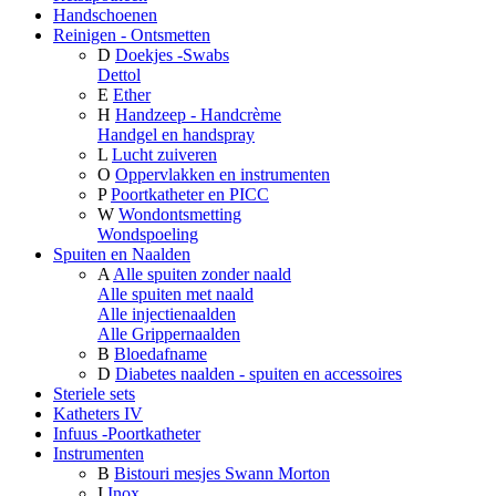
Handschoenen
Reinigen - Ontsmetten
D
Doekjes -Swabs
Dettol
E
Ether
H
Handzeep - Handcrème
Handgel en handspray
L
Lucht zuiveren
O
Oppervlakken en instrumenten
P
Poortkatheter en PICC
W
Wondontsmetting
Wondspoeling
Spuiten en Naalden
A
Alle spuiten zonder naald
Alle spuiten met naald
Alle injectienaalden
Alle Grippernaalden
B
Bloedafname
D
Diabetes naalden - spuiten en accessoires
Steriele sets
Katheters IV
Infuus -Poortkatheter
Instrumenten
B
Bistouri mesjes Swann Morton
I
Inox