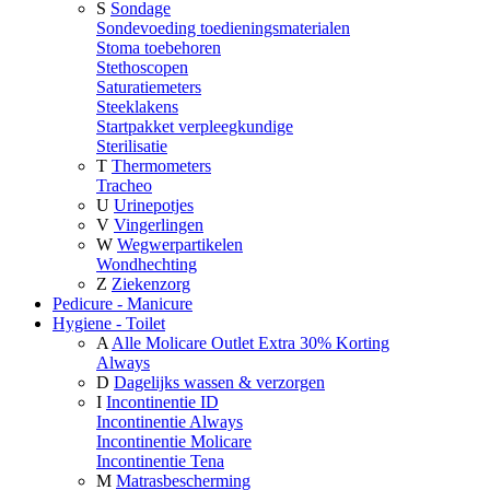
S
Sondage
Sondevoeding toedieningsmaterialen
Stoma toebehoren
Stethoscopen
Saturatiemeters
Steeklakens
Startpakket verpleegkundige
Sterilisatie
T
Thermometers
Tracheo
U
Urinepotjes
V
Vingerlingen
W
Wegwerpartikelen
Wondhechting
Z
Ziekenzorg
Pedicure - Manicure
Hygiene - Toilet
A
Alle Molicare Outlet Extra 30% Korting
Always
D
Dagelijks wassen & verzorgen
I
Incontinentie ID
Incontinentie Always
Incontinentie Molicare
Incontinentie Tena
M
Matrasbescherming