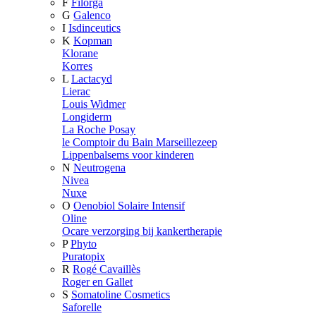
F
Filorga
G
Galenco
I
Isdinceutics
K
Kopman
Klorane
Korres
L
Lactacyd
Lierac
Louis Widmer
Longiderm
La Roche Posay
le Comptoir du Bain Marseillezeep
Lippenbalsems voor kinderen
N
Neutrogena
Nivea
Nuxe
O
Oenobiol Solaire Intensif
Oline
Ocare verzorging bij kankertherapie
P
Phyto
Puratopix
R
Rogé Cavaillès
Roger en Gallet
S
Somatoline Cosmetics
Saforelle