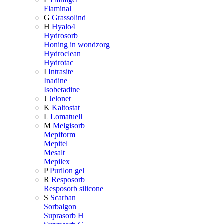
Flaminal
G
Grassolind
H
Hyalo4
Hydrosorb
Honing in wondzorg
Hydroclean
Hydrotac
I
Intrasite
Inadine
Isobetadine
J
Jelonet
K
Kaltostat
L
Lomatuell
M
Melgisorb
Mepiform
Mepitel
Mesalt
Mepilex
P
Purilon gel
R
Resposorb
Resposorb silicone
S
Scarban
Sorbalgon
Suprasorb H