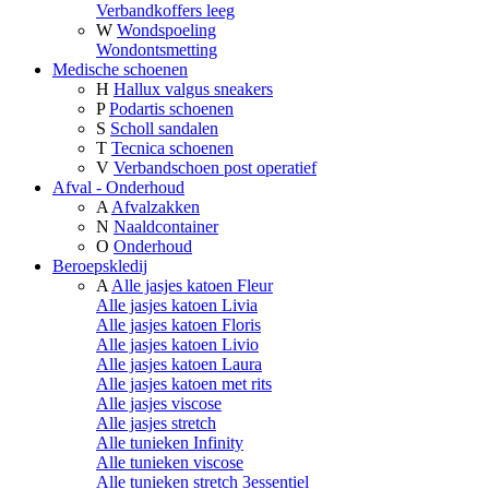
Verbandkoffers leeg
W
Wondspoeling
Wondontsmetting
Medische schoenen
H
Hallux valgus sneakers
P
Podartis schoenen
S
Scholl sandalen
T
Tecnica schoenen
V
Verbandschoen post operatief
Afval - Onderhoud
A
Afvalzakken
N
Naaldcontainer
O
Onderhoud
Beroepskledij
A
Alle jasjes katoen Fleur
Alle jasjes katoen Livia
Alle jasjes katoen Floris
Alle jasjes katoen Livio
Alle jasjes katoen Laura
Alle jasjes katoen met rits
Alle jasjes viscose
Alle jasjes stretch
Alle tunieken Infinity
Alle tunieken viscose
Alle tunieken stretch 3essentiel