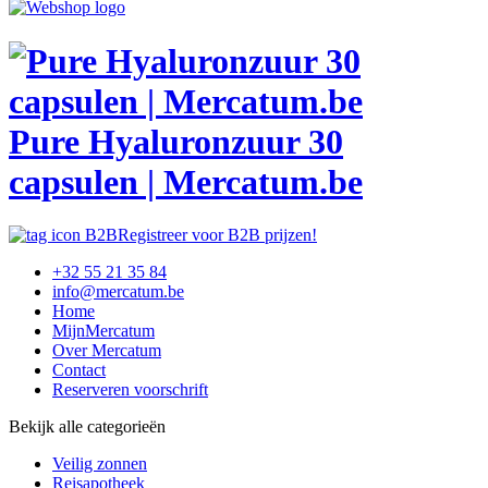
Pure Hyaluronzuur 30
capsulen | Mercatum.be
Registreer voor B2B prijzen!
+32 55 21 35 84
info@mercatum.be
Home
MijnMercatum
Over Mercatum
Contact
Reserveren voorschrift
Bekijk alle categorieën
Veilig zonnen
Reisapotheek