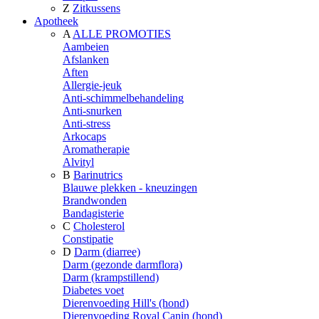
Z
Zitkussens
Apotheek
A
ALLE PROMOTIES
Aambeien
Afslanken
Aften
Allergie-jeuk
Anti-schimmelbehandeling
Anti-snurken
Anti-stress
Arkocaps
Aromatherapie
Alvityl
B
Barinutrics
Blauwe plekken - kneuzingen
Brandwonden
Bandagisterie
C
Cholesterol
Constipatie
D
Darm (diarree)
Darm (gezonde darmflora)
Darm (krampstillend)
Diabetes voet
Dierenvoeding Hill's (hond)
Dierenvoeding Royal Canin (hond)