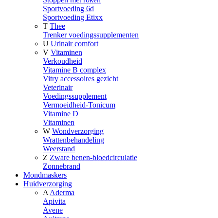
Sportvoeding 6d
Sportvoeding Etixx
T
Thee
Trenker voedingssupplementen
U
Urinair comfort
V
Vitaminen
Verkoudheid
Vitamine B complex
Vitry accessoires gezicht
Veterinair
Voedingssupplement
Vermoeidheid-Tonicum
Vitamine D
Vitaminen
W
Wondverzorging
Wrattenbehandeling
Weerstand
Z
Zware benen-bloedcirculatie
Zonnebrand
Mondmaskers
Huidverzorging
A
Aderma
Apivita
Avene