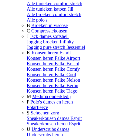
Alle tunieken comfort stretch
Alle tunieken katoen Jill
Alle broeken comfort stretch
Alle polo's
B
Broeken in viscose
C
Compressiekousen
J
Jack dames softshell
Jogging broeken Infinity
Jogging pure stretch 3essentiel
K
Kousen heren Esprit
Kousen heren Falke Airport
Kousen heren Falke Bristol
Kousen heren Falke Comfy
Kousen heren Falke Cool
Kousen heren Falke Nelson
Kousen heren Falke Berlin
Kousen heren Falke Tiago
M
Medima onderkledij
P
Polo's dames en heren
Polarfleece
S
Schoenen zorg
Sneakerkousen dames Esprit
Sneakerkousen heren Esprit
U
Underscrubs dames
Underscrubs heren