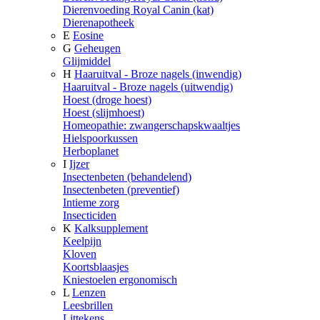
Dierenvoeding Royal Canin (kat)
Dierenapotheek
E
Eosine
G
Geheugen
Glijmiddel
H
Haaruitval - Broze nagels (inwendig)
Haaruitval - Broze nagels (uitwendig)
Hoest (droge hoest)
Hoest (slijmhoest)
Homeopathie: zwangerschapskwaaltjes
Hielspoorkussen
Herboplanet
I
Ijzer
Insectenbeten (behandelend)
Insectenbeten (preventief)
Intieme zorg
Insecticiden
K
Kalksupplement
Keelpijn
Kloven
Koortsblaasjes
Kniestoelen ergonomisch
L
Lenzen
Leesbrillen
Littekens