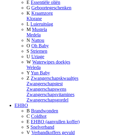
E
Essentiële oliën
G
Geboortegeschenken
K
Kraamzorg
Klorane
L
Luieruitslag
M
Mustela
Medela
N
Nattou
O
Oh Baby
S
Striemen
U
Uriage
W
Waterwipes doekjes
Weleda
Y
Yun Baby
Z
Zwangerschapskwaaltjes
Zwangerschapstest
Zwangerschapswens
Zwangerschapsvitamines
Zwangerschapsgordel
EHBO
B
Brandwonden
C
Coldhot
E
EHBO (aanvullen koffer)
S
Snelverband
V
Verbandkoffers gevuld