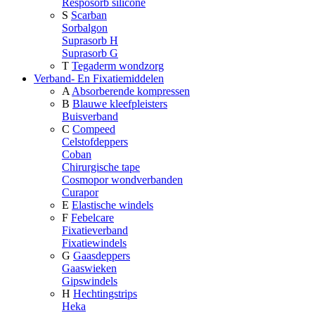
Resposorb silicone
S
Scarban
Sorbalgon
Suprasorb H
Suprasorb G
T
Tegaderm wondzorg
Verband- En Fixatiemiddelen
A
Absorberende kompressen
B
Blauwe kleefpleisters
Buisverband
C
Compeed
Celstofdeppers
Coban
Chirurgische tape
Cosmopor wondverbanden
Curapor
E
Elastische windels
F
Febelcare
Fixatieverband
Fixatiewindels
G
Gaasdeppers
Gaaswieken
Gipswindels
H
Hechtingstrips
Heka