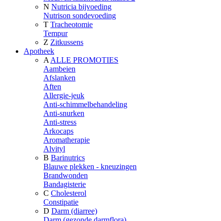
N
Nutricia bijvoeding
Nutrison sondevoeding
T
Tracheotomie
Tempur
Z
Zitkussens
Apotheek
A
ALLE PROMOTIES
Aambeien
Afslanken
Aften
Allergie-jeuk
Anti-schimmelbehandeling
Anti-snurken
Anti-stress
Arkocaps
Aromatherapie
Alvityl
B
Barinutrics
Blauwe plekken - kneuzingen
Brandwonden
Bandagisterie
C
Cholesterol
Constipatie
D
Darm (diarree)
Darm (gezonde darmflora)