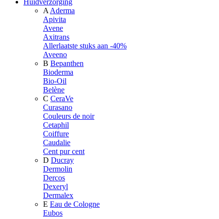
Huidverzorging
A
Aderma
Apivita
Avene
Axitrans
Allerlaatste stuks aan -40%
Aveeno
B
Bepanthen
Bioderma
Bio-Oil
Belène
C
CeraVe
Curasano
Couleurs de noir
Cetaphil
Coiffure
Caudalie
Cent pur cent
D
Ducray
Dermolin
Dercos
Dexeryl
Dermalex
E
Eau de Cologne
Eubos