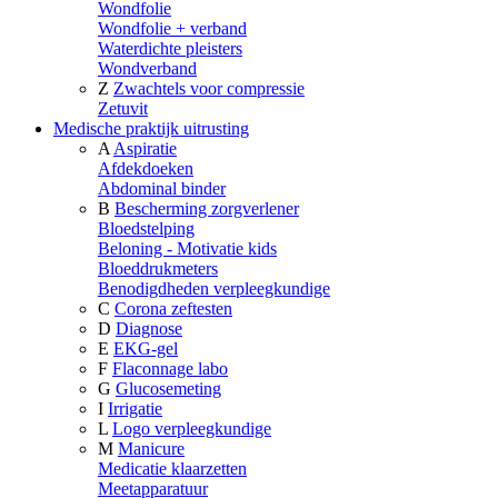
Wondfolie
Wondfolie + verband
Waterdichte pleisters
Wondverband
Z
Zwachtels voor compressie
Zetuvit
Medische praktijk uitrusting
A
Aspiratie
Afdekdoeken
Abdominal binder
B
Bescherming zorgverlener
Bloedstelping
Beloning - Motivatie kids
Bloeddrukmeters
Benodigdheden verpleegkundige
C
Corona zeftesten
D
Diagnose
E
EKG-gel
F
Flaconnage labo
G
Glucosemeting
I
Irrigatie
L
Logo verpleegkundige
M
Manicure
Medicatie klaarzetten
Meetapparatuur