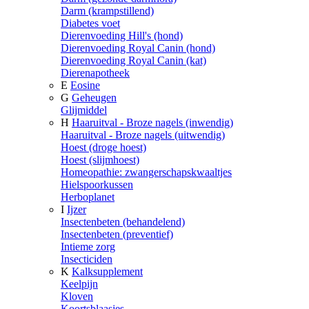
Darm (krampstillend)
Diabetes voet
Dierenvoeding Hill's (hond)
Dierenvoeding Royal Canin (hond)
Dierenvoeding Royal Canin (kat)
Dierenapotheek
E
Eosine
G
Geheugen
Glijmiddel
H
Haaruitval - Broze nagels (inwendig)
Haaruitval - Broze nagels (uitwendig)
Hoest (droge hoest)
Hoest (slijmhoest)
Homeopathie: zwangerschapskwaaltjes
Hielspoorkussen
Herboplanet
I
Ijzer
Insectenbeten (behandelend)
Insectenbeten (preventief)
Intieme zorg
Insecticiden
K
Kalksupplement
Keelpijn
Kloven
Koortsblaasjes