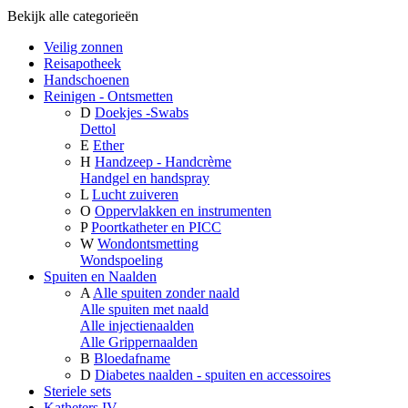
Bekijk alle categorieën
Veilig zonnen
Reisapotheek
Handschoenen
Reinigen - Ontsmetten
D
Doekjes -Swabs
Dettol
E
Ether
H
Handzeep - Handcrème
Handgel en handspray
L
Lucht zuiveren
O
Oppervlakken en instrumenten
P
Poortkatheter en PICC
W
Wondontsmetting
Wondspoeling
Spuiten en Naalden
A
Alle spuiten zonder naald
Alle spuiten met naald
Alle injectienaalden
Alle Grippernaalden
B
Bloedafname
D
Diabetes naalden - spuiten en accessoires
Steriele sets
Katheters IV