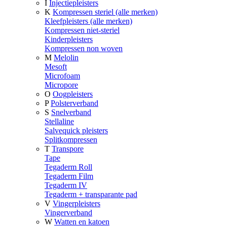
I
Injectiepleisters
K
Kompressen steriel (alle merken)
Kleefpleisters (alle merken)
Kompressen niet-steriel
Kinderpleisters
Kompressen non woven
M
Melolin
Mesoft
Microfoam
Micropore
O
Oogpleisters
P
Polsterverband
S
Snelverband
Stellaline
Salvequick pleisters
Splitkompressen
T
Transpore
Tape
Tegaderm Roll
Tegaderm Film
Tegaderm IV
Tegaderm + transparante pad
V
Vingerpleisters
Vingerverband
W
Watten en katoen