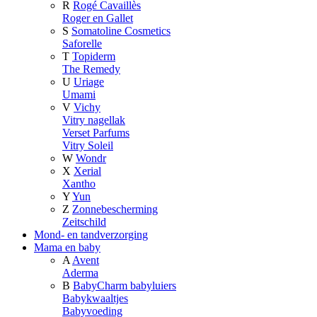
R
Rogé Cavaillès
Roger en Gallet
S
Somatoline Cosmetics
Saforelle
T
Topiderm
The Remedy
U
Uriage
Umami
V
Vichy
Vitry nagellak
Verset Parfums
Vitry Soleil
W
Wondr
X
Xerial
Xantho
Y
Yun
Z
Zonnebescherming
Zeitschild
Mond- en tandverzorging
Mama en baby
A
Avent
Aderma
B
BabyCharm babyluiers
Babykwaaltjes
Babyvoeding