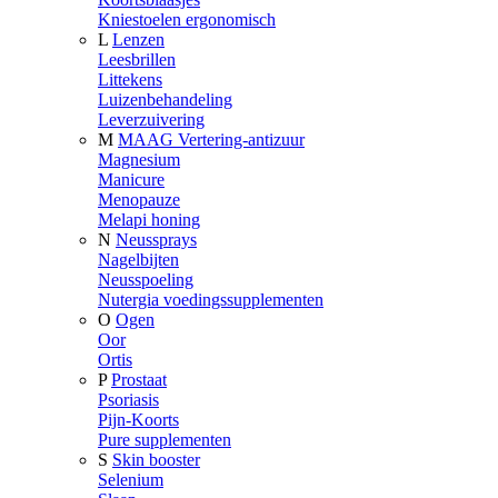
Kniestoelen ergonomisch
L
Lenzen
Leesbrillen
Littekens
Luizenbehandeling
Leverzuivering
M
MAAG Vertering-antizuur
Magnesium
Manicure
Menopauze
Melapi honing
N
Neussprays
Nagelbijten
Neusspoeling
Nutergia voedingssupplementen
O
Ogen
Oor
Ortis
P
Prostaat
Psoriasis
Pijn-Koorts
Pure supplementen
S
Skin booster
Selenium