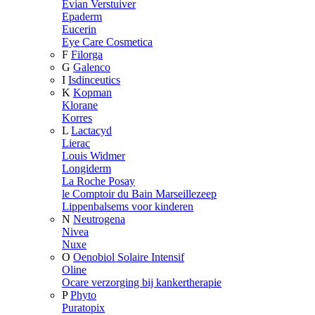
Evian Verstuiver
Epaderm
Eucerin
Eye Care Cosmetica
F
Filorga
G
Galenco
I
Isdinceutics
K
Kopman
Klorane
Korres
L
Lactacyd
Lierac
Louis Widmer
Longiderm
La Roche Posay
le Comptoir du Bain Marseillezeep
Lippenbalsems voor kinderen
N
Neutrogena
Nivea
Nuxe
O
Oenobiol Solaire Intensif
Oline
Ocare verzorging bij kankertherapie
P
Phyto
Puratopix