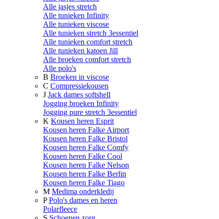
Alle jasjes stretch
Alle tunieken Infinity
Alle tunieken viscose
Alle tunieken stretch 3essentiel
Alle tunieken comfort stretch
Alle tunieken katoen Jill
Alle broeken comfort stretch
Alle polo's
B
Broeken in viscose
C
Compressiekousen
J
Jack dames softshell
Jogging broeken Infinity
Jogging pure stretch 3essentiel
K
Kousen heren Esprit
Kousen heren Falke Airport
Kousen heren Falke Bristol
Kousen heren Falke Comfy
Kousen heren Falke Cool
Kousen heren Falke Nelson
Kousen heren Falke Berlin
Kousen heren Falke Tiago
M
Medima onderkledij
P
Polo's dames en heren
Polarfleece
S
Schoenen zorg