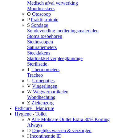
Medisch afval verwerking
Mondmaskers
O
Otoscoop
P
Praktijkruimte
S
Sondage
Sondevoeding toedieningsmaterialen
Stoma toebehoren
Stethoscopen
Saturatiemeters
Steeklakens
Startpakket verpleegkundige
Sterilisatie
T
Thermometers
Tracheo
U
Urinepotjes
V
Vingerlingen
W
Wegwerpartikelen
Wondhechting
Z
Ziekenzorg
Pedicure - Manicure
Hygiene - Toilet
A
Alle Molicare Outlet Extra 30% Korting
Always
D
Dagelijks wassen & verzorgen
I
Incontinentie ID