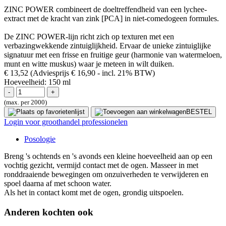
ZINC POWER combineert de doeltreffendheid van een lychee-
extract met de kracht van zink [PCA] in niet-comedogeen formules.
De ZINC POWER-lijn richt zich op texturen met een
verbazingwekkende zintuiglijkheid. Ervaar de unieke zintuiglijke
signatuur met een frisse en fruitige geur (harmonie van watermeloen,
munt en witte muskus) waar je meteen in wilt duiken.
€ 13,52
(Adviesprijs € 16,90
- incl. 21% BTW)
Hoeveelheid:
150 ml
(max. per 2000)
BESTEL
Login voor groothandel professionelen
Posologie
Breng 's ochtends en 's avonds een kleine hoeveelheid aan op een
vochtig gezicht, vermijd contact met de ogen. Masseer in met
ronddraaiende bewegingen om onzuiverheden te verwijderen en
spoel daarna af met schoon water.
Als het in contact komt met de ogen, grondig uitspoelen.
Anderen kochten ook