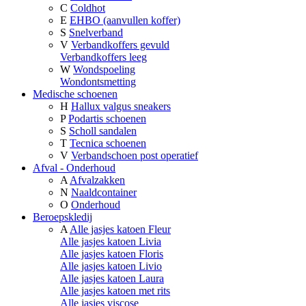
C
Coldhot
E
EHBO (aanvullen koffer)
S
Snelverband
V
Verbandkoffers gevuld
Verbandkoffers leeg
W
Wondspoeling
Wondontsmetting
Medische schoenen
H
Hallux valgus sneakers
P
Podartis schoenen
S
Scholl sandalen
T
Tecnica schoenen
V
Verbandschoen post operatief
Afval - Onderhoud
A
Afvalzakken
N
Naaldcontainer
O
Onderhoud
Beroepskledij
A
Alle jasjes katoen Fleur
Alle jasjes katoen Livia
Alle jasjes katoen Floris
Alle jasjes katoen Livio
Alle jasjes katoen Laura
Alle jasjes katoen met rits
Alle jasjes viscose