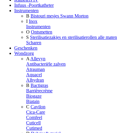
Infuus -Poortkatheter
Instrumenten
B
Bistouri mesjes Swann Morton
I
Inox
Instrumenten
O
Ontsmetten
S
Sterilisatiezakjes en sterilisatierollen alle maten
Scharen
Geschenken
Wondzorg
A
Allevyn
Antibacteriële zalven
Atrauman
Aquacel
Alhydran
B
Bactigras
Barrièrecrème
Biogaze
Biatain
C
Cavilon
Cica-Care
Comfeel
Cuticell
Cutimed