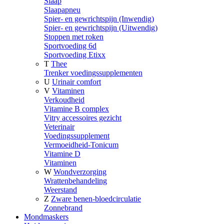
Slaap
Slaapapneu
Spier- en gewrichtspijn (Inwendig)
Spier- en gewrichtspijn (Uitwendig)
Stoppen met roken
Sportvoeding 6d
Sportvoeding Etixx
T
Thee
Trenker voedingssupplementen
U
Urinair comfort
V
Vitaminen
Verkoudheid
Vitamine B complex
Vitry accessoires gezicht
Veterinair
Voedingssupplement
Vermoeidheid-Tonicum
Vitamine D
Vitaminen
W
Wondverzorging
Wrattenbehandeling
Weerstand
Z
Zware benen-bloedcirculatie
Zonnebrand
Mondmaskers