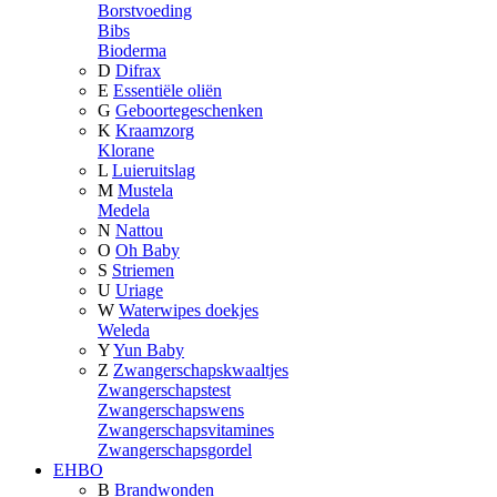
Borstvoeding
Bibs
Bioderma
D
Difrax
E
Essentiële oliën
G
Geboortegeschenken
K
Kraamzorg
Klorane
L
Luieruitslag
M
Mustela
Medela
N
Nattou
O
Oh Baby
S
Striemen
U
Uriage
W
Waterwipes doekjes
Weleda
Y
Yun Baby
Z
Zwangerschapskwaaltjes
Zwangerschapstest
Zwangerschapswens
Zwangerschapsvitamines
Zwangerschapsgordel
EHBO
B
Brandwonden