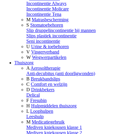
Incontinentie Always
Incontinentie Molicare
Incontinentie Tena
M
Matrasbescherming
S
Stomatoebehoren
Slip druppelincontinentie bij mannen
Slips plastiek incontinentie
Seni incontinentie
U
Urine & toebehoren
V
Vingerverband
W
Wegwerpartikelen
Thuiszorg
A
Aerosoltherapie
Anti-decubitus (anti doorligwonden)
B
Breukbandslips
C
Comfort en welzijn
D
Drinkbekers
Delical
F
Fresubin
H
Hulpmiddelen thuiszorg
L
Loophulpen
Leeshulp
M
Medicatiegebruik
Mediven kniekousen klasse 1
Mediven kniekousen klasse 2