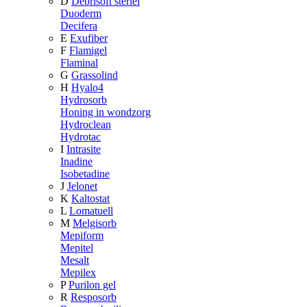
D
Debrisoft steriel
Duoderm
Decifera
E
Exufiber
F
Flamigel
Flaminal
G
Grassolind
H
Hyalo4
Hydrosorb
Honing in wondzorg
Hydroclean
Hydrotac
I
Intrasite
Inadine
Isobetadine
J
Jelonet
K
Kaltostat
L
Lomatuell
M
Melgisorb
Mepiform
Mepitel
Mesalt
Mepilex
P
Purilon gel
R
Resposorb