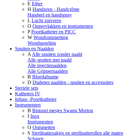
E
Ether
H
Handzeep - Handcrème
Handgel en handspray
L
Lucht zuiveren
O
Oppervlakken en instrumenten
P
Poortkatheter en PICC
W
Wondontsmetting
Wondspoeling
Spuiten en Naalden
A
Alle spuiten zonder naald
Alle spuiten met naald
Alle injectienaalden
Alle Grippernaalden
B
Bloedafname
D
Diabetes naalden - spuiten en accessoires
Steriele sets
Katheters IV
Infuus -Poortkatheter
Instrumenten
B
Bistouri mesjes Swann Morton
I
Inox
Instrumenten
O
Ontsmetten
S
Sterilisatiezakjes en sterilisatierollen alle maten
Scharen