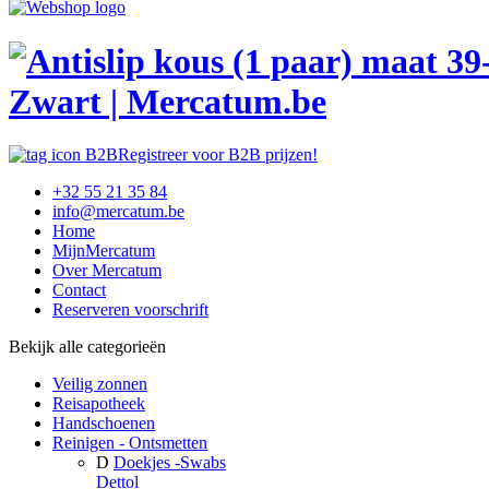
Zwart | Mercatum.be
Registreer voor B2B prijzen!
+32 55 21 35 84
info@mercatum.be
Home
MijnMercatum
Over Mercatum
Contact
Reserveren voorschrift
Bekijk alle categorieën
Veilig zonnen
Reisapotheek
Handschoenen
Reinigen - Ontsmetten
D
Doekjes -Swabs
Dettol