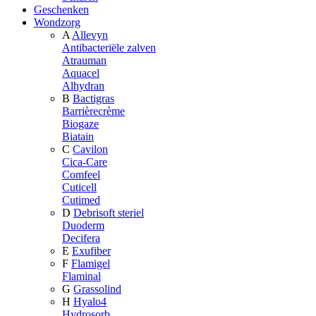
Geschenken
Wondzorg
A
Allevyn
Antibacteriële zalven
Atrauman
Aquacel
Alhydran
B
Bactigras
Barrièrecrème
Biogaze
Biatain
C
Cavilon
Cica-Care
Comfeel
Cuticell
Cutimed
D
Debrisoft steriel
Duoderm
Decifera
E
Exufiber
F
Flamigel
Flaminal
G
Grassolind
H
Hyalo4
Hydrosorb