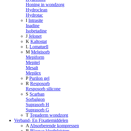
Honing in wondzorg
Hydroclean
Hydrotac
I
Intrasite
Inadine
Isobetadine
J
Jelonet
K
Kaltostat
L
Lomatuell
M
Melgisorb
Mepiform
Mepitel
Mesalt
Mepilex
P
Purilon gel
R
Resposorb
Resposorb silicone
S
Scarban
Sorbalgon
Suprasorb H
Suprasorb G
T
Tegaderm wondzorg
Verband- En Fixatiemiddelen
A
Absorberende kompressen
B
Blauwe kleefpleisters