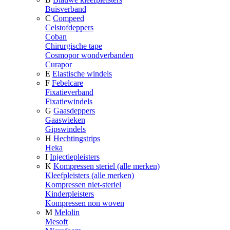
Buisverband
C
Compeed
Celstofdeppers
Coban
Chirurgische tape
Cosmopor wondverbanden
Curapor
E
Elastische windels
F
Febelcare
Fixatieverband
Fixatiewindels
G
Gaasdeppers
Gaaswieken
Gipswindels
H
Hechtingstrips
Heka
I
Injectiepleisters
K
Kompressen steriel (alle merken)
Kleefpleisters (alle merken)
Kompressen niet-steriel
Kinderpleisters
Kompressen non woven
M
Melolin
Mesoft