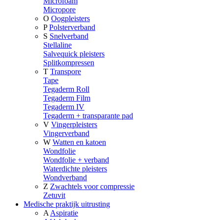
Microfoam
Micropore
O
Oogpleisters
P
Polsterverband
S
Snelverband
Stellaline
Salvequick pleisters
Splitkompressen
T
Transpore
Tape
Tegaderm Roll
Tegaderm Film
Tegaderm IV
Tegaderm + transparante pad
V
Vingerpleisters
Vingerverband
W
Watten en katoen
Wondfolie
Wondfolie + verband
Waterdichte pleisters
Wondverband
Z
Zwachtels voor compressie
Zetuvit
Medische praktijk uitrusting
A
Aspiratie