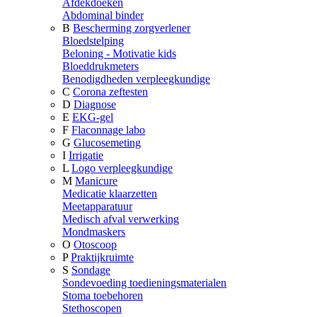
Afdekdoeken
Abdominal binder
B
Bescherming zorgverlener
Bloedstelping
Beloning - Motivatie kids
Bloeddrukmeters
Benodigdheden verpleegkundige
C
Corona zeftesten
D
Diagnose
E
EKG-gel
F
Flaconnage labo
G
Glucosemeting
I
Irrigatie
L
Logo verpleegkundige
M
Manicure
Medicatie klaarzetten
Meetapparatuur
Medisch afval verwerking
Mondmaskers
O
Otoscoop
P
Praktijkruimte
S
Sondage
Sondevoeding toedieningsmaterialen
Stoma toebehoren
Stethoscopen