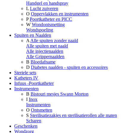
Handgel en handspray
L
Lucht zuiveren
O
Oppervlakken en instrumenten
P
Poortkatheter en PICC
W
Wondontsmetting
Wondspoeling
Spuiten en Naalden
A
Alle spuiten zonder naald
Alle spuiten met naald
Alle injectienaalden
Alle Grippernaalden
B
Bloedafname
D
Diabetes naalden - spuiten en accessoires
Steriele sets
Katheters IV
Infuus -Poortkatheter
Instrumenten
B
Bistouri mesjes Swann Morton
I
Inox
Instrumenten
O
Ontsmetten
S
Sterilisatiezakjes en sterilisatierollen alle maten
Scharen
Geschenken
Wondzorg