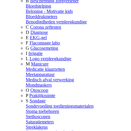
B
Bescherming zorgverlener
Bloedstelping
Beloning - Motivatie kids
Bloeddrukmeters
Benodigdheden verpleegkundige
C
Corona zeftesten
D
Diagnose
E
EKG-gel
F
Flaconnage labo
G
Glucosemeting
I
Irrigatie
L
Logo verpleegkundige
M
Manicure
Medicatie klaarzetten
Meetapparatuur
Medisch afval verwerking
Mondmaskers
O
Otoscoop
P
Praktijkruimte
S
Sondage
Sondevoeding toedieningsmaterialen
Stoma toebehoren
Stethoscopen
Saturatiemeters
Steeklakens