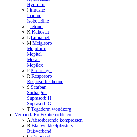
Hydrotac
I
Intrasite
Inadine
Isobetadine
J
Jelonet
K
Kaltostat
L
Lomatuell
M
Melgisorb
Mepiform
Mepitel
Mesalt
Mepilex
P
Purilon gel
R
Resposorb
Resposorb silicone
S
Scarban
Sorbalgon
Suprasorb H
Suprasorb G
T
Tegaderm wondzorg
Verband- En Fixatiemiddelen
A
Absorberende kompressen
B
Blauwe kleefpleisters
Buisverband
C
Compeed