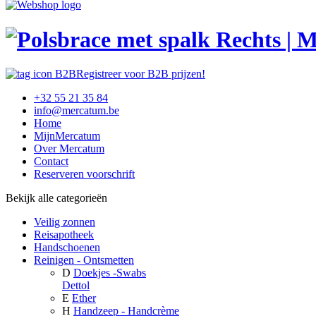
Registreer voor B2B prijzen!
+32 55 21 35 84
info@mercatum.be
Home
MijnMercatum
Over Mercatum
Contact
Reserveren voorschrift
Bekijk alle categorieën
Veilig zonnen
Reisapotheek
Handschoenen
Reinigen - Ontsmetten
D
Doekjes -Swabs
Dettol
E
Ether
H
Handzeep - Handcrème