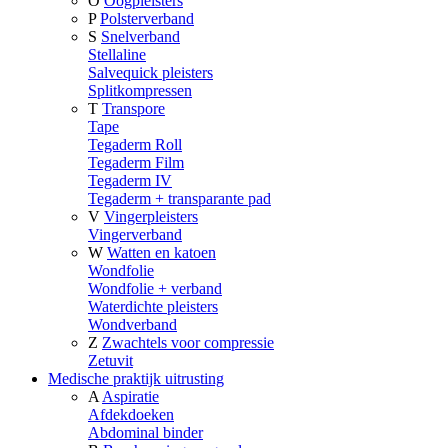
O
Oogpleisters
P
Polsterverband
S
Snelverband
Stellaline
Salvequick pleisters
Splitkompressen
T
Transpore
Tape
Tegaderm Roll
Tegaderm Film
Tegaderm IV
Tegaderm + transparante pad
V
Vingerpleisters
Vingerverband
W
Watten en katoen
Wondfolie
Wondfolie + verband
Waterdichte pleisters
Wondverband
Z
Zwachtels voor compressie
Zetuvit
Medische praktijk uitrusting
A
Aspiratie
Afdekdoeken
Abdominal binder