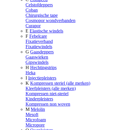
Celstofdeppers
Coban
Chirurgische tape
Cosmopor wondverbanden
Curapor
E
Elastische windels
F
Febelcare
Fixatieverband
Fixatiewindels
G
Gaasdeppers
Gaaswieken
Gipswindels
H
Hechtingstrips
Heka
I
Injectiepleisters
K
Kompressen steriel (alle merken)
Kleefpleisters (alle merken)
Kompressen niet-steriel
Kinderpleisters
Kompressen non woven
M
Melolin
Mesoft
Microfoam
Micropore