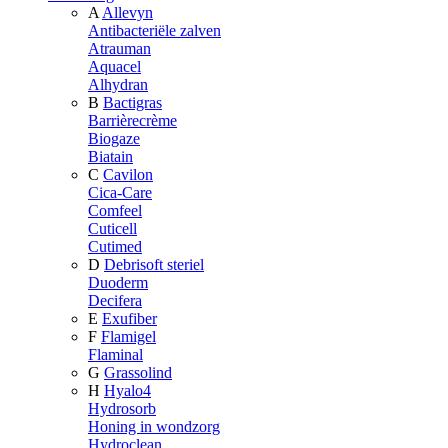
A
Allevyn
Antibacteriële zalven
Atrauman
Aquacel
Alhydran
B
Bactigras
Barrièrecrème
Biogaze
Biatain
C
Cavilon
Cica-Care
Comfeel
Cuticell
Cutimed
D
Debrisoft steriel
Duoderm
Decifera
E
Exufiber
F
Flamigel
Flaminal
G
Grassolind
H
Hyalo4
Hydrosorb
Honing in wondzorg
Hydroclean