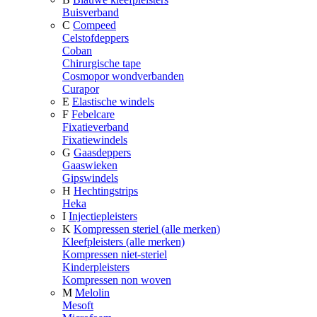
Buisverband
C
Compeed
Celstofdeppers
Coban
Chirurgische tape
Cosmopor wondverbanden
Curapor
E
Elastische windels
F
Febelcare
Fixatieverband
Fixatiewindels
G
Gaasdeppers
Gaaswieken
Gipswindels
H
Hechtingstrips
Heka
I
Injectiepleisters
K
Kompressen steriel (alle merken)
Kleefpleisters (alle merken)
Kompressen niet-steriel
Kinderpleisters
Kompressen non woven
M
Melolin
Mesoft