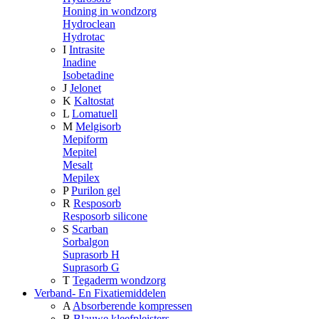
Honing in wondzorg
Hydroclean
Hydrotac
I
Intrasite
Inadine
Isobetadine
J
Jelonet
K
Kaltostat
L
Lomatuell
M
Melgisorb
Mepiform
Mepitel
Mesalt
Mepilex
P
Purilon gel
R
Resposorb
Resposorb silicone
S
Scarban
Sorbalgon
Suprasorb H
Suprasorb G
T
Tegaderm wondzorg
Verband- En Fixatiemiddelen
A
Absorberende kompressen
B
Blauwe kleefpleisters