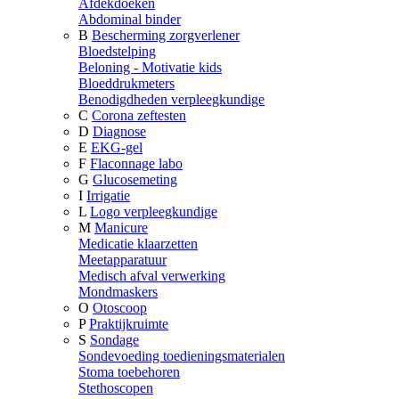
Afdekdoeken
Abdominal binder
B
Bescherming zorgverlener
Bloedstelping
Beloning - Motivatie kids
Bloeddrukmeters
Benodigdheden verpleegkundige
C
Corona zeftesten
D
Diagnose
E
EKG-gel
F
Flaconnage labo
G
Glucosemeting
I
Irrigatie
L
Logo verpleegkundige
M
Manicure
Medicatie klaarzetten
Meetapparatuur
Medisch afval verwerking
Mondmaskers
O
Otoscoop
P
Praktijkruimte
S
Sondage
Sondevoeding toedieningsmaterialen
Stoma toebehoren
Stethoscopen