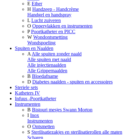
E
Ether
H
Handzeep - Handcrème
Handgel en handspray
L
Lucht zuiveren
O
Oppervlakken en instrumenten
P
Poortkatheter en PICC
W
Wondontsmetting
Wondspoeling
Spuiten en Naalden
A
Alle spuiten zonder naald
Alle spuiten met naald
Alle injectienaalden
Alle Grippernaalden
B
Bloedafname
D
Diabetes naalden - spuiten en accessoires
Steriele sets
Katheters IV
Infuus -Poortkatheter
Instrumenten
B
Bistouri mesjes Swann Morton
I
Inox
Instrumenten
O
Ontsmetten
S
Sterilisatiezakjes en sterilisatierollen alle maten
Scharen