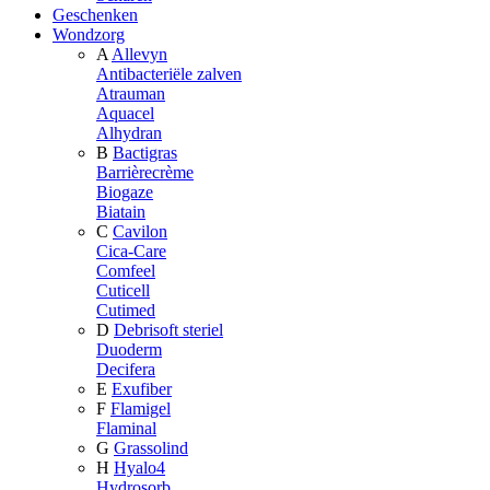
Geschenken
Wondzorg
A
Allevyn
Antibacteriële zalven
Atrauman
Aquacel
Alhydran
B
Bactigras
Barrièrecrème
Biogaze
Biatain
C
Cavilon
Cica-Care
Comfeel
Cuticell
Cutimed
D
Debrisoft steriel
Duoderm
Decifera
E
Exufiber
F
Flamigel
Flaminal
G
Grassolind
H
Hyalo4
Hydrosorb