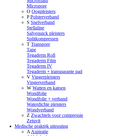
Microfoam
Micropore
O
Oogpleisters
P
Polsterverband
S
Snelverband
Stellaline
Salvequick pleisters
Splitkompressen
T
Transpore
Tape
Tegaderm Roll
Tegaderm Film
Tegaderm IV
Tegaderm + transparante pad
V
Vingerpleisters
Vingerverband
W
Watten en katoen
Wondfolie
Wondfolie + verband
Waterdichte pleisters
Wondverband
Z
Zwachtels voor compressie
Zetuvit
Medische praktijk uitrusting
A
Aspiratie