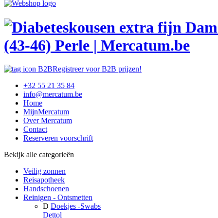
(43-46) Perle | Mercatum.be
Registreer voor B2B prijzen!
+32 55 21 35 84
info@mercatum.be
Home
MijnMercatum
Over Mercatum
Contact
Reserveren voorschrift
Bekijk alle categorieën
Veilig zonnen
Reisapotheek
Handschoenen
Reinigen - Ontsmetten
D
Doekjes -Swabs
Dettol