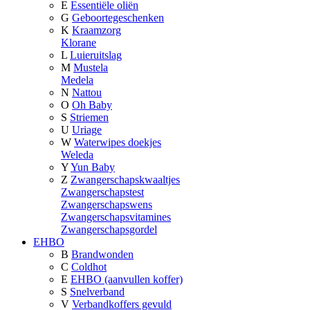
E
Essentiële oliën
G
Geboortegeschenken
K
Kraamzorg
Klorane
L
Luieruitslag
M
Mustela
Medela
N
Nattou
O
Oh Baby
S
Striemen
U
Uriage
W
Waterwipes doekjes
Weleda
Y
Yun Baby
Z
Zwangerschapskwaaltjes
Zwangerschapstest
Zwangerschapswens
Zwangerschapsvitamines
Zwangerschapsgordel
EHBO
B
Brandwonden
C
Coldhot
E
EHBO (aanvullen koffer)
S
Snelverband
V
Verbandkoffers gevuld