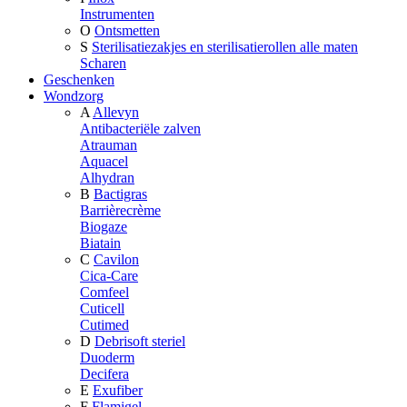
Instrumenten
O
Ontsmetten
S
Sterilisatiezakjes en sterilisatierollen alle maten
Scharen
Geschenken
Wondzorg
A
Allevyn
Antibacteriële zalven
Atrauman
Aquacel
Alhydran
B
Bactigras
Barrièrecrème
Biogaze
Biatain
C
Cavilon
Cica-Care
Comfeel
Cuticell
Cutimed
D
Debrisoft steriel
Duoderm
Decifera
E
Exufiber
F
Flamigel