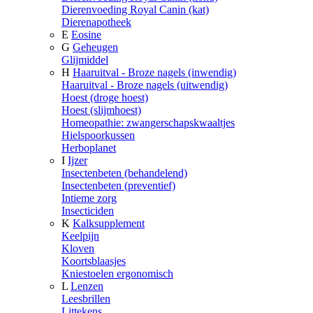
Dierenvoeding Royal Canin (kat)
Dierenapotheek
E
Eosine
G
Geheugen
Glijmiddel
H
Haaruitval - Broze nagels (inwendig)
Haaruitval - Broze nagels (uitwendig)
Hoest (droge hoest)
Hoest (slijmhoest)
Homeopathie: zwangerschapskwaaltjes
Hielspoorkussen
Herboplanet
I
Ijzer
Insectenbeten (behandelend)
Insectenbeten (preventief)
Intieme zorg
Insecticiden
K
Kalksupplement
Keelpijn
Kloven
Koortsblaasjes
Kniestoelen ergonomisch
L
Lenzen
Leesbrillen
Littekens