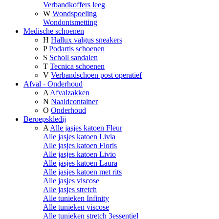
Verbandkoffers leeg
W
Wondspoeling
Wondontsmetting
Medische schoenen
H
Hallux valgus sneakers
P
Podartis schoenen
S
Scholl sandalen
T
Tecnica schoenen
V
Verbandschoen post operatief
Afval - Onderhoud
A
Afvalzakken
N
Naaldcontainer
O
Onderhoud
Beroepskledij
A
Alle jasjes katoen Fleur
Alle jasjes katoen Livia
Alle jasjes katoen Floris
Alle jasjes katoen Livio
Alle jasjes katoen Laura
Alle jasjes katoen met rits
Alle jasjes viscose
Alle jasjes stretch
Alle tunieken Infinity
Alle tunieken viscose
Alle tunieken stretch 3essentiel