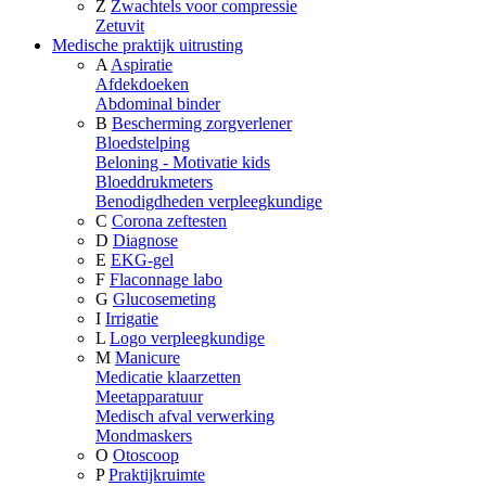
Z
Zwachtels voor compressie
Zetuvit
Medische praktijk uitrusting
A
Aspiratie
Afdekdoeken
Abdominal binder
B
Bescherming zorgverlener
Bloedstelping
Beloning - Motivatie kids
Bloeddrukmeters
Benodigdheden verpleegkundige
C
Corona zeftesten
D
Diagnose
E
EKG-gel
F
Flaconnage labo
G
Glucosemeting
I
Irrigatie
L
Logo verpleegkundige
M
Manicure
Medicatie klaarzetten
Meetapparatuur
Medisch afval verwerking
Mondmaskers
O
Otoscoop
P
Praktijkruimte