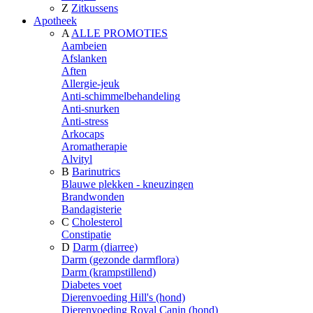
Z
Zitkussens
Apotheek
A
ALLE PROMOTIES
Aambeien
Afslanken
Aften
Allergie-jeuk
Anti-schimmelbehandeling
Anti-snurken
Anti-stress
Arkocaps
Aromatherapie
Alvityl
B
Barinutrics
Blauwe plekken - kneuzingen
Brandwonden
Bandagisterie
C
Cholesterol
Constipatie
D
Darm (diarree)
Darm (gezonde darmflora)
Darm (krampstillend)
Diabetes voet
Dierenvoeding Hill's (hond)
Dierenvoeding Royal Canin (hond)