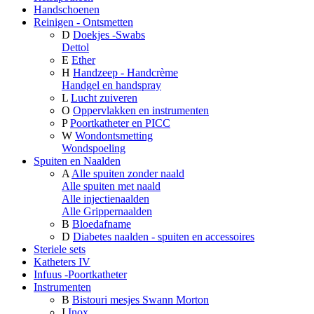
Handschoenen
Reinigen - Ontsmetten
D
Doekjes -Swabs
Dettol
E
Ether
H
Handzeep - Handcrème
Handgel en handspray
L
Lucht zuiveren
O
Oppervlakken en instrumenten
P
Poortkatheter en PICC
W
Wondontsmetting
Wondspoeling
Spuiten en Naalden
A
Alle spuiten zonder naald
Alle spuiten met naald
Alle injectienaalden
Alle Grippernaalden
B
Bloedafname
D
Diabetes naalden - spuiten en accessoires
Steriele sets
Katheters IV
Infuus -Poortkatheter
Instrumenten
B
Bistouri mesjes Swann Morton
I
Inox