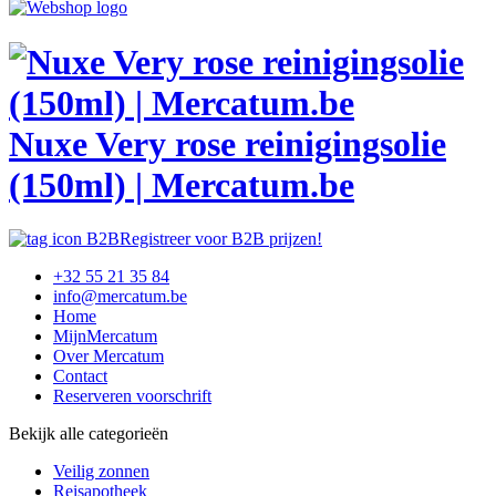
Nuxe Very rose reinigingsolie
(150ml) | Mercatum.be
Registreer voor B2B prijzen!
+32 55 21 35 84
info@mercatum.be
Home
MijnMercatum
Over Mercatum
Contact
Reserveren voorschrift
Bekijk alle categorieën
Veilig zonnen
Reisapotheek