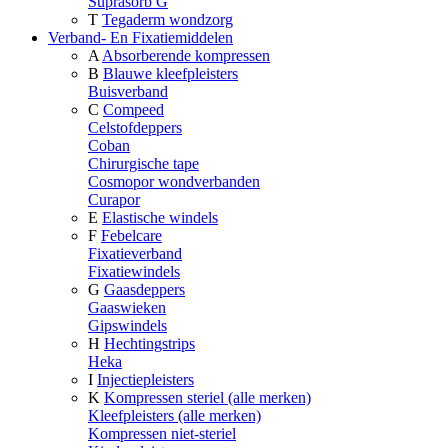
Suprasorb G
T
Tegaderm wondzorg
Verband- En Fixatiemiddelen
A
Absorberende kompressen
B
Blauwe kleefpleisters
Buisverband
C
Compeed
Celstofdeppers
Coban
Chirurgische tape
Cosmopor wondverbanden
Curapor
E
Elastische windels
F
Febelcare
Fixatieverband
Fixatiewindels
G
Gaasdeppers
Gaaswieken
Gipswindels
H
Hechtingstrips
Heka
I
Injectiepleisters
K
Kompressen steriel (alle merken)
Kleefpleisters (alle merken)
Kompressen niet-steriel