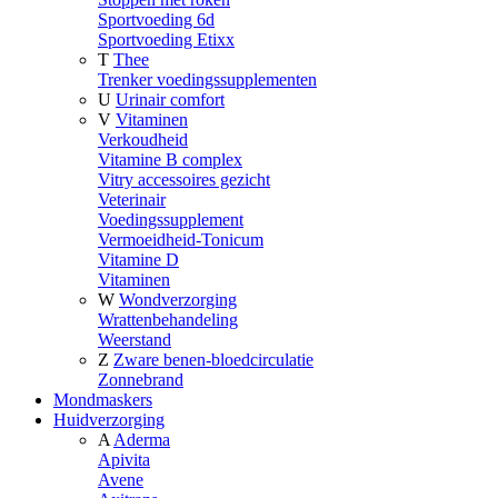
Sportvoeding 6d
Sportvoeding Etixx
T
Thee
Trenker voedingssupplementen
U
Urinair comfort
V
Vitaminen
Verkoudheid
Vitamine B complex
Vitry accessoires gezicht
Veterinair
Voedingssupplement
Vermoeidheid-Tonicum
Vitamine D
Vitaminen
W
Wondverzorging
Wrattenbehandeling
Weerstand
Z
Zware benen-bloedcirculatie
Zonnebrand
Mondmaskers
Huidverzorging
A
Aderma
Apivita
Avene