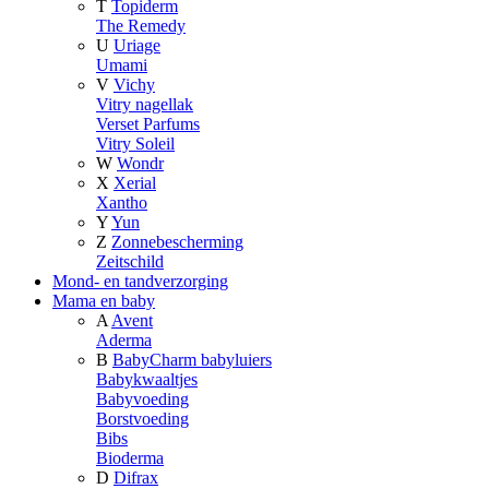
T
Topiderm
The Remedy
U
Uriage
Umami
V
Vichy
Vitry nagellak
Verset Parfums
Vitry Soleil
W
Wondr
X
Xerial
Xantho
Y
Yun
Z
Zonnebescherming
Zeitschild
Mond- en tandverzorging
Mama en baby
A
Avent
Aderma
B
BabyCharm babyluiers
Babykwaaltjes
Babyvoeding
Borstvoeding
Bibs
Bioderma
D
Difrax