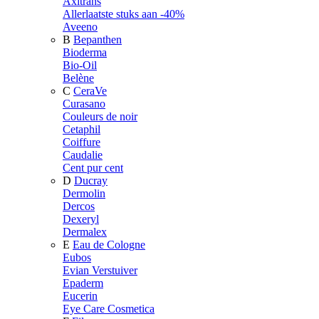
Axitrans
Allerlaatste stuks aan -40%
Aveeno
B
Bepanthen
Bioderma
Bio-Oil
Belène
C
CeraVe
Curasano
Couleurs de noir
Cetaphil
Coiffure
Caudalie
Cent pur cent
D
Ducray
Dermolin
Dercos
Dexeryl
Dermalex
E
Eau de Cologne
Eubos
Evian Verstuiver
Epaderm
Eucerin
Eye Care Cosmetica