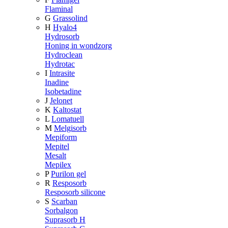
Flaminal
G
Grassolind
H
Hyalo4
Hydrosorb
Honing in wondzorg
Hydroclean
Hydrotac
I
Intrasite
Inadine
Isobetadine
J
Jelonet
K
Kaltostat
L
Lomatuell
M
Melgisorb
Mepiform
Mepitel
Mesalt
Mepilex
P
Purilon gel
R
Resposorb
Resposorb silicone
S
Scarban
Sorbalgon
Suprasorb H