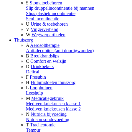
S
Stomatoebehoren
Slip druppelincontinentie bij mannen
Slips plastiek incontinentie
Seni incontinentie
U
Urine & toebehoren
V
Vingerverband
W
Wegwerpartikelen
Thuiszorg
A
Aerosoltherapie
Anti-decubitus (anti doorligwonden)
B
Breukbandslips
C
Comfort en welzijn
D
Drinkbekers
Delical
F
Fresubin
H
Hulpmiddelen thuiszorg
L
Loophulpen
Leeshulp
M
Medicatiegebruik
Mediven kniekousen klasse 1
Mediven kniekousen klasse 2
N
Nutricia bijvoeding
Nutrison sondevoeding
T
Tracheotomie
Tempur