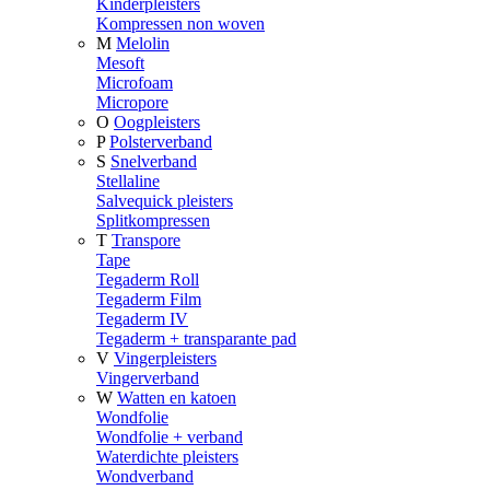
Kinderpleisters
Kompressen non woven
M
Melolin
Mesoft
Microfoam
Micropore
O
Oogpleisters
P
Polsterverband
S
Snelverband
Stellaline
Salvequick pleisters
Splitkompressen
T
Transpore
Tape
Tegaderm Roll
Tegaderm Film
Tegaderm IV
Tegaderm + transparante pad
V
Vingerpleisters
Vingerverband
W
Watten en katoen
Wondfolie
Wondfolie + verband
Waterdichte pleisters
Wondverband