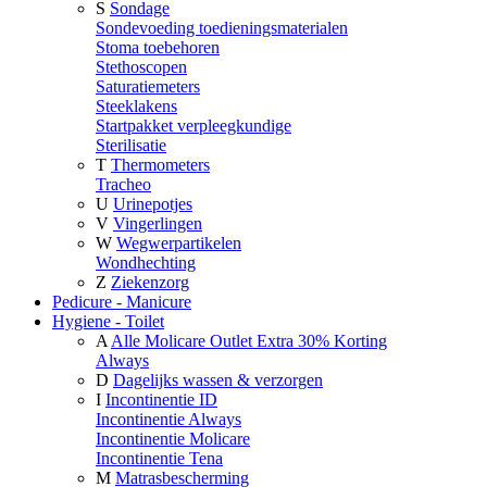
S
Sondage
Sondevoeding toedieningsmaterialen
Stoma toebehoren
Stethoscopen
Saturatiemeters
Steeklakens
Startpakket verpleegkundige
Sterilisatie
T
Thermometers
Tracheo
U
Urinepotjes
V
Vingerlingen
W
Wegwerpartikelen
Wondhechting
Z
Ziekenzorg
Pedicure - Manicure
Hygiene - Toilet
A
Alle Molicare Outlet Extra 30% Korting
Always
D
Dagelijks wassen & verzorgen
I
Incontinentie ID
Incontinentie Always
Incontinentie Molicare
Incontinentie Tena
M
Matrasbescherming