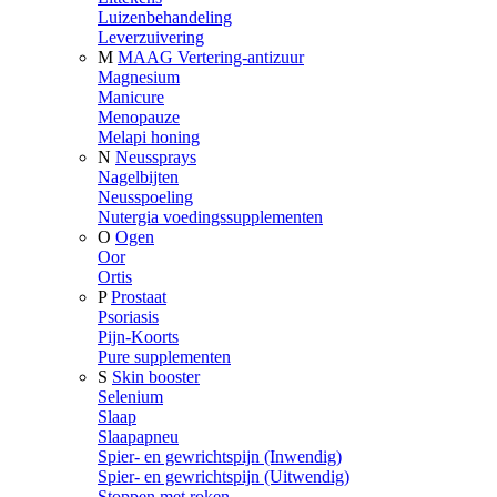
Luizenbehandeling
Leverzuivering
M
MAAG Vertering-antizuur
Magnesium
Manicure
Menopauze
Melapi honing
N
Neussprays
Nagelbijten
Neusspoeling
Nutergia voedingssupplementen
O
Ogen
Oor
Ortis
P
Prostaat
Psoriasis
Pijn-Koorts
Pure supplementen
S
Skin booster
Selenium
Slaap
Slaapapneu
Spier- en gewrichtspijn (Inwendig)
Spier- en gewrichtspijn (Uitwendig)
Stoppen met roken