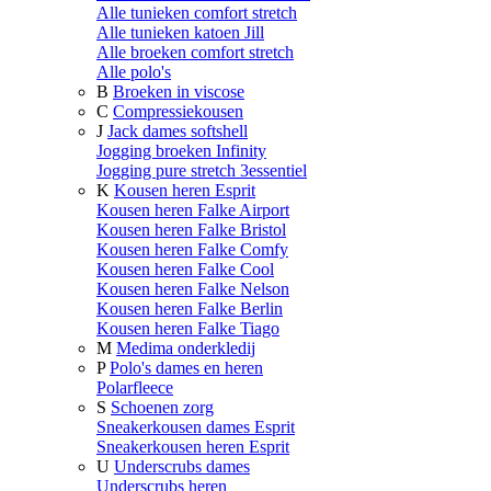
Alle tunieken comfort stretch
Alle tunieken katoen Jill
Alle broeken comfort stretch
Alle polo's
B
Broeken in viscose
C
Compressiekousen
J
Jack dames softshell
Jogging broeken Infinity
Jogging pure stretch 3essentiel
K
Kousen heren Esprit
Kousen heren Falke Airport
Kousen heren Falke Bristol
Kousen heren Falke Comfy
Kousen heren Falke Cool
Kousen heren Falke Nelson
Kousen heren Falke Berlin
Kousen heren Falke Tiago
M
Medima onderkledij
P
Polo's dames en heren
Polarfleece
S
Schoenen zorg
Sneakerkousen dames Esprit
Sneakerkousen heren Esprit
U
Underscrubs dames
Underscrubs heren