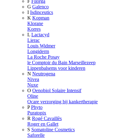
F
Filorga
G
Galenco
I
Isdinceutics
K
Kopman
Klorane
Korres
L
Lactacyd
Lierac
Louis Widmer
Longiderm
La Roche Posay
le Comptoir du Bain Marseillezeep
Lippenbalsems voor kinderen
N
Neutrogena
Nivea
Nuxe
O
Oenobiol Solaire Intensif
Oline
Ocare verzorging bij kankertherapie
P
Phyto
Puratopix
R
Rogé Cavaillès
Roger en Gallet
S
Somatoline Cosmetics
Saforelle