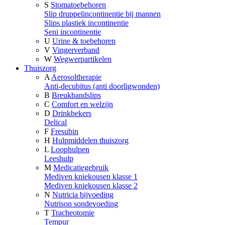
S
Stomatoebehoren
Slip druppelincontinentie bij mannen
Slips plastiek incontinentie
Seni incontinentie
U
Urine & toebehoren
V
Vingerverband
W
Wegwerpartikelen
Thuiszorg
A
Aerosoltherapie
Anti-decubitus (anti doorligwonden)
B
Breukbandslips
C
Comfort en welzijn
D
Drinkbekers
Delical
F
Fresubin
H
Hulpmiddelen thuiszorg
L
Loophulpen
Leeshulp
M
Medicatiegebruik
Mediven kniekousen klasse 1
Mediven kniekousen klasse 2
N
Nutricia bijvoeding
Nutrison sondevoeding
T
Tracheotomie
Tempur