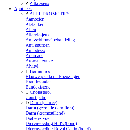
Z
Zitkussens
Apotheek
A
ALLE PROMOTIES
Aambeien
Afslanken
Aften
Allergie-jeuk
Anti-schimmelbehandeling
Anti-snurken
Anti-stress
Arkocaps
Aromatherapie
Alvityl
B
Barinutrics
Blauwe plekken - kneuzingen
Brandwonden
Bandagisterie
C
Cholesterol
Constipatie
D
Darm (diarree)
Darm (gezonde darmflora)
Darm (krampstillend)
Diabetes voet
Dierenvoeding Hill's (hond)
Dierenvoeding Royal Canin (hond)