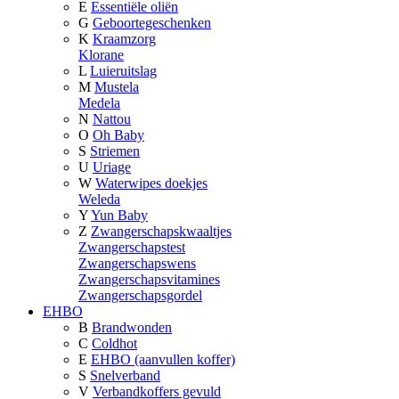
E
Essentiële oliën
G
Geboortegeschenken
K
Kraamzorg
Klorane
L
Luieruitslag
M
Mustela
Medela
N
Nattou
O
Oh Baby
S
Striemen
U
Uriage
W
Waterwipes doekjes
Weleda
Y
Yun Baby
Z
Zwangerschapskwaaltjes
Zwangerschapstest
Zwangerschapswens
Zwangerschapsvitamines
Zwangerschapsgordel
EHBO
B
Brandwonden
C
Coldhot
E
EHBO (aanvullen koffer)
S
Snelverband
V
Verbandkoffers gevuld