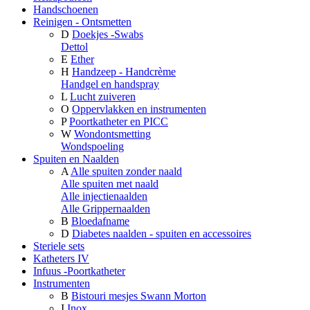
Handschoenen
Reinigen - Ontsmetten
D
Doekjes -Swabs
Dettol
E
Ether
H
Handzeep - Handcrème
Handgel en handspray
L
Lucht zuiveren
O
Oppervlakken en instrumenten
P
Poortkatheter en PICC
W
Wondontsmetting
Wondspoeling
Spuiten en Naalden
A
Alle spuiten zonder naald
Alle spuiten met naald
Alle injectienaalden
Alle Grippernaalden
B
Bloedafname
D
Diabetes naalden - spuiten en accessoires
Steriele sets
Katheters IV
Infuus -Poortkatheter
Instrumenten
B
Bistouri mesjes Swann Morton
I
Inox