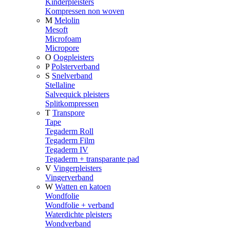
Kinderpleisters
Kompressen non woven
M
Melolin
Mesoft
Microfoam
Micropore
O
Oogpleisters
P
Polsterverband
S
Snelverband
Stellaline
Salvequick pleisters
Splitkompressen
T
Transpore
Tape
Tegaderm Roll
Tegaderm Film
Tegaderm IV
Tegaderm + transparante pad
V
Vingerpleisters
Vingerverband
W
Watten en katoen
Wondfolie
Wondfolie + verband
Waterdichte pleisters
Wondverband