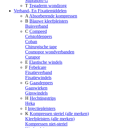
Suprasorb G
T
Tegaderm wondzorg
Verband- En Fixatiemiddelen
A
Absorberende kompressen
B
Blauwe kleefpleisters
Buisverband
C
Compeed
Celstofdeppers
Coban
Chirurgische tape
Cosmopor wondverbanden
Curapor
E
Elastische windels
F
Febelcare
Fixatieverband
Fixatiewindels
G
Gaasdeppers
Gaaswieken
Gipswindels
H
Hechtingstrips
Heka
I
Injectiepleisters
K
Kompressen steriel (alle merken)
Kleefpleisters (alle merken)
Kompressen niet-steriel