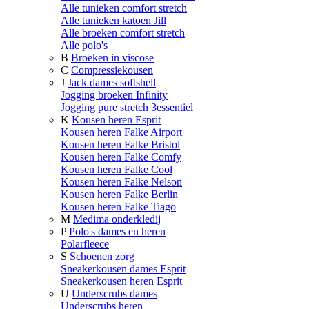
Alle tunieken comfort stretch
Alle tunieken katoen Jill
Alle broeken comfort stretch
Alle polo's
B
Broeken in viscose
C
Compressiekousen
J
Jack dames softshell
Jogging broeken Infinity
Jogging pure stretch 3essentiel
K
Kousen heren Esprit
Kousen heren Falke Airport
Kousen heren Falke Bristol
Kousen heren Falke Comfy
Kousen heren Falke Cool
Kousen heren Falke Nelson
Kousen heren Falke Berlin
Kousen heren Falke Tiago
M
Medima onderkledij
P
Polo's dames en heren
Polarfleece
S
Schoenen zorg
Sneakerkousen dames Esprit
Sneakerkousen heren Esprit
U
Underscrubs dames
Underscrubs heren