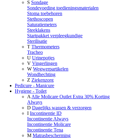
S
Sondage
Sondevoeding toedieningsmaterialen
Stoma toebehoren
Stethoscopen
Saturatiemeters
Steeklakens
Startpakket verpleegkundige
Sterilisatie
T
Thermometers
Tracheo
U
Urinepotjes
V
Vingerlingen
W
Wegwerpartikelen
Wondhechting
Z
Ziekenzorg
Pedicure - Manicure
Hygiene - Toilet
A
Alle Molicare Outlet Extra 30% Korting
Always
D
Dagelijks wassen & verzorgen
I
Incontinentie ID
Incontinentie Always
Incontinentie Molicare
Incontinentie Tena
M
Matrasbescherming