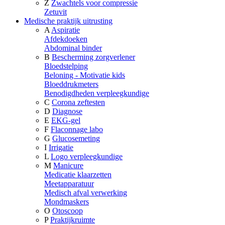
Z
Zwachtels voor compressie
Zetuvit
Medische praktijk uitrusting
A
Aspiratie
Afdekdoeken
Abdominal binder
B
Bescherming zorgverlener
Bloedstelping
Beloning - Motivatie kids
Bloeddrukmeters
Benodigdheden verpleegkundige
C
Corona zeftesten
D
Diagnose
E
EKG-gel
F
Flaconnage labo
G
Glucosemeting
I
Irrigatie
L
Logo verpleegkundige
M
Manicure
Medicatie klaarzetten
Meetapparatuur
Medisch afval verwerking
Mondmaskers
O
Otoscoop
P
Praktijkruimte