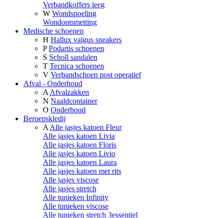
Verbandkoffers leeg
W
Wondspoeling
Wondontsmetting
Medische schoenen
H
Hallux valgus sneakers
P
Podartis schoenen
S
Scholl sandalen
T
Tecnica schoenen
V
Verbandschoen post operatief
Afval - Onderhoud
A
Afvalzakken
N
Naaldcontainer
O
Onderhoud
Beroepskledij
A
Alle jasjes katoen Fleur
Alle jasjes katoen Livia
Alle jasjes katoen Floris
Alle jasjes katoen Livio
Alle jasjes katoen Laura
Alle jasjes katoen met rits
Alle jasjes viscose
Alle jasjes stretch
Alle tunieken Infinity
Alle tunieken viscose
Alle tunieken stretch 3essentiel