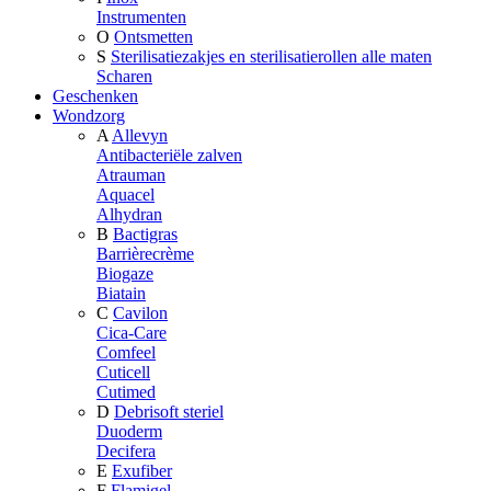
Instrumenten
O
Ontsmetten
S
Sterilisatiezakjes en sterilisatierollen alle maten
Scharen
Geschenken
Wondzorg
A
Allevyn
Antibacteriële zalven
Atrauman
Aquacel
Alhydran
B
Bactigras
Barrièrecrème
Biogaze
Biatain
C
Cavilon
Cica-Care
Comfeel
Cuticell
Cutimed
D
Debrisoft steriel
Duoderm
Decifera
E
Exufiber
F
Flamigel