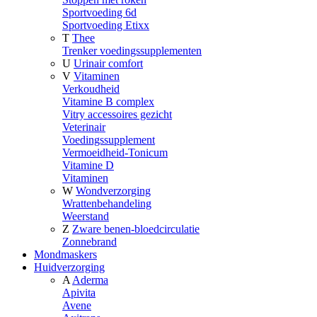
Sportvoeding 6d
Sportvoeding Etixx
T
Thee
Trenker voedingssupplementen
U
Urinair comfort
V
Vitaminen
Verkoudheid
Vitamine B complex
Vitry accessoires gezicht
Veterinair
Voedingssupplement
Vermoeidheid-Tonicum
Vitamine D
Vitaminen
W
Wondverzorging
Wrattenbehandeling
Weerstand
Z
Zware benen-bloedcirculatie
Zonnebrand
Mondmaskers
Huidverzorging
A
Aderma
Apivita
Avene