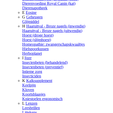
Dierenvoeding Royal Canin (kat)
Dierenapotheek
E
Eosine
G
Geheugen
Glijmiddel
H
Haaruitval - Broze nagels (inwendig)
Haaruitval - Broze nagels (uitwendig)
Hoest (droge hoest)
Hoest (slijmhoest)
Homeopathie: zwangerschapskwaaltjes
Hielspoorkussen
Herboplanet
I
Ijzer
Insectenbeten (behandelend)
Insectenbeten (preventief)
Intieme zorg
Insecticiden
K
Kalksupplement
Keelpijn
Kloven
Koortsblaasjes
Kniestoelen ergonomisch
L
Lenzen
Leesbrillen
Littekens