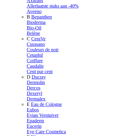
Axitrans
Allerlaatste stuks aan -40%
Aveeno
B
Bepanthen
Bioderma
Bio-Oil
Belène
C
CeraVe
Curasano
Couleurs de noir
Cetaphil
Coiffure
Caudalie
Cent pur cent
D
Ducray
Dermolin
Dercos
Dexeryl
Dermalex
E
Eau de Cologne
Eubos
Evian Verstuiver
Epaderm
Eucerin
Eye Care Cosmetica