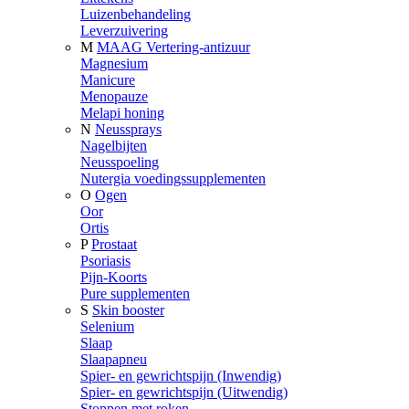
Luizenbehandeling
Leverzuivering
M
MAAG Vertering-antizuur
Magnesium
Manicure
Menopauze
Melapi honing
N
Neussprays
Nagelbijten
Neusspoeling
Nutergia voedingssupplementen
O
Ogen
Oor
Ortis
P
Prostaat
Psoriasis
Pijn-Koorts
Pure supplementen
S
Skin booster
Selenium
Slaap
Slaapapneu
Spier- en gewrichtspijn (Inwendig)
Spier- en gewrichtspijn (Uitwendig)
Stoppen met roken