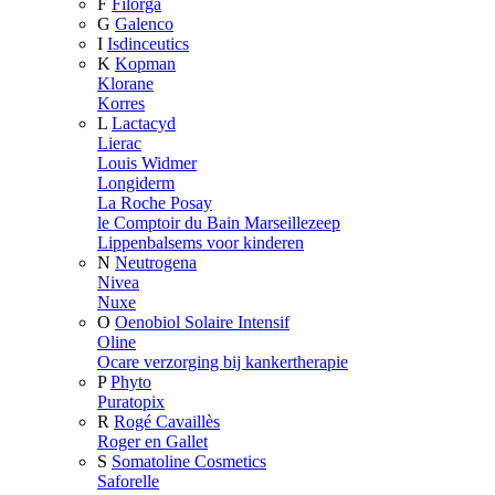
F
Filorga
G
Galenco
I
Isdinceutics
K
Kopman
Klorane
Korres
L
Lactacyd
Lierac
Louis Widmer
Longiderm
La Roche Posay
le Comptoir du Bain Marseillezeep
Lippenbalsems voor kinderen
N
Neutrogena
Nivea
Nuxe
O
Oenobiol Solaire Intensif
Oline
Ocare verzorging bij kankertherapie
P
Phyto
Puratopix
R
Rogé Cavaillès
Roger en Gallet
S
Somatoline Cosmetics
Saforelle