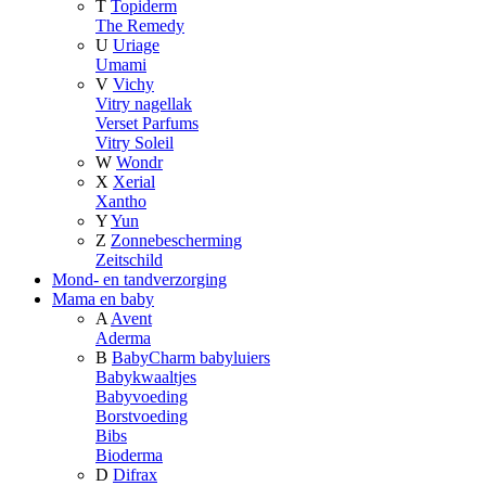
T
Topiderm
The Remedy
U
Uriage
Umami
V
Vichy
Vitry nagellak
Verset Parfums
Vitry Soleil
W
Wondr
X
Xerial
Xantho
Y
Yun
Z
Zonnebescherming
Zeitschild
Mond- en tandverzorging
Mama en baby
A
Avent
Aderma
B
BabyCharm babyluiers
Babykwaaltjes
Babyvoeding
Borstvoeding
Bibs
Bioderma
D
Difrax