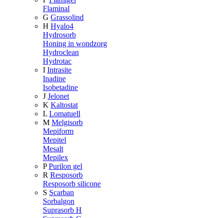
Flaminal
G
Grassolind
H
Hyalo4
Hydrosorb
Honing in wondzorg
Hydroclean
Hydrotac
I
Intrasite
Inadine
Isobetadine
J
Jelonet
K
Kaltostat
L
Lomatuell
M
Melgisorb
Mepiform
Mepitel
Mesalt
Mepilex
P
Purilon gel
R
Resposorb
Resposorb silicone
S
Scarban
Sorbalgon
Suprasorb H