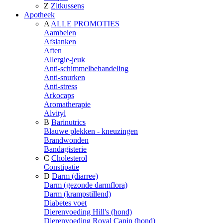
Z
Zitkussens
Apotheek
A
ALLE PROMOTIES
Aambeien
Afslanken
Aften
Allergie-jeuk
Anti-schimmelbehandeling
Anti-snurken
Anti-stress
Arkocaps
Aromatherapie
Alvityl
B
Barinutrics
Blauwe plekken - kneuzingen
Brandwonden
Bandagisterie
C
Cholesterol
Constipatie
D
Darm (diarree)
Darm (gezonde darmflora)
Darm (krampstillend)
Diabetes voet
Dierenvoeding Hill's (hond)
Dierenvoeding Royal Canin (hond)