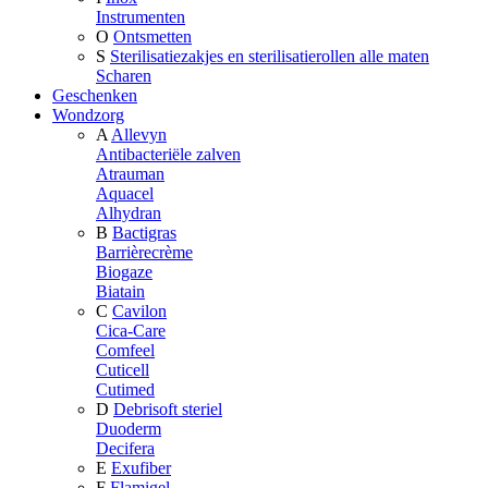
Instrumenten
O
Ontsmetten
S
Sterilisatiezakjes en sterilisatierollen alle maten
Scharen
Geschenken
Wondzorg
A
Allevyn
Antibacteriële zalven
Atrauman
Aquacel
Alhydran
B
Bactigras
Barrièrecrème
Biogaze
Biatain
C
Cavilon
Cica-Care
Comfeel
Cuticell
Cutimed
D
Debrisoft steriel
Duoderm
Decifera
E
Exufiber
F
Flamigel