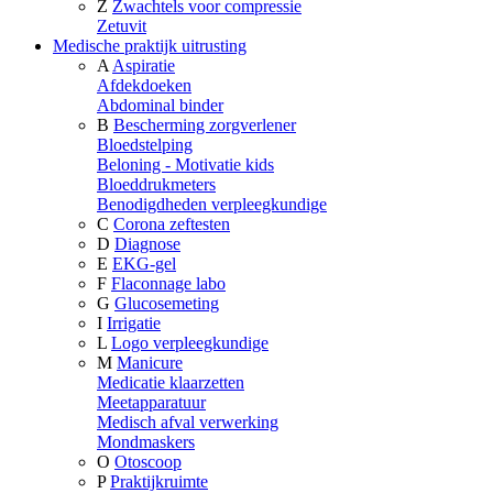
Z
Zwachtels voor compressie
Zetuvit
Medische praktijk uitrusting
A
Aspiratie
Afdekdoeken
Abdominal binder
B
Bescherming zorgverlener
Bloedstelping
Beloning - Motivatie kids
Bloeddrukmeters
Benodigdheden verpleegkundige
C
Corona zeftesten
D
Diagnose
E
EKG-gel
F
Flaconnage labo
G
Glucosemeting
I
Irrigatie
L
Logo verpleegkundige
M
Manicure
Medicatie klaarzetten
Meetapparatuur
Medisch afval verwerking
Mondmaskers
O
Otoscoop
P
Praktijkruimte