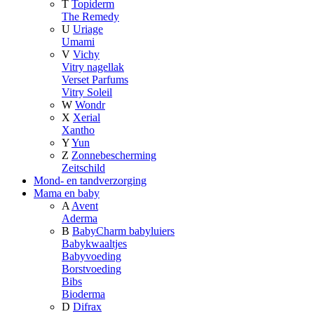
T
Topiderm
The Remedy
U
Uriage
Umami
V
Vichy
Vitry nagellak
Verset Parfums
Vitry Soleil
W
Wondr
X
Xerial
Xantho
Y
Yun
Z
Zonnebescherming
Zeitschild
Mond- en tandverzorging
Mama en baby
A
Avent
Aderma
B
BabyCharm babyluiers
Babykwaaltjes
Babyvoeding
Borstvoeding
Bibs
Bioderma
D
Difrax