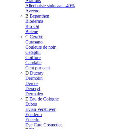
Axitrans
Allerlaatste stuks aan -40%
Aveeno
B
Bepanthen
Bioderma
Bio-Oil
Belène
C
CeraVe
Curasano
Couleurs de noir
Cetaphil
Coiffure
Caudalie
Cent pur cent
D
Ducray
Dermolin
Dercos
Dexeryl
Dermalex
E
Eau de Cologne
Eubos
Evian Verstuiver
Epaderm
Eucerin
Eye Care Cosmetica