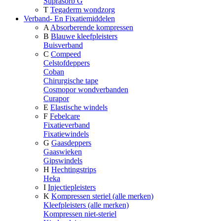
Suprasorb G
T
Tegaderm wondzorg
Verband- En Fixatiemiddelen
A
Absorberende kompressen
B
Blauwe kleefpleisters
Buisverband
C
Compeed
Celstofdeppers
Coban
Chirurgische tape
Cosmopor wondverbanden
Curapor
E
Elastische windels
F
Febelcare
Fixatieverband
Fixatiewindels
G
Gaasdeppers
Gaaswieken
Gipswindels
H
Hechtingstrips
Heka
I
Injectiepleisters
K
Kompressen steriel (alle merken)
Kleefpleisters (alle merken)
Kompressen niet-steriel