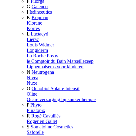
F
Filorga
G
Galenco
I
Isdinceutics
K
Kopman
Klorane
Korres
L
Lactacyd
Lierac
Louis Widmer
Longiderm
La Roche Posay
le Comptoir du Bain Marseillezeep
Lippenbalsems voor kinderen
N
Neutrogena
Nivea
Nuxe
O
Oenobiol Solaire Intensif
Oline
Ocare verzorging bij kankertherapie
P
Phyto
Puratopix
R
Rogé Cavaillès
Roger en Gallet
S
Somatoline Cosmetics
Saforelle