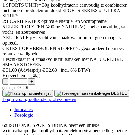
1 SPORTS UNIT(= 30g koolhydraten): eenvoudig te combineren
met andere producten uit de 6d SPORTS SERIES of ULTRA
SERIES
2:1 CARB RATIO: optimale energie- en vochtopname
5 ELEKTROLYTEN (400mg NATRIUM): snelle aanvulling van
vocht- en zoutreserves
NEUTRALE pH: zacht van smaak waardoor er geen maaglast
optreedt
GETEST OP VERBODEN STOFFEN: gegarandeerd de meest
robuuste veiligheid
Beschikbaar in 4 smaakvolle fruitsmaken met NATUURLIJKE
SMAAKSTOFFEN
€ 31,00
(Adviesprijs € 32,63
- incl. 6% BTW)
Hoeveelheid:
1,4kg
(max. per 2000)
BESTEL
Login voor groothandel professionelen
Indicaties
Posologie
6d ISOTONIC SPORTS DRINK heeft een unieke
wetenschappelijke koolhydraat- en elektrolytsamenstelling met de