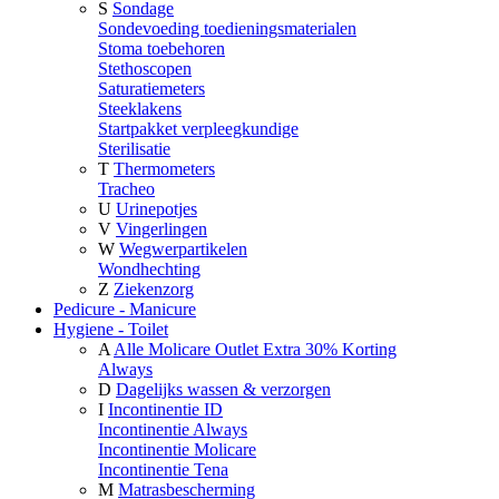
S
Sondage
Sondevoeding toedieningsmaterialen
Stoma toebehoren
Stethoscopen
Saturatiemeters
Steeklakens
Startpakket verpleegkundige
Sterilisatie
T
Thermometers
Tracheo
U
Urinepotjes
V
Vingerlingen
W
Wegwerpartikelen
Wondhechting
Z
Ziekenzorg
Pedicure - Manicure
Hygiene - Toilet
A
Alle Molicare Outlet Extra 30% Korting
Always
D
Dagelijks wassen & verzorgen
I
Incontinentie ID
Incontinentie Always
Incontinentie Molicare
Incontinentie Tena
M
Matrasbescherming