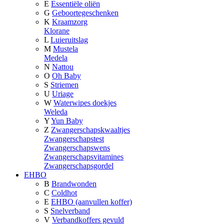
E
Essentiële oliën
G
Geboortegeschenken
K
Kraamzorg
Klorane
L
Luieruitslag
M
Mustela
Medela
N
Nattou
O
Oh Baby
S
Striemen
U
Uriage
W
Waterwipes doekjes
Weleda
Y
Yun Baby
Z
Zwangerschapskwaaltjes
Zwangerschapstest
Zwangerschapswens
Zwangerschapsvitamines
Zwangerschapsgordel
EHBO
B
Brandwonden
C
Coldhot
E
EHBO (aanvullen koffer)
S
Snelverband
V
Verbandkoffers gevuld