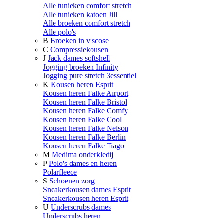
Alle tunieken comfort stretch
Alle tunieken katoen Jill
Alle broeken comfort stretch
Alle polo's
B
Broeken in viscose
C
Compressiekousen
J
Jack dames softshell
Jogging broeken Infinity
Jogging pure stretch 3essentiel
K
Kousen heren Esprit
Kousen heren Falke Airport
Kousen heren Falke Bristol
Kousen heren Falke Comfy
Kousen heren Falke Cool
Kousen heren Falke Nelson
Kousen heren Falke Berlin
Kousen heren Falke Tiago
M
Medima onderkledij
P
Polo's dames en heren
Polarfleece
S
Schoenen zorg
Sneakerkousen dames Esprit
Sneakerkousen heren Esprit
U
Underscrubs dames
Underscrubs heren