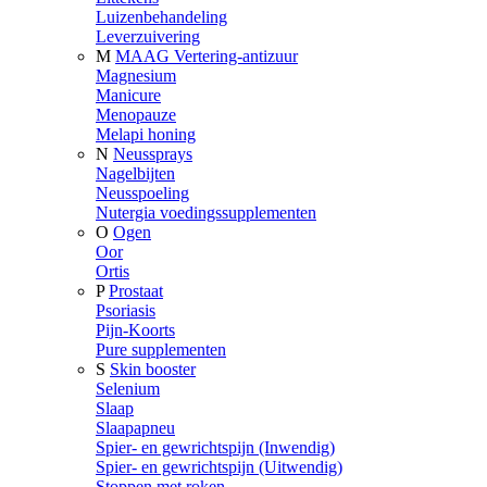
Luizenbehandeling
Leverzuivering
M
MAAG Vertering-antizuur
Magnesium
Manicure
Menopauze
Melapi honing
N
Neussprays
Nagelbijten
Neusspoeling
Nutergia voedingssupplementen
O
Ogen
Oor
Ortis
P
Prostaat
Psoriasis
Pijn-Koorts
Pure supplementen
S
Skin booster
Selenium
Slaap
Slaapapneu
Spier- en gewrichtspijn (Inwendig)
Spier- en gewrichtspijn (Uitwendig)
Stoppen met roken