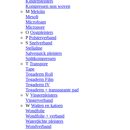
Kinderpleisters
Kompressen non woven
M
Melolin
Mesoft
Microfoam
Micropore
O
Oogpleisters
P
Polsterverband
S
Snelverband
Stellaline
Salvequick pleisters
Splitkompressen
T
Transpore
Tape
Tegaderm Roll
Tegaderm Film
Tegaderm IV
Tegaderm + transparante pad
V
Vingerpleisters
Vingerverband
W
Watten en katoen
Wondfolie
Wondfolie + verband
Waterdichte pleisters
Wondverband