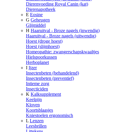
Dierenvoeding Royal Canin (kat)
Dierenapotheek
E
Eosine
G
Geheugen
Glijmiddel
H
Haaruitval - Broze nagels (inwendig)
Haaruitval - Broze nagels (uitwendig)
Hoest (droge hoest)
Hoest (slijmhoest)
Homeopathie: zwangerschapskwaaltjes
Hielspoorkussen
Herboplanet
I
Ijzer
Insectenbeten (behandelend)
Insectenbeten (preventief)
Intieme zorg
Insecticiden
K
Kalksupplement
Keelpijn
Kloven
Koortsblaasjes
Kniestoelen ergonomisch
L
Lenzen
Leesbrillen
Littekens