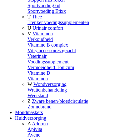
Sportvoeding 6d
Sportvoeding Etixx
T
Thee
Trenker voedingssupplementen
U
Urinair comfort
V
Vitaminen
Verkoudheid
Vitamine B complex
Vitry accessoires gezicht
Veterinair
Voedingssupplement
Vermoeidheid-Tonicum
Vitamine D
Vitaminen
W
Wondverzorging
Wrattenbehandeling
Weerstand
Z
Zware benen-bloedcirculatie
Zonnebrand
Mondmaskers
Huidverzorging
A
Aderma
Apivita
Avene