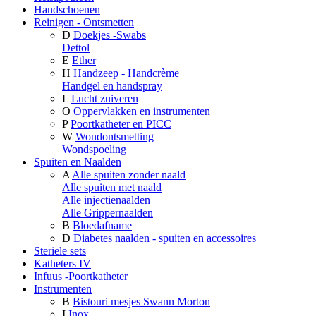
Handschoenen
Reinigen - Ontsmetten
D
Doekjes -Swabs
Dettol
E
Ether
H
Handzeep - Handcrème
Handgel en handspray
L
Lucht zuiveren
O
Oppervlakken en instrumenten
P
Poortkatheter en PICC
W
Wondontsmetting
Wondspoeling
Spuiten en Naalden
A
Alle spuiten zonder naald
Alle spuiten met naald
Alle injectienaalden
Alle Grippernaalden
B
Bloedafname
D
Diabetes naalden - spuiten en accessoires
Steriele sets
Katheters IV
Infuus -Poortkatheter
Instrumenten
B
Bistouri mesjes Swann Morton
I
Inox