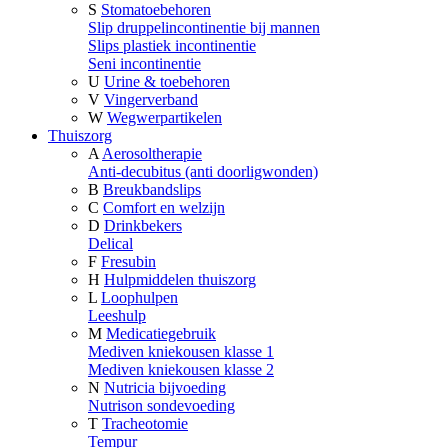
S
Stomatoebehoren
Slip druppelincontinentie bij mannen
Slips plastiek incontinentie
Seni incontinentie
U
Urine & toebehoren
V
Vingerverband
W
Wegwerpartikelen
Thuiszorg
A
Aerosoltherapie
Anti-decubitus (anti doorligwonden)
B
Breukbandslips
C
Comfort en welzijn
D
Drinkbekers
Delical
F
Fresubin
H
Hulpmiddelen thuiszorg
L
Loophulpen
Leeshulp
M
Medicatiegebruik
Mediven kniekousen klasse 1
Mediven kniekousen klasse 2
N
Nutricia bijvoeding
Nutrison sondevoeding
T
Tracheotomie
Tempur