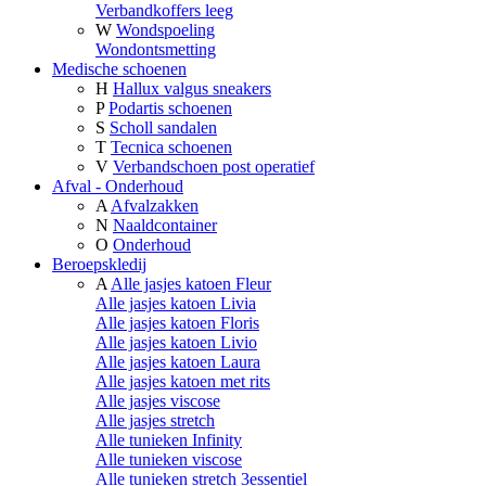
Verbandkoffers leeg
W
Wondspoeling
Wondontsmetting
Medische schoenen
H
Hallux valgus sneakers
P
Podartis schoenen
S
Scholl sandalen
T
Tecnica schoenen
V
Verbandschoen post operatief
Afval - Onderhoud
A
Afvalzakken
N
Naaldcontainer
O
Onderhoud
Beroepskledij
A
Alle jasjes katoen Fleur
Alle jasjes katoen Livia
Alle jasjes katoen Floris
Alle jasjes katoen Livio
Alle jasjes katoen Laura
Alle jasjes katoen met rits
Alle jasjes viscose
Alle jasjes stretch
Alle tunieken Infinity
Alle tunieken viscose
Alle tunieken stretch 3essentiel