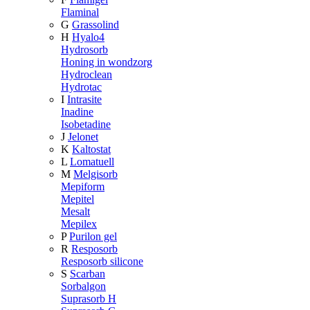
Flaminal
G
Grassolind
H
Hyalo4
Hydrosorb
Honing in wondzorg
Hydroclean
Hydrotac
I
Intrasite
Inadine
Isobetadine
J
Jelonet
K
Kaltostat
L
Lomatuell
M
Melgisorb
Mepiform
Mepitel
Mesalt
Mepilex
P
Purilon gel
R
Resposorb
Resposorb silicone
S
Scarban
Sorbalgon
Suprasorb H