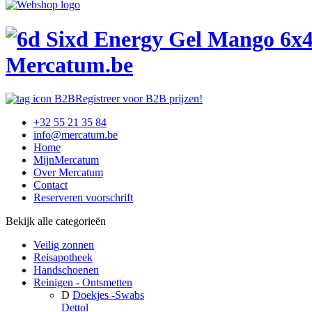
Mercatum.be
Registreer voor B2B prijzen!
+32 55 21 35 84
info@mercatum.be
Home
MijnMercatum
Over Mercatum
Contact
Reserveren voorschrift
Bekijk alle categorieën
Veilig zonnen
Reisapotheek
Handschoenen
Reinigen - Ontsmetten
D
Doekjes -Swabs
Dettol