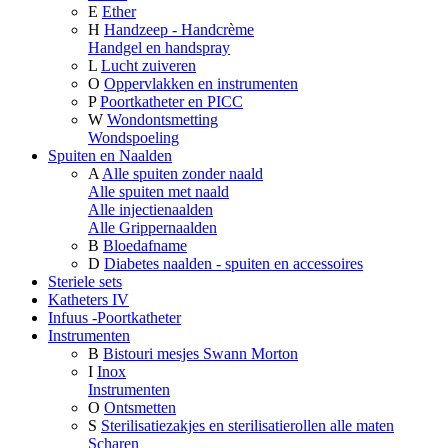
E
Ether
H
Handzeep - Handcrème
Handgel en handspray
L
Lucht zuiveren
O
Oppervlakken en instrumenten
P
Poortkatheter en PICC
W
Wondontsmetting
Wondspoeling
Spuiten en Naalden
A
Alle spuiten zonder naald
Alle spuiten met naald
Alle injectienaalden
Alle Grippernaalden
B
Bloedafname
D
Diabetes naalden - spuiten en accessoires
Steriele sets
Katheters IV
Infuus -Poortkatheter
Instrumenten
B
Bistouri mesjes Swann Morton
I
Inox
Instrumenten
O
Ontsmetten
S
Sterilisatiezakjes en sterilisatierollen alle maten
Scharen