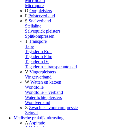
Microfoam
Micropore
O
Oogpleisters
P
Polsterverband
S
Snelverband
Stellaline
Salvequick pleisters
Splitkompressen
T
Transpore
Tape
Tegaderm Roll
Tegaderm Film
Tegaderm IV
Tegaderm + transparante pad
V
Vingerpleisters
Vingerverband
W
Watten en katoen
Wondfolie
Wondfolie + verband
Waterdichte pleisters
Wondverband
Z
Zwachtels voor compressie
Zetuvit
Medische praktijk uitrusting
A
Aspiratie