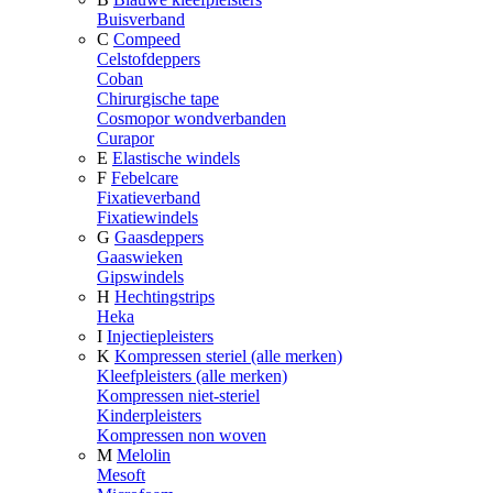
Buisverband
C
Compeed
Celstofdeppers
Coban
Chirurgische tape
Cosmopor wondverbanden
Curapor
E
Elastische windels
F
Febelcare
Fixatieverband
Fixatiewindels
G
Gaasdeppers
Gaaswieken
Gipswindels
H
Hechtingstrips
Heka
I
Injectiepleisters
K
Kompressen steriel (alle merken)
Kleefpleisters (alle merken)
Kompressen niet-steriel
Kinderpleisters
Kompressen non woven
M
Melolin
Mesoft