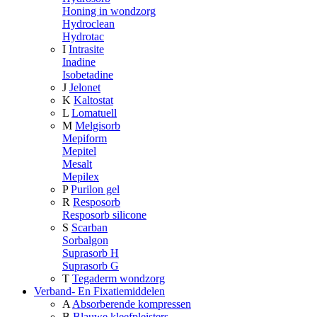
Honing in wondzorg
Hydroclean
Hydrotac
I
Intrasite
Inadine
Isobetadine
J
Jelonet
K
Kaltostat
L
Lomatuell
M
Melgisorb
Mepiform
Mepitel
Mesalt
Mepilex
P
Purilon gel
R
Resposorb
Resposorb silicone
S
Scarban
Sorbalgon
Suprasorb H
Suprasorb G
T
Tegaderm wondzorg
Verband- En Fixatiemiddelen
A
Absorberende kompressen
B
Blauwe kleefpleisters