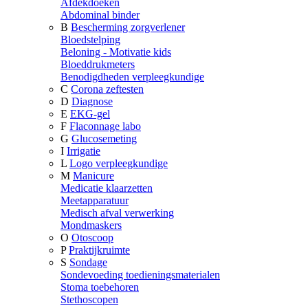
Afdekdoeken
Abdominal binder
B
Bescherming zorgverlener
Bloedstelping
Beloning - Motivatie kids
Bloeddrukmeters
Benodigdheden verpleegkundige
C
Corona zeftesten
D
Diagnose
E
EKG-gel
F
Flaconnage labo
G
Glucosemeting
I
Irrigatie
L
Logo verpleegkundige
M
Manicure
Medicatie klaarzetten
Meetapparatuur
Medisch afval verwerking
Mondmaskers
O
Otoscoop
P
Praktijkruimte
S
Sondage
Sondevoeding toedieningsmaterialen
Stoma toebehoren
Stethoscopen