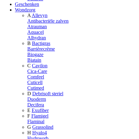
Geschenken
Wondzorg
A
Allevyn
Antibacteriële zalven
Atrauman
Aquacel
Alhydran
B
Bactigras
Barrièrecrème
Biogaze
Biatain
C
Cavilon
Cica-Care
Comfeel
Cuticell
Cutimed
D
Debrisoft steriel
Duoderm
Decifera
E
Exufiber
F
Flamigel
Flaminal
G
Grassolind
H
Hyalo4
Hydrosorb