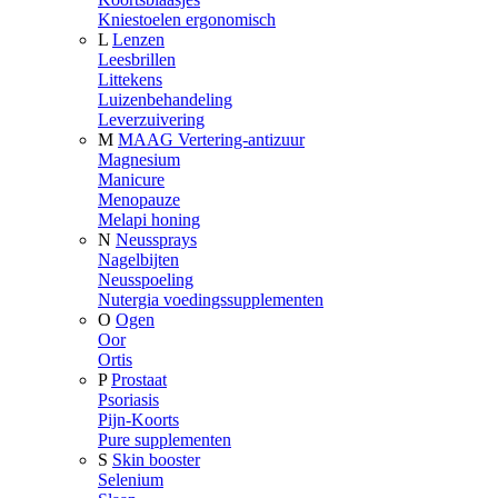
Kniestoelen ergonomisch
L
Lenzen
Leesbrillen
Littekens
Luizenbehandeling
Leverzuivering
M
MAAG Vertering-antizuur
Magnesium
Manicure
Menopauze
Melapi honing
N
Neussprays
Nagelbijten
Neusspoeling
Nutergia voedingssupplementen
O
Ogen
Oor
Ortis
P
Prostaat
Psoriasis
Pijn-Koorts
Pure supplementen
S
Skin booster
Selenium