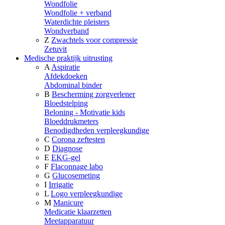
Wondfolie
Wondfolie + verband
Waterdichte pleisters
Wondverband
Z
Zwachtels voor compressie
Zetuvit
Medische praktijk uitrusting
A
Aspiratie
Afdekdoeken
Abdominal binder
B
Bescherming zorgverlener
Bloedstelping
Beloning - Motivatie kids
Bloeddrukmeters
Benodigdheden verpleegkundige
C
Corona zeftesten
D
Diagnose
E
EKG-gel
F
Flaconnage labo
G
Glucosemeting
I
Irrigatie
L
Logo verpleegkundige
M
Manicure
Medicatie klaarzetten
Meetapparatuur