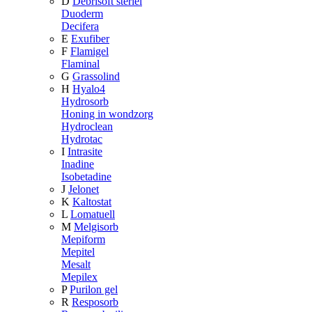
D
Debrisoft steriel
Duoderm
Decifera
E
Exufiber
F
Flamigel
Flaminal
G
Grassolind
H
Hyalo4
Hydrosorb
Honing in wondzorg
Hydroclean
Hydrotac
I
Intrasite
Inadine
Isobetadine
J
Jelonet
K
Kaltostat
L
Lomatuell
M
Melgisorb
Mepiform
Mepitel
Mesalt
Mepilex
P
Purilon gel
R
Resposorb