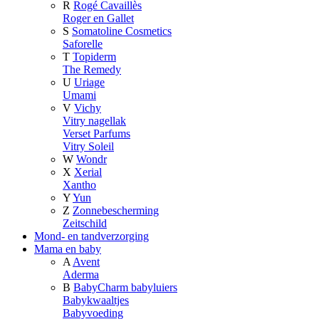
R
Rogé Cavaillès
Roger en Gallet
S
Somatoline Cosmetics
Saforelle
T
Topiderm
The Remedy
U
Uriage
Umami
V
Vichy
Vitry nagellak
Verset Parfums
Vitry Soleil
W
Wondr
X
Xerial
Xantho
Y
Yun
Z
Zonnebescherming
Zeitschild
Mond- en tandverzorging
Mama en baby
A
Avent
Aderma
B
BabyCharm babyluiers
Babykwaaltjes
Babyvoeding