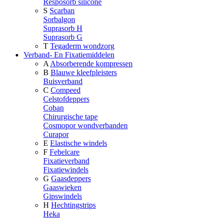
Resposorb silicone
S
Scarban
Sorbalgon
Suprasorb H
Suprasorb G
T
Tegaderm wondzorg
Verband- En Fixatiemiddelen
A
Absorberende kompressen
B
Blauwe kleefpleisters
Buisverband
C
Compeed
Celstofdeppers
Coban
Chirurgische tape
Cosmopor wondverbanden
Curapor
E
Elastische windels
F
Febelcare
Fixatieverband
Fixatiewindels
G
Gaasdeppers
Gaaswieken
Gipswindels
H
Hechtingstrips
Heka