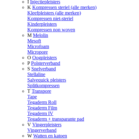
I
Injectiepleisters
K
Kompressen steriel (alle merken)
Kleefpleisters (alle merken)
Kompressen niet-steriel
Kinderpleisters
Kompressen non woven
M
Melolin
Mesoft
Microfoam
Micropore
O
Oogpleisters
P
Polsterverband
S
Snelverband
Stellaline
Salvequick pleisters
Splitkompressen
T
Transpore
Tape
Tegaderm Roll
Tegaderm Film
Tegaderm IV
Tegaderm + transparante pad
V
Vingerpleisters
Vingerverband
W
Watten en katoen