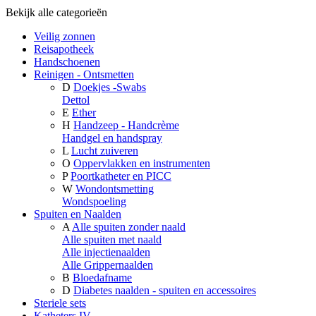
Bekijk alle categorieën
Veilig zonnen
Reisapotheek
Handschoenen
Reinigen - Ontsmetten
D
Doekjes -Swabs
Dettol
E
Ether
H
Handzeep - Handcrème
Handgel en handspray
L
Lucht zuiveren
O
Oppervlakken en instrumenten
P
Poortkatheter en PICC
W
Wondontsmetting
Wondspoeling
Spuiten en Naalden
A
Alle spuiten zonder naald
Alle spuiten met naald
Alle injectienaalden
Alle Grippernaalden
B
Bloedafname
D
Diabetes naalden - spuiten en accessoires
Steriele sets
Katheters IV