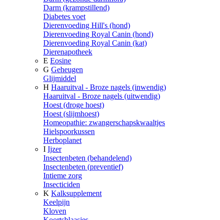
Darm (krampstillend)
Diabetes voet
Dierenvoeding Hill's (hond)
Dierenvoeding Royal Canin (hond)
Dierenvoeding Royal Canin (kat)
Dierenapotheek
E
Eosine
G
Geheugen
Glijmiddel
H
Haaruitval - Broze nagels (inwendig)
Haaruitval - Broze nagels (uitwendig)
Hoest (droge hoest)
Hoest (slijmhoest)
Homeopathie: zwangerschapskwaaltjes
Hielspoorkussen
Herboplanet
I
Ijzer
Insectenbeten (behandelend)
Insectenbeten (preventief)
Intieme zorg
Insecticiden
K
Kalksupplement
Keelpijn
Kloven
Koortsblaasjes