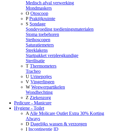
Medisch afval verwerking
Mondmaskers
O
Otoscoop
P
Praktijkruimte
S
Sondage
Sondevoeding toedieningsmaterialen
Stoma toebehoren
Stethoscopen
Saturatiemeters
Steeklakens
Startpakket verpleegkundige
Sterilisatie
T
Thermometers
Tracheo
U
Urinepotjes
V
Vingerlingen
W
Wegwerpartikelen
Wondhechting
Z
Ziekenzorg
Pedicure - Manicure
Hygiene - Toilet
A
Alle Molicare Outlet Extra 30% Korting
Always
D
Dagelijks wassen & verzorgen
I
Incontinentie ID