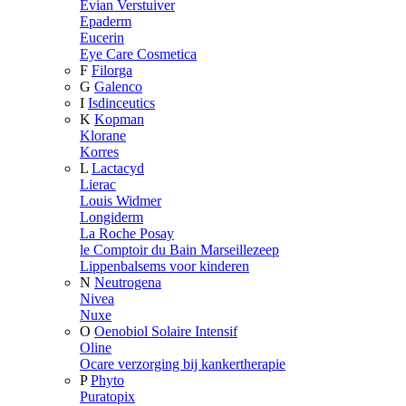
Evian Verstuiver
Epaderm
Eucerin
Eye Care Cosmetica
F
Filorga
G
Galenco
I
Isdinceutics
K
Kopman
Klorane
Korres
L
Lactacyd
Lierac
Louis Widmer
Longiderm
La Roche Posay
le Comptoir du Bain Marseillezeep
Lippenbalsems voor kinderen
N
Neutrogena
Nivea
Nuxe
O
Oenobiol Solaire Intensif
Oline
Ocare verzorging bij kankertherapie
P
Phyto
Puratopix