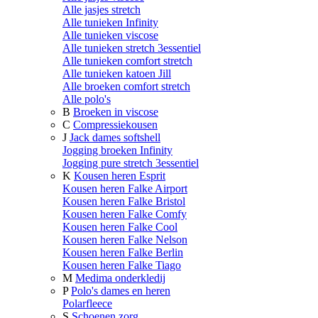
Alle jasjes stretch
Alle tunieken Infinity
Alle tunieken viscose
Alle tunieken stretch 3essentiel
Alle tunieken comfort stretch
Alle tunieken katoen Jill
Alle broeken comfort stretch
Alle polo's
B
Broeken in viscose
C
Compressiekousen
J
Jack dames softshell
Jogging broeken Infinity
Jogging pure stretch 3essentiel
K
Kousen heren Esprit
Kousen heren Falke Airport
Kousen heren Falke Bristol
Kousen heren Falke Comfy
Kousen heren Falke Cool
Kousen heren Falke Nelson
Kousen heren Falke Berlin
Kousen heren Falke Tiago
M
Medima onderkledij
P
Polo's dames en heren
Polarfleece
S
Schoenen zorg