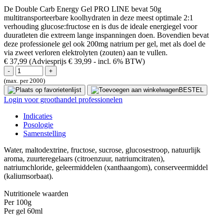
De Double Carb Energy Gel PRO LINE bevat 50g
multitransporteerbare koolhydraten in deze meest optimale 2:1
verhouding glucose:fructose en is dus de ideale energiegel voor
duuratleten die extreem lange inspanningen doen. Bovendien bevat
deze professionele gel ook 200mg natrium per gel, met als doel de
via zweet verloren elektrolyten (zouten) aan te vullen.
€ 37,99
(Adviesprijs € 39,99
- incl. 6% BTW)
(max. per 2000)
BESTEL
Login voor groothandel professionelen
Indicaties
Posologie
Samenstelling
Water, maltodextrine, fructose, sucrose, glucosestroop, natuurlijk
aroma, zuurteregelaars (citroenzuur, natriumcitraten),
natriumchloride, geleermiddelen (xanthaangom), conserveermiddel
(kaliumsorbaat).
Nutritionele waarden
Per 100g
Per gel 60ml