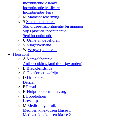
Incontinentie Always
Incontinentie Molicare
Incontinentie Tena
M
Matrasbescherming
S
Stomatoebehoren
Slip druppelincontinentie bij mannen
Slips plastiek incontinentie
Seni incontinentie
U
Urine & toebehoren
V
Vingerverband
W
Wegwerpartikelen
Thuiszorg
A
Aerosoltherapie
Anti-decubitus (anti doorligwonden)
B
Breukbandslips
C
Comfort en welzijn
D
Drinkbekers
Delical
F
Fresubin
H
Hulpmiddelen thuiszorg
L
Loophulpen
Leeshulp
M
Medicatiegebruik
Mediven kniekousen klasse 1
Mediven kniekousen klasse 2