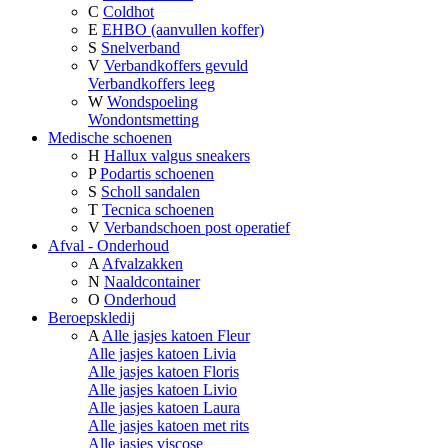
C
Coldhot
E
EHBO (aanvullen koffer)
S
Snelverband
V
Verbandkoffers gevuld
Verbandkoffers leeg
W
Wondspoeling
Wondontsmetting
Medische schoenen
H
Hallux valgus sneakers
P
Podartis schoenen
S
Scholl sandalen
T
Tecnica schoenen
V
Verbandschoen post operatief
Afval - Onderhoud
A
Afvalzakken
N
Naaldcontainer
O
Onderhoud
Beroepskledij
A
Alle jasjes katoen Fleur
Alle jasjes katoen Livia
Alle jasjes katoen Floris
Alle jasjes katoen Livio
Alle jasjes katoen Laura
Alle jasjes katoen met rits
Alle jasjes viscose