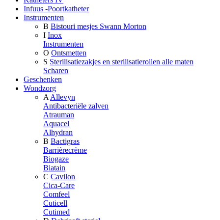
Infuus -Poortkatheter
Instrumenten
B
Bistouri mesjes Swann Morton
I
Inox
Instrumenten
O
Ontsmetten
S
Sterilisatiezakjes en sterilisatierollen alle maten
Scharen
Geschenken
Wondzorg
A
Allevyn
Antibacteriële zalven
Atrauman
Aquacel
Alhydran
B
Bactigras
Barrièrecrème
Biogaze
Biatain
C
Cavilon
Cica-Care
Comfeel
Cuticell
Cutimed