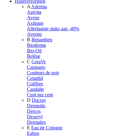
Huidverzorging
A
Aderma
Apivita
Avene
Axitrans
Allerlaatste stuks aan -40%
Aveeno
B
Bepanthen
Bioderma
Bio-Oil
Belène
C
CeraVe
Curasano
Couleurs de noir
Cetaphil
Coiffure
Caudalie
Cent pur cent
D
Ducray
Dermolin
Dercos
Dexeryl
Dermalex
E
Eau de Cologne
Eubos