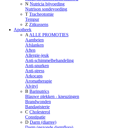
N
Nutricia bijvoeding
Nutrison sondevoeding
T
Tracheotomie
Tempur
Z
Zitkussens
Apotheek
A
ALLE PROMOTIES
Aambeien
Afslanken
Aften
Allergie-jeuk
Anti-schimmelbehandeling
Anti-snurken
Anti-stress
Arkocaps
Aromatherapie
Alvityl
B
Barinutrics
Blauwe plekken - kneuzingen
Brandwonden
Bandagisterie
C
Cholesterol
Constipatie
D
Darm (diarree)
Darm (gezonde darmflora)