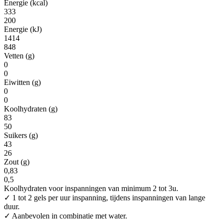
Energie (kcal)
333
200
Energie (kJ)
1414
848
Vetten (g)
0
0
Eiwitten (g)
0
0
Koolhydraten (g)
83
50
Suikers (g)
43
26
Zout (g)
0,83
0,5
Koolhydraten voor inspanningen van minimum 2 tot 3u.
✓ 1 tot 2 gels per uur inspanning, tijdens inspanningen van lange
duur.
✓ Aanbevolen in combinatie met water.