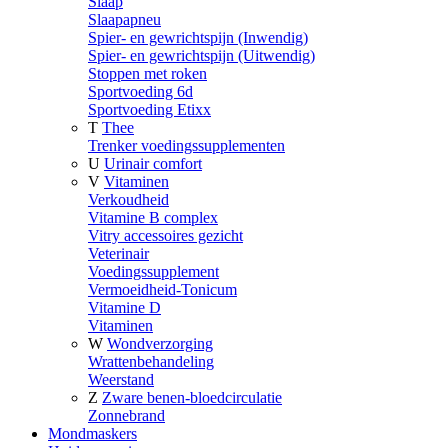
Slaap
Slaapapneu
Spier- en gewrichtspijn (Inwendig)
Spier- en gewrichtspijn (Uitwendig)
Stoppen met roken
Sportvoeding 6d
Sportvoeding Etixx
T
Thee
Trenker voedingssupplementen
U
Urinair comfort
V
Vitaminen
Verkoudheid
Vitamine B complex
Vitry accessoires gezicht
Veterinair
Voedingssupplement
Vermoeidheid-Tonicum
Vitamine D
Vitaminen
W
Wondverzorging
Wrattenbehandeling
Weerstand
Z
Zware benen-bloedcirculatie
Zonnebrand
Mondmaskers