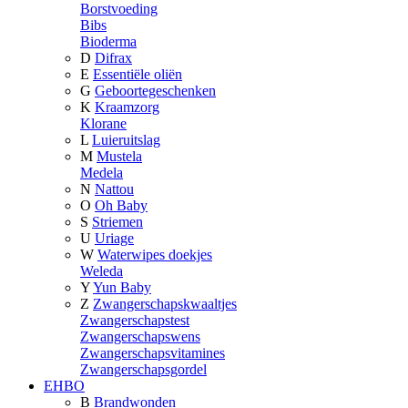
Borstvoeding
Bibs
Bioderma
D
Difrax
E
Essentiële oliën
G
Geboortegeschenken
K
Kraamzorg
Klorane
L
Luieruitslag
M
Mustela
Medela
N
Nattou
O
Oh Baby
S
Striemen
U
Uriage
W
Waterwipes doekjes
Weleda
Y
Yun Baby
Z
Zwangerschapskwaaltjes
Zwangerschapstest
Zwangerschapswens
Zwangerschapsvitamines
Zwangerschapsgordel
EHBO
B
Brandwonden