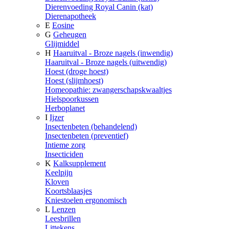
Dierenvoeding Royal Canin (kat)
Dierenapotheek
E
Eosine
G
Geheugen
Glijmiddel
H
Haaruitval - Broze nagels (inwendig)
Haaruitval - Broze nagels (uitwendig)
Hoest (droge hoest)
Hoest (slijmhoest)
Homeopathie: zwangerschapskwaaltjes
Hielspoorkussen
Herboplanet
I
Ijzer
Insectenbeten (behandelend)
Insectenbeten (preventief)
Intieme zorg
Insecticiden
K
Kalksupplement
Keelpijn
Kloven
Koortsblaasjes
Kniestoelen ergonomisch
L
Lenzen
Leesbrillen
Littekens