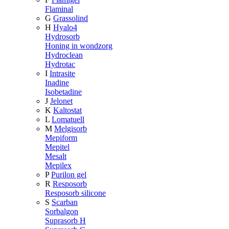
Flaminal
G
Grassolind
H
Hyalo4
Hydrosorb
Honing in wondzorg
Hydroclean
Hydrotac
I
Intrasite
Inadine
Isobetadine
J
Jelonet
K
Kaltostat
L
Lomatuell
M
Melgisorb
Mepiform
Mepitel
Mesalt
Mepilex
P
Purilon gel
R
Resposorb
Resposorb silicone
S
Scarban
Sorbalgon
Suprasorb H