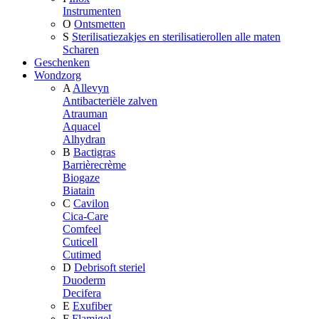
Instrumenten
O
Ontsmetten
S
Sterilisatiezakjes en sterilisatierollen alle maten
Scharen
Geschenken
Wondzorg
A
Allevyn
Antibacteriële zalven
Atrauman
Aquacel
Alhydran
B
Bactigras
Barrièrecrème
Biogaze
Biatain
C
Cavilon
Cica-Care
Comfeel
Cuticell
Cutimed
D
Debrisoft steriel
Duoderm
Decifera
E
Exufiber
F
Flamigel