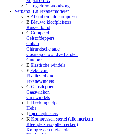
Suprasorb G
T
Tegaderm wondzorg
Verband- En Fixatiemiddelen
A
Absorberende kompressen
B
Blauwe kleefpleisters
Buisverband
C
Compeed
Celstofdeppers
Coban
Chirurgische tape
Cosmopor wondverbanden
Curapor
E
Elastische windels
F
Febelcare
Fixatieverband
Fixatiewindels
G
Gaasdeppers
Gaaswieken
Gipswindels
H
Hechtingstrips
Heka
I
Injectiepleisters
K
Kompressen steriel (alle merken)
Kleefpleisters (alle merken)
Kompressen niet-steriel