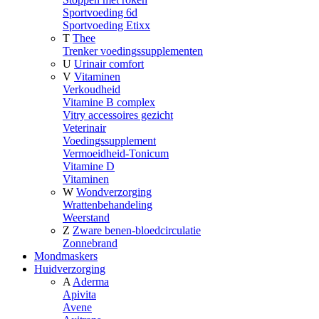
Sportvoeding 6d
Sportvoeding Etixx
T
Thee
Trenker voedingssupplementen
U
Urinair comfort
V
Vitaminen
Verkoudheid
Vitamine B complex
Vitry accessoires gezicht
Veterinair
Voedingssupplement
Vermoeidheid-Tonicum
Vitamine D
Vitaminen
W
Wondverzorging
Wrattenbehandeling
Weerstand
Z
Zware benen-bloedcirculatie
Zonnebrand
Mondmaskers
Huidverzorging
A
Aderma
Apivita
Avene