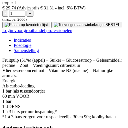
tropical
€ 29,74
(Adviesprijs € 31,31
- incl. 6% BTW)
(max. per 2000)
BESTEL
Login voor groothandel professionelen
Indicaties
Posologie
Samenstelling
Fruitpulp (51%) (appel) – Suiker – Glucosestroop – Geleermiddel:
pectine – Zout – Voedingszuur: citroenzuur –
Vlierbessenconcentraat – Vitamine B3 (niacine) – Natuurlijke
aroma's.
Energie
Als carbo-loading
1 bar (als tussendoortje)
60 min VOOR
1 bar
TIJDENS
1 à 3 bars per uur inspanning*
*1 à 3 bars zorgen voor respectievelijk 30 en 90g koolhydraten.
Anderen kochten ook