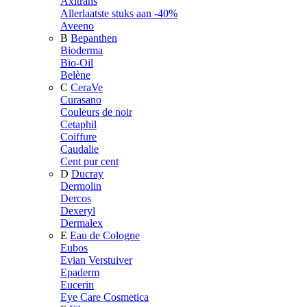
Axitrans
Allerlaatste stuks aan -40%
Aveeno
B
Bepanthen
Bioderma
Bio-Oil
Belène
C
CeraVe
Curasano
Couleurs de noir
Cetaphil
Coiffure
Caudalie
Cent pur cent
D
Ducray
Dermolin
Dercos
Dexeryl
Dermalex
E
Eau de Cologne
Eubos
Evian Verstuiver
Epaderm
Eucerin
Eye Care Cosmetica