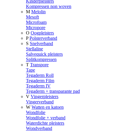
Kinderpleisters
Kompressen non woven
M
Melolin
Mesoft
Microfoam
Micropore
O
Oogpleisters
P
Polsterverband
S
Snelverband
Stellaline
Salvequick pleisters
Splitkompressen
T
Transpore
Tape
Tegaderm Roll
Tegaderm Film
Tegaderm IV
Tegaderm + transparante pad
V
Vingerpleisters
Vingerverband
W
Watten en katoen
Wondfolie
Wondfolie + verband
Waterdichte pleisters
Wondverband