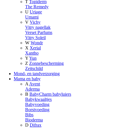
T
Topiderm
The Remedy
U
Uriage
Umami
V
Vichy
Vitry nagellak
Verset Parfums
Vitry Soleil
W
Wondr
X
Xerial
Xantho
Y
Yun
Z
Zonnebescherming
Zeitschild
Mond- en tandverzorging
Mama en baby
A
Avent
Aderma
B
BabyCharm babyluiers
Babykwaaltjes
Babyvoeding
Borstvoeding
Bibs
Bioderma
D
Difrax