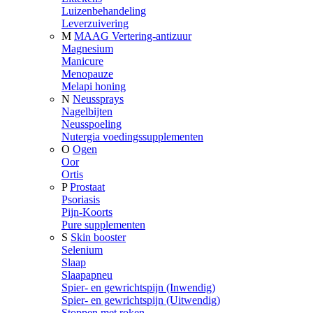
Luizenbehandeling
Leverzuivering
M
MAAG Vertering-antizuur
Magnesium
Manicure
Menopauze
Melapi honing
N
Neussprays
Nagelbijten
Neusspoeling
Nutergia voedingssupplementen
O
Ogen
Oor
Ortis
P
Prostaat
Psoriasis
Pijn-Koorts
Pure supplementen
S
Skin booster
Selenium
Slaap
Slaapapneu
Spier- en gewrichtspijn (Inwendig)
Spier- en gewrichtspijn (Uitwendig)
Stoppen met roken