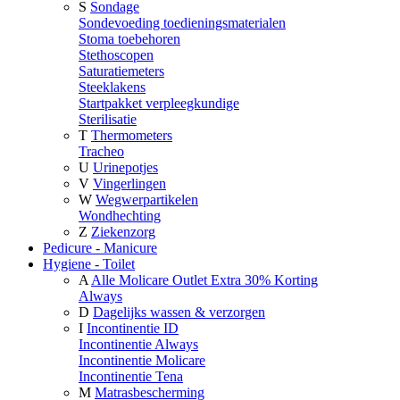
S
Sondage
Sondevoeding toedieningsmaterialen
Stoma toebehoren
Stethoscopen
Saturatiemeters
Steeklakens
Startpakket verpleegkundige
Sterilisatie
T
Thermometers
Tracheo
U
Urinepotjes
V
Vingerlingen
W
Wegwerpartikelen
Wondhechting
Z
Ziekenzorg
Pedicure - Manicure
Hygiene - Toilet
A
Alle Molicare Outlet Extra 30% Korting
Always
D
Dagelijks wassen & verzorgen
I
Incontinentie ID
Incontinentie Always
Incontinentie Molicare
Incontinentie Tena
M
Matrasbescherming