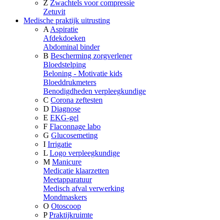
Z
Zwachtels voor compressie
Zetuvit
Medische praktijk uitrusting
A
Aspiratie
Afdekdoeken
Abdominal binder
B
Bescherming zorgverlener
Bloedstelping
Beloning - Motivatie kids
Bloeddrukmeters
Benodigdheden verpleegkundige
C
Corona zeftesten
D
Diagnose
E
EKG-gel
F
Flaconnage labo
G
Glucosemeting
I
Irrigatie
L
Logo verpleegkundige
M
Manicure
Medicatie klaarzetten
Meetapparatuur
Medisch afval verwerking
Mondmaskers
O
Otoscoop
P
Praktijkruimte