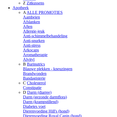
Z
Zitkussens
Apotheek
A
ALLE PROMOTIES
Aambeien
Afslanken
Aften
Allergie-jeuk
Anti-schimmelbehandeling
Anti-snurken
Anti-stress
Arkocaps
Aromatherapie
Alvityl
B
Barinutrics
Blauwe plekken - kneuzingen
Brandwonden
Bandagisterie
C
Cholesterol
Constipatie
D
Darm (diarree)
Darm (gezonde darmflora)
Darm (krampstillend)
Diabetes voet
Dierenvoeding Hill's (hond)
Dierenvoeding Royal Canin (hond)