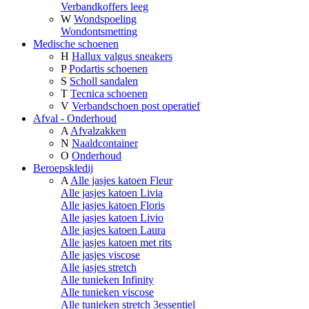
Verbandkoffers leeg
W
Wondspoeling
Wondontsmetting
Medische schoenen
H
Hallux valgus sneakers
P
Podartis schoenen
S
Scholl sandalen
T
Tecnica schoenen
V
Verbandschoen post operatief
Afval - Onderhoud
A
Afvalzakken
N
Naaldcontainer
O
Onderhoud
Beroepskledij
A
Alle jasjes katoen Fleur
Alle jasjes katoen Livia
Alle jasjes katoen Floris
Alle jasjes katoen Livio
Alle jasjes katoen Laura
Alle jasjes katoen met rits
Alle jasjes viscose
Alle jasjes stretch
Alle tunieken Infinity
Alle tunieken viscose
Alle tunieken stretch 3essentiel