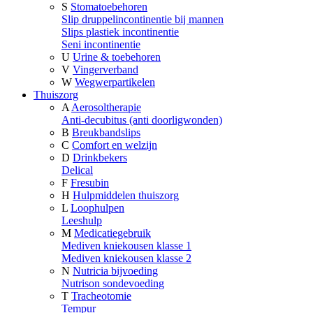
S
Stomatoebehoren
Slip druppelincontinentie bij mannen
Slips plastiek incontinentie
Seni incontinentie
U
Urine & toebehoren
V
Vingerverband
W
Wegwerpartikelen
Thuiszorg
A
Aerosoltherapie
Anti-decubitus (anti doorligwonden)
B
Breukbandslips
C
Comfort en welzijn
D
Drinkbekers
Delical
F
Fresubin
H
Hulpmiddelen thuiszorg
L
Loophulpen
Leeshulp
M
Medicatiegebruik
Mediven kniekousen klasse 1
Mediven kniekousen klasse 2
N
Nutricia bijvoeding
Nutrison sondevoeding
T
Tracheotomie
Tempur