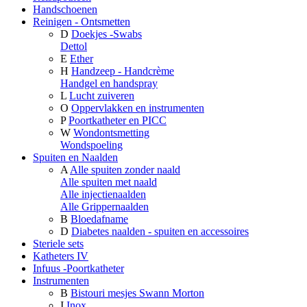
Handschoenen
Reinigen - Ontsmetten
D
Doekjes -Swabs
Dettol
E
Ether
H
Handzeep - Handcrème
Handgel en handspray
L
Lucht zuiveren
O
Oppervlakken en instrumenten
P
Poortkatheter en PICC
W
Wondontsmetting
Wondspoeling
Spuiten en Naalden
A
Alle spuiten zonder naald
Alle spuiten met naald
Alle injectienaalden
Alle Grippernaalden
B
Bloedafname
D
Diabetes naalden - spuiten en accessoires
Steriele sets
Katheters IV
Infuus -Poortkatheter
Instrumenten
B
Bistouri mesjes Swann Morton
I
Inox