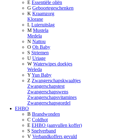
E
Essentiële oliën
G
Geboortegeschenken
K
Kraamzorg
Klorane
L
Luieruitslag
M
Mustela
Medela
N
Nattou
O
Oh Baby
S
Striemen
U
Uriage
W
Waterwipes doekjes
Weleda
Y
Yun Baby
Z
Zwangerschapskwaaltjes
Zwangerschapstest
Zwangerschapswens
Zwangerschapsvitamines
Zwangerschapsgordel
EHBO
B
Brandwonden
C
Coldhot
E
EHBO (aanvullen koffer)
S
Snelverband
V
Verbandkoffers gevuld