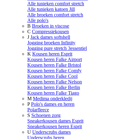
Alle tunieken comfort stretch
Alle tunieken katoen Jill
Alle broeken comfort stretch
Alle polo's
B
Broeken in viscose
C
Compressiekousen
J
Jack dames softshell
Jogging broeken Infinity
Jogging pure stretch 3essentiel
K
Kousen heren Esprit
Kousen heren Falke Airport
Kousen heren Falke Bristol
Kousen heren Falke Comfy
Kousen heren Falke Cool
Kousen heren Falke Nelson
Kousen heren Falke Berlin
Kousen heren Falke Tiago
M
Medima onderkledij
P
Polo's dames en heren
Polarfleece
S
Schoenen zorg
Sneakerkousen dames Esprit
Sneakerkousen heren Esprit
U
Underscrubs dames
Underscrubs heren