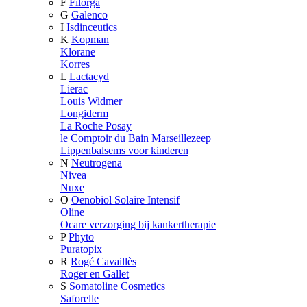
F
Filorga
G
Galenco
I
Isdinceutics
K
Kopman
Klorane
Korres
L
Lactacyd
Lierac
Louis Widmer
Longiderm
La Roche Posay
le Comptoir du Bain Marseillezeep
Lippenbalsems voor kinderen
N
Neutrogena
Nivea
Nuxe
O
Oenobiol Solaire Intensif
Oline
Ocare verzorging bij kankertherapie
P
Phyto
Puratopix
R
Rogé Cavaillès
Roger en Gallet
S
Somatoline Cosmetics
Saforelle