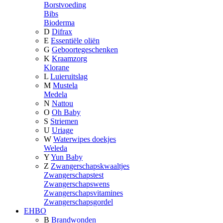
Borstvoeding
Bibs
Bioderma
D
Difrax
E
Essentiële oliën
G
Geboortegeschenken
K
Kraamzorg
Klorane
L
Luieruitslag
M
Mustela
Medela
N
Nattou
O
Oh Baby
S
Striemen
U
Uriage
W
Waterwipes doekjes
Weleda
Y
Yun Baby
Z
Zwangerschapskwaaltjes
Zwangerschapstest
Zwangerschapswens
Zwangerschapsvitamines
Zwangerschapsgordel
EHBO
B
Brandwonden