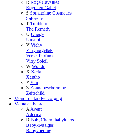
R
Rogé Cavaillès
Roger en Gallet
S
Somatoline Cosmetics
Saforelle
T
Topiderm
The Remedy
U
Uriage
Umami
V
Vichy
Vitry nagellak
Verset Parfums
Vitry Soleil
W
Wondr
X
Xerial
Xantho
Y
Yun
Z
Zonnebescherming
Zeitschild
Mond- en tandverzorging
Mama en baby
A
Avent
Aderma
B
BabyCharm babyluiers
Babykwaaltjes
Babyvoeding