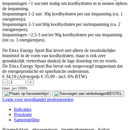
Inspanningen <1 uur:niet nodig om koolhydraten in te nemen tijdens
de inspanning.
Inspanningen 1-2 uur: 30g koolhydraten per uur inspanning (ca. 1
energiereep).
Inspanningen 2-3 uur:60g koolhydraten per uurinspanning (ca. 2
energierepen).
Inspanningen >2,5-3 uur:tot 90g koolhydraten per uur inspanning
(tot ca. 3 energierepen).
De Etixx Energy Sport Bar levert niet alleen de noodzakelijke
brandstof in de vorm van koolhydraten, maar is ook zeer
gemakkelijk verteerbaar dankzij de lage dosering vet en vezels.
De Etixx Energy Sport Bar bevat ook toegevoegd magnesium dat
de energieproductie en spierfunctie ondersteunt.
€ 34,19
(Adviesprijs € 35,99
- incl. 6% BTW)
(max. per 2000)
BESTEL
Login voor groothandel professionelen
Indicaties
Posologie
Samenstelling
Havervlokken - glucosesiroop - invertsuikerstroop - Suiker -