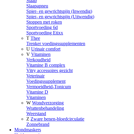
Slaap
Slaapapneu
Spier- en gewrichtspijn (Inwendig)
Spier- en gewrichtspijn (Uitwendig)
Stoppen met roken
Sportvoeding 6d
Sportvoeding Etixx
T
Thee
Trenker voedingssupplementen
U
Urinair comfort
V
Vitaminen
Verkoudheid
Vitamine B complex
Vitry accessoires gezicht
Veterinair
Voedingssupplement
Vermoeidheid-Tonicum
Vitamine D
Vitaminen
W
Wondverzorging
Wrattenbehandeling
Weerstand
Z
Zware benen-bloedcirculatie
Zonnebrand
Mondmaskers