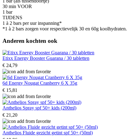
1 bar (als tussendoortje)
30 min VOOR
1 bar
TIJDENS
1 à 2 bars per uur inspanning*
*1 à 2 bars zorgen voor respectievelijk 30 en 60g koolhydraten.
Anderen kochten ook
Etixx Energy Booster Guarana / 30 tabletten
€ 24,79
6d Energy Nougat Cranberry 6 X 35g
€ 15,81
Anthelios Spray spf 50+ kids (200ml)
€ 21,20
Anthelios Fluide gezicht getint spf 50+ (50ml)