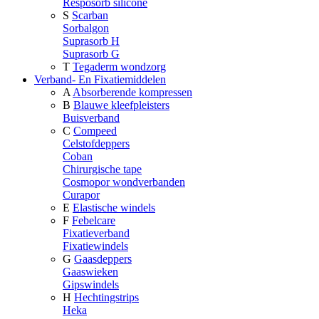
Resposorb silicone
S
Scarban
Sorbalgon
Suprasorb H
Suprasorb G
T
Tegaderm wondzorg
Verband- En Fixatiemiddelen
A
Absorberende kompressen
B
Blauwe kleefpleisters
Buisverband
C
Compeed
Celstofdeppers
Coban
Chirurgische tape
Cosmopor wondverbanden
Curapor
E
Elastische windels
F
Febelcare
Fixatieverband
Fixatiewindels
G
Gaasdeppers
Gaaswieken
Gipswindels
H
Hechtingstrips
Heka