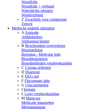
Wondfolie
Wondfolie + verband
Waterdichte pleisters
Wondverband
Z
Zwachtels voor compressie
Zetuvit
Medische praktijk uitrusting
A
Aspiratie
Afdekdoeken
Abdominal binder
B
Bescherming zorgverlener
Bloedstelping
Beloning - Motivatie kids
Bloeddrukmeters
Benodigdheden verpleegkundige
C
Corona zeftesten
D
Diagnose
E
EKG-gel
F
Flaconnage labo
G
Glucosemeting
I
Irrigatie
L
Logo verpleegkundige
M
Manicure
Medicatie klaarzetten
Meetapparatuur