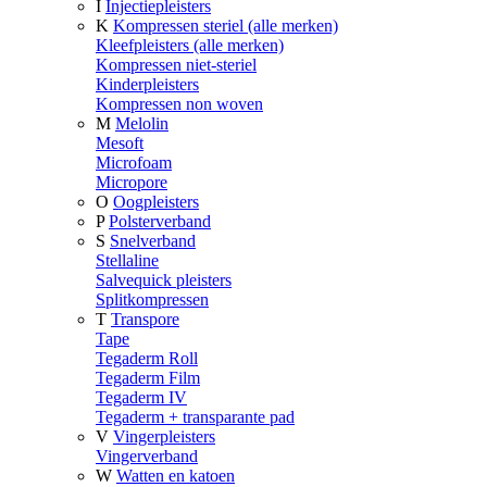
I
Injectiepleisters
K
Kompressen steriel (alle merken)
Kleefpleisters (alle merken)
Kompressen niet-steriel
Kinderpleisters
Kompressen non woven
M
Melolin
Mesoft
Microfoam
Micropore
O
Oogpleisters
P
Polsterverband
S
Snelverband
Stellaline
Salvequick pleisters
Splitkompressen
T
Transpore
Tape
Tegaderm Roll
Tegaderm Film
Tegaderm IV
Tegaderm + transparante pad
V
Vingerpleisters
Vingerverband
W
Watten en katoen