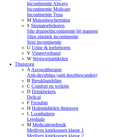
Incontinentie Always
Incontinentie Molicare
Incontinentie Tena
M
Matrasbescherming
S
Stomatoebehoren
Slip druppelincontinentie bij mannen
Slips plastiek incontinentie
Seni incontinentie
U
Urine & toebehoren
V
Vingerverband
W
Wegwerpartikelen
Thuiszorg
A
Aerosoltherapie
Anti-decubitus (anti doorligwonden)
B
Breukbandslips
C
Comfort en welzijn
D
Drinkbekers
Delical
F
Fresubin
H
Hulpmiddelen thuiszorg
L
Loophulpen
Leeshulp
M
Medicatiegebruik
Mediven kniekousen klasse 1
Mediven kniekousen klasse 2