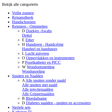
Bekijk alle categorieën
Veilig zonnen
Reisapotheek
Handschoenen
Reinigen - Ontsmetten
D
Doekjes -Swabs
Dettol
E
Ether
H
Handzeep - Handcrème
Handgel en handspray
L
Lucht zuiveren
O
Oppervlakken en instrumenten
P
Poortkatheter en PICC
W
Wondontsmetting
Wondspoeling
Spuiten en Naalden
A
Alle spuiten zonder naald
Alle spuiten met naald
Alle injectienaalden
Alle Grippernaalden
B
Bloedafname
D
Diabetes naalden - spuiten en accessoires
Steriele sets
Katheters IV