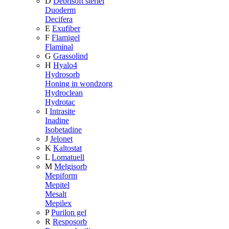
D
Debrisoft steriel
Duoderm
Decifera
E
Exufiber
F
Flamigel
Flaminal
G
Grassolind
H
Hyalo4
Hydrosorb
Honing in wondzorg
Hydroclean
Hydrotac
I
Intrasite
Inadine
Isobetadine
J
Jelonet
K
Kaltostat
L
Lomatuell
M
Melgisorb
Mepiform
Mepitel
Mesalt
Mepilex
P
Purilon gel
R
Resposorb