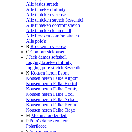
Alle jasjes stretch
Alle tunieken Infinity
Alle tunieken viscose
Alle tunieken stretch 3essentiel
Alle tunieken comfort stretch
Alle tunieken katoen Jill
Alle broeken comfort stretch
Alle polo's
B
Broeken in viscose
C
Compressiekousen
J
Jack dames softshell
Jogging broeken Infinity
Jogging pure stretch 3essentiel
K
Kousen heren Esprit
Kousen heren Falke Airport
Kousen heren Falke Bristol
Kousen heren Falke Comfy
Kousen heren Falke Cool
Kousen heren Falke Nelson
Kousen heren Falke Berlin
Kousen heren Falke Tiago
M
Medima onderkledij
P
Polo's dames en heren
Polarfleece
S
Schoenen zorg