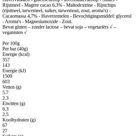
Rijstmeel - Magere cacao 6,3% - Maltodextrine - Rijstchips
(rijstmeel, tarwemeel, suiker, tarwemout, zout, aroma's) -
Cacaomassa 4,7% - Haverzemelen - Bevochtigingsmiddel: glycerol
- Aroma's - Magnesiumoxide - Zout.
Bevat gluten – zonder lactose – bevat soja – vegetariërs √ –
veganisten √
Per 100g
Per bar (40g)
Energie (kcal)
357
143
Energie (kJ)
1509
603
Vetten (g)
5.7
2.3
Eiwitten (g)
6.3
2.5
Koolhydraten (g)
67
27