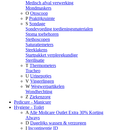
Medisch afval verwerking
Mondmaskers
O
Otoscoop
P
Praktijkruimte
S
Sondage
Sondevoeding toedieningsmaterialen
Stoma toebehoren
Stethoscopen
Saturatiemeters
Steeklakens
Startpakket verpleegkundige
Sterilisatie
T
Thermometers
Tracheo
U
Urinepotjes
V
Vingerlingen
W
Wegwerpartikelen
Wondhechting
Z
Ziekenzorg
Pedicure - Manicure
Hygiene - Toilet
A
Alle Molicare Outlet Extra 30% Korting
Always
D
Dagelijks wassen & verzorgen
I
Incontinentie ID