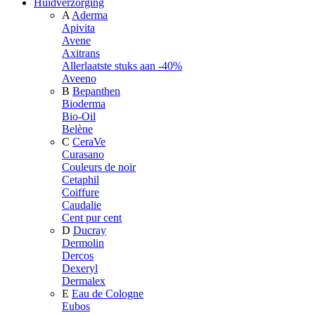
Huidverzorging
A
Aderma
Apivita
Avene
Axitrans
Allerlaatste stuks aan -40%
Aveeno
B
Bepanthen
Bioderma
Bio-Oil
Belène
C
CeraVe
Curasano
Couleurs de noir
Cetaphil
Coiffure
Caudalie
Cent pur cent
D
Ducray
Dermolin
Dercos
Dexeryl
Dermalex
E
Eau de Cologne
Eubos