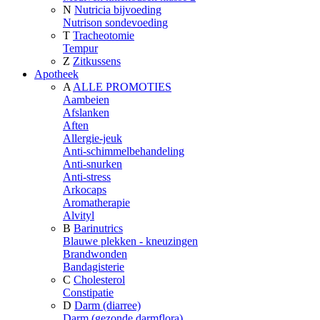
N
Nutricia bijvoeding
Nutrison sondevoeding
T
Tracheotomie
Tempur
Z
Zitkussens
Apotheek
A
ALLE PROMOTIES
Aambeien
Afslanken
Aften
Allergie-jeuk
Anti-schimmelbehandeling
Anti-snurken
Anti-stress
Arkocaps
Aromatherapie
Alvityl
B
Barinutrics
Blauwe plekken - kneuzingen
Brandwonden
Bandagisterie
C
Cholesterol
Constipatie
D
Darm (diarree)
Darm (gezonde darmflora)