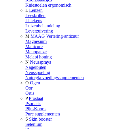
Kniestoelen ergonomisch
L
Lenzen
Leesbrillen
Littekens
Luizenbehandeling
Leverzuivering
M
MAAG Vertering-antizuur
Magnesium
Manicure
Menopauze
Melapi honing
N
Neussprays
Nagelbijten
Neusspoeling
Nutergia voedingssupplementen
O
Ogen
Oor
Ortis
P
Prostaat
Psoriasis
Pijn-Koorts
Pure supplementen
S
Skin booster
Selenium