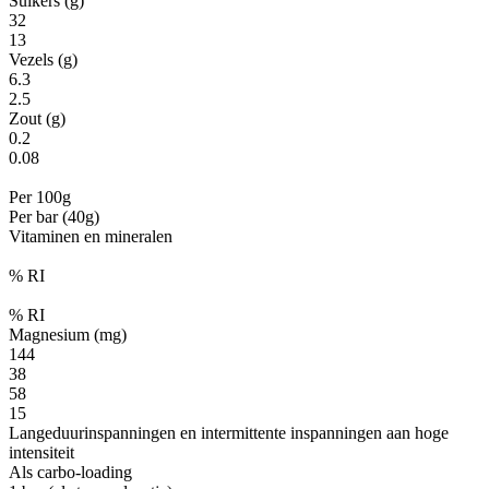
Suikers (g)
32
13
Vezels (g)
6.3
2.5
Zout (g)
0.2
0.08
Per 100g
Per bar (40g)
Vitaminen en mineralen
% RI
% RI
Magnesium (mg)
144
38
58
15
Langeduurinspanningen en intermittente inspanningen aan hoge
intensiteit
Als carbo-loading