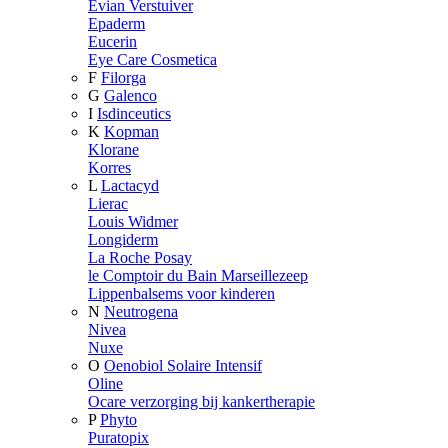
Evian Verstuiver
Epaderm
Eucerin
Eye Care Cosmetica
F
Filorga
G
Galenco
I
Isdinceutics
K
Kopman
Klorane
Korres
L
Lactacyd
Lierac
Louis Widmer
Longiderm
La Roche Posay
le Comptoir du Bain Marseillezeep
Lippenbalsems voor kinderen
N
Neutrogena
Nivea
Nuxe
O
Oenobiol Solaire Intensif
Oline
Ocare verzorging bij kankertherapie
P
Phyto
Puratopix