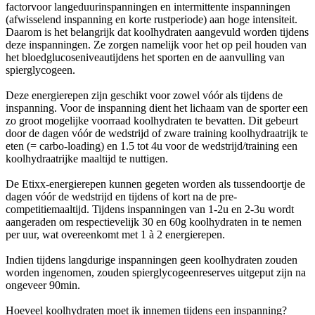
factorvoor langeduurinspanningen en intermittente inspanningen
(afwisselend inspanning en korte rustperiode) aan hoge intensiteit.
Daarom is het belangrijk dat koolhydraten aangevuld worden tijdens
deze inspanningen. Ze zorgen namelijk voor het op peil houden van
het bloedglucoseniveautijdens het sporten en de aanvulling van
spierglycogeen.
Deze energierepen zijn geschikt voor zowel vóór als tijdens de
inspanning. Voor de inspanning dient het lichaam van de sporter een
zo groot mogelijke voorraad koolhydraten te bevatten. Dit gebeurt
door de dagen vóór de wedstrijd of zware training koolhydraatrijk te
eten (= carbo-loading) en 1.5 tot 4u voor de wedstrijd/training een
koolhydraatrijke maaltijd te nuttigen.
De Etixx-energierepen kunnen gegeten worden als tussendoortje de
dagen vóór de wedstrijd en tijdens of kort na de pre-
competitiemaaltijd. Tijdens inspanningen van 1-2u en 2-3u wordt
aangeraden om respectievelijk 30 en 60g koolhydraten in te nemen
per uur, wat overeenkomt met 1 à 2 energierepen.
Indien tijdens langdurige inspanningen geen koolhydraten zouden
worden ingenomen, zouden spierglycogeenreserves uitgeput zijn na
ongeveer 90min.
Hoeveel koolhydraten moet ik innemen tijdens een inspanning?