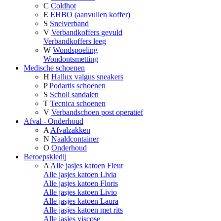
C
Coldhot
E
EHBO (aanvullen koffer)
S
Snelverband
V
Verbandkoffers gevuld
Verbandkoffers leeg
W
Wondspoeling
Wondontsmetting
Medische schoenen
H
Hallux valgus sneakers
P
Podartis schoenen
S
Scholl sandalen
T
Tecnica schoenen
V
Verbandschoen post operatief
Afval - Onderhoud
A
Afvalzakken
N
Naaldcontainer
O
Onderhoud
Beroepskledij
A
Alle jasjes katoen Fleur
Alle jasjes katoen Livia
Alle jasjes katoen Floris
Alle jasjes katoen Livio
Alle jasjes katoen Laura
Alle jasjes katoen met rits
Alle jasjes viscose