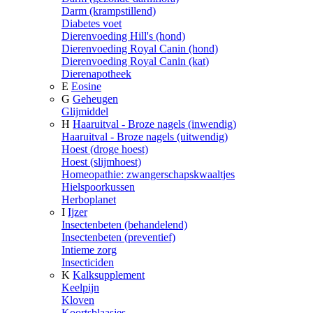
Darm (krampstillend)
Diabetes voet
Dierenvoeding Hill's (hond)
Dierenvoeding Royal Canin (hond)
Dierenvoeding Royal Canin (kat)
Dierenapotheek
E
Eosine
G
Geheugen
Glijmiddel
H
Haaruitval - Broze nagels (inwendig)
Haaruitval - Broze nagels (uitwendig)
Hoest (droge hoest)
Hoest (slijmhoest)
Homeopathie: zwangerschapskwaaltjes
Hielspoorkussen
Herboplanet
I
Ijzer
Insectenbeten (behandelend)
Insectenbeten (preventief)
Intieme zorg
Insecticiden
K
Kalksupplement
Keelpijn
Kloven
Koortsblaasjes