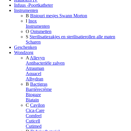
Infuus -Poortkatheter
Instrumenten
B
Bistouri mesjes Swann Morton
I
Inox
Instrumenten
O
Ontsmetten
S
Sterilisatiezakjes en sterilisatierollen alle maten
Scharen
Geschenken
Wondzorg
A
Allevyn
Antibacteriële zalven
Atrauman
Aquacel
Alhydran
B
Bactigras
Barrièrecrème
Biogaze
Biatain
C
Cavilon
Cica-Care
Comfeel
Cuticell
Cutimed