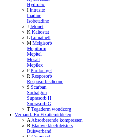
Hydrotac
I
Intrasite
Inadine
Isobetadine
J
Jelonet
K
Kaltostat
L
Lomatuell
M
Melgisorb
Mepiform
Mepitel
Mesalt
Mepilex
P
Purilon gel
R
Resposorb
Resposorb silicone
S
Scarban
Sorbalgon
Suprasorb H
Suprasorb G
T
Tegaderm wondzorg
Verband- En Fixatiemiddelen
A
Absorberende kompressen
B
Blauwe kleefpleisters
Buisverband
C
Compeed