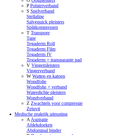
O
Oogpleisters
P
Polsterverband
S
Snelverband
Stellaline
Salvequick pleisters
Splitkompressen
T
Transpore
Tape
Tegaderm Roll
Tegaderm Film
Tegaderm IV
Tegaderm + transparante pad
V
Vingerpleisters
Vingerverband
W
Watten en katoen
Wondfolie
Wondfolie + verband
Waterdichte pleisters
Wondverband
Z
Zwachtels voor compressie
Zetuvit
Medische praktijk uitrusting
A
Aspiratie
Afdekdoeken
Abdominal binder