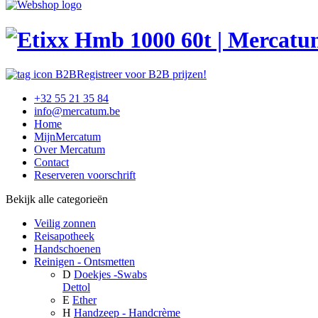
Registreer voor B2B prijzen!
+32 55 21 35 84
info@mercatum.be
Home
MijnMercatum
Over Mercatum
Contact
Reserveren voorschrift
Bekijk alle categorieën
Veilig zonnen
Reisapotheek
Handschoenen
Reinigen - Ontsmetten
D
Doekjes -Swabs
Dettol
E
Ether
H
Handzeep - Handcrème