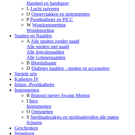
Handgel en handspray
L
Lucht zuiveren
O
Oppervlakken en instrumenten
P
Poortkatheter en PICC
W
Wondontsmetting
Wondspoeling
Spuiten en Naalden
A
Alle spuiten zonder naald
Alle spuiten met naald
Alle injectienaalden
Alle Grippernaalden
B
Bloedafname
D
Diabetes naalden - spuiten en accessoires
Steriele sets
Katheters IV
Infuus -Poortkatheter
Instrumenten
B
Bistouri mesjes Swann Morton
I
Inox
Instrumenten
O
Ontsmetten
S
Sterilisatiezakjes en sterilisatierollen alle maten
Scharen
Geschenken
Wondzorg