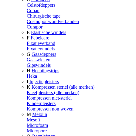
Celstofdeppers
Coban
Chirurgische tape
Cosmopor wondverbanden
Curapor
E
Elastische windels
F
Febelcare
Fixatieverband
Fixatiewindels
G
Gaasdeppers
Gaaswieken
Gipswindels
H
Hechtingstrips
Heka
I
Injectiepleisters
K
Kompressen steriel (alle merken)
Kleefpleisters (alle merken)
Kompressen niet-steriel
Kinderpleisters
Kompressen non woven
M
Melolin
Mesoft
Microfoam
Micropore