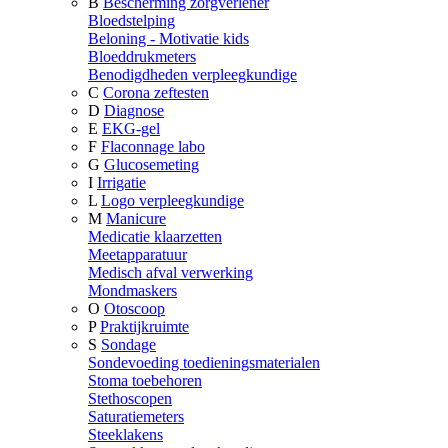
B
Bescherming zorgverlener
Bloedstelping
Beloning - Motivatie kids
Bloeddrukmeters
Benodigdheden verpleegkundige
C
Corona zeftesten
D
Diagnose
E
EKG-gel
F
Flaconnage labo
G
Glucosemeting
I
Irrigatie
L
Logo verpleegkundige
M
Manicure
Medicatie klaarzetten
Meetapparatuur
Medisch afval verwerking
Mondmaskers
O
Otoscoop
P
Praktijkruimte
S
Sondage
Sondevoeding toedieningsmaterialen
Stoma toebehoren
Stethoscopen
Saturatiemeters
Steeklakens