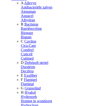
A
Allevyn
Antibacteriële zalven
Atrauman
Aquacel
Alhydran
B
Bactigras
Barrièrecrème
Biogaze
Biatain
C
Cavilon
Cica-Care
Comfeel
Cuticell
Cutimed
D
Debrisoft steriel
Duoderm
Decifera
E
Exufiber
F
Flamigel
Flaminal
G
Grassolind
H
Hyalo4
Hydrosorb
Honing in wondzorg
Hydroclean