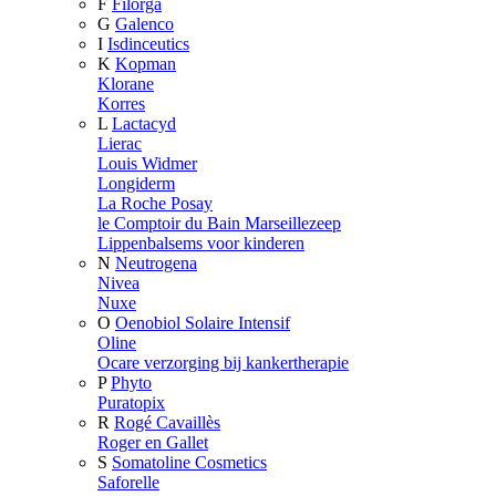
F
Filorga
G
Galenco
I
Isdinceutics
K
Kopman
Klorane
Korres
L
Lactacyd
Lierac
Louis Widmer
Longiderm
La Roche Posay
le Comptoir du Bain Marseillezeep
Lippenbalsems voor kinderen
N
Neutrogena
Nivea
Nuxe
O
Oenobiol Solaire Intensif
Oline
Ocare verzorging bij kankertherapie
P
Phyto
Puratopix
R
Rogé Cavaillès
Roger en Gallet
S
Somatoline Cosmetics
Saforelle