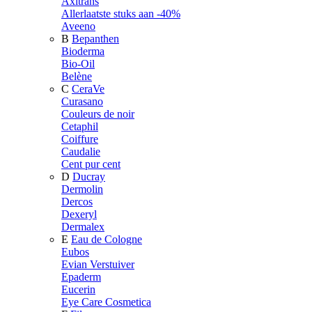
Axitrans
Allerlaatste stuks aan -40%
Aveeno
B
Bepanthen
Bioderma
Bio-Oil
Belène
C
CeraVe
Curasano
Couleurs de noir
Cetaphil
Coiffure
Caudalie
Cent pur cent
D
Ducray
Dermolin
Dercos
Dexeryl
Dermalex
E
Eau de Cologne
Eubos
Evian Verstuiver
Epaderm
Eucerin
Eye Care Cosmetica