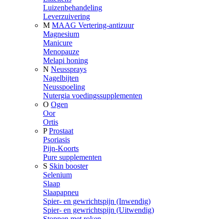
Luizenbehandeling
Leverzuivering
M
MAAG Vertering-antizuur
Magnesium
Manicure
Menopauze
Melapi honing
N
Neussprays
Nagelbijten
Neusspoeling
Nutergia voedingssupplementen
O
Ogen
Oor
Ortis
P
Prostaat
Psoriasis
Pijn-Koorts
Pure supplementen
S
Skin booster
Selenium
Slaap
Slaapapneu
Spier- en gewrichtspijn (Inwendig)
Spier- en gewrichtspijn (Uitwendig)
Stoppen met roken