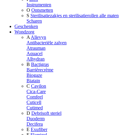
Instrumenten
O
Ontsmetten
S
Sterilisatiezakjes en sterilisatierollen alle maten
Scharen
Geschenken
Wondzorg
A
Allevyn
Antibacteriële zalven
Atrauman
Aquacel
Alhydran
B
Bactigras
Barrièrecrème
Biogaze
Biatain
C
Cavilon
Cica-Care
Comfeel
Cuticell
Cutimed
D
Debrisoft steriel
Duoderm
Decifera
E
Exufiber
F
Flamigel