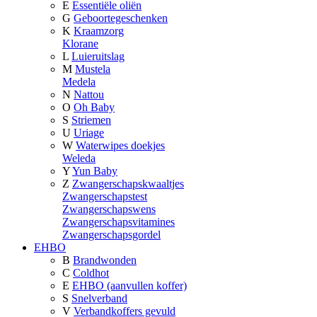
E
Essentiële oliën
G
Geboortegeschenken
K
Kraamzorg
Klorane
L
Luieruitslag
M
Mustela
Medela
N
Nattou
O
Oh Baby
S
Striemen
U
Uriage
W
Waterwipes doekjes
Weleda
Y
Yun Baby
Z
Zwangerschapskwaaltjes
Zwangerschapstest
Zwangerschapswens
Zwangerschapsvitamines
Zwangerschapsgordel
EHBO
B
Brandwonden
C
Coldhot
E
EHBO (aanvullen koffer)
S
Snelverband
V
Verbandkoffers gevuld