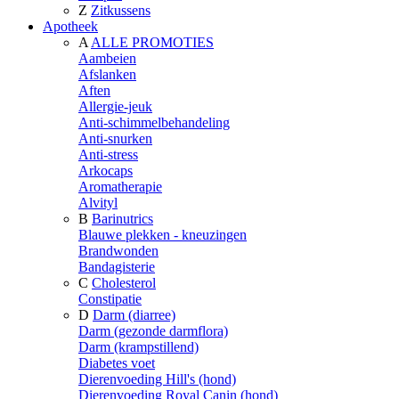
Z
Zitkussens
Apotheek
A
ALLE PROMOTIES
Aambeien
Afslanken
Aften
Allergie-jeuk
Anti-schimmelbehandeling
Anti-snurken
Anti-stress
Arkocaps
Aromatherapie
Alvityl
B
Barinutrics
Blauwe plekken - kneuzingen
Brandwonden
Bandagisterie
C
Cholesterol
Constipatie
D
Darm (diarree)
Darm (gezonde darmflora)
Darm (krampstillend)
Diabetes voet
Dierenvoeding Hill's (hond)
Dierenvoeding Royal Canin (hond)