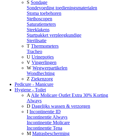
S
Sondage
Sondevoeding toedieningsmaterialen
Stoma toebehoren
Stethoscopen
Saturatiemeters
Steeklakens
Startpakket verpleegkundige
Sterilisatie
T
Thermometers
Tracheo
U
Urinepotjes
V
Vingerlingen
W
Wegwerpartikelen
Wondhechting
Z
Ziekenzorg
Pedicure - Manicure
Hygiene - Toilet
A
Alle Molicare Outlet Extra 30% Korting
Always
D
Dagelijks wassen & verzorgen
I
Incontinentie ID
Incontinentie Always
Incontinentie Molicare
Incontinentie Tena
M
Matrasbescherming