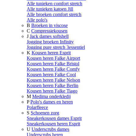
Alle tunieken comfort stretch
Alle tunieken katoen Jill
Alle broeken comfort stretch
Alle polo's
B
Broeken in viscose
C
Compressiekousen
J
Jack dames softshell
Jogging broeken Infinity
Jogging pure stretch 3essentiel
K
Kousen heren Esprit
Kousen heren Falke Airport
Kousen heren Falke Bristol
Kousen heren Falke Comfy
Kousen heren Falke Cool
Kousen heren Falke Nelson
Kousen heren Falke Berlin
Kousen heren Falke Tiago
M
Medima onderkledij
P
Polo's dames en heren
Polarfleece
S
Schoenen zorg
Sneakerkousen dames Esprit
Sneakerkousen heren Esprit
U
Underscrubs dames
Underscrubs heren