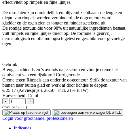
effectiviteit op rimpels en fijne lijntjes.
De resultaten zijn onmiddellijk en blijvend zichtbaar : de lengte en
diepte van rimpels worden verminderd, de oogcontour wordt
gladder en de ogen zien er jonger en minder getekend uit.
De romige textuur, die voor 98% uit natuurlijke ingrediënten bestaat,
vult rimpels en fijne lijntjes direct op. De formule is geurvrij,
dermatologisch en oftalmologisch getest en geschikt voor gevoelige
ogen.
Gebruik
Breng 's ochtends en 's avonds na je serum en vóór je crème het
equivalent van een rijstkorrel Corrigerende
Crème tegen Rimpels aan onder de oogcontour. Strijk de textuur van
binnen naar buiten glad en werk af door lichtjes te deppen.
€ 25,17
(Adviesprijs € 26,50
- incl. 21% BTW)
Hoeveelheid:
15 ml
(max. per 2000)
BESTEL
Login voor groothandel professionelen
Indicaties