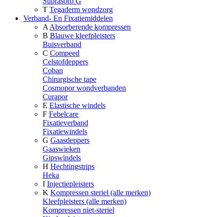
Suprasorb G
T
Tegaderm wondzorg
Verband- En Fixatiemiddelen
A
Absorberende kompressen
B
Blauwe kleefpleisters
Buisverband
C
Compeed
Celstofdeppers
Coban
Chirurgische tape
Cosmopor wondverbanden
Curapor
E
Elastische windels
F
Febelcare
Fixatieverband
Fixatiewindels
G
Gaasdeppers
Gaaswieken
Gipswindels
H
Hechtingstrips
Heka
I
Injectiepleisters
K
Kompressen steriel (alle merken)
Kleefpleisters (alle merken)
Kompressen niet-steriel