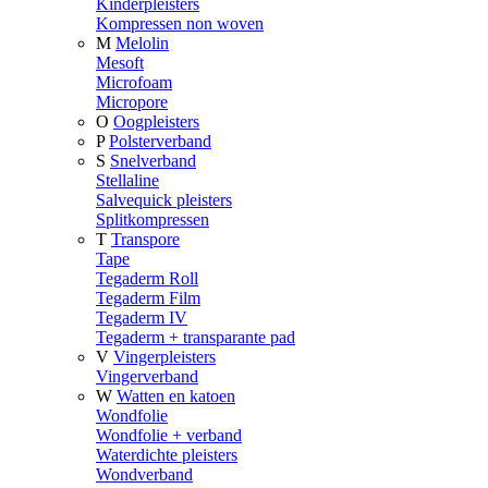
Kinderpleisters
Kompressen non woven
M
Melolin
Mesoft
Microfoam
Micropore
O
Oogpleisters
P
Polsterverband
S
Snelverband
Stellaline
Salvequick pleisters
Splitkompressen
T
Transpore
Tape
Tegaderm Roll
Tegaderm Film
Tegaderm IV
Tegaderm + transparante pad
V
Vingerpleisters
Vingerverband
W
Watten en katoen
Wondfolie
Wondfolie + verband
Waterdichte pleisters
Wondverband