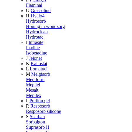
Flaminal
G
Grassolind
H
Hyalo4
Hydrosorb
Honing in wondzorg
Hydroclean
Hydrotac
I
Intrasite
Inadine
Isobetadine
J
Jelonet
K
Kaltostat
L
Lomatuell
M
Melgisorb
Mepiform
Mepitel
Mesalt
Mepilex
P
Purilon gel
R
Resposorb
Resposorb silicone
S
Scarban
Sorbalgon
Suprasorb H