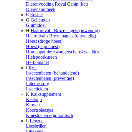
Dierenvoeding Royal Canin (kat)
Dierenapotheek
E
Eosine
G
Geheugen
Glijmiddel
H
Haaruitval - Broze nagels (inwendig)
Haaruitval - Broze nagels (uitwendig)
Hoest (droge hoest)
Hoest (slijmhoest)
Homeopathie: zwangerschapskwaaltjes
Hielspoorkussen
Herboplanet
I
Ijzer
Insectenbeten (behandelend)
Insectenbeten (preventief)
Intieme zorg
Insecticiden
K
Kalksupplement
Keelpijn
Kloven
Koortsblaasjes
Kniestoelen ergonomisch
L
Lenzen
Leesbrillen
Littekens