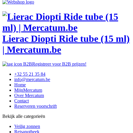
Lierac Diopti Ride tube (15 ml)
| Mercatum.be
Registreer voor B2B prijzen!
+32 55 21 35 84
info@mercatum.be
Home
MijnMercatum
Over Mercatum
Contact
Reserveren voorschrift
Bekijk alle categorieën
Veilig zonnen
Reisapotheek