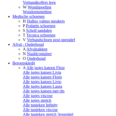
Verbandkoffers leeg
W
Wondspoeling
Wondontsmetting
Medische schoenen
H
Hallux valgus sneakers
P
Podartis schoenen
S
Scholl sandalen
T
Tecnica schoenen
V
Verbandschoen post operatief
Afval - Onderhoud
A
Afvalzakken
N
Naaldcontainer
O
Onderhoud
Beroepskledij
A
Alle jasjes katoen Fleur
Alle jasjes katoen Livia
Alle jasjes katoen Floris
Alle jasjes katoen Livio
Alle jasjes katoen Laura
Alle jasjes katoen met rits
Alle jasjes viscose
Alle jasjes stretch
Alle tunieken Infinity
Alle tunieken viscose
Alle tunieken stretch 3essentiel