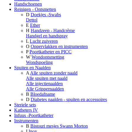
Handschoenen
Reinigen - Ontsmetten
D
Doekjes -Swabs
Dettol
E
Ether
H
Handzeep - Handcrème
Handgel en handspray
L
Lucht zuiveren
O
Oppervlakken en instrumenten
P
Poortkatheter en PICC
W
Wondontsmetting
Wondspoeling
Spuiten en Naalden
A
Alle spuiten zonder naald
Alle spuiten met naald
Alle injectienaalden
Alle Grippernaalden
B
Bloedafname
D
Diabetes naalden - spuiten en accessoires
Steriele sets
Katheters IV
Infuus -Poortkatheter
Instrumenten
B
Bistouri mesjes Swann Morton
I
Inox