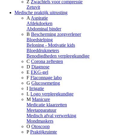
Z
Zwachtels voor compressie
Zetuvit
Medische praktijk uitrusting
A
Aspiratie
Afdekdoeken
Abdominal binder
B
Bescherming zorgverlener
Bloedstelping
Beloning - Motivatie kids
Bloeddrukmeters
Benodigdheden verpleegkundige
C
Corona zeftesten
D
Diagnose
E
EKG-gel
F
Flaconnage labo
G
Glucosemeting
I
Irrigatie
L
Logo verpleegkundige
M
Manicure
Medicatie klaarzetten
Meetapparatuur
Medisch afval verwerking
Mondmaskers
O
Otoscoop
P
Praktijkruimte