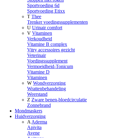
Sportvoeding 6d
Sportvoeding Etixx
T
Thee
Trenker voedingssupplementen
U
Urinair comfort
V
Vitaminen
Verkoudheid
Vitamine B complex
Vitry accessoires gezicht
Veterinair
Voedingssupplement
Vermoeidheid-Tonicum
Vitamine D
Vitaminen
W
Wondverzorging
Wrattenbehandeling
Weerstand
Z
Zware benen-bloedcirculatie
Zonnebrand
Mondmaskers
Huidverzorging
A
Aderma
Apivita
Avene