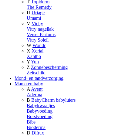
T
Topiderm
The Remedy
U
Uriage
Umami
V
Vichy
Vitry nagellak
Verset Parfums
Vitry Soleil
W
Wondr
X
Xerial
Xantho
Y
Yun
Z
Zonnebescherming
Zeitschild
Mond- en tandverzorging
Mama en baby
A
Avent
Aderma
B
BabyCharm babyluiers
Babykwaaltjes
Babyvoeding
Borstvoeding
Bibs
Bioderma
D
Difrax