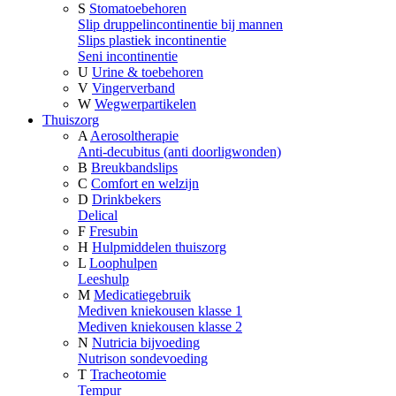
S
Stomatoebehoren
Slip druppelincontinentie bij mannen
Slips plastiek incontinentie
Seni incontinentie
U
Urine & toebehoren
V
Vingerverband
W
Wegwerpartikelen
Thuiszorg
A
Aerosoltherapie
Anti-decubitus (anti doorligwonden)
B
Breukbandslips
C
Comfort en welzijn
D
Drinkbekers
Delical
F
Fresubin
H
Hulpmiddelen thuiszorg
L
Loophulpen
Leeshulp
M
Medicatiegebruik
Mediven kniekousen klasse 1
Mediven kniekousen klasse 2
N
Nutricia bijvoeding
Nutrison sondevoeding
T
Tracheotomie
Tempur