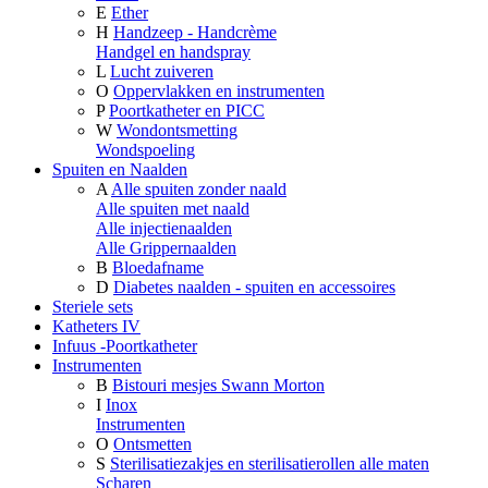
E
Ether
H
Handzeep - Handcrème
Handgel en handspray
L
Lucht zuiveren
O
Oppervlakken en instrumenten
P
Poortkatheter en PICC
W
Wondontsmetting
Wondspoeling
Spuiten en Naalden
A
Alle spuiten zonder naald
Alle spuiten met naald
Alle injectienaalden
Alle Grippernaalden
B
Bloedafname
D
Diabetes naalden - spuiten en accessoires
Steriele sets
Katheters IV
Infuus -Poortkatheter
Instrumenten
B
Bistouri mesjes Swann Morton
I
Inox
Instrumenten
O
Ontsmetten
S
Sterilisatiezakjes en sterilisatierollen alle maten
Scharen