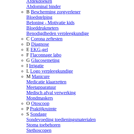
Afdekdoeken
Abdominal binder
B
Bescherming zorgverlener
Bloedstelping
Beloning - Motivatie kids
Bloeddrukmeters
Benodigdheden verpleegkundige
C
Corona zeftesten
D
Diagnose
E
EKG-gel
F
Flaconnage labo
G
Glucosemeting
I
Irrigatie
L
Logo verpleegkundige
M
Manicure
Medicatie klaarzetten
Meetapparatuur
Medisch afval verwerking
Mondmaskers
O
Otoscoop
P
Praktijkruimte
S
Sondage
Sondevoeding toedieningsmaterialen
Stoma toebehoren
Stethoscopen