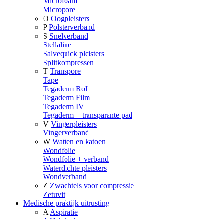
Microfoam
Micropore
O
Oogpleisters
P
Polsterverband
S
Snelverband
Stellaline
Salvequick pleisters
Splitkompressen
T
Transpore
Tape
Tegaderm Roll
Tegaderm Film
Tegaderm IV
Tegaderm + transparante pad
V
Vingerpleisters
Vingerverband
W
Watten en katoen
Wondfolie
Wondfolie + verband
Waterdichte pleisters
Wondverband
Z
Zwachtels voor compressie
Zetuvit
Medische praktijk uitrusting
A
Aspiratie