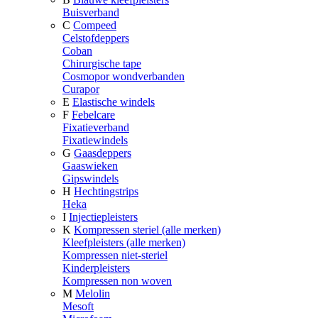
Buisverband
C
Compeed
Celstofdeppers
Coban
Chirurgische tape
Cosmopor wondverbanden
Curapor
E
Elastische windels
F
Febelcare
Fixatieverband
Fixatiewindels
G
Gaasdeppers
Gaaswieken
Gipswindels
H
Hechtingstrips
Heka
I
Injectiepleisters
K
Kompressen steriel (alle merken)
Kleefpleisters (alle merken)
Kompressen niet-steriel
Kinderpleisters
Kompressen non woven
M
Melolin
Mesoft