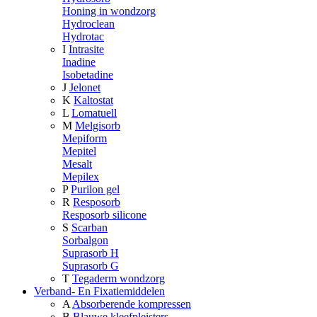
Honing in wondzorg
Hydroclean
Hydrotac
I
Intrasite
Inadine
Isobetadine
J
Jelonet
K
Kaltostat
L
Lomatuell
M
Melgisorb
Mepiform
Mepitel
Mesalt
Mepilex
P
Purilon gel
R
Resposorb
Resposorb silicone
S
Scarban
Sorbalgon
Suprasorb H
Suprasorb G
T
Tegaderm wondzorg
Verband- En Fixatiemiddelen
A
Absorberende kompressen
B
Blauwe kleefpleisters