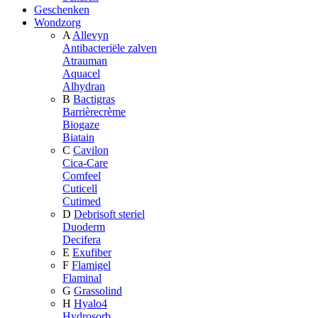
Geschenken
Wondzorg
A
Allevyn
Antibacteriële zalven
Atrauman
Aquacel
Alhydran
B
Bactigras
Barrièrecrème
Biogaze
Biatain
C
Cavilon
Cica-Care
Comfeel
Cuticell
Cutimed
D
Debrisoft steriel
Duoderm
Decifera
E
Exufiber
F
Flamigel
Flaminal
G
Grassolind
H
Hyalo4
Hydrosorb