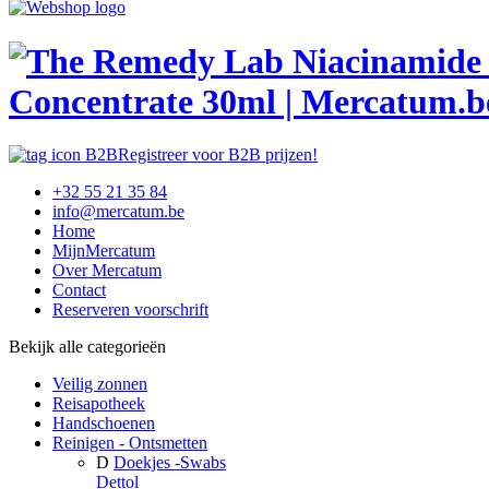
Concentrate 30ml | Mercatum.b
Registreer voor B2B prijzen!
+32 55 21 35 84
info@mercatum.be
Home
MijnMercatum
Over Mercatum
Contact
Reserveren voorschrift
Bekijk alle categorieën
Veilig zonnen
Reisapotheek
Handschoenen
Reinigen - Ontsmetten
D
Doekjes -Swabs
Dettol