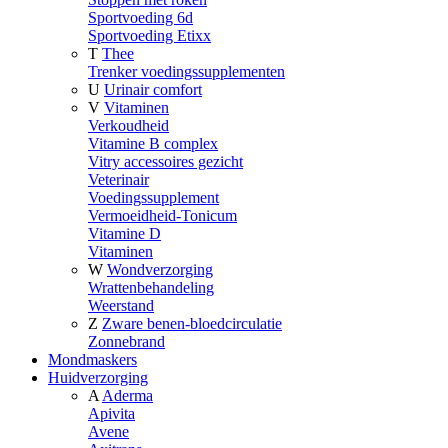
Sportvoeding 6d
Sportvoeding Etixx
T
Thee
Trenker voedingssupplementen
U
Urinair comfort
V
Vitaminen
Verkoudheid
Vitamine B complex
Vitry accessoires gezicht
Veterinair
Voedingssupplement
Vermoeidheid-Tonicum
Vitamine D
Vitaminen
W
Wondverzorging
Wrattenbehandeling
Weerstand
Z
Zware benen-bloedcirculatie
Zonnebrand
Mondmaskers
Huidverzorging
A
Aderma
Apivita
Avene