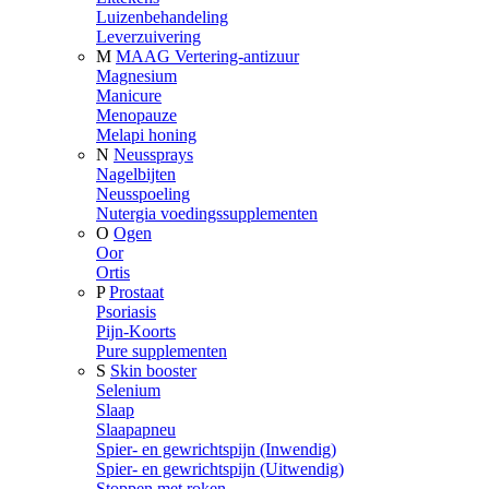
Luizenbehandeling
Leverzuivering
M
MAAG Vertering-antizuur
Magnesium
Manicure
Menopauze
Melapi honing
N
Neussprays
Nagelbijten
Neusspoeling
Nutergia voedingssupplementen
O
Ogen
Oor
Ortis
P
Prostaat
Psoriasis
Pijn-Koorts
Pure supplementen
S
Skin booster
Selenium
Slaap
Slaapapneu
Spier- en gewrichtspijn (Inwendig)
Spier- en gewrichtspijn (Uitwendig)
Stoppen met roken