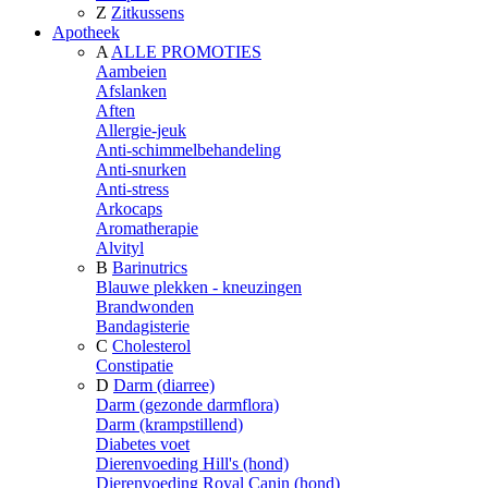
Z
Zitkussens
Apotheek
A
ALLE PROMOTIES
Aambeien
Afslanken
Aften
Allergie-jeuk
Anti-schimmelbehandeling
Anti-snurken
Anti-stress
Arkocaps
Aromatherapie
Alvityl
B
Barinutrics
Blauwe plekken - kneuzingen
Brandwonden
Bandagisterie
C
Cholesterol
Constipatie
D
Darm (diarree)
Darm (gezonde darmflora)
Darm (krampstillend)
Diabetes voet
Dierenvoeding Hill's (hond)
Dierenvoeding Royal Canin (hond)