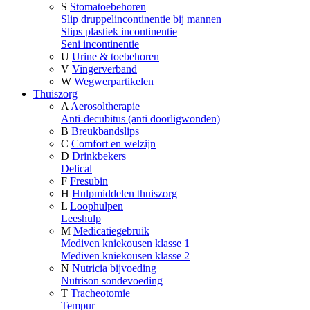
S
Stomatoebehoren
Slip druppelincontinentie bij mannen
Slips plastiek incontinentie
Seni incontinentie
U
Urine & toebehoren
V
Vingerverband
W
Wegwerpartikelen
Thuiszorg
A
Aerosoltherapie
Anti-decubitus (anti doorligwonden)
B
Breukbandslips
C
Comfort en welzijn
D
Drinkbekers
Delical
F
Fresubin
H
Hulpmiddelen thuiszorg
L
Loophulpen
Leeshulp
M
Medicatiegebruik
Mediven kniekousen klasse 1
Mediven kniekousen klasse 2
N
Nutricia bijvoeding
Nutrison sondevoeding
T
Tracheotomie
Tempur