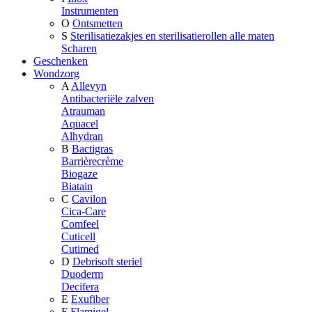
Instrumenten
O
Ontsmetten
S
Sterilisatiezakjes en sterilisatierollen alle maten
Scharen
Geschenken
Wondzorg
A
Allevyn
Antibacteriële zalven
Atrauman
Aquacel
Alhydran
B
Bactigras
Barrièrecrème
Biogaze
Biatain
C
Cavilon
Cica-Care
Comfeel
Cuticell
Cutimed
D
Debrisoft steriel
Duoderm
Decifera
E
Exufiber
F
Flamigel