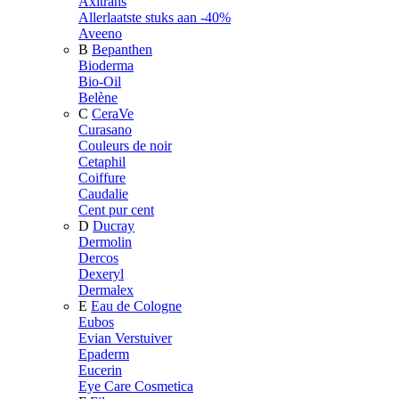
Axitrans
Allerlaatste stuks aan -40%
Aveeno
B
Bepanthen
Bioderma
Bio-Oil
Belène
C
CeraVe
Curasano
Couleurs de noir
Cetaphil
Coiffure
Caudalie
Cent pur cent
D
Ducray
Dermolin
Dercos
Dexeryl
Dermalex
E
Eau de Cologne
Eubos
Evian Verstuiver
Epaderm
Eucerin
Eye Care Cosmetica