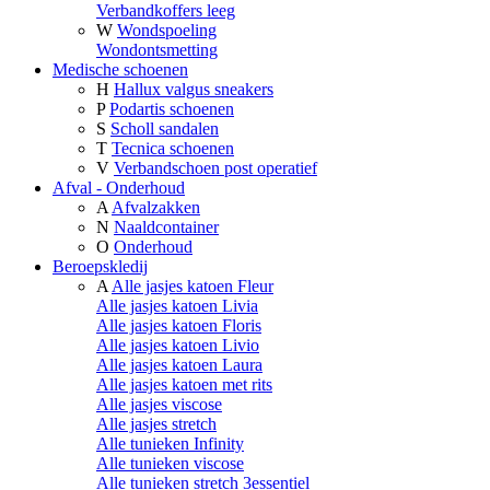
Verbandkoffers leeg
W
Wondspoeling
Wondontsmetting
Medische schoenen
H
Hallux valgus sneakers
P
Podartis schoenen
S
Scholl sandalen
T
Tecnica schoenen
V
Verbandschoen post operatief
Afval - Onderhoud
A
Afvalzakken
N
Naaldcontainer
O
Onderhoud
Beroepskledij
A
Alle jasjes katoen Fleur
Alle jasjes katoen Livia
Alle jasjes katoen Floris
Alle jasjes katoen Livio
Alle jasjes katoen Laura
Alle jasjes katoen met rits
Alle jasjes viscose
Alle jasjes stretch
Alle tunieken Infinity
Alle tunieken viscose
Alle tunieken stretch 3essentiel