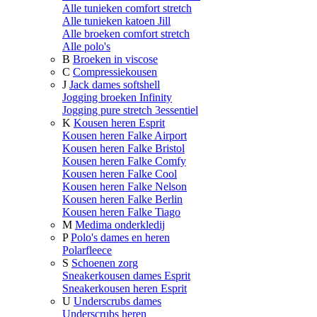
Alle tunieken comfort stretch
Alle tunieken katoen Jill
Alle broeken comfort stretch
Alle polo's
B
Broeken in viscose
C
Compressiekousen
J
Jack dames softshell
Jogging broeken Infinity
Jogging pure stretch 3essentiel
K
Kousen heren Esprit
Kousen heren Falke Airport
Kousen heren Falke Bristol
Kousen heren Falke Comfy
Kousen heren Falke Cool
Kousen heren Falke Nelson
Kousen heren Falke Berlin
Kousen heren Falke Tiago
M
Medima onderkledij
P
Polo's dames en heren
Polarfleece
S
Schoenen zorg
Sneakerkousen dames Esprit
Sneakerkousen heren Esprit
U
Underscrubs dames
Underscrubs heren