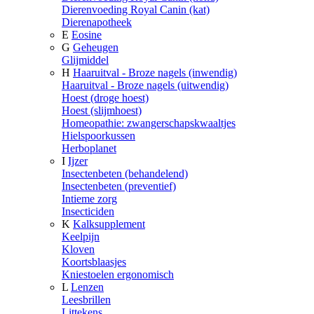
Dierenvoeding Royal Canin (kat)
Dierenapotheek
E
Eosine
G
Geheugen
Glijmiddel
H
Haaruitval - Broze nagels (inwendig)
Haaruitval - Broze nagels (uitwendig)
Hoest (droge hoest)
Hoest (slijmhoest)
Homeopathie: zwangerschapskwaaltjes
Hielspoorkussen
Herboplanet
I
Ijzer
Insectenbeten (behandelend)
Insectenbeten (preventief)
Intieme zorg
Insecticiden
K
Kalksupplement
Keelpijn
Kloven
Koortsblaasjes
Kniestoelen ergonomisch
L
Lenzen
Leesbrillen
Littekens