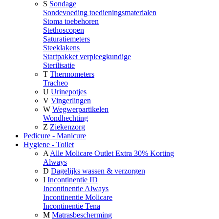
S
Sondage
Sondevoeding toedieningsmaterialen
Stoma toebehoren
Stethoscopen
Saturatiemeters
Steeklakens
Startpakket verpleegkundige
Sterilisatie
T
Thermometers
Tracheo
U
Urinepotjes
V
Vingerlingen
W
Wegwerpartikelen
Wondhechting
Z
Ziekenzorg
Pedicure - Manicure
Hygiene - Toilet
A
Alle Molicare Outlet Extra 30% Korting
Always
D
Dagelijks wassen & verzorgen
I
Incontinentie ID
Incontinentie Always
Incontinentie Molicare
Incontinentie Tena
M
Matrasbescherming