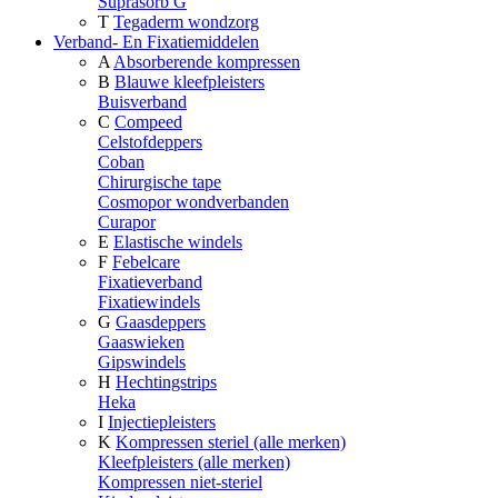
Suprasorb G
T
Tegaderm wondzorg
Verband- En Fixatiemiddelen
A
Absorberende kompressen
B
Blauwe kleefpleisters
Buisverband
C
Compeed
Celstofdeppers
Coban
Chirurgische tape
Cosmopor wondverbanden
Curapor
E
Elastische windels
F
Febelcare
Fixatieverband
Fixatiewindels
G
Gaasdeppers
Gaaswieken
Gipswindels
H
Hechtingstrips
Heka
I
Injectiepleisters
K
Kompressen steriel (alle merken)
Kleefpleisters (alle merken)
Kompressen niet-steriel