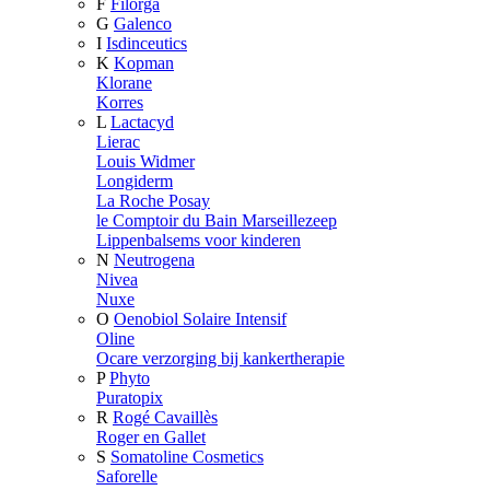
F
Filorga
G
Galenco
I
Isdinceutics
K
Kopman
Klorane
Korres
L
Lactacyd
Lierac
Louis Widmer
Longiderm
La Roche Posay
le Comptoir du Bain Marseillezeep
Lippenbalsems voor kinderen
N
Neutrogena
Nivea
Nuxe
O
Oenobiol Solaire Intensif
Oline
Ocare verzorging bij kankertherapie
P
Phyto
Puratopix
R
Rogé Cavaillès
Roger en Gallet
S
Somatoline Cosmetics
Saforelle