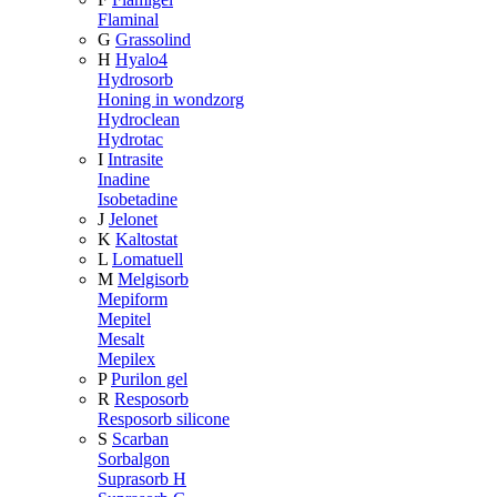
Flaminal
G
Grassolind
H
Hyalo4
Hydrosorb
Honing in wondzorg
Hydroclean
Hydrotac
I
Intrasite
Inadine
Isobetadine
J
Jelonet
K
Kaltostat
L
Lomatuell
M
Melgisorb
Mepiform
Mepitel
Mesalt
Mepilex
P
Purilon gel
R
Resposorb
Resposorb silicone
S
Scarban
Sorbalgon
Suprasorb H