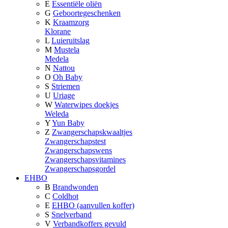
E
Essentiële oliën
G
Geboortegeschenken
K
Kraamzorg
Klorane
L
Luieruitslag
M
Mustela
Medela
N
Nattou
O
Oh Baby
S
Striemen
U
Uriage
W
Waterwipes doekjes
Weleda
Y
Yun Baby
Z
Zwangerschapskwaaltjes
Zwangerschapstest
Zwangerschapswens
Zwangerschapsvitamines
Zwangerschapsgordel
EHBO
B
Brandwonden
C
Coldhot
E
EHBO (aanvullen koffer)
S
Snelverband
V
Verbandkoffers gevuld