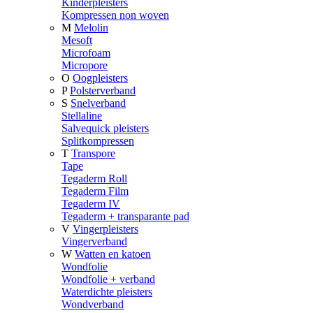
Kinderpleisters
Kompressen non woven
M
Melolin
Mesoft
Microfoam
Micropore
O
Oogpleisters
P
Polsterverband
S
Snelverband
Stellaline
Salvequick pleisters
Splitkompressen
T
Transpore
Tape
Tegaderm Roll
Tegaderm Film
Tegaderm IV
Tegaderm + transparante pad
V
Vingerpleisters
Vingerverband
W
Watten en katoen
Wondfolie
Wondfolie + verband
Waterdichte pleisters
Wondverband