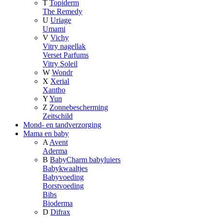
T
Topiderm
The Remedy
U
Uriage
Umami
V
Vichy
Vitry nagellak
Verset Parfums
Vitry Soleil
W
Wondr
X
Xerial
Xantho
Y
Yun
Z
Zonnebescherming
Zeitschild
Mond- en tandverzorging
Mama en baby
A
Avent
Aderma
B
BabyCharm babyluiers
Babykwaaltjes
Babyvoeding
Borstvoeding
Bibs
Bioderma
D
Difrax