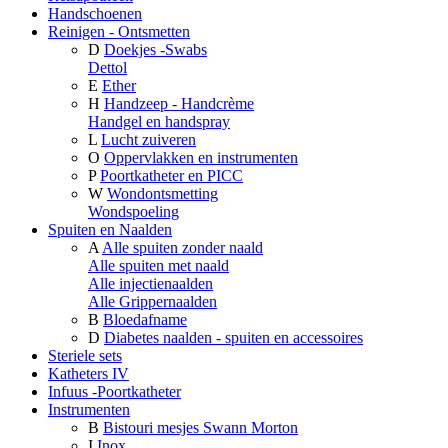
Handschoenen
Reinigen - Ontsmetten
D
Doekjes -Swabs
Dettol
E
Ether
H
Handzeep - Handcrème
Handgel en handspray
L
Lucht zuiveren
O
Oppervlakken en instrumenten
P
Poortkatheter en PICC
W
Wondontsmetting
Wondspoeling
Spuiten en Naalden
A
Alle spuiten zonder naald
Alle spuiten met naald
Alle injectienaalden
Alle Grippernaalden
B
Bloedafname
D
Diabetes naalden - spuiten en accessoires
Steriele sets
Katheters IV
Infuus -Poortkatheter
Instrumenten
B
Bistouri mesjes Swann Morton
I
Inox