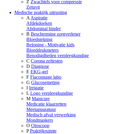
Z
Zwachtels voor compressie
Zetuvit
Medische praktijk uitrusting
A
Aspiratie
Afdekdoeken
Abdominal binder
B
Bescherming zorgverlener
Bloedstelping
Beloning - Motivatie kids
Bloeddrukmeters
Benodigdheden verpleegkundige
C
Corona zeftesten
D
Diagnose
E
EKG-gel
F
Flaconnage labo
G
Glucosemeting
I
Irrigatie
L
Logo verpleegkundige
M
Manicure
Medicatie klaarzetten
Meetapparatuur
Medisch afval verwerking
Mondmaskers
O
Otoscoop
P
Praktijkruimte