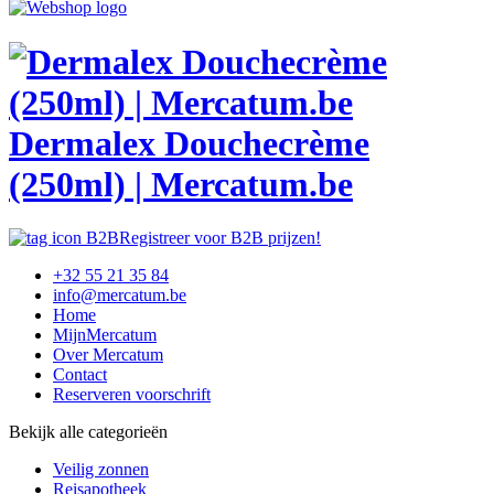
Dermalex Douchecrème
(250ml) | Mercatum.be
Registreer voor B2B prijzen!
+32 55 21 35 84
info@mercatum.be
Home
MijnMercatum
Over Mercatum
Contact
Reserveren voorschrift
Bekijk alle categorieën
Veilig zonnen
Reisapotheek