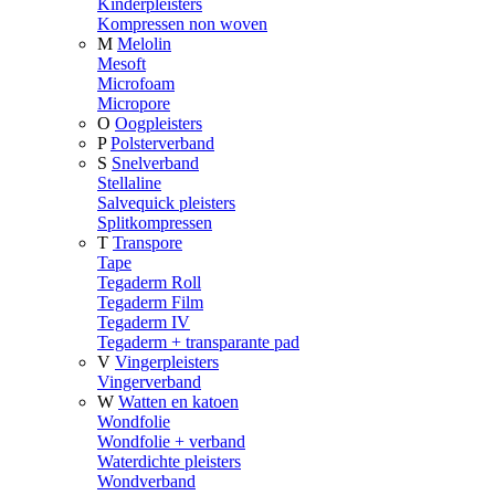
Kinderpleisters
Kompressen non woven
M
Melolin
Mesoft
Microfoam
Micropore
O
Oogpleisters
P
Polsterverband
S
Snelverband
Stellaline
Salvequick pleisters
Splitkompressen
T
Transpore
Tape
Tegaderm Roll
Tegaderm Film
Tegaderm IV
Tegaderm + transparante pad
V
Vingerpleisters
Vingerverband
W
Watten en katoen
Wondfolie
Wondfolie + verband
Waterdichte pleisters
Wondverband