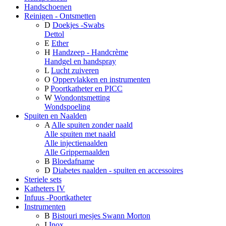
Handschoenen
Reinigen - Ontsmetten
D
Doekjes -Swabs
Dettol
E
Ether
H
Handzeep - Handcrème
Handgel en handspray
L
Lucht zuiveren
O
Oppervlakken en instrumenten
P
Poortkatheter en PICC
W
Wondontsmetting
Wondspoeling
Spuiten en Naalden
A
Alle spuiten zonder naald
Alle spuiten met naald
Alle injectienaalden
Alle Grippernaalden
B
Bloedafname
D
Diabetes naalden - spuiten en accessoires
Steriele sets
Katheters IV
Infuus -Poortkatheter
Instrumenten
B
Bistouri mesjes Swann Morton
I
Inox