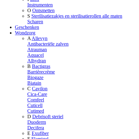
Instrumenten
O
Ontsmetten
S
Sterilisatiezakjes en sterilisatierollen alle maten
Scharen
Geschenken
Wondzorg
A
Allevyn
Antibacteriële zalven
Atrauman
Aquacel
Alhydran
B
Bactigras
Barrièrecrème
Biogaze
Biatain
C
Cavilon
Cica-Care
Comfeel
Cuticell
Cutimed
D
Debrisoft steriel
Duoderm
Decifera
E
Exufiber
F
Flamigel