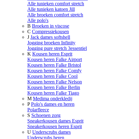
Alle tunieken comfort stretch
Alle tunieken katoen Jill
Alle broeken comfort stretch
Alle polo's
B
Broeken in viscose
C
Compressiekousen
J
Jack dames softshell
Jogging broeken Infinity
Jogging pure stretch 3essentiel
K
Kousen heren Esprit
Kousen heren Falke Airport
Kousen heren Falke Bristol
Kousen heren Falke Comfy
Kousen heren Falke Cool
Kousen heren Falke Nelson
Kousen heren Falke Berlin
Kousen heren Falke Tiago
M
Medima onderkledij
P
Polo's dames en heren
Polarfleece
S
Schoenen zorg
Sneakerkousen dames Esprit
Sneakerkousen heren Esprit
U
Underscrubs dames
Underscrubs heren