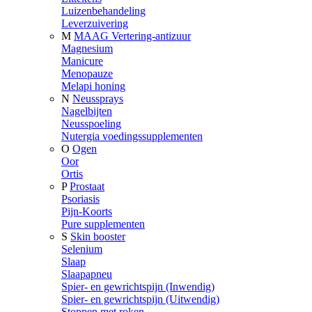
Luizenbehandeling
Leverzuivering
M
MAAG Vertering-antizuur
Magnesium
Manicure
Menopauze
Melapi honing
N
Neussprays
Nagelbijten
Neusspoeling
Nutergia voedingssupplementen
O
Ogen
Oor
Ortis
P
Prostaat
Psoriasis
Pijn-Koorts
Pure supplementen
S
Skin booster
Selenium
Slaap
Slaapapneu
Spier- en gewrichtspijn (Inwendig)
Spier- en gewrichtspijn (Uitwendig)
Stoppen met roken