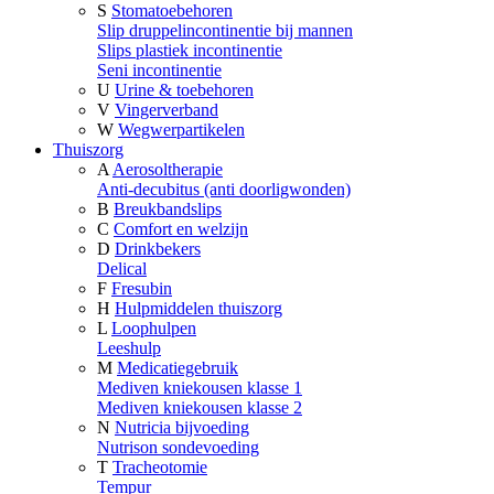
S
Stomatoebehoren
Slip druppelincontinentie bij mannen
Slips plastiek incontinentie
Seni incontinentie
U
Urine & toebehoren
V
Vingerverband
W
Wegwerpartikelen
Thuiszorg
A
Aerosoltherapie
Anti-decubitus (anti doorligwonden)
B
Breukbandslips
C
Comfort en welzijn
D
Drinkbekers
Delical
F
Fresubin
H
Hulpmiddelen thuiszorg
L
Loophulpen
Leeshulp
M
Medicatiegebruik
Mediven kniekousen klasse 1
Mediven kniekousen klasse 2
N
Nutricia bijvoeding
Nutrison sondevoeding
T
Tracheotomie
Tempur