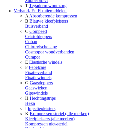
Suprasorb G
T
Tegaderm wondzorg
Verband- En Fixatiemiddelen
A
Absorberende kompressen
B
Blauwe kleefpleisters
Buisverband
C
Compeed
Celstofdeppers
Coban
Chirurgische tape
Cosmopor wondverbanden
Curapor
E
Elastische windels
F
Febelcare
Fixatieverband
Fixatiewindels
G
Gaasdeppers
Gaaswieken
Gipswindels
H
Hechtingstrips
Heka
I
Injectiepleisters
K
Kompressen steriel (alle merken)
Kleefpleisters (alle merken)
Kompressen niet-steriel