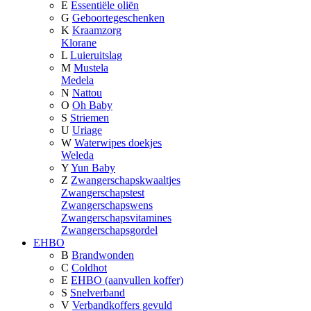
E
Essentiële oliën
G
Geboortegeschenken
K
Kraamzorg
Klorane
L
Luieruitslag
M
Mustela
Medela
N
Nattou
O
Oh Baby
S
Striemen
U
Uriage
W
Waterwipes doekjes
Weleda
Y
Yun Baby
Z
Zwangerschapskwaaltjes
Zwangerschapstest
Zwangerschapswens
Zwangerschapsvitamines
Zwangerschapsgordel
EHBO
B
Brandwonden
C
Coldhot
E
EHBO (aanvullen koffer)
S
Snelverband
V
Verbandkoffers gevuld