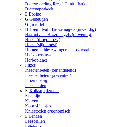
Dierenvoeding Royal Canin (kat)
Dierenapotheek
E
Eosine
G
Geheugen
Glijmiddel
H
Haaruitval - Broze nagels (inwendig)
Haaruitval - Broze nagels (uitwendig)
Hoest (droge hoest)
Hoest (slijmhoest)
Homeopathie: zwangerschapskwaaltjes
Hielspoorkussen
Herboplanet
I
Ijzer
Insectenbeten (behandelend)
Insectenbeten (preventief)
Intieme zorg
Insecticiden
K
Kalksupplement
Keelpijn
Kloven
Koortsblaasjes
Kniestoelen ergonomisch
L
Lenzen
Leesbrillen
Littekens