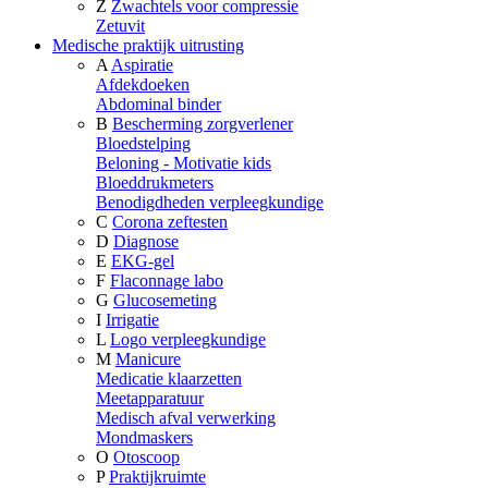
Z
Zwachtels voor compressie
Zetuvit
Medische praktijk uitrusting
A
Aspiratie
Afdekdoeken
Abdominal binder
B
Bescherming zorgverlener
Bloedstelping
Beloning - Motivatie kids
Bloeddrukmeters
Benodigdheden verpleegkundige
C
Corona zeftesten
D
Diagnose
E
EKG-gel
F
Flaconnage labo
G
Glucosemeting
I
Irrigatie
L
Logo verpleegkundige
M
Manicure
Medicatie klaarzetten
Meetapparatuur
Medisch afval verwerking
Mondmaskers
O
Otoscoop
P
Praktijkruimte