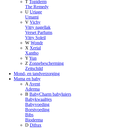
T
Topiderm
The Remedy
U
Uriage
Umami
V
Vichy
Vitry nagellak
Verset Parfums
Vitry Soleil
W
Wondr
X
Xerial
Xantho
Y
Yun
Z
Zonnebescherming
Zeitschild
Mond- en tandverzorging
Mama en baby
A
Avent
Aderma
B
BabyCharm babyluiers
Babykwaaltjes
Babyvoeding
Borstvoeding
Bibs
Bioderma
D
Difrax