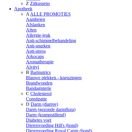
Z
Zitkussens
Apotheek
A
ALLE PROMOTIES
Aambeien
Afslanken
Aften
Allergie-jeuk
Anti-schimmelbehandeling
Anti-snurken
Anti-stress
Arkocaps
Aromatherapie
Alvityl
B
Barinutrics
Blauwe plekken - kneuzingen
Brandwonden
Bandagisterie
C
Cholesterol
Constipatie
D
Darm (diarree)
Darm (gezonde darmflora)
Darm (krampstillend)
Diabetes voet
Dierenvoeding Hill's (hond)
Dierenvoeding Royal Canin (hond)