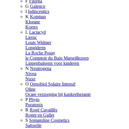
F
Filorga
G
Galenco
I
Isdinceutics
K
Kopman
Klorane
Korres
L
Lactacyd
Lierac
Louis Widmer
Longiderm
La Roche Posay
le Comptoir du Bain Marseillezeep
Lippenbalsems voor kinderen
N
Neutrogena
Nivea
Nuxe
O
Oenobiol Solaire Intensif
Oline
Ocare verzorging bij kankertherapie
P
Phyto
Puratopix
R
Rogé Cavaillès
Roger en Gallet
S
Somatoline Cosmetics
Saforelle