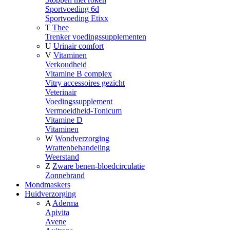
Sportvoeding 6d
Sportvoeding Etixx
T
Thee
Trenker voedingssupplementen
U
Urinair comfort
V
Vitaminen
Verkoudheid
Vitamine B complex
Vitry accessoires gezicht
Veterinair
Voedingssupplement
Vermoeidheid-Tonicum
Vitamine D
Vitaminen
W
Wondverzorging
Wrattenbehandeling
Weerstand
Z
Zware benen-bloedcirculatie
Zonnebrand
Mondmaskers
Huidverzorging
A
Aderma
Apivita
Avene