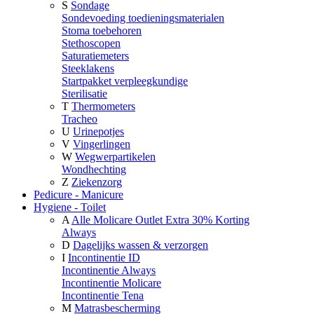
S
Sondage
Sondevoeding toedieningsmaterialen
Stoma toebehoren
Stethoscopen
Saturatiemeters
Steeklakens
Startpakket verpleegkundige
Sterilisatie
T
Thermometers
Tracheo
U
Urinepotjes
V
Vingerlingen
W
Wegwerpartikelen
Wondhechting
Z
Ziekenzorg
Pedicure - Manicure
Hygiene - Toilet
A
Alle Molicare Outlet Extra 30% Korting
Always
D
Dagelijks wassen & verzorgen
I
Incontinentie ID
Incontinentie Always
Incontinentie Molicare
Incontinentie Tena
M
Matrasbescherming