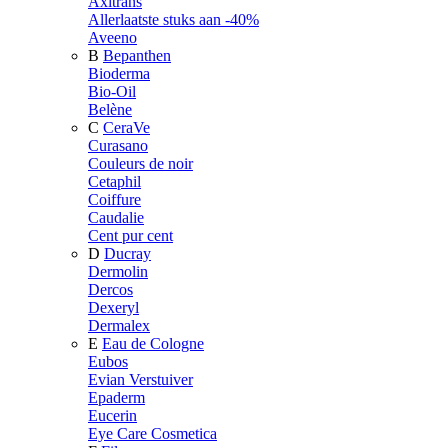
Axitrans
Allerlaatste stuks aan -40%
Aveeno
B
Bepanthen
Bioderma
Bio-Oil
Belène
C
CeraVe
Curasano
Couleurs de noir
Cetaphil
Coiffure
Caudalie
Cent pur cent
D
Ducray
Dermolin
Dercos
Dexeryl
Dermalex
E
Eau de Cologne
Eubos
Evian Verstuiver
Epaderm
Eucerin
Eye Care Cosmetica