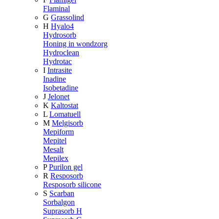
Flaminal
G
Grassolind
H
Hyalo4
Hydrosorb
Honing in wondzorg
Hydroclean
Hydrotac
I
Intrasite
Inadine
Isobetadine
J
Jelonet
K
Kaltostat
L
Lomatuell
M
Melgisorb
Mepiform
Mepitel
Mesalt
Mepilex
P
Purilon gel
R
Resposorb
Resposorb silicone
S
Scarban
Sorbalgon
Suprasorb H