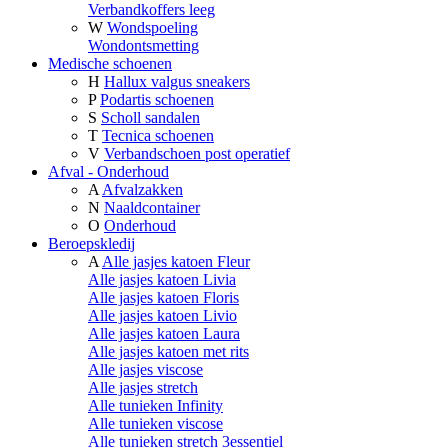
Verbandkoffers leeg
W
Wondspoeling
Wondontsmetting
Medische schoenen
H
Hallux valgus sneakers
P
Podartis schoenen
S
Scholl sandalen
T
Tecnica schoenen
V
Verbandschoen post operatief
Afval - Onderhoud
A
Afvalzakken
N
Naaldcontainer
O
Onderhoud
Beroepskledij
A
Alle jasjes katoen Fleur
Alle jasjes katoen Livia
Alle jasjes katoen Floris
Alle jasjes katoen Livio
Alle jasjes katoen Laura
Alle jasjes katoen met rits
Alle jasjes viscose
Alle jasjes stretch
Alle tunieken Infinity
Alle tunieken viscose
Alle tunieken stretch 3essentiel