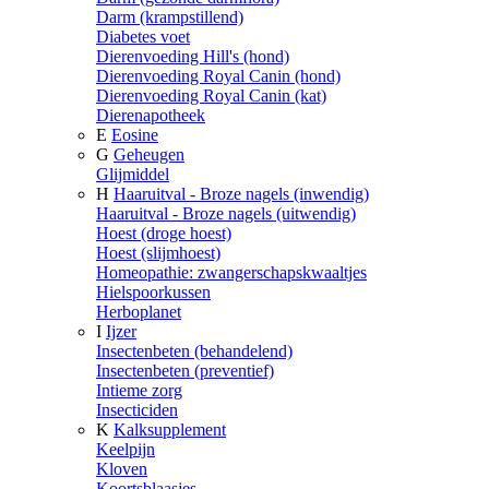
Darm (krampstillend)
Diabetes voet
Dierenvoeding Hill's (hond)
Dierenvoeding Royal Canin (hond)
Dierenvoeding Royal Canin (kat)
Dierenapotheek
E
Eosine
G
Geheugen
Glijmiddel
H
Haaruitval - Broze nagels (inwendig)
Haaruitval - Broze nagels (uitwendig)
Hoest (droge hoest)
Hoest (slijmhoest)
Homeopathie: zwangerschapskwaaltjes
Hielspoorkussen
Herboplanet
I
Ijzer
Insectenbeten (behandelend)
Insectenbeten (preventief)
Intieme zorg
Insecticiden
K
Kalksupplement
Keelpijn
Kloven
Koortsblaasjes