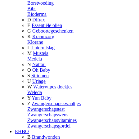
Borstvoeding
Bibs
Bioderma
D
Difrax
E
Essentiële oliën
G
Geboortegeschenken
K
Kraamzorg
Klorane
L
Luieruitslag
M
Mustela
Medela
N
Nattou
O
Oh Baby
S
Striemen
U
Uriage
W
Waterwipes doekjes
Weleda
Y
Yun Baby
Z
Zwangerschapskwaaltjes
Zwangerschapstest
Zwangerschapswens
Zwangerschapsvitamines
Zwangerschapsgordel
EHBO
B
Brandwonden