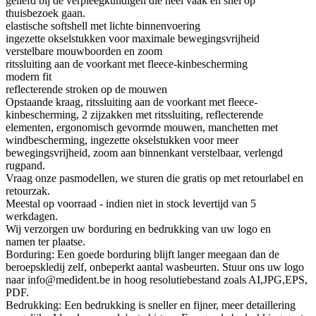
geliefd bij de verpleegkundigen die heel vaak en snel op
thuisbezoek gaan.
elastische softshell met lichte binnenvoering
ingezette okselstukken voor maximale bewegingsvrijheid
verstelbare mouwboorden en zoom
ritssluiting aan de voorkant met fleece-kinbescherming
modern fit
reflecterende stroken op de mouwen
Opstaande kraag, ritssluiting aan de voorkant met fleece-
kinbescherming, 2 zijzakken met ritssluiting, reflecterende
elementen, ergonomisch gevormde mouwen, manchetten met
windbescherming, ingezette okselstukken voor meer
bewegingsvrijheid, zoom aan binnenkant verstelbaar, verlengd
rugpand.
Vraag onze pasmodellen, we sturen die gratis op met retourlabel en
retourzak.
Meestal op voorraad - indien niet in stock levertijd van 5
werkdagen.
Wij verzorgen uw borduring en bedrukking van uw logo en
namen ter plaatse.
Borduring: Een goede borduring blijft langer meegaan dan de
beroepskledij zelf, onbeperkt aantal wasbeurten. Stuur ons uw logo
naar info@medident.be in hoog resolutiebestand zoals AI,JPG,EPS,
PDF.
Bedrukking: Een bedrukking is sneller en fijner, meer detaillering