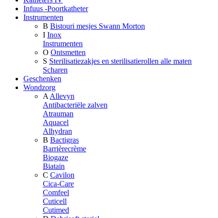
Infuus -Poortkatheter
Instrumenten
B
Bistouri mesjes Swann Morton
I
Inox
Instrumenten
O
Ontsmetten
S
Sterilisatiezakjes en sterilisatierollen alle maten
Scharen
Geschenken
Wondzorg
A
Allevyn
Antibacteriële zalven
Atrauman
Aquacel
Alhydran
B
Bactigras
Barrièrecrème
Biogaze
Biatain
C
Cavilon
Cica-Care
Comfeel
Cuticell
Cutimed