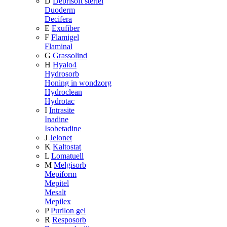
D
Debrisoft steriel
Duoderm
Decifera
E
Exufiber
F
Flamigel
Flaminal
G
Grassolind
H
Hyalo4
Hydrosorb
Honing in wondzorg
Hydroclean
Hydrotac
I
Intrasite
Inadine
Isobetadine
J
Jelonet
K
Kaltostat
L
Lomatuell
M
Melgisorb
Mepiform
Mepitel
Mesalt
Mepilex
P
Purilon gel
R
Resposorb