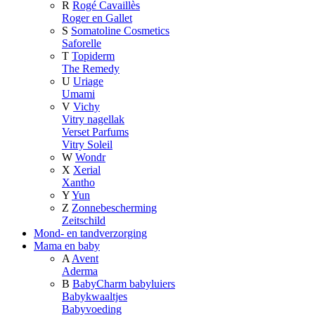
R
Rogé Cavaillès
Roger en Gallet
S
Somatoline Cosmetics
Saforelle
T
Topiderm
The Remedy
U
Uriage
Umami
V
Vichy
Vitry nagellak
Verset Parfums
Vitry Soleil
W
Wondr
X
Xerial
Xantho
Y
Yun
Z
Zonnebescherming
Zeitschild
Mond- en tandverzorging
Mama en baby
A
Avent
Aderma
B
BabyCharm babyluiers
Babykwaaltjes
Babyvoeding