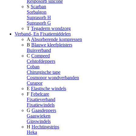
Resposorb silicone
S
Scarban
Sorbalgon
Suprasorb H
Suprasorb G
T
Tegaderm wondzorg
Verband- En Fixatiemiddelen
A
Absorberende kompressen
B
Blauwe kleefpleisters
Buisverband
C
Compeed
Celstofdeppers
Coban
Chirurgische tape
Cosmopor wondverbanden
Curapor
E
Elastische windels
F
Febelcare
Fixatieverband
Fixatiewindels
G
Gaasdeppers
Gaaswieken
Gipswindels
H
Hechtingstrips
Heka