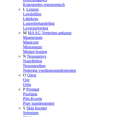
Kniestoelen ergonomisch
L
Lenzen
Leesbrillen
Littekens
Luizenbehandeling
Leverzuivering
M
MAAG Vertering-antizuur
Magnesium
Manicure
Menopauze
Melapi honing
N
Neussprays
Nagelbijten
Neusspoeling
Nutergia voedingssupplementen
O
Ogen
Oor
Ortis
P
Prostaat
Psoriasis
Pijn-Koorts
Pure supplementen
S
Skin booster
Selenium