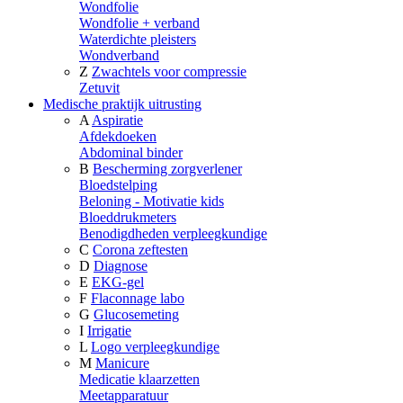
Wondfolie
Wondfolie + verband
Waterdichte pleisters
Wondverband
Z
Zwachtels voor compressie
Zetuvit
Medische praktijk uitrusting
A
Aspiratie
Afdekdoeken
Abdominal binder
B
Bescherming zorgverlener
Bloedstelping
Beloning - Motivatie kids
Bloeddrukmeters
Benodigdheden verpleegkundige
C
Corona zeftesten
D
Diagnose
E
EKG-gel
F
Flaconnage labo
G
Glucosemeting
I
Irrigatie
L
Logo verpleegkundige
M
Manicure
Medicatie klaarzetten
Meetapparatuur