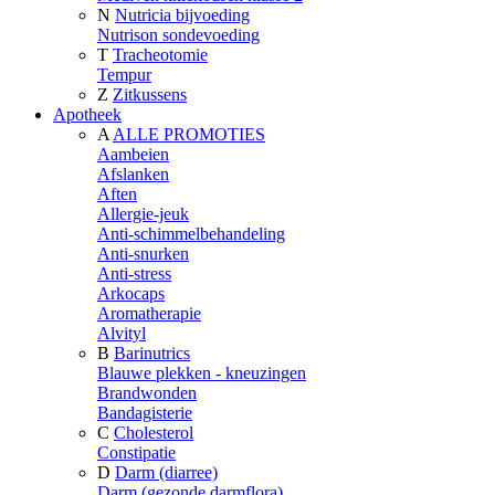
N
Nutricia bijvoeding
Nutrison sondevoeding
T
Tracheotomie
Tempur
Z
Zitkussens
Apotheek
A
ALLE PROMOTIES
Aambeien
Afslanken
Aften
Allergie-jeuk
Anti-schimmelbehandeling
Anti-snurken
Anti-stress
Arkocaps
Aromatherapie
Alvityl
B
Barinutrics
Blauwe plekken - kneuzingen
Brandwonden
Bandagisterie
C
Cholesterol
Constipatie
D
Darm (diarree)
Darm (gezonde darmflora)