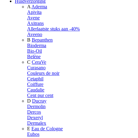
Huidverzorging
A
Aderma
Apivita
Avene
Axitrans
Allerlaatste stuks aan -40%
Aveeno
B
Bepanthen
Bioderma
Bio-Oil
Belène
C
CeraVe
Curasano
Couleurs de noir
Cetaphil
Coiffure
Caudalie
Cent pur cent
D
Ducray
Dermolin
Dercos
Dexeryl
Dermalex
E
Eau de Cologne
Eubos