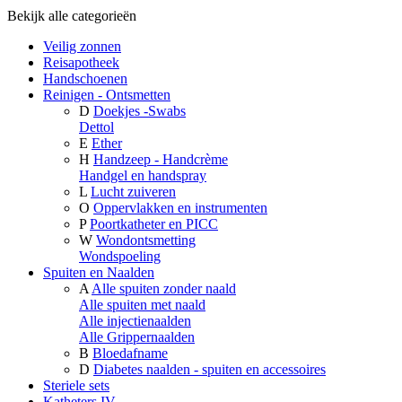
Bekijk alle categorieën
Veilig zonnen
Reisapotheek
Handschoenen
Reinigen - Ontsmetten
D
Doekjes -Swabs
Dettol
E
Ether
H
Handzeep - Handcrème
Handgel en handspray
L
Lucht zuiveren
O
Oppervlakken en instrumenten
P
Poortkatheter en PICC
W
Wondontsmetting
Wondspoeling
Spuiten en Naalden
A
Alle spuiten zonder naald
Alle spuiten met naald
Alle injectienaalden
Alle Grippernaalden
B
Bloedafname
D
Diabetes naalden - spuiten en accessoires
Steriele sets
Katheters IV