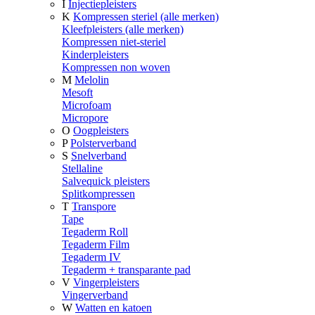
I
Injectiepleisters
K
Kompressen steriel (alle merken)
Kleefpleisters (alle merken)
Kompressen niet-steriel
Kinderpleisters
Kompressen non woven
M
Melolin
Mesoft
Microfoam
Micropore
O
Oogpleisters
P
Polsterverband
S
Snelverband
Stellaline
Salvequick pleisters
Splitkompressen
T
Transpore
Tape
Tegaderm Roll
Tegaderm Film
Tegaderm IV
Tegaderm + transparante pad
V
Vingerpleisters
Vingerverband
W
Watten en katoen