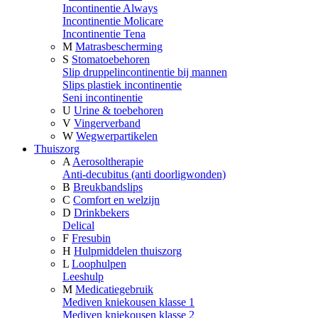
Incontinentie Always
Incontinentie Molicare
Incontinentie Tena
M
Matrasbescherming
S
Stomatoebehoren
Slip druppelincontinentie bij mannen
Slips plastiek incontinentie
Seni incontinentie
U
Urine & toebehoren
V
Vingerverband
W
Wegwerpartikelen
Thuiszorg
A
Aerosoltherapie
Anti-decubitus (anti doorligwonden)
B
Breukbandslips
C
Comfort en welzijn
D
Drinkbekers
Delical
F
Fresubin
H
Hulpmiddelen thuiszorg
L
Loophulpen
Leeshulp
M
Medicatiegebruik
Mediven kniekousen klasse 1
Mediven kniekousen klasse 2