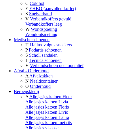
C
Coldhot
E
EHBO (aanvullen koffer)
S
Snelverband
V
Verbandkoffers gevuld
Verbandkoffers leeg
W
Wondspoeling
Wondontsmetting
Medische schoenen
H
Hallux valgus sneakers
P
Podartis schoenen
S
Scholl sandalen
T
Tecnica schoenen
V
Verbandschoen post operatief
Afval - Onderhoud
A
Afvalzakken
N
Naaldcontainer
O
Onderhoud
Beroepskledij
A
Alle jasjes katoen Fleur
Alle jasjes katoen Livia
Alle jasjes katoen Floris
Alle jasjes katoen Livio
Alle jasjes katoen Laura
Alle jasjes katoen met rits
Alle jasjes viscose