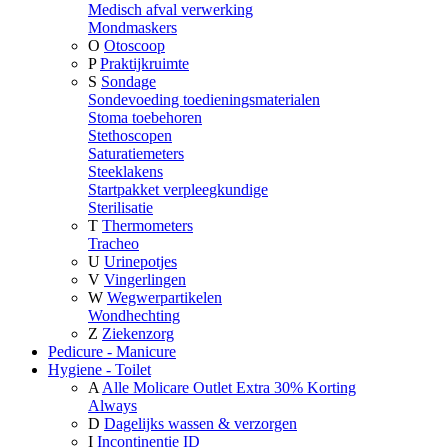
Medisch afval verwerking
Mondmaskers
O
Otoscoop
P
Praktijkruimte
S
Sondage
Sondevoeding toedieningsmaterialen
Stoma toebehoren
Stethoscopen
Saturatiemeters
Steeklakens
Startpakket verpleegkundige
Sterilisatie
T
Thermometers
Tracheo
U
Urinepotjes
V
Vingerlingen
W
Wegwerpartikelen
Wondhechting
Z
Ziekenzorg
Pedicure - Manicure
Hygiene - Toilet
A
Alle Molicare Outlet Extra 30% Korting
Always
D
Dagelijks wassen & verzorgen
I
Incontinentie ID