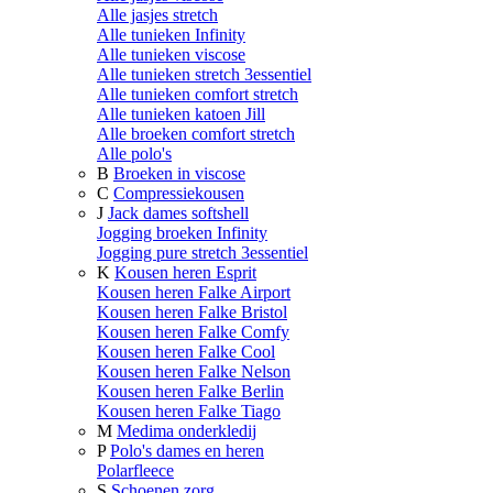
Alle jasjes stretch
Alle tunieken Infinity
Alle tunieken viscose
Alle tunieken stretch 3essentiel
Alle tunieken comfort stretch
Alle tunieken katoen Jill
Alle broeken comfort stretch
Alle polo's
B
Broeken in viscose
C
Compressiekousen
J
Jack dames softshell
Jogging broeken Infinity
Jogging pure stretch 3essentiel
K
Kousen heren Esprit
Kousen heren Falke Airport
Kousen heren Falke Bristol
Kousen heren Falke Comfy
Kousen heren Falke Cool
Kousen heren Falke Nelson
Kousen heren Falke Berlin
Kousen heren Falke Tiago
M
Medima onderkledij
P
Polo's dames en heren
Polarfleece
S
Schoenen zorg