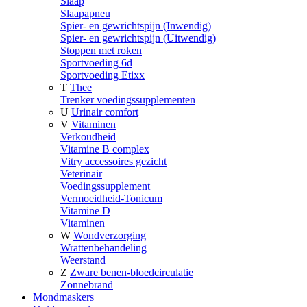
Slaap
Slaapapneu
Spier- en gewrichtspijn (Inwendig)
Spier- en gewrichtspijn (Uitwendig)
Stoppen met roken
Sportvoeding 6d
Sportvoeding Etixx
T
Thee
Trenker voedingssupplementen
U
Urinair comfort
V
Vitaminen
Verkoudheid
Vitamine B complex
Vitry accessoires gezicht
Veterinair
Voedingssupplement
Vermoeidheid-Tonicum
Vitamine D
Vitaminen
W
Wondverzorging
Wrattenbehandeling
Weerstand
Z
Zware benen-bloedcirculatie
Zonnebrand
Mondmaskers