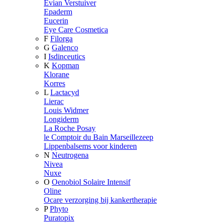
Evian Verstuiver
Epaderm
Eucerin
Eye Care Cosmetica
F
Filorga
G
Galenco
I
Isdinceutics
K
Kopman
Klorane
Korres
L
Lactacyd
Lierac
Louis Widmer
Longiderm
La Roche Posay
le Comptoir du Bain Marseillezeep
Lippenbalsems voor kinderen
N
Neutrogena
Nivea
Nuxe
O
Oenobiol Solaire Intensif
Oline
Ocare verzorging bij kankertherapie
P
Phyto
Puratopix