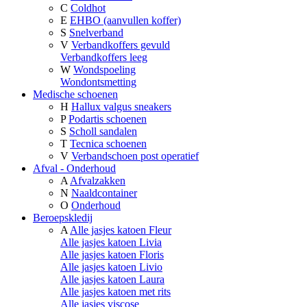
C
Coldhot
E
EHBO (aanvullen koffer)
S
Snelverband
V
Verbandkoffers gevuld
Verbandkoffers leeg
W
Wondspoeling
Wondontsmetting
Medische schoenen
H
Hallux valgus sneakers
P
Podartis schoenen
S
Scholl sandalen
T
Tecnica schoenen
V
Verbandschoen post operatief
Afval - Onderhoud
A
Afvalzakken
N
Naaldcontainer
O
Onderhoud
Beroepskledij
A
Alle jasjes katoen Fleur
Alle jasjes katoen Livia
Alle jasjes katoen Floris
Alle jasjes katoen Livio
Alle jasjes katoen Laura
Alle jasjes katoen met rits
Alle jasjes viscose