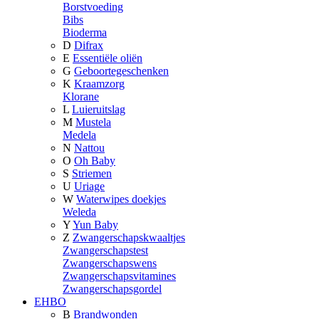
Borstvoeding
Bibs
Bioderma
D
Difrax
E
Essentiële oliën
G
Geboortegeschenken
K
Kraamzorg
Klorane
L
Luieruitslag
M
Mustela
Medela
N
Nattou
O
Oh Baby
S
Striemen
U
Uriage
W
Waterwipes doekjes
Weleda
Y
Yun Baby
Z
Zwangerschapskwaaltjes
Zwangerschapstest
Zwangerschapswens
Zwangerschapsvitamines
Zwangerschapsgordel
EHBO
B
Brandwonden