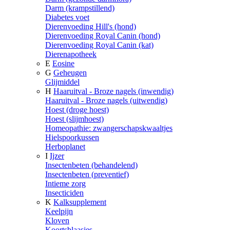
Darm (krampstillend)
Diabetes voet
Dierenvoeding Hill's (hond)
Dierenvoeding Royal Canin (hond)
Dierenvoeding Royal Canin (kat)
Dierenapotheek
E
Eosine
G
Geheugen
Glijmiddel
H
Haaruitval - Broze nagels (inwendig)
Haaruitval - Broze nagels (uitwendig)
Hoest (droge hoest)
Hoest (slijmhoest)
Homeopathie: zwangerschapskwaaltjes
Hielspoorkussen
Herboplanet
I
Ijzer
Insectenbeten (behandelend)
Insectenbeten (preventief)
Intieme zorg
Insecticiden
K
Kalksupplement
Keelpijn
Kloven
Koortsblaasjes