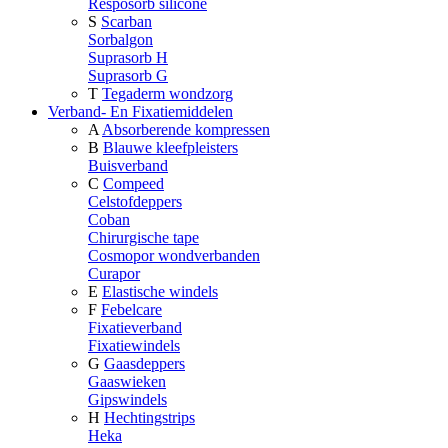
Resposorb silicone
S
Scarban
Sorbalgon
Suprasorb H
Suprasorb G
T
Tegaderm wondzorg
Verband- En Fixatiemiddelen
A
Absorberende kompressen
B
Blauwe kleefpleisters
Buisverband
C
Compeed
Celstofdeppers
Coban
Chirurgische tape
Cosmopor wondverbanden
Curapor
E
Elastische windels
F
Febelcare
Fixatieverband
Fixatiewindels
G
Gaasdeppers
Gaaswieken
Gipswindels
H
Hechtingstrips
Heka