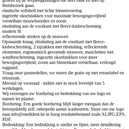
geliefd bij de verpleegkundigen die heel vaak en snel op
thuisbezoek gaan.
elastische softshell met lichte binnenvoering
ingezette okselstukken voor maximale bewegingsvrijheid
verstelbare mouwboorden en zoom
ritssluiting aan de voorkant met fleece-kinbescherming
modern fit
reflecterende stroken op de mouwen
Opstaande kraag, ritssluiting aan de voorkant met fleece-
kinbescherming, 2 zijzakken met ritssluiting, reflecterende
elementen, ergonomisch gevormde mouwen, manchetten met
windbescherming, ingezette okselstukken voor meer
bewegingsvrijheid, zoom aan binnenkant verstelbaar, verlengd
rugpand.
Vraag onze pasmodellen, we sturen die gratis op met retourlabel en
retourzak.
Meestal op voorraad - indien niet in stock levertijd van 5
werkdagen.
Wij verzorgen uw borduring en bedrukking van uw logo en
namen ter plaatse.
Borduring: Een goede borduring blijft langer meegaan dan de
beroepskledij zelf, onbeperkt aantal wasbeurten. Stuur ons uw logo
naar info@medident.be in hoog resolutiebestand zoals AI,JPG,EPS,
PDF.
Bedrukking: Een bedrukking is sneller en fijner, meer detaillering