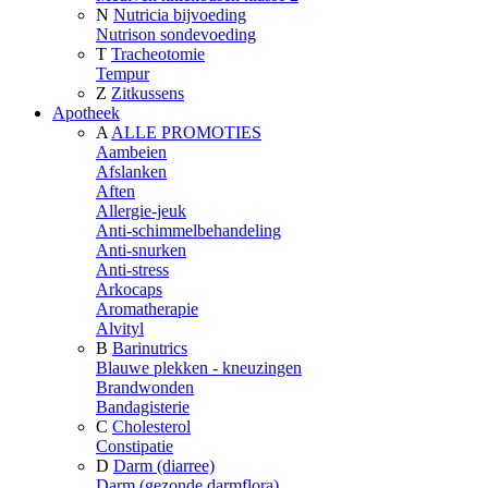
N
Nutricia bijvoeding
Nutrison sondevoeding
T
Tracheotomie
Tempur
Z
Zitkussens
Apotheek
A
ALLE PROMOTIES
Aambeien
Afslanken
Aften
Allergie-jeuk
Anti-schimmelbehandeling
Anti-snurken
Anti-stress
Arkocaps
Aromatherapie
Alvityl
B
Barinutrics
Blauwe plekken - kneuzingen
Brandwonden
Bandagisterie
C
Cholesterol
Constipatie
D
Darm (diarree)
Darm (gezonde darmflora)