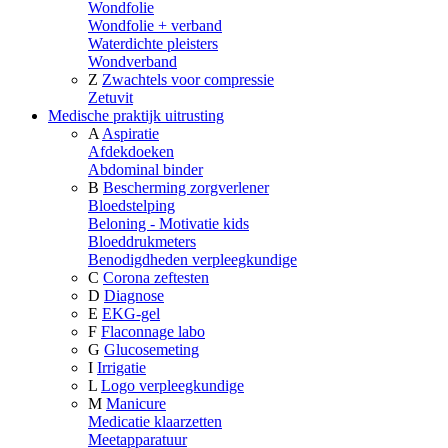
Wondfolie
Wondfolie + verband
Waterdichte pleisters
Wondverband
Z
Zwachtels voor compressie
Zetuvit
Medische praktijk uitrusting
A
Aspiratie
Afdekdoeken
Abdominal binder
B
Bescherming zorgverlener
Bloedstelping
Beloning - Motivatie kids
Bloeddrukmeters
Benodigdheden verpleegkundige
C
Corona zeftesten
D
Diagnose
E
EKG-gel
F
Flaconnage labo
G
Glucosemeting
I
Irrigatie
L
Logo verpleegkundige
M
Manicure
Medicatie klaarzetten
Meetapparatuur