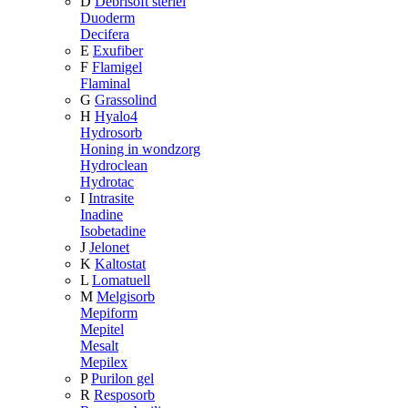
D
Debrisoft steriel
Duoderm
Decifera
E
Exufiber
F
Flamigel
Flaminal
G
Grassolind
H
Hyalo4
Hydrosorb
Honing in wondzorg
Hydroclean
Hydrotac
I
Intrasite
Inadine
Isobetadine
J
Jelonet
K
Kaltostat
L
Lomatuell
M
Melgisorb
Mepiform
Mepitel
Mesalt
Mepilex
P
Purilon gel
R
Resposorb