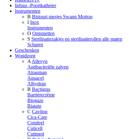
Infuus -Poortkatheter
Instrumenten
B
Bistouri mesjes Swann Morton
I
Inox
Instrumenten
O
Ontsmetten
S
Sterilisatiezakjes en sterilisatierollen alle maten
Scharen
Geschenken
Wondzorg
A
Allevyn
Antibacteriële zalven
Atrauman
Aquacel
Alhydran
B
Bactigras
Barrièrecrème
Biogaze
Biatain
C
Cavilon
Cica-Care
Comfeel
Cuticell
Cutimed