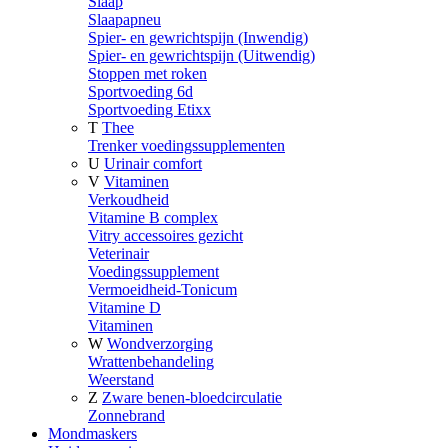
Slaap
Slaapapneu
Spier- en gewrichtspijn (Inwendig)
Spier- en gewrichtspijn (Uitwendig)
Stoppen met roken
Sportvoeding 6d
Sportvoeding Etixx
T
Thee
Trenker voedingssupplementen
U
Urinair comfort
V
Vitaminen
Verkoudheid
Vitamine B complex
Vitry accessoires gezicht
Veterinair
Voedingssupplement
Vermoeidheid-Tonicum
Vitamine D
Vitaminen
W
Wondverzorging
Wrattenbehandeling
Weerstand
Z
Zware benen-bloedcirculatie
Zonnebrand
Mondmaskers