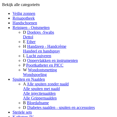
Bekijk alle categorieën
Veilig zonnen
Reisapotheek
Handschoenen
Reinigen - Ontsmetten
D
Doekjes -Swabs
Dettol
E
Ether
H
Handzeep - Handcrème
Handgel en handspray
L
Lucht zuiveren
O
Oppervlakken en instrumenten
P
Poortkatheter en PICC
W
Wondontsmetting
Wondspoeling
Spuiten en Naalden
A
Alle spuiten zonder naald
Alle spuiten met naald
Alle injectienaalden
Alle Grippernaalden
B
Bloedafname
D
Diabetes naalden - spuiten en accessoires
Steriele sets
Katheters IV