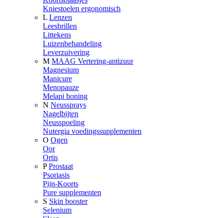
Kniestoelen ergonomisch
L
Lenzen
Leesbrillen
Littekens
Luizenbehandeling
Leverzuivering
M
MAAG Vertering-antizuur
Magnesium
Manicure
Menopauze
Melapi honing
N
Neussprays
Nagelbijten
Neusspoeling
Nutergia voedingssupplementen
O
Ogen
Oor
Ortis
P
Prostaat
Psoriasis
Pijn-Koorts
Pure supplementen
S
Skin booster
Selenium