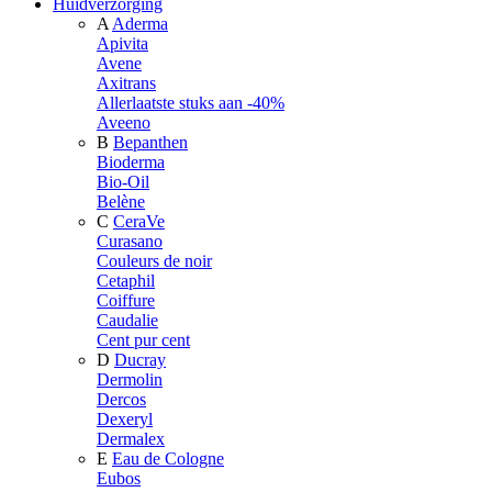
Huidverzorging
A
Aderma
Apivita
Avene
Axitrans
Allerlaatste stuks aan -40%
Aveeno
B
Bepanthen
Bioderma
Bio-Oil
Belène
C
CeraVe
Curasano
Couleurs de noir
Cetaphil
Coiffure
Caudalie
Cent pur cent
D
Ducray
Dermolin
Dercos
Dexeryl
Dermalex
E
Eau de Cologne
Eubos