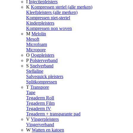
I
Injectiepleisters
K
Kompressen steriel (alle merken)
Kleefpleisters (alle merken)
Kompressen niet-steriel
Kinderpleisters
Kompressen non woven
M
Melolin
Mesoft
Microfoam
Micropore
O
Oogpleisters
P
Polsterverband
S
Snelverband
Stellaline
Salvequick pleisters
Splitkompressen
T
Transpore
Tape
Tegaderm Roll
Tegaderm Film
Tegaderm IV
Tegaderm + transparante pad
V
Vingerpleisters
Vingerverband
W
Watten en katoen