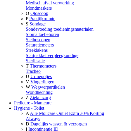
Medisch afval verwerking
Mondmaskers
O
Otoscoop
P
Praktijkruimte
S
Sondage
Sondevoeding toedieningsmaterialen
Stoma toebehoren
Stethoscopen
Saturatiemeters
Steeklakens
Startpakket verpleegkundige
Sterilisatie
T
Thermometers
Tracheo
U
Urinepotjes
V
Vingerlingen
W
Wegwerpartikelen
Wondhechting
Z
Ziekenzorg
Pedicure - Manicure
Hygiene - Toilet
A
Alle Molicare Outlet Extra 30% Korting
Always
D
Dagelijks wassen & verzorgen
I
Incontinentie ID