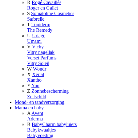
R
Rogé Cavaillès
Roger en Gallet
S
Somatoline Cosmetics
Saforelle
T
Topiderm
The Remedy
U
Uriage
Umami
V
Vichy
Vitry nagellak
Verset Parfums
Vitry Soleil
W
Wondr
X
Xerial
Xantho
Y
Yun
Z
Zonnebescherming
Zeitschild
Mond- en tandverzorging
Mama en baby
A
Avent
Aderma
B
BabyCharm babyluiers
Babykwaaltjes
Babyvoeding