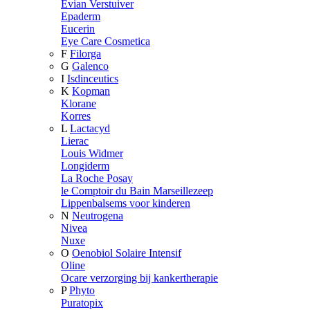
Evian Verstuiver
Epaderm
Eucerin
Eye Care Cosmetica
F
Filorga
G
Galenco
I
Isdinceutics
K
Kopman
Klorane
Korres
L
Lactacyd
Lierac
Louis Widmer
Longiderm
La Roche Posay
le Comptoir du Bain Marseillezeep
Lippenbalsems voor kinderen
N
Neutrogena
Nivea
Nuxe
O
Oenobiol Solaire Intensif
Oline
Ocare verzorging bij kankertherapie
P
Phyto
Puratopix