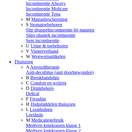
Incontinentie Always
Incontinentie Molicare
Incontinentie Tena
M
Matrasbescherming
S
Stomatoebehoren
Slip druppelincontinentie bij mannen
Slips plastiek incontinentie
Seni incontinentie
U
Urine & toebehoren
V
Vingerverband
W
Wegwerpartikelen
Thuiszorg
A
Aerosoltherapie
Anti-decubitus (anti doorligwonden)
B
Breukbandslips
C
Comfort en welzijn
D
Drinkbekers
Delical
F
Fresubin
H
Hulpmiddelen thuiszorg
L
Loophulpen
Leeshulp
M
Medicatiegebruik
Mediven kniekousen klasse 1
Mediven kniekousen klasse 2