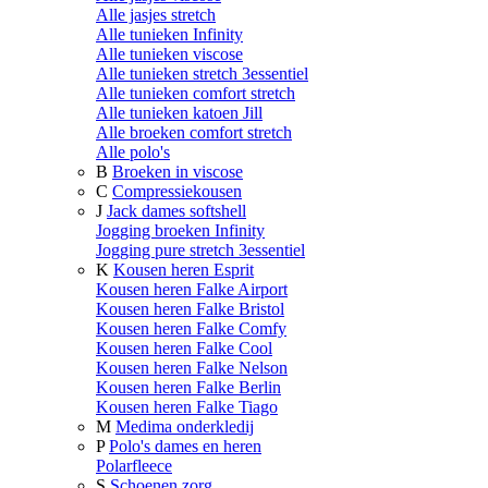
Alle jasjes stretch
Alle tunieken Infinity
Alle tunieken viscose
Alle tunieken stretch 3essentiel
Alle tunieken comfort stretch
Alle tunieken katoen Jill
Alle broeken comfort stretch
Alle polo's
B
Broeken in viscose
C
Compressiekousen
J
Jack dames softshell
Jogging broeken Infinity
Jogging pure stretch 3essentiel
K
Kousen heren Esprit
Kousen heren Falke Airport
Kousen heren Falke Bristol
Kousen heren Falke Comfy
Kousen heren Falke Cool
Kousen heren Falke Nelson
Kousen heren Falke Berlin
Kousen heren Falke Tiago
M
Medima onderkledij
P
Polo's dames en heren
Polarfleece
S
Schoenen zorg