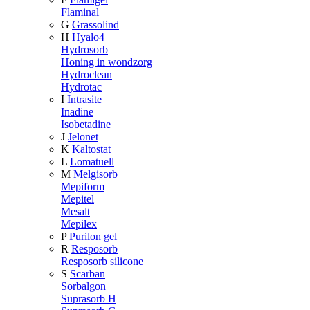
Flaminal
G
Grassolind
H
Hyalo4
Hydrosorb
Honing in wondzorg
Hydroclean
Hydrotac
I
Intrasite
Inadine
Isobetadine
J
Jelonet
K
Kaltostat
L
Lomatuell
M
Melgisorb
Mepiform
Mepitel
Mesalt
Mepilex
P
Purilon gel
R
Resposorb
Resposorb silicone
S
Scarban
Sorbalgon
Suprasorb H