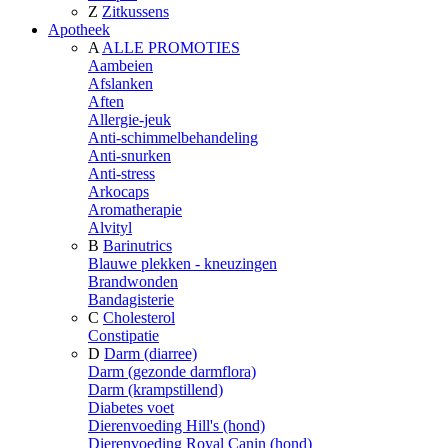
Z
Zitkussens
Apotheek
A
ALLE PROMOTIES
Aambeien
Afslanken
Aften
Allergie-jeuk
Anti-schimmelbehandeling
Anti-snurken
Anti-stress
Arkocaps
Aromatherapie
Alvityl
B
Barinutrics
Blauwe plekken - kneuzingen
Brandwonden
Bandagisterie
C
Cholesterol
Constipatie
D
Darm (diarree)
Darm (gezonde darmflora)
Darm (krampstillend)
Diabetes voet
Dierenvoeding Hill's (hond)
Dierenvoeding Royal Canin (hond)