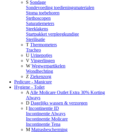
S
Sondage
Sondevoeding toedieningsmaterialen
Stoma toebehoren
Stethoscopen
Saturatiemeters
Steeklakens
Startpakket verpleegkundige
Sterilisatie
T
Thermometers
Tracheo
U
Urinepotjes
V
Vingerlingen
W
Wegwerpartikelen
Wondhechting
Z
Ziekenzorg
Pedicure - Manicure
Hygiene - Toilet
A
Alle Molicare Outlet Extra 30% Korting
Always
D
Dagelijks wassen & verzorgen
I
Incontinentie ID
Incontinentie Always
Incontinentie Molicare
Incontinentie Tena
M
Matrasbescherming