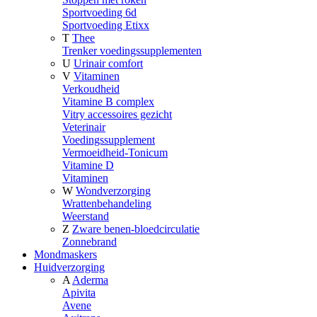
Sportvoeding 6d
Sportvoeding Etixx
T
Thee
Trenker voedingssupplementen
U
Urinair comfort
V
Vitaminen
Verkoudheid
Vitamine B complex
Vitry accessoires gezicht
Veterinair
Voedingssupplement
Vermoeidheid-Tonicum
Vitamine D
Vitaminen
W
Wondverzorging
Wrattenbehandeling
Weerstand
Z
Zware benen-bloedcirculatie
Zonnebrand
Mondmaskers
Huidverzorging
A
Aderma
Apivita
Avene