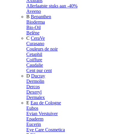
Axitrans
Allerlaatste stuks aan -40%
Aveeno
B
Bepanthen
Bioderma
Bio-Oil
Belène
C
CeraVe
Curasano
Couleurs de noir
Cetaphil
Coiffure
Caudalie
Cent pur cent
D
Ducray
Dermolin
Dercos
Dexeryl
Dermalex
E
Eau de Cologne
Eubos
Evian Verstuiver
Epaderm
Eucerin
Eye Care Cosmetica