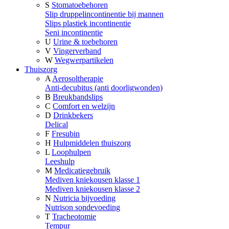
S
Stomatoebehoren
Slip druppelincontinentie bij mannen
Slips plastiek incontinentie
Seni incontinentie
U
Urine & toebehoren
V
Vingerverband
W
Wegwerpartikelen
Thuiszorg
A
Aerosoltherapie
Anti-decubitus (anti doorligwonden)
B
Breukbandslips
C
Comfort en welzijn
D
Drinkbekers
Delical
F
Fresubin
H
Hulpmiddelen thuiszorg
L
Loophulpen
Leeshulp
M
Medicatiegebruik
Mediven kniekousen klasse 1
Mediven kniekousen klasse 2
N
Nutricia bijvoeding
Nutrison sondevoeding
T
Tracheotomie
Tempur