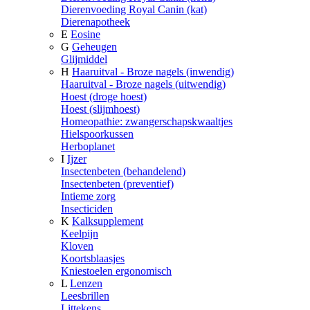
Dierenvoeding Royal Canin (kat)
Dierenapotheek
E
Eosine
G
Geheugen
Glijmiddel
H
Haaruitval - Broze nagels (inwendig)
Haaruitval - Broze nagels (uitwendig)
Hoest (droge hoest)
Hoest (slijmhoest)
Homeopathie: zwangerschapskwaaltjes
Hielspoorkussen
Herboplanet
I
Ijzer
Insectenbeten (behandelend)
Insectenbeten (preventief)
Intieme zorg
Insecticiden
K
Kalksupplement
Keelpijn
Kloven
Koortsblaasjes
Kniestoelen ergonomisch
L
Lenzen
Leesbrillen
Littekens