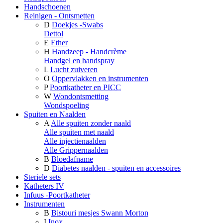
Handschoenen
Reinigen - Ontsmetten
D
Doekjes -Swabs
Dettol
E
Ether
H
Handzeep - Handcrème
Handgel en handspray
L
Lucht zuiveren
O
Oppervlakken en instrumenten
P
Poortkatheter en PICC
W
Wondontsmetting
Wondspoeling
Spuiten en Naalden
A
Alle spuiten zonder naald
Alle spuiten met naald
Alle injectienaalden
Alle Grippernaalden
B
Bloedafname
D
Diabetes naalden - spuiten en accessoires
Steriele sets
Katheters IV
Infuus -Poortkatheter
Instrumenten
B
Bistouri mesjes Swann Morton
I
Inox