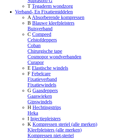
Suprasorb G
T
Tegaderm wondzorg
Verband- En Fixatiemiddelen
A
Absorberende kompressen
B
Blauwe kleefpleisters
Buisverband
C
Compeed
Celstofdeppers
Coban
Chirurgische tape
Cosmopor wondverbanden
Curapor
E
Elastische windels
F
Febelcare
Fixatieverband
Fixatiewindels
G
Gaasdeppers
Gaaswieken
Gipswindels
H
Hechtingstrips
Heka
I
Injectiepleisters
K
Kompressen steriel (alle merken)
Kleefpleisters (alle merken)
Kompressen niet-steriel