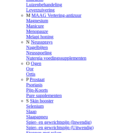
Luizenbehandeling
Leverzuivering
M
MAAG Vertering-antizuur
Magnesium
Manicure
Menopauze
Melapi honing
N
Neussprays
Nagelbijten
Neusspoeling
Nutergia voedingssupplementen
O
Ogen
Oor
Ortis
P
Prostaat
Psoriasis
Pijn-Koorts
Pure supplementen
S
Skin booster
Selenium
Slaap
Slaapapneu
Spier- en gewrichtspijn (Inwendig)
Spier- en gewrichtspijn (Uitwendig)
Stoppen met roken