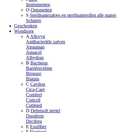
Instrumenten
O
Ontsmetten
S
Sterilisatiezakjes en sterilisatierollen alle maten
Scharen
Geschenken
Wondzorg
A
Allevyn
Antibacteriële zalven
Atrauman
Aquacel
Alhydran
B
Bactigras
Barrièrecrème
Biogaze
Biatain
C
Cavilon
Cica-Care
Comfeel
Cuticell
Cutimed
D
Debrisoft steriel
Duoderm
Decifera
E
Exufiber
F
Flamigel