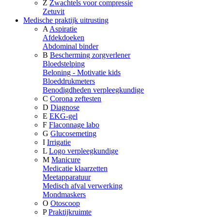
Z
Zwachtels voor compressie
Zetuvit
Medische praktijk uitrusting
A
Aspiratie
Afdekdoeken
Abdominal binder
B
Bescherming zorgverlener
Bloedstelping
Beloning - Motivatie kids
Bloeddrukmeters
Benodigdheden verpleegkundige
C
Corona zeftesten
D
Diagnose
E
EKG-gel
F
Flaconnage labo
G
Glucosemeting
I
Irrigatie
L
Logo verpleegkundige
M
Manicure
Medicatie klaarzetten
Meetapparatuur
Medisch afval verwerking
Mondmaskers
O
Otoscoop
P
Praktijkruimte