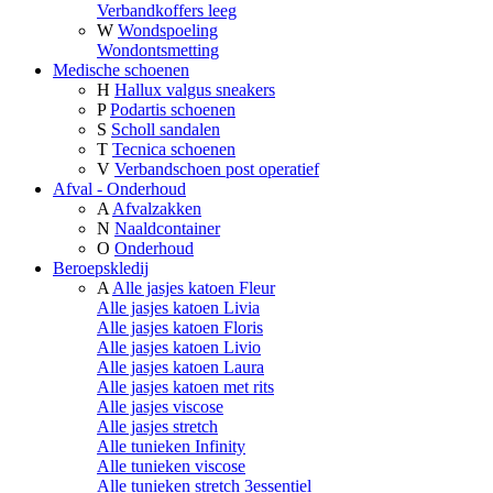
Verbandkoffers leeg
W
Wondspoeling
Wondontsmetting
Medische schoenen
H
Hallux valgus sneakers
P
Podartis schoenen
S
Scholl sandalen
T
Tecnica schoenen
V
Verbandschoen post operatief
Afval - Onderhoud
A
Afvalzakken
N
Naaldcontainer
O
Onderhoud
Beroepskledij
A
Alle jasjes katoen Fleur
Alle jasjes katoen Livia
Alle jasjes katoen Floris
Alle jasjes katoen Livio
Alle jasjes katoen Laura
Alle jasjes katoen met rits
Alle jasjes viscose
Alle jasjes stretch
Alle tunieken Infinity
Alle tunieken viscose
Alle tunieken stretch 3essentiel