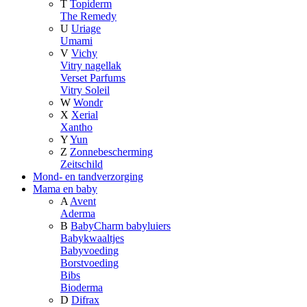
T
Topiderm
The Remedy
U
Uriage
Umami
V
Vichy
Vitry nagellak
Verset Parfums
Vitry Soleil
W
Wondr
X
Xerial
Xantho
Y
Yun
Z
Zonnebescherming
Zeitschild
Mond- en tandverzorging
Mama en baby
A
Avent
Aderma
B
BabyCharm babyluiers
Babykwaaltjes
Babyvoeding
Borstvoeding
Bibs
Bioderma
D
Difrax