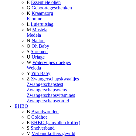
E
Essentiële oliën
G
Geboortegeschenken
K
Kraamzorg
Klorane
L
Luieruitslag
M
Mustela
Medela
N
Nattou
O
Oh Baby
S
Striemen
U
Uriage
W
Waterwipes doekjes
Weleda
Y
Yun Baby
Z
Zwangerschapskwaaltjes
Zwangerschapstest
Zwangerschapswens
Zwangerschapsvitamines
Zwangerschapsgordel
EHBO
B
Brandwonden
C
Coldhot
E
EHBO (aanvullen koffer)
S
Snelverband
V
Verbandkoffers gevuld