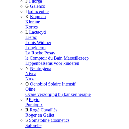
F
Filorga
G
Galenco
I
Isdinceutics
K
Kopman
Klorane
Korres
L
Lactacyd
Lierac
Louis Widmer
Longiderm
La Roche Posay
le Comptoir du Bain Marseillezeep
Lippenbalsems voor kinderen
N
Neutrogena
Nivea
Nuxe
O
Oenobiol Solaire Intensif
Oline
Ocare verzorging bij kankertherapie
P
Phyto
Puratopix
R
Rogé Cavaillès
Roger en Gallet
S
Somatoline Cosmetics
Saforelle