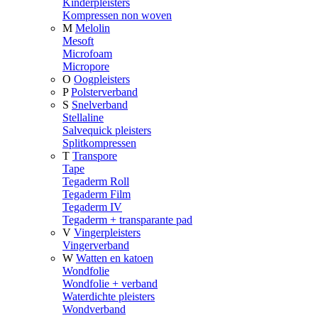
Kinderpleisters
Kompressen non woven
M
Melolin
Mesoft
Microfoam
Micropore
O
Oogpleisters
P
Polsterverband
S
Snelverband
Stellaline
Salvequick pleisters
Splitkompressen
T
Transpore
Tape
Tegaderm Roll
Tegaderm Film
Tegaderm IV
Tegaderm + transparante pad
V
Vingerpleisters
Vingerverband
W
Watten en katoen
Wondfolie
Wondfolie + verband
Waterdichte pleisters
Wondverband