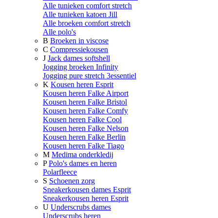
Alle tunieken comfort stretch
Alle tunieken katoen Jill
Alle broeken comfort stretch
Alle polo's
B
Broeken in viscose
C
Compressiekousen
J
Jack dames softshell
Jogging broeken Infinity
Jogging pure stretch 3essentiel
K
Kousen heren Esprit
Kousen heren Falke Airport
Kousen heren Falke Bristol
Kousen heren Falke Comfy
Kousen heren Falke Cool
Kousen heren Falke Nelson
Kousen heren Falke Berlin
Kousen heren Falke Tiago
M
Medima onderkledij
P
Polo's dames en heren
Polarfleece
S
Schoenen zorg
Sneakerkousen dames Esprit
Sneakerkousen heren Esprit
U
Underscrubs dames
Underscrubs heren