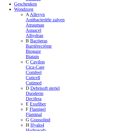
Geschenken
Wondzorg
A
Allevyn
Antibacteriële zalven
Atrauman
Aquacel
Alhydran
B
Bactigras
Barrièrecrème
Biogaze
Biatain
C
Cavilon
Cica-Care
Comfeel
Cuticell
Cutimed
D
Debrisoft steriel
Duoderm
Decifera
E
Exufiber
F
Flamigel
Flaminal
G
Grassolind
H
Hyalo4
Hydrosorb