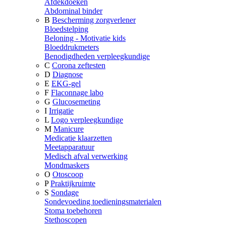
Afdekdoeken
Abdominal binder
B
Bescherming zorgverlener
Bloedstelping
Beloning - Motivatie kids
Bloeddrukmeters
Benodigdheden verpleegkundige
C
Corona zeftesten
D
Diagnose
E
EKG-gel
F
Flaconnage labo
G
Glucosemeting
I
Irrigatie
L
Logo verpleegkundige
M
Manicure
Medicatie klaarzetten
Meetapparatuur
Medisch afval verwerking
Mondmaskers
O
Otoscoop
P
Praktijkruimte
S
Sondage
Sondevoeding toedieningsmaterialen
Stoma toebehoren
Stethoscopen