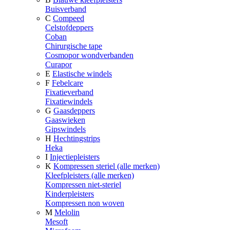
Buisverband
C
Compeed
Celstofdeppers
Coban
Chirurgische tape
Cosmopor wondverbanden
Curapor
E
Elastische windels
F
Febelcare
Fixatieverband
Fixatiewindels
G
Gaasdeppers
Gaaswieken
Gipswindels
H
Hechtingstrips
Heka
I
Injectiepleisters
K
Kompressen steriel (alle merken)
Kleefpleisters (alle merken)
Kompressen niet-steriel
Kinderpleisters
Kompressen non woven
M
Melolin
Mesoft