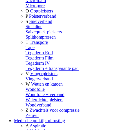
Microfoam
Micropore
O
Oogpleisters
P
Polsterverband
S
Snelverband
Stellaline
Salvequick pleisters
Splitkompressen
T
Transpore
Tape
Tegaderm Roll
Tegaderm Film
Tegaderm IV
Tegaderm + transparante pad
V
Vingerpleisters
Vingerverband
W
Watten en katoen
Wondfolie
Wondfolie + verband
Waterdichte pleisters
Wondverband
Z
Zwachtels voor compressie
Zetuvit
Medische praktijk uitrusting
A
Aspiratie