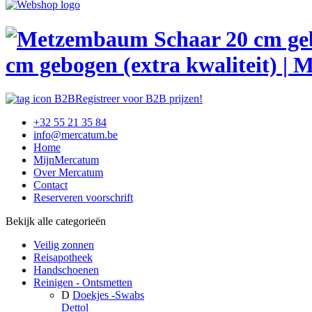
cm gebogen (extra kwaliteit) | 
Registreer voor B2B prijzen!
+32 55 21 35 84
info@mercatum.be
Home
MijnMercatum
Over Mercatum
Contact
Reserveren voorschrift
Bekijk alle categorieën
Veilig zonnen
Reisapotheek
Handschoenen
Reinigen - Ontsmetten
D
Doekjes -Swabs
Dettol