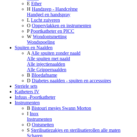
E
Ether
H
Handzeep - Handcrème
Handgel en handspray
L
Lucht zuiveren
O
Oppervlakken en instrumenten
P
Poortkatheter en PICC
W
Wondontsmetting
Wondspoeling
Spuiten en Naalden
A
Alle spuiten zonder naald
Alle spuiten met naald
Alle injectienaalden
Alle Grippernaalden
B
Bloedafname
D
Diabetes naalden - spuiten en accessoires
Steriele sets
Katheters IV
Infuus -Poortkatheter
Instrumenten
B
Bistouri mesjes Swann Morton
I
Inox
Instrumenten
O
Ontsmetten
S
Sterilisatiezakjes en sterilisatierollen alle maten
Scharen