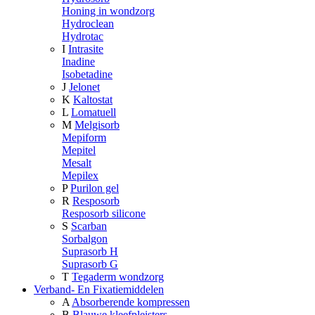
Honing in wondzorg
Hydroclean
Hydrotac
I
Intrasite
Inadine
Isobetadine
J
Jelonet
K
Kaltostat
L
Lomatuell
M
Melgisorb
Mepiform
Mepitel
Mesalt
Mepilex
P
Purilon gel
R
Resposorb
Resposorb silicone
S
Scarban
Sorbalgon
Suprasorb H
Suprasorb G
T
Tegaderm wondzorg
Verband- En Fixatiemiddelen
A
Absorberende kompressen
B
Blauwe kleefpleisters