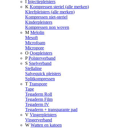
I
Injectiepleisters
K
Kompressen steriel (alle merken)
Kleefpleisters (alle merken)
Kompressen niet-steriel
Kinderpleisters
Kompressen non woven
M
Melolin
Mesoft
Microfoam
Micropore
O
Oogpleisters
P
Polsterverband
S
Snelverband
Stellaline
Salvequick pleisters
Splitkompressen
T
Transpore
Tape
Tegaderm Roll
Tegaderm Film
Tegaderm IV
Tegaderm + transparante pad
V
Vingerpleisters
Vingerverband
W
Watten en katoen