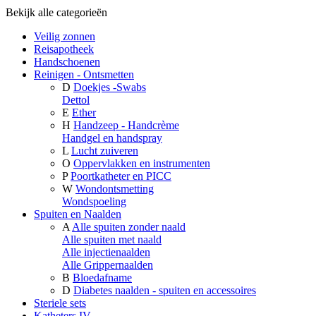
Bekijk alle categorieën
Veilig zonnen
Reisapotheek
Handschoenen
Reinigen - Ontsmetten
D
Doekjes -Swabs
Dettol
E
Ether
H
Handzeep - Handcrème
Handgel en handspray
L
Lucht zuiveren
O
Oppervlakken en instrumenten
P
Poortkatheter en PICC
W
Wondontsmetting
Wondspoeling
Spuiten en Naalden
A
Alle spuiten zonder naald
Alle spuiten met naald
Alle injectienaalden
Alle Grippernaalden
B
Bloedafname
D
Diabetes naalden - spuiten en accessoires
Steriele sets
Katheters IV