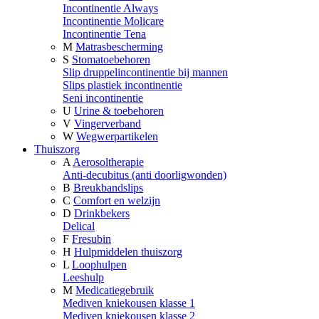
Incontinentie Always
Incontinentie Molicare
Incontinentie Tena
M
Matrasbescherming
S
Stomatoebehoren
Slip druppelincontinentie bij mannen
Slips plastiek incontinentie
Seni incontinentie
U
Urine & toebehoren
V
Vingerverband
W
Wegwerpartikelen
Thuiszorg
A
Aerosoltherapie
Anti-decubitus (anti doorligwonden)
B
Breukbandslips
C
Comfort en welzijn
D
Drinkbekers
Delical
F
Fresubin
H
Hulpmiddelen thuiszorg
L
Loophulpen
Leeshulp
M
Medicatiegebruik
Mediven kniekousen klasse 1
Mediven kniekousen klasse 2