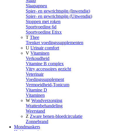
Slaap
Slaapapneu
Spier- en gewrichtspijn (Inwendig)
Spier- en gewrichtspijn (Uitwendig)
Stoppen met roken
Sportvoeding 6d
Sportvoeding Etixx
T
Thee
Trenker voedingssupplementen
U
Urinair comfort
V
Vitaminen
Verkoudheid
Vitamine B complex
Vitry accessoires gezicht
Veterinair
Voedingssupplement
Vermoeidheid-Tonicum
Vitamine D
Vitaminen
W
Wondverzorging
Wrattenbehandeling
Weerstand
Z
Zware benen-bloedcirculatie
Zonnebrand
Mondmaskers