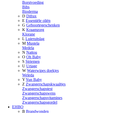
Borstvoeding
Bibs
Bioderma
D
Difrax
E
Essentiële oliën
G
Geboortegeschenken
K
Kraamzorg
Klorane
L
Luieruitslag
M
Mustela
Medela
N
Nattou
O
Oh Baby
S
Striemen
U
Uriage
W
Waterwipes doekjes
Weleda
Y
Yun Baby
Z
Zwangerschapskwaaltjes
Zwangerschapstest
Zwangerschapswens
Zwangerschapsvitamines
Zwangerschapsgordel
EHBO
B
Brandwonden