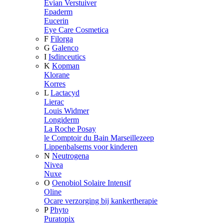
Evian Verstuiver
Epaderm
Eucerin
Eye Care Cosmetica
F
Filorga
G
Galenco
I
Isdinceutics
K
Kopman
Klorane
Korres
L
Lactacyd
Lierac
Louis Widmer
Longiderm
La Roche Posay
le Comptoir du Bain Marseillezeep
Lippenbalsems voor kinderen
N
Neutrogena
Nivea
Nuxe
O
Oenobiol Solaire Intensif
Oline
Ocare verzorging bij kankertherapie
P
Phyto
Puratopix