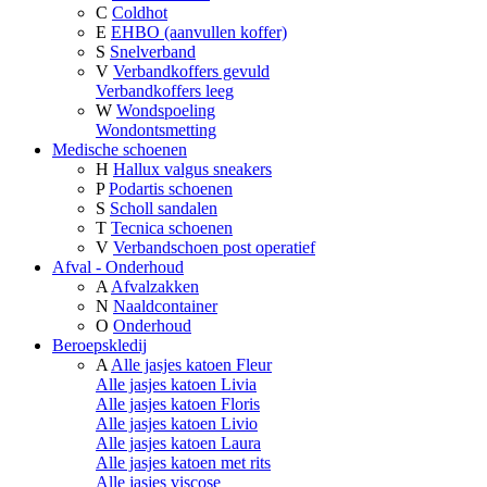
C
Coldhot
E
EHBO (aanvullen koffer)
S
Snelverband
V
Verbandkoffers gevuld
Verbandkoffers leeg
W
Wondspoeling
Wondontsmetting
Medische schoenen
H
Hallux valgus sneakers
P
Podartis schoenen
S
Scholl sandalen
T
Tecnica schoenen
V
Verbandschoen post operatief
Afval - Onderhoud
A
Afvalzakken
N
Naaldcontainer
O
Onderhoud
Beroepskledij
A
Alle jasjes katoen Fleur
Alle jasjes katoen Livia
Alle jasjes katoen Floris
Alle jasjes katoen Livio
Alle jasjes katoen Laura
Alle jasjes katoen met rits
Alle jasjes viscose