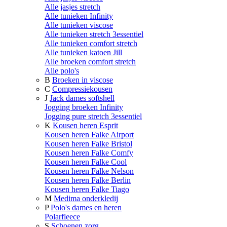
Alle jasjes stretch
Alle tunieken Infinity
Alle tunieken viscose
Alle tunieken stretch 3essentiel
Alle tunieken comfort stretch
Alle tunieken katoen Jill
Alle broeken comfort stretch
Alle polo's
B
Broeken in viscose
C
Compressiekousen
J
Jack dames softshell
Jogging broeken Infinity
Jogging pure stretch 3essentiel
K
Kousen heren Esprit
Kousen heren Falke Airport
Kousen heren Falke Bristol
Kousen heren Falke Comfy
Kousen heren Falke Cool
Kousen heren Falke Nelson
Kousen heren Falke Berlin
Kousen heren Falke Tiago
M
Medima onderkledij
P
Polo's dames en heren
Polarfleece
S
Schoenen zorg