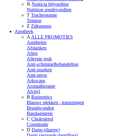
N
Nutricia bijvoeding
Nutrison sondevoeding
T
Tracheotomie
Tempur
Z
Zitkussens
Apotheek
A
ALLE PROMOTIES
Aambeien
Afslanken
Aften
Allergie-jeuk
Anti-schimmelbehandeling
Anti-snurken
Anti-stress
Arkocaps
Aromatherapie
Alvityl
B
Barinutrics
Blauwe plekken - kneuzingen
Brandwonden
Bandagisterie
C
Cholesterol
Constipatie
D
Darm (diarree)
Darm (gezonde darmflora)