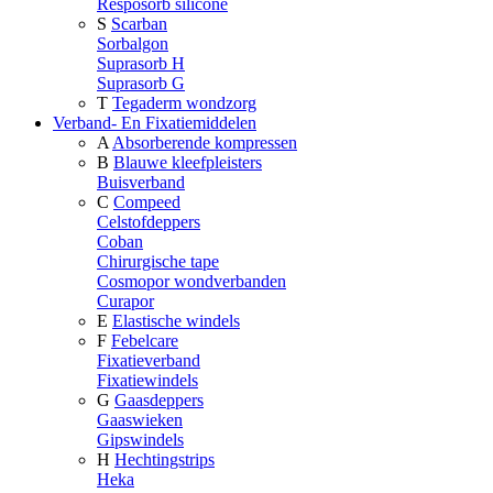
Resposorb silicone
S
Scarban
Sorbalgon
Suprasorb H
Suprasorb G
T
Tegaderm wondzorg
Verband- En Fixatiemiddelen
A
Absorberende kompressen
B
Blauwe kleefpleisters
Buisverband
C
Compeed
Celstofdeppers
Coban
Chirurgische tape
Cosmopor wondverbanden
Curapor
E
Elastische windels
F
Febelcare
Fixatieverband
Fixatiewindels
G
Gaasdeppers
Gaaswieken
Gipswindels
H
Hechtingstrips
Heka