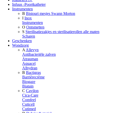
Infuus -Poortkatheter
Instrumenten
B
Bistouri mesjes Swann Morton
I
Inox
Instrumenten
O
Ontsmetten
S
Sterilisatiezakjes en sterilisatierollen alle maten
Scharen
Geschenken
Wondzorg
A
Allevyn
Antibacteriële zalven
Atrauman
Aquacel
Alhydran
B
Bactigras
Barrièrecrème
Biogaze
Biatain
C
Cavilon
Cica-Care
Comfeel
Cuticell
Cutimed