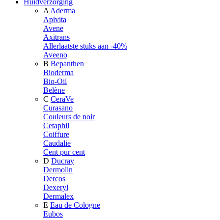
Huidverzorging
A
Aderma
Apivita
Avene
Axitrans
Allerlaatste stuks aan -40%
Aveeno
B
Bepanthen
Bioderma
Bio-Oil
Belène
C
CeraVe
Curasano
Couleurs de noir
Cetaphil
Coiffure
Caudalie
Cent pur cent
D
Ducray
Dermolin
Dercos
Dexeryl
Dermalex
E
Eau de Cologne
Eubos