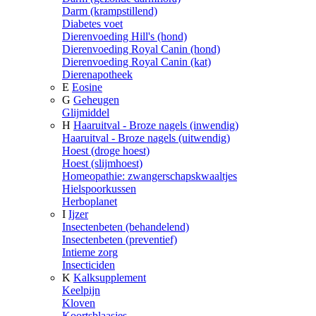
Darm (krampstillend)
Diabetes voet
Dierenvoeding Hill's (hond)
Dierenvoeding Royal Canin (hond)
Dierenvoeding Royal Canin (kat)
Dierenapotheek
E
Eosine
G
Geheugen
Glijmiddel
H
Haaruitval - Broze nagels (inwendig)
Haaruitval - Broze nagels (uitwendig)
Hoest (droge hoest)
Hoest (slijmhoest)
Homeopathie: zwangerschapskwaaltjes
Hielspoorkussen
Herboplanet
I
Ijzer
Insectenbeten (behandelend)
Insectenbeten (preventief)
Intieme zorg
Insecticiden
K
Kalksupplement
Keelpijn
Kloven
Koortsblaasjes