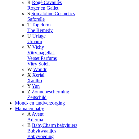
R
Rogé Cavaillès
Roger en Gallet
S
Somatoline Cosmetics
Saforelle
T
Topiderm
The Remedy
U
Uriage
Umami
V
Vichy
Vitry nagellak
Verset Parfums
Vitry Soleil
W
Wondr
X
Xerial
Xantho
Y
Yun
Z
Zonnebescherming
Zeitschild
Mond- en tandverzorging
Mama en baby
A
Avent
Aderma
B
BabyCharm babyluiers
Babykwaaltjes
Babyvoeding