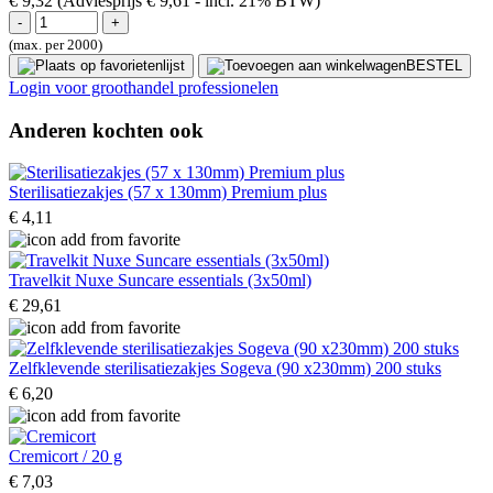
€ 9,32
(Adviesprijs € 9,61
- incl. 21% BTW)
(max. per 2000)
BESTEL
Login voor groothandel professionelen
Anderen kochten ook
Sterilisatiezakjes (57 x 130mm) Premium plus
€ 4,11
Travelkit Nuxe Suncare essentials (3x50ml)
€ 29,61
Zelfklevende sterilisatiezakjes Sogeva (90 x230mm) 200 stuks
€ 6,20
Cremicort / 20 g
€ 7,03