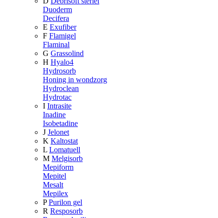
D
Debrisoft steriel
Duoderm
Decifera
E
Exufiber
F
Flamigel
Flaminal
G
Grassolind
H
Hyalo4
Hydrosorb
Honing in wondzorg
Hydroclean
Hydrotac
I
Intrasite
Inadine
Isobetadine
J
Jelonet
K
Kaltostat
L
Lomatuell
M
Melgisorb
Mepiform
Mepitel
Mesalt
Mepilex
P
Purilon gel
R
Resposorb