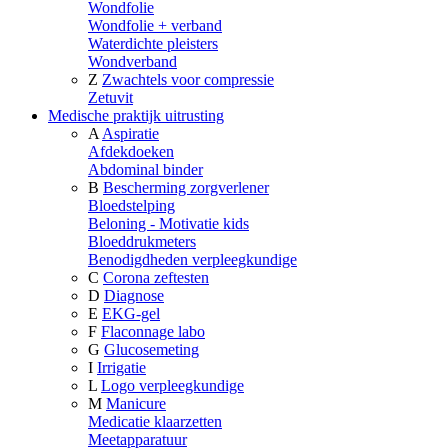
Wondfolie
Wondfolie + verband
Waterdichte pleisters
Wondverband
Z
Zwachtels voor compressie
Zetuvit
Medische praktijk uitrusting
A
Aspiratie
Afdekdoeken
Abdominal binder
B
Bescherming zorgverlener
Bloedstelping
Beloning - Motivatie kids
Bloeddrukmeters
Benodigdheden verpleegkundige
C
Corona zeftesten
D
Diagnose
E
EKG-gel
F
Flaconnage labo
G
Glucosemeting
I
Irrigatie
L
Logo verpleegkundige
M
Manicure
Medicatie klaarzetten
Meetapparatuur