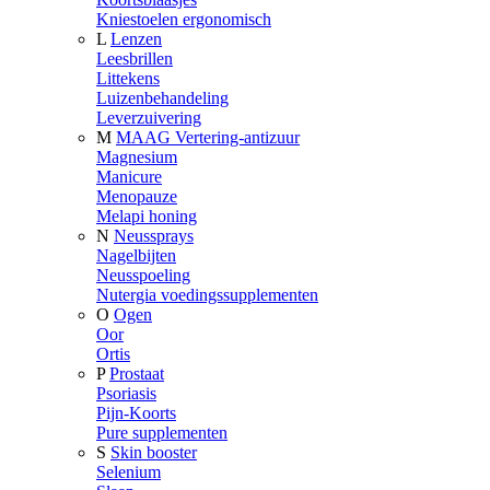
Kniestoelen ergonomisch
L
Lenzen
Leesbrillen
Littekens
Luizenbehandeling
Leverzuivering
M
MAAG Vertering-antizuur
Magnesium
Manicure
Menopauze
Melapi honing
N
Neussprays
Nagelbijten
Neusspoeling
Nutergia voedingssupplementen
O
Ogen
Oor
Ortis
P
Prostaat
Psoriasis
Pijn-Koorts
Pure supplementen
S
Skin booster
Selenium