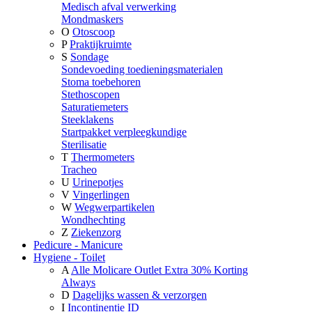
Medisch afval verwerking
Mondmaskers
O
Otoscoop
P
Praktijkruimte
S
Sondage
Sondevoeding toedieningsmaterialen
Stoma toebehoren
Stethoscopen
Saturatiemeters
Steeklakens
Startpakket verpleegkundige
Sterilisatie
T
Thermometers
Tracheo
U
Urinepotjes
V
Vingerlingen
W
Wegwerpartikelen
Wondhechting
Z
Ziekenzorg
Pedicure - Manicure
Hygiene - Toilet
A
Alle Molicare Outlet Extra 30% Korting
Always
D
Dagelijks wassen & verzorgen
I
Incontinentie ID