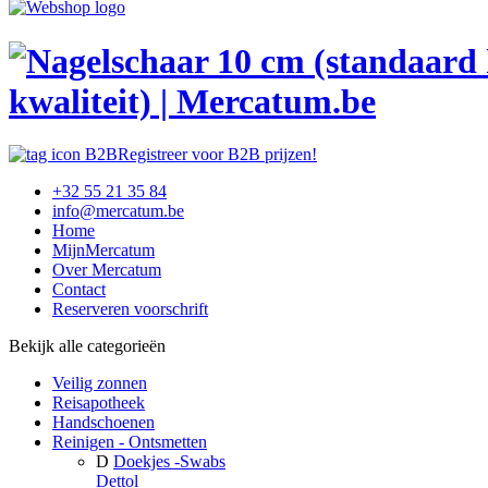
kwaliteit) | Mercatum.be
Registreer voor B2B prijzen!
+32 55 21 35 84
info@mercatum.be
Home
MijnMercatum
Over Mercatum
Contact
Reserveren voorschrift
Bekijk alle categorieën
Veilig zonnen
Reisapotheek
Handschoenen
Reinigen - Ontsmetten
D
Doekjes -Swabs
Dettol