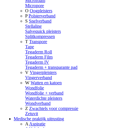
Microfoam
Micropore
O
Oogpleisters
P
Polsterverband
S
Snelverband
Stellaline
Salvequick pleisters
Splitkompressen
T
Transpore
Tape
Tegaderm Roll
Tegaderm Film
Tegaderm IV
Tegaderm + transparante pad
V
Vingerpleisters
Vingerverband
W
Watten en katoen
Wondfolie
Wondfolie + verband
Waterdichte pleisters
Wondverband
Z
Zwachtels voor compressie
Zetuvit
Medische praktijk uitrusting
A
Aspiratie