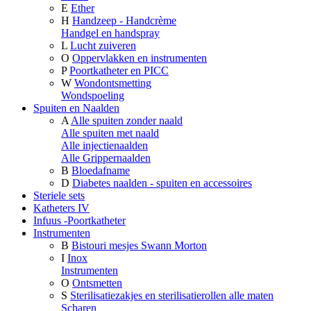
E
Ether
H
Handzeep - Handcrème
Handgel en handspray
L
Lucht zuiveren
O
Oppervlakken en instrumenten
P
Poortkatheter en PICC
W
Wondontsmetting
Wondspoeling
Spuiten en Naalden
A
Alle spuiten zonder naald
Alle spuiten met naald
Alle injectienaalden
Alle Grippernaalden
B
Bloedafname
D
Diabetes naalden - spuiten en accessoires
Steriele sets
Katheters IV
Infuus -Poortkatheter
Instrumenten
B
Bistouri mesjes Swann Morton
I
Inox
Instrumenten
O
Ontsmetten
S
Sterilisatiezakjes en sterilisatierollen alle maten
Scharen