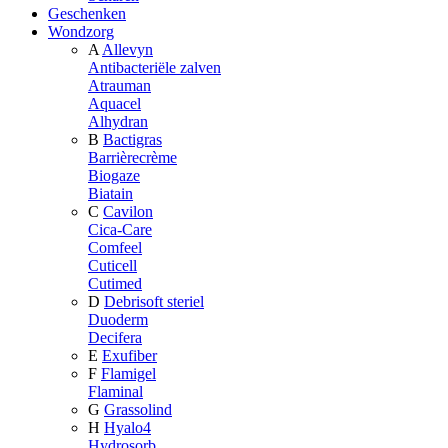
Geschenken
Wondzorg
A
Allevyn
Antibacteriële zalven
Atrauman
Aquacel
Alhydran
B
Bactigras
Barrièrecrème
Biogaze
Biatain
C
Cavilon
Cica-Care
Comfeel
Cuticell
Cutimed
D
Debrisoft steriel
Duoderm
Decifera
E
Exufiber
F
Flamigel
Flaminal
G
Grassolind
H
Hyalo4
Hydrosorb