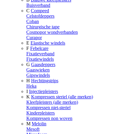
Buisverband
C
Compeed
Celstofdeppers
Coban
Chirurgische tape
Cosmopor wondverbanden
Curapor
E
Elastische windels
F
Febelcare
Fixatieverband
Fixatiewindels
G
Gaasdeppers
Gaaswieken
Gipswindels
H
Hechtingstrips
Heka
I
Injectiepleisters
K
Kompressen steriel (alle merken)
Kleefpleisters (alle merken)
Kompressen niet-steriel
Kinderpleisters
Kompressen non woven
M
Melolin
Mesoft