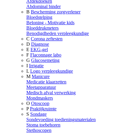
Afdekdoeken
Abdominal binder
B
Bescherming zorgverlener
Bloedstelping
Beloning - Motivatie kids
Bloeddrukmeters
Benodigdheden verpleegkundige
C
Corona zeftesten
D
Diagnose
E
EKG-gel
F
Flaconnage labo
G
Glucosemeting
I
Irrigatie
L
Logo verpleegkundige
M
Manicure
Medicatie klaarzetten
Meetapparatuur
Medisch afval verwerking
Mondmaskers
O
Otoscoop
P
Praktijkruimte
S
Sondage
Sondevoeding toedieningsmaterialen
Stoma toebehoren
Stethoscopen