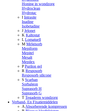
Honing in wondzorg
Hydroclean
Hydrotac
I
Intrasite
Inadine
Isobetadine
J
Jelonet
K
Kaltostat
L
Lomatuell
M
Melgisorb
Mepiform
Mepitel
Mesalt
Mepilex
P
Purilon gel
R
Resposorb
Resposorb silicone
S
Scarban
Sorbalgon
Suprasorb H
Suprasorb G
T
Tegaderm wondzorg
Verband- En Fixatiemiddelen
A
Absorberende kompressen
B
Blauwe kleefpleisters