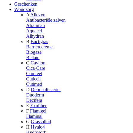
Geschenken
Wondzorg
A
Allevyn
Antibacteriële zalven
Atrauman
Aquacel
Alhydran
B
Bactigras
Barrièrecrème
Biogaze
Biatain
C
Cavilon
Cica-Care
Comfeel
Cuticell
Cutimed
D
Debrisoft steriel
Duoderm
Decifera
E
Exufiber
F
Flamigel
Flaminal
G
Grassolind
H
Hyalo4
Hydrosorb