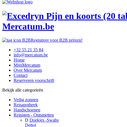
Mercatum.be
Registreer voor B2B prijzen!
+32 55 21 35 84
info@mercatum.be
Home
MijnMercatum
Over Mercatum
Contact
Reserveren voorschrift
Bekijk alle categorieën
Veilig zonnen
Reisapotheek
Handschoenen
Reinigen - Ontsmetten
D
Doekjes -Swabs
Dettol