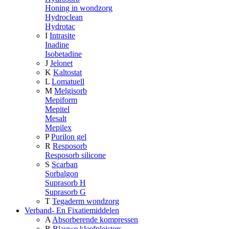
Honing in wondzorg
Hydroclean
Hydrotac
I
Intrasite
Inadine
Isobetadine
J
Jelonet
K
Kaltostat
L
Lomatuell
M
Melgisorb
Mepiform
Mepitel
Mesalt
Mepilex
P
Purilon gel
R
Resposorb
Resposorb silicone
S
Scarban
Sorbalgon
Suprasorb H
Suprasorb G
T
Tegaderm wondzorg
Verband- En Fixatiemiddelen
A
Absorberende kompressen
B
Blauwe kleefpleisters