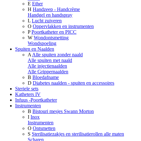
E
Ether
H
Handzeep - Handcrème
Handgel en handspray
L
Lucht zuiveren
O
Oppervlakken en instrumenten
P
Poortkatheter en PICC
W
Wondontsmetting
Wondspoeling
Spuiten en Naalden
A
Alle spuiten zonder naald
Alle spuiten met naald
Alle injectienaalden
Alle Grippernaalden
B
Bloedafname
D
Diabetes naalden - spuiten en accessoires
Steriele sets
Katheters IV
Infuus -Poortkatheter
Instrumenten
B
Bistouri mesjes Swann Morton
I
Inox
Instrumenten
O
Ontsmetten
S
Sterilisatiezakjes en sterilisatierollen alle maten
Scharen