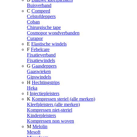
Buisverband
C
Compeed
Celstofdeppers
Coban
Chirurgische tape
Cosmopor wondverbanden
Curapor
E
Elastische windels
F
Febelcare
Fixatieverband
Fixatiewindels
G
Gaasdeppers
Gaaswieken
Gipswindels
H
Hechtingstrips
Heka
I
Injectiepleisters
K
Kompressen steriel (alle merken)
Kleefpleisters (alle merken)
Kompressen niet-steriel
Kinderpleisters
Kompressen non woven
M
Melolin
Mesoft