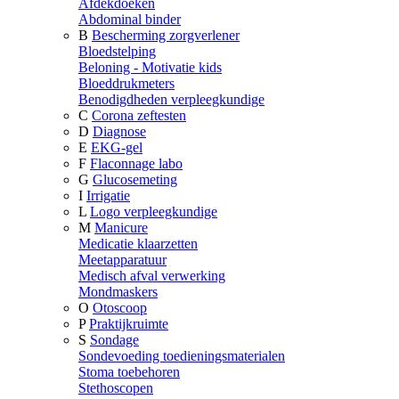
Afdekdoeken
Abdominal binder
B
Bescherming zorgverlener
Bloedstelping
Beloning - Motivatie kids
Bloeddrukmeters
Benodigdheden verpleegkundige
C
Corona zeftesten
D
Diagnose
E
EKG-gel
F
Flaconnage labo
G
Glucosemeting
I
Irrigatie
L
Logo verpleegkundige
M
Manicure
Medicatie klaarzetten
Meetapparatuur
Medisch afval verwerking
Mondmaskers
O
Otoscoop
P
Praktijkruimte
S
Sondage
Sondevoeding toedieningsmaterialen
Stoma toebehoren
Stethoscopen