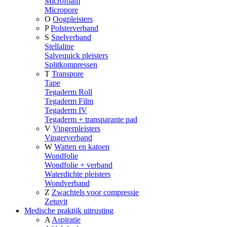
Microfoam
Micropore
O
Oogpleisters
P
Polsterverband
S
Snelverband
Stellaline
Salvequick pleisters
Splitkompressen
T
Transpore
Tape
Tegaderm Roll
Tegaderm Film
Tegaderm IV
Tegaderm + transparante pad
V
Vingerpleisters
Vingerverband
W
Watten en katoen
Wondfolie
Wondfolie + verband
Waterdichte pleisters
Wondverband
Z
Zwachtels voor compressie
Zetuvit
Medische praktijk uitrusting
A
Aspiratie