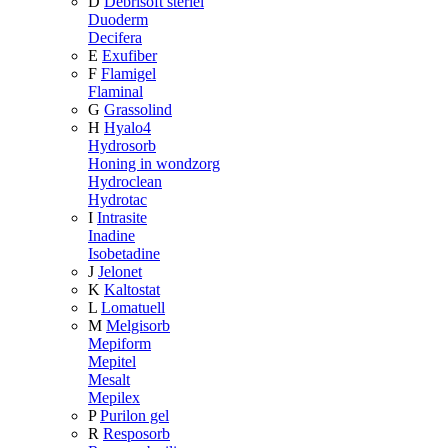
D
Debrisoft steriel
Duoderm
Decifera
E
Exufiber
F
Flamigel
Flaminal
G
Grassolind
H
Hyalo4
Hydrosorb
Honing in wondzorg
Hydroclean
Hydrotac
I
Intrasite
Inadine
Isobetadine
J
Jelonet
K
Kaltostat
L
Lomatuell
M
Melgisorb
Mepiform
Mepitel
Mesalt
Mepilex
P
Purilon gel
R
Resposorb