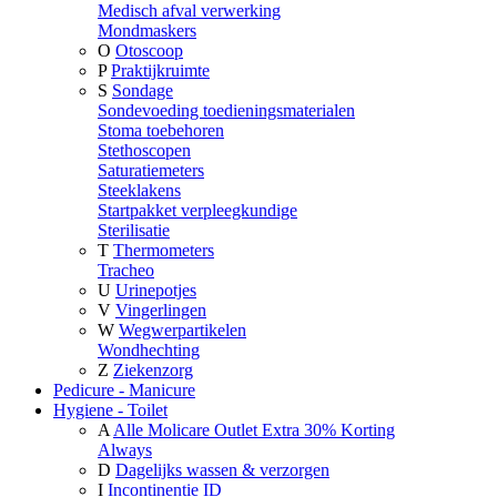
Medisch afval verwerking
Mondmaskers
O
Otoscoop
P
Praktijkruimte
S
Sondage
Sondevoeding toedieningsmaterialen
Stoma toebehoren
Stethoscopen
Saturatiemeters
Steeklakens
Startpakket verpleegkundige
Sterilisatie
T
Thermometers
Tracheo
U
Urinepotjes
V
Vingerlingen
W
Wegwerpartikelen
Wondhechting
Z
Ziekenzorg
Pedicure - Manicure
Hygiene - Toilet
A
Alle Molicare Outlet Extra 30% Korting
Always
D
Dagelijks wassen & verzorgen
I
Incontinentie ID