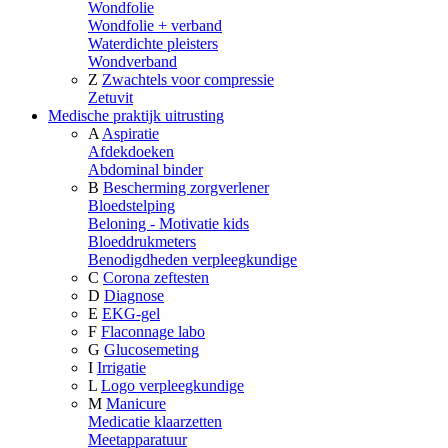
Wondfolie
Wondfolie + verband
Waterdichte pleisters
Wondverband
Z
Zwachtels voor compressie
Zetuvit
Medische praktijk uitrusting
A
Aspiratie
Afdekdoeken
Abdominal binder
B
Bescherming zorgverlener
Bloedstelping
Beloning - Motivatie kids
Bloeddrukmeters
Benodigdheden verpleegkundige
C
Corona zeftesten
D
Diagnose
E
EKG-gel
F
Flaconnage labo
G
Glucosemeting
I
Irrigatie
L
Logo verpleegkundige
M
Manicure
Medicatie klaarzetten
Meetapparatuur