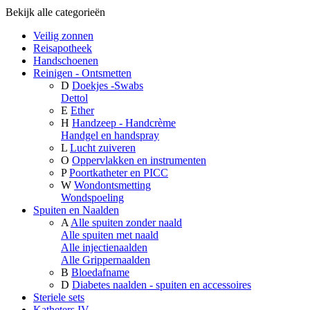
Bekijk alle categorieën
Veilig zonnen
Reisapotheek
Handschoenen
Reinigen - Ontsmetten
D
Doekjes -Swabs
Dettol
E
Ether
H
Handzeep - Handcrème
Handgel en handspray
L
Lucht zuiveren
O
Oppervlakken en instrumenten
P
Poortkatheter en PICC
W
Wondontsmetting
Wondspoeling
Spuiten en Naalden
A
Alle spuiten zonder naald
Alle spuiten met naald
Alle injectienaalden
Alle Grippernaalden
B
Bloedafname
D
Diabetes naalden - spuiten en accessoires
Steriele sets
Katheters IV