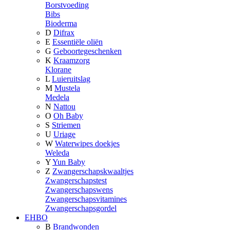
Borstvoeding
Bibs
Bioderma
D
Difrax
E
Essentiële oliën
G
Geboortegeschenken
K
Kraamzorg
Klorane
L
Luieruitslag
M
Mustela
Medela
N
Nattou
O
Oh Baby
S
Striemen
U
Uriage
W
Waterwipes doekjes
Weleda
Y
Yun Baby
Z
Zwangerschapskwaaltjes
Zwangerschapstest
Zwangerschapswens
Zwangerschapsvitamines
Zwangerschapsgordel
EHBO
B
Brandwonden