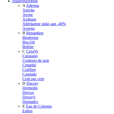
Huidverzorging
A
Aderma
Apivita
Avene
Axitrans
Allerlaatste stuks aan -40%
Aveeno
B
Bepanthen
Bioderma
Bio-Oil
Belène
C
CeraVe
Curasano
Couleurs de noir
Cetaphil
Coiffure
Caudalie
Cent pur cent
D
Ducray
Dermolin
Dercos
Dexeryl
Dermalex
E
Eau de Cologne
Eubos