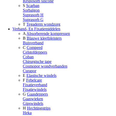
Resposorb silicone
S
Scarban
Sorbalgon
Suprasorb H
Suprasorb G
T
Tegaderm wondzorg
Verband- En Fixatiemiddelen
A
Absorberende kompressen
B
Blauwe kleefpleisters
Buisverband
C
Compeed
Celstofdeppers
Coban
Chirurgische tape
Cosmopor wondverbanden
Curapor
E
Elastische windels
F
Febelcare
Fixatieverband
Fixatiewindels
G
Gaasdeppers
Gaaswieken
Gipswindels
H
Hechtingstrips
Heka