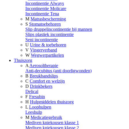
Incontinentie Always
Incontinentie Molicare
Incontinentie Tena
M
Matrasbescherming
S
Stomatoebehoren
Slip druppelincontinentie bij mannen
Slips plastiek incontinentie
Seni incontinentie
U
Urine & toebehoren
V
Vingerverband
W
Wegwerpartikelen
Thuiszorg
A
Aerosoltherapie
Anti-decubitus (anti doorligwonden)
B
Breukbandslips
C
Comfort en welzijn
D
Drinkbekers
Delical
F
Fresubin
H
Hulpmiddelen thuiszorg
L
Loophulpen
Leeshulp
M
Medicatiegebruik
Mediven kniekousen klasse 1
Mediven kniekousen klasse 2