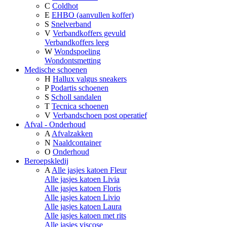
C
Coldhot
E
EHBO (aanvullen koffer)
S
Snelverband
V
Verbandkoffers gevuld
Verbandkoffers leeg
W
Wondspoeling
Wondontsmetting
Medische schoenen
H
Hallux valgus sneakers
P
Podartis schoenen
S
Scholl sandalen
T
Tecnica schoenen
V
Verbandschoen post operatief
Afval - Onderhoud
A
Afvalzakken
N
Naaldcontainer
O
Onderhoud
Beroepskledij
A
Alle jasjes katoen Fleur
Alle jasjes katoen Livia
Alle jasjes katoen Floris
Alle jasjes katoen Livio
Alle jasjes katoen Laura
Alle jasjes katoen met rits
Alle jasjes viscose