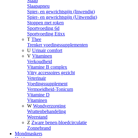
Slaap
Slaapapneu
Spier- en gewrichtspijn (Inwendig)
Spier- en gewrichtspijn (Uitwendig)
Stoppen met roken
Sportvoeding 6d
Sportvoeding Etixx
T
Thee
Trenker voedingssupplementen
U
Urinair comfort
V
Vitaminen
Verkoudheid
Vitamine B complex
Vitry accessoires gezicht
Veterinair
Voedingssupplement
Vermoeidheid-Tonicum
Vitamine D
Vitaminen
W
Wondverzorging
Wrattenbehandeling
Weerstand
Z
Zware benen-bloedcirculatie
Zonnebrand
Mondmaskers