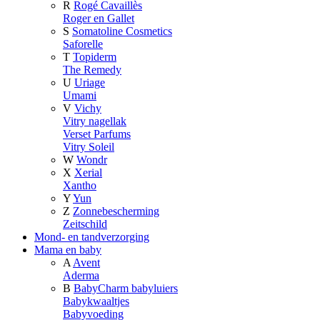
R
Rogé Cavaillès
Roger en Gallet
S
Somatoline Cosmetics
Saforelle
T
Topiderm
The Remedy
U
Uriage
Umami
V
Vichy
Vitry nagellak
Verset Parfums
Vitry Soleil
W
Wondr
X
Xerial
Xantho
Y
Yun
Z
Zonnebescherming
Zeitschild
Mond- en tandverzorging
Mama en baby
A
Avent
Aderma
B
BabyCharm babyluiers
Babykwaaltjes
Babyvoeding