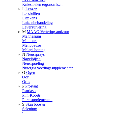
Kniestoelen ergonomisch
L
Lenzen
Leesbrillen
Littekens
Luizenbehandeling
Leverzuivering
M
MAAG Vertering-antizuur
Magnesium
Manicure
Menopauze
Melapi honing
N
Neussprays
Nagelbijten
Neusspoeling
Nutergia voedingssupplementen
O
Ogen
Oor
Ortis
P
Prostaat
Psoriasis
Pijn-Koorts
Pure supplementen
S
Skin booster
Selenium