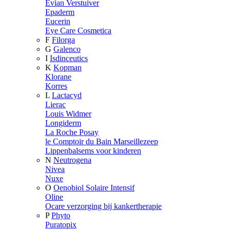
Evian Verstuiver
Epaderm
Eucerin
Eye Care Cosmetica
F
Filorga
G
Galenco
I
Isdinceutics
K
Kopman
Klorane
Korres
L
Lactacyd
Lierac
Louis Widmer
Longiderm
La Roche Posay
le Comptoir du Bain Marseillezeep
Lippenbalsems voor kinderen
N
Neutrogena
Nivea
Nuxe
O
Oenobiol Solaire Intensif
Oline
Ocare verzorging bij kankertherapie
P
Phyto
Puratopix