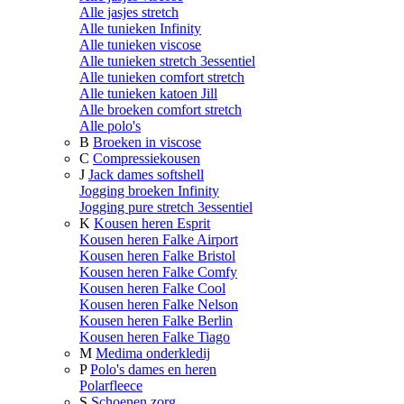
Alle jasjes stretch
Alle tunieken Infinity
Alle tunieken viscose
Alle tunieken stretch 3essentiel
Alle tunieken comfort stretch
Alle tunieken katoen Jill
Alle broeken comfort stretch
Alle polo's
B
Broeken in viscose
C
Compressiekousen
J
Jack dames softshell
Jogging broeken Infinity
Jogging pure stretch 3essentiel
K
Kousen heren Esprit
Kousen heren Falke Airport
Kousen heren Falke Bristol
Kousen heren Falke Comfy
Kousen heren Falke Cool
Kousen heren Falke Nelson
Kousen heren Falke Berlin
Kousen heren Falke Tiago
M
Medima onderkledij
P
Polo's dames en heren
Polarfleece
S
Schoenen zorg