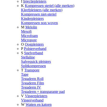
I
Injectiepleisters
K
Kompressen steriel (alle merken)
Kleefpleisters (alle merken)
Kompressen niet-steriel
Kinderpleisters
Kompressen non woven
M
Melolin
Mesoft
Microfoam
Micropore
O
Oogpleisters
P
Polsterverband
S
Snelverband
Stellaline
Salvequick pleisters
Splitkompressen
T
Transpore
Tape
Tegaderm Roll
Tegaderm Film
Tegaderm IV
Tegaderm + transparante pad
V
Vingerpleisters
Vingerverband
W
Watten en katoen