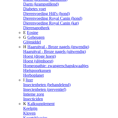
Darm (krampstillend)
Diabetes voet
Dierenvoeding Hill's (hond)
Dierenvoeding Royal Canin (hond)
Dierenvoeding Royal Canin (kat)
Dierenapotheek
E
Eosine
G
Geheugen
Glijmiddel
H
Haaruitval - Broze nagels (inwendig)
Haaruitval - Broze nagels (uitwendig)
Hoest (droge hoest)
Hoest (slijmhoest)
Homeopathie: zwangerschapskwaaltjes
Hielspoorkussen
Herboplanet
I
Ijzer
Insectenbeten (behandelend)
Insectenbeten (preventief)
Intieme zorg
Insecticiden
K
Kalksupplement
Keelpijn
Kloven
Koortsblaasjes