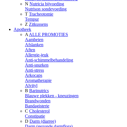
N
Nutricia bijvoeding
Nutrison sondevoeding
T
Tracheotomie
Tempur
Z
Zitkussens
Apotheek
A
ALLE PROMOTIES
Aambeien
Afslanken
Aften
Allergie-jeuk
Anti-schimmelbehandeling
Anti-snurken
Anti-stress
Arkocaps
Aromatherapie
Alvityl
B
Barinutrics
Blauwe plekken - kneuzingen
Brandwonden
Bandagisterie
C
Cholesterol
Constipatie
D
Darm (diarree)
Darm (gezonde darmflora)