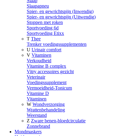
Slaap
Slaapapneu
Spier- en gewrichtspijn (Inwendig)
Spier- en gewrichtspijn (Uitwendig)
Stoppen met roken
Sportvoeding 6d
Sportvoeding Etixx
T
Thee
Trenker voedingssupplementen
U
Urinair comfort
V
Vitaminen
Verkoudheid
Vitamine B complex
Vitry accessoires gezicht
Veterinair
Voedingssupplement
Vermoeidheid-Tonicum
Vitamine D
Vitaminen
W
Wondverzorging
Wrattenbehandeling
Weerstand
Z
Zware benen-bloedcirculatie
Zonnebrand
Mondmaskers