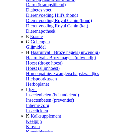
Darm (krampstillend)
Diabetes voet
Dierenvoeding Hill's (hond)
Dierenvoeding Royal Canin (hond)
Dierenvoeding Royal Canin (kat)
Dierenapotheek
E
Eosine
G
Geheugen
Glijmiddel
H
Haaruitval - Broze nagels (inwendig)
Haaruitval - Broze nagels (uitwendig)
Hoest (droge hoest)
Hoest (slijmhoest)
Homeopathie: zwangerschapskwaaltjes
Hielspoorkussen
Herboplanet
I
Ijzer
Insectenbeten (behandelend)
Insectenbeten (preventief)
Intieme zorg
Insecticiden
K
Kalksupplement
Keelpijn
Kloven
Koortsblaasjes