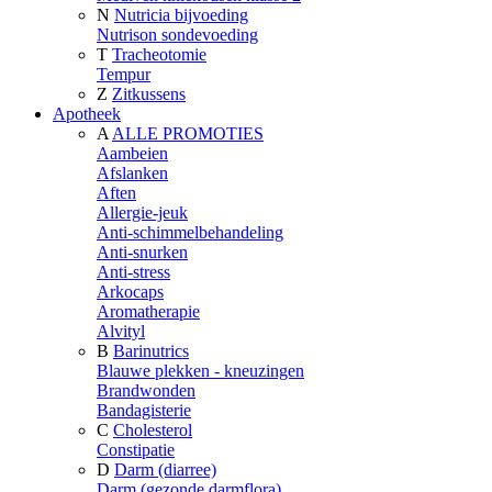
N
Nutricia bijvoeding
Nutrison sondevoeding
T
Tracheotomie
Tempur
Z
Zitkussens
Apotheek
A
ALLE PROMOTIES
Aambeien
Afslanken
Aften
Allergie-jeuk
Anti-schimmelbehandeling
Anti-snurken
Anti-stress
Arkocaps
Aromatherapie
Alvityl
B
Barinutrics
Blauwe plekken - kneuzingen
Brandwonden
Bandagisterie
C
Cholesterol
Constipatie
D
Darm (diarree)
Darm (gezonde darmflora)