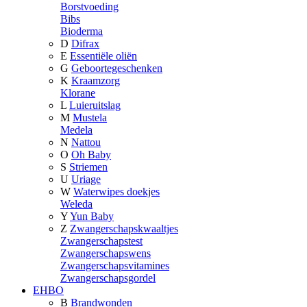
Borstvoeding
Bibs
Bioderma
D
Difrax
E
Essentiële oliën
G
Geboortegeschenken
K
Kraamzorg
Klorane
L
Luieruitslag
M
Mustela
Medela
N
Nattou
O
Oh Baby
S
Striemen
U
Uriage
W
Waterwipes doekjes
Weleda
Y
Yun Baby
Z
Zwangerschapskwaaltjes
Zwangerschapstest
Zwangerschapswens
Zwangerschapsvitamines
Zwangerschapsgordel
EHBO
B
Brandwonden