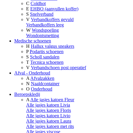
C
Coldhot
E
EHBO (aanvullen koffer)
S
Snelverband
V
Verbandkoffers gevuld
Verbandkoffers leeg
W
Wondspoeling
Wondontsmetting
Medische schoenen
H
Hallux valgus sneakers
P
Podartis schoenen
S
Scholl sandalen
T
Tecnica schoenen
V
Verbandschoen post operatief
Afval - Onderhoud
A
Afvalzakken
N
Naaldcontainer
O
Onderhoud
Beroepskledij
A
Alle jasjes katoen Fleur
Alle jasjes katoen Livia
Alle jasjes katoen Floris
Alle jasjes katoen Livio
Alle jasjes katoen Laura
Alle jasjes katoen met rits
Alle jasjes viscose