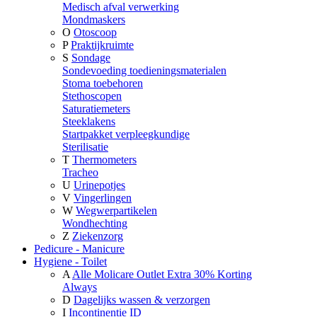
Medisch afval verwerking
Mondmaskers
O
Otoscoop
P
Praktijkruimte
S
Sondage
Sondevoeding toedieningsmaterialen
Stoma toebehoren
Stethoscopen
Saturatiemeters
Steeklakens
Startpakket verpleegkundige
Sterilisatie
T
Thermometers
Tracheo
U
Urinepotjes
V
Vingerlingen
W
Wegwerpartikelen
Wondhechting
Z
Ziekenzorg
Pedicure - Manicure
Hygiene - Toilet
A
Alle Molicare Outlet Extra 30% Korting
Always
D
Dagelijks wassen & verzorgen
I
Incontinentie ID