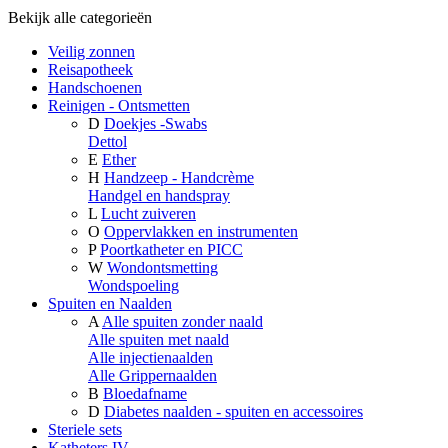
Bekijk alle categorieën
Veilig zonnen
Reisapotheek
Handschoenen
Reinigen - Ontsmetten
D
Doekjes -Swabs
Dettol
E
Ether
H
Handzeep - Handcrème
Handgel en handspray
L
Lucht zuiveren
O
Oppervlakken en instrumenten
P
Poortkatheter en PICC
W
Wondontsmetting
Wondspoeling
Spuiten en Naalden
A
Alle spuiten zonder naald
Alle spuiten met naald
Alle injectienaalden
Alle Grippernaalden
B
Bloedafname
D
Diabetes naalden - spuiten en accessoires
Steriele sets
Katheters IV