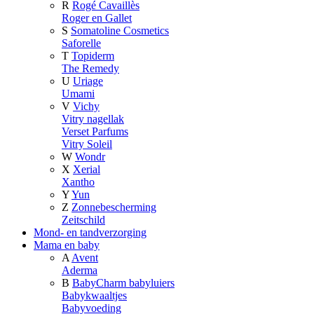
R
Rogé Cavaillès
Roger en Gallet
S
Somatoline Cosmetics
Saforelle
T
Topiderm
The Remedy
U
Uriage
Umami
V
Vichy
Vitry nagellak
Verset Parfums
Vitry Soleil
W
Wondr
X
Xerial
Xantho
Y
Yun
Z
Zonnebescherming
Zeitschild
Mond- en tandverzorging
Mama en baby
A
Avent
Aderma
B
BabyCharm babyluiers
Babykwaaltjes
Babyvoeding