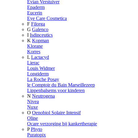
Evian Verstuiver
Epaderm
Eucerin
Eye Care Cosmetica
F
Filorga
G
Galenco
I
Isdinceutics
K
Kopman
Klorane
Korres
L
Lactacyd
Lierac
Louis Widmer
Longiderm
La Roche Posay
le Comptoir du Bain Marseillezeep
Lippenbalsems voor kinderen
N
Neutrogena
Nivea
Nuxe
O
Oenobiol Solaire Intensif
Oline
Ocare verzorging bij kankertherapie
P
Phyto
Puratopix