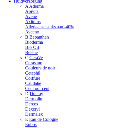
Huidverzorging
A
Aderma
Apivita
Avene
Axitrans
Allerlaatste stuks aan -40%
Aveeno
B
Bepanthen
Bioderma
Bio-Oil
Belène
C
CeraVe
Curasano
Couleurs de noir
Cetaphil
Coiffure
Caudalie
Cent pur cent
D
Ducray
Dermolin
Dercos
Dexeryl
Dermalex
E
Eau de Cologne
Eubos