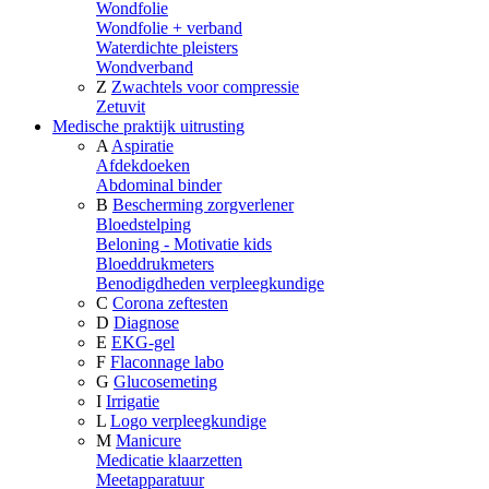
Wondfolie
Wondfolie + verband
Waterdichte pleisters
Wondverband
Z
Zwachtels voor compressie
Zetuvit
Medische praktijk uitrusting
A
Aspiratie
Afdekdoeken
Abdominal binder
B
Bescherming zorgverlener
Bloedstelping
Beloning - Motivatie kids
Bloeddrukmeters
Benodigdheden verpleegkundige
C
Corona zeftesten
D
Diagnose
E
EKG-gel
F
Flaconnage labo
G
Glucosemeting
I
Irrigatie
L
Logo verpleegkundige
M
Manicure
Medicatie klaarzetten
Meetapparatuur