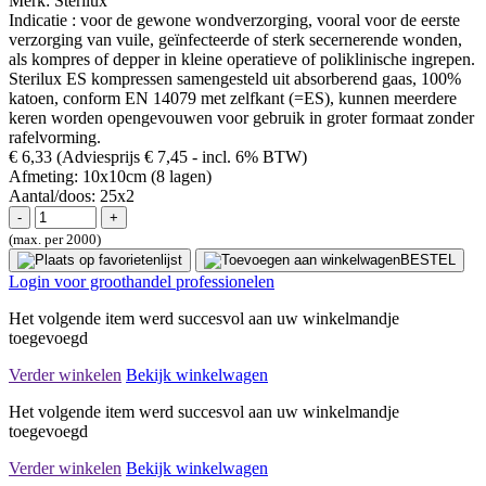
Merk:
Sterilux
Indicatie : voor de gewone wondverzorging, vooral voor de eerste
verzorging van vuile, geïnfecteerde of sterk secernerende wonden,
als kompres of depper in kleine operatieve of poliklinische ingrepen.
Sterilux ES kompressen samengesteld uit absorberend gaas, 100%
katoen, conform EN 14079 met zelfkant (=ES), kunnen meerdere
keren worden opengevouwen voor gebruik in groter formaat zonder
rafelvorming.
€ 6,33
(Adviesprijs € 7,45
- incl. 6% BTW)
Afmeting:
10x10cm (8 lagen)
Aantal/doos:
25x2
(max. per 2000)
BESTEL
Login voor groothandel professionelen
Het volgende item werd succesvol aan uw winkelmandje
toegevoegd
Verder winkelen
Bekijk winkelwagen
Het volgende item werd succesvol aan uw winkelmandje
toegevoegd
Verder winkelen
Bekijk winkelwagen