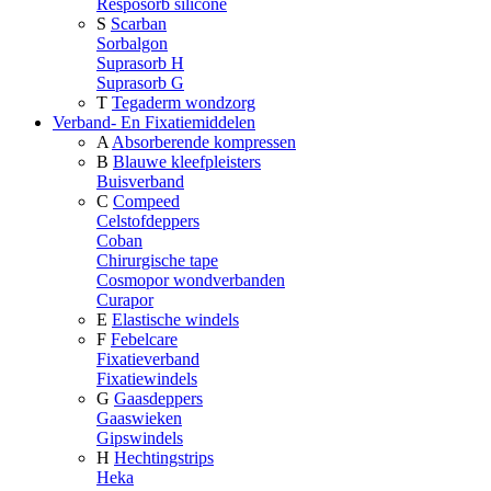
Resposorb silicone
S
Scarban
Sorbalgon
Suprasorb H
Suprasorb G
T
Tegaderm wondzorg
Verband- En Fixatiemiddelen
A
Absorberende kompressen
B
Blauwe kleefpleisters
Buisverband
C
Compeed
Celstofdeppers
Coban
Chirurgische tape
Cosmopor wondverbanden
Curapor
E
Elastische windels
F
Febelcare
Fixatieverband
Fixatiewindels
G
Gaasdeppers
Gaaswieken
Gipswindels
H
Hechtingstrips
Heka