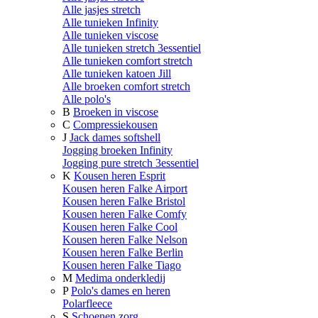
Alle jasjes stretch
Alle tunieken Infinity
Alle tunieken viscose
Alle tunieken stretch 3essentiel
Alle tunieken comfort stretch
Alle tunieken katoen Jill
Alle broeken comfort stretch
Alle polo's
B
Broeken in viscose
C
Compressiekousen
J
Jack dames softshell
Jogging broeken Infinity
Jogging pure stretch 3essentiel
K
Kousen heren Esprit
Kousen heren Falke Airport
Kousen heren Falke Bristol
Kousen heren Falke Comfy
Kousen heren Falke Cool
Kousen heren Falke Nelson
Kousen heren Falke Berlin
Kousen heren Falke Tiago
M
Medima onderkledij
P
Polo's dames en heren
Polarfleece
S
Schoenen zorg