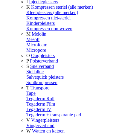
I
Injectiepleisters
K
Kompressen steriel (alle merken)
Kleefpleisters (alle merken)
Kompressen niet-steriel
Kinderpleisters
Kompressen non woven
M
Melolin
Mesoft
Microfoam
Micropore
O
Oogpleisters
P
Polsterverband
S
Snelverband
Stellaline
Salvequick pleisters
Splitkompressen
T
Transpore
Tape
Tegaderm Roll
Tegaderm Film
Tegaderm IV
Tegaderm + transparante pad
V
Vingerpleisters
Vingerverband
W
Watten en katoen