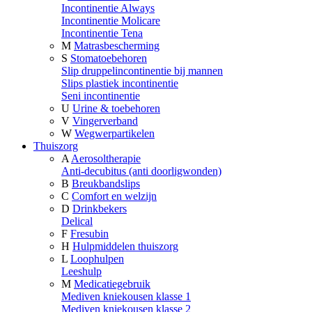
Incontinentie Always
Incontinentie Molicare
Incontinentie Tena
M
Matrasbescherming
S
Stomatoebehoren
Slip druppelincontinentie bij mannen
Slips plastiek incontinentie
Seni incontinentie
U
Urine & toebehoren
V
Vingerverband
W
Wegwerpartikelen
Thuiszorg
A
Aerosoltherapie
Anti-decubitus (anti doorligwonden)
B
Breukbandslips
C
Comfort en welzijn
D
Drinkbekers
Delical
F
Fresubin
H
Hulpmiddelen thuiszorg
L
Loophulpen
Leeshulp
M
Medicatiegebruik
Mediven kniekousen klasse 1
Mediven kniekousen klasse 2