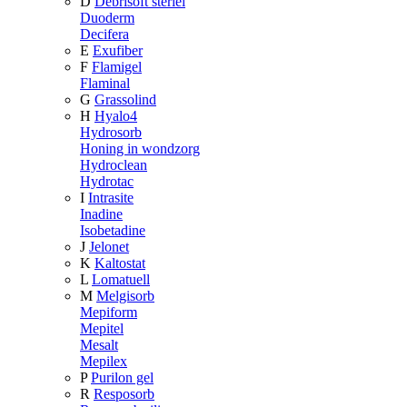
D
Debrisoft steriel
Duoderm
Decifera
E
Exufiber
F
Flamigel
Flaminal
G
Grassolind
H
Hyalo4
Hydrosorb
Honing in wondzorg
Hydroclean
Hydrotac
I
Intrasite
Inadine
Isobetadine
J
Jelonet
K
Kaltostat
L
Lomatuell
M
Melgisorb
Mepiform
Mepitel
Mesalt
Mepilex
P
Purilon gel
R
Resposorb