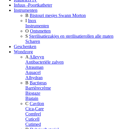
Infuus -Poortkatheter
Instrumenten
B
Bistouri mesjes Swann Morton
I
Inox
Instrumenten
O
Ontsmetten
S
Sterilisatiezakjes en sterilisatierollen alle maten
Scharen
Geschenken
Wondzorg
A
Allevyn
Antibacteriële zalven
Atrauman
Aquacel
Alhydran
B
Bactigras
Barrièrecrème
Biogaze
Biatain
C
Cavilon
Cica-Care
Comfeel
Cuticell
Cutimed