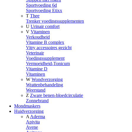
Sportvoeding 6d
Sportvoeding Etixx
T
Thee
Trenker voedingssupplementen
U
Urinair comfort
V
Vitaminen
Verkoudheid
Vitamine B complex
Vitry accessoires gezicht
Veterinair
Voedingssupplement
Vermoeidheid-Tonicum
Vitamine D
Vitaminen
W
Wondverzorging
Wrattenbehandeling
Weerstand
Z
Zware benen-bloedcirculatie
Zonnebrand
Mondmaskers
Huidverzorging
A
Aderma
Apivita
Avene