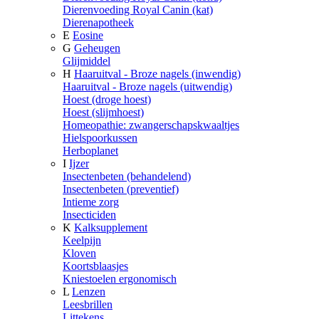
Dierenvoeding Royal Canin (kat)
Dierenapotheek
E
Eosine
G
Geheugen
Glijmiddel
H
Haaruitval - Broze nagels (inwendig)
Haaruitval - Broze nagels (uitwendig)
Hoest (droge hoest)
Hoest (slijmhoest)
Homeopathie: zwangerschapskwaaltjes
Hielspoorkussen
Herboplanet
I
Ijzer
Insectenbeten (behandelend)
Insectenbeten (preventief)
Intieme zorg
Insecticiden
K
Kalksupplement
Keelpijn
Kloven
Koortsblaasjes
Kniestoelen ergonomisch
L
Lenzen
Leesbrillen
Littekens