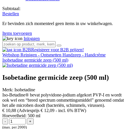
Subtotaal:
Bestellen
Er bevinden zich momenteel geen items in uw winkelwagen.
Items toevoegen
Inloggen
Registreer voor B2B prijzen!
Webshop
Reinigen - Ontsmetten
Handzeep - Handcrème
Isobetadine germicide zeep (500 ml)
Isobetadine germicide zeep (500 ml)
Merk:
Isobetadine
Iso-Betadine® bevat polyvidone-jodium afgekort PVP-I en wordt
ook wel een “breed spectrum ontsmettingsmiddel” genoemd omdat
het alle microben doodt (bacteriën, schimmels, virussen).
€ 10,88
(Adviesprijs € 12,09
- incl. 6% BTW)
Hoeveelheid:
500 ml
(max. per 2000)