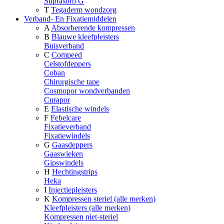
Suprasorb G
T
Tegaderm wondzorg
Verband- En Fixatiemiddelen
A
Absorberende kompressen
B
Blauwe kleefpleisters
Buisverband
C
Compeed
Celstofdeppers
Coban
Chirurgische tape
Cosmopor wondverbanden
Curapor
E
Elastische windels
F
Febelcare
Fixatieverband
Fixatiewindels
G
Gaasdeppers
Gaaswieken
Gipswindels
H
Hechtingstrips
Heka
I
Injectiepleisters
K
Kompressen steriel (alle merken)
Kleefpleisters (alle merken)
Kompressen niet-steriel