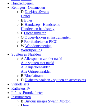
Handschoenen
Reinigen - Ontsmetten
D
Doekjes -Swabs
Dettol
E
Ether
H
Handzeep - Handcrème
Handgel en handspray
L
Lucht zuiveren
O
Oppervlakken en instrumenten
P
Poortkatheter en PICC
W
Wondontsmetting
Wondspoeling
Spuiten en Naalden
A
Alle spuiten zonder naald
Alle spuiten met naald
Alle injectienaalden
Alle Grippernaalden
B
Bloedafname
D
Diabetes naalden - spuiten en accessoires
Steriele sets
Katheters IV
Infuus -Poortkatheter
Instrumenten
B
Bistouri mesjes Swann Morton
I
Inox