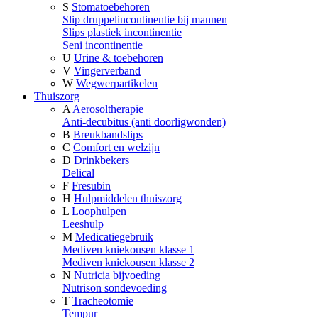
S
Stomatoebehoren
Slip druppelincontinentie bij mannen
Slips plastiek incontinentie
Seni incontinentie
U
Urine & toebehoren
V
Vingerverband
W
Wegwerpartikelen
Thuiszorg
A
Aerosoltherapie
Anti-decubitus (anti doorligwonden)
B
Breukbandslips
C
Comfort en welzijn
D
Drinkbekers
Delical
F
Fresubin
H
Hulpmiddelen thuiszorg
L
Loophulpen
Leeshulp
M
Medicatiegebruik
Mediven kniekousen klasse 1
Mediven kniekousen klasse 2
N
Nutricia bijvoeding
Nutrison sondevoeding
T
Tracheotomie
Tempur