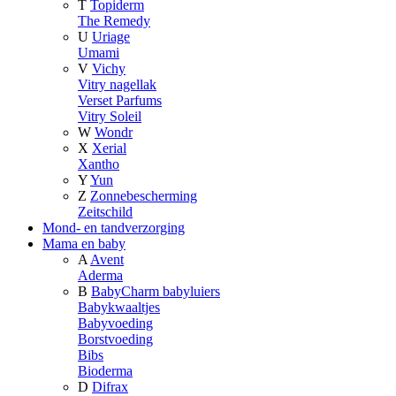
T
Topiderm
The Remedy
U
Uriage
Umami
V
Vichy
Vitry nagellak
Verset Parfums
Vitry Soleil
W
Wondr
X
Xerial
Xantho
Y
Yun
Z
Zonnebescherming
Zeitschild
Mond- en tandverzorging
Mama en baby
A
Avent
Aderma
B
BabyCharm babyluiers
Babykwaaltjes
Babyvoeding
Borstvoeding
Bibs
Bioderma
D
Difrax