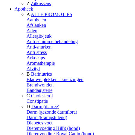
Z
Zitkussens
Apotheek
A
ALLE PROMOTIES
Aambeien
Afslanken
Aften
Allergie-jeuk
Anti-schimmelbehandeling
Anti-snurken
Anti-stress
Arkocaps
Aromatherapie
Alvityl
B
Barinutrics
Blauwe plekken - kneuzingen
Brandwonden
Bandagisterie
C
Cholesterol
Constipatie
D
Darm (diarree)
Darm (gezonde darmflora)
Darm (krampstillend)
Diabetes voet
Dierenvoeding Hill's (hond)
Dierenvoeding Royal Canin (hond)