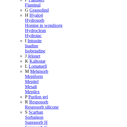
Flaminal
G
Grassolind
H
Hyalo4
Hydrosorb
Honing in wondzorg
Hydroclean
Hydrotac
I
Intrasite
Inadine
Isobetadine
J
Jelonet
K
Kaltostat
L
Lomatuell
M
Melgisorb
Mepiform
Mepitel
Mesalt
Mepilex
P
Purilon gel
R
Resposorb
Resposorb silicone
S
Scarban
Sorbalgon
Suprasorb H