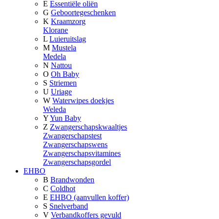
E
Essentiële oliën
G
Geboortegeschenken
K
Kraamzorg
Klorane
L
Luieruitslag
M
Mustela
Medela
N
Nattou
O
Oh Baby
S
Striemen
U
Uriage
W
Waterwipes doekjes
Weleda
Y
Yun Baby
Z
Zwangerschapskwaaltjes
Zwangerschapstest
Zwangerschapswens
Zwangerschapsvitamines
Zwangerschapsgordel
EHBO
B
Brandwonden
C
Coldhot
E
EHBO (aanvullen koffer)
S
Snelverband
V
Verbandkoffers gevuld