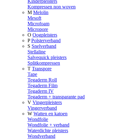
Kinderpleisters
Kompressen non woven
M
Melolin
Mesoft
Microfoam
Micropore
O
Oogpleisters
P
Polsterverband
S
Snelverband
Stellaline
Salvequick pleisters
Splitkompressen
T
Transpore
Tape
Tegaderm Roll
Tegaderm Film
Tegaderm IV
Tegaderm + transparante pad
V
Vingerpleisters
Vingerverband
W
Watten en katoen
Wondfolie
Wondfolie + verband
Waterdichte pleisters
Wondverband