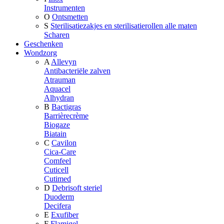
Instrumenten
O
Ontsmetten
S
Sterilisatiezakjes en sterilisatierollen alle maten
Scharen
Geschenken
Wondzorg
A
Allevyn
Antibacteriële zalven
Atrauman
Aquacel
Alhydran
B
Bactigras
Barrièrecrème
Biogaze
Biatain
C
Cavilon
Cica-Care
Comfeel
Cuticell
Cutimed
D
Debrisoft steriel
Duoderm
Decifera
E
Exufiber
F
Flamigel