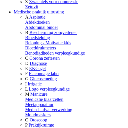
Z
Zwachtels voor compressie
Zetuvit
Medische praktijk uitrusting
A
Aspiratie
Afdekdoeken
Abdominal binder
B
Bescherming zorgverlener
Bloedstelping
Beloning - Motivatie kids
Bloeddrukmeters
Benodigdheden verpleegkundige
C
Corona zeftesten
D
Diagnose
E
EKG-gel
F
Flaconnage labo
G
Glucosemeting
I
Irrigatie
L
Logo verpleegkundige
M
Manicure
Medicatie klaarzetten
Meetapparatuur
Medisch afval verwerking
Mondmaskers
O
Otoscoop
P
Praktijkruimte