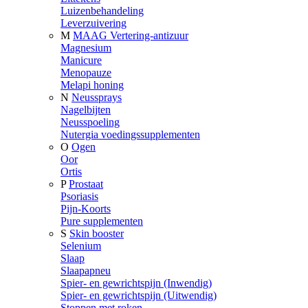
Luizenbehandeling
Leverzuivering
M
MAAG Vertering-antizuur
Magnesium
Manicure
Menopauze
Melapi honing
N
Neussprays
Nagelbijten
Neusspoeling
Nutergia voedingssupplementen
O
Ogen
Oor
Ortis
P
Prostaat
Psoriasis
Pijn-Koorts
Pure supplementen
S
Skin booster
Selenium
Slaap
Slaapapneu
Spier- en gewrichtspijn (Inwendig)
Spier- en gewrichtspijn (Uitwendig)
Stoppen met roken