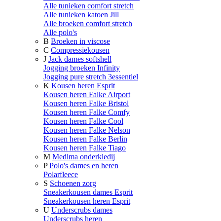
Alle tunieken comfort stretch
Alle tunieken katoen Jill
Alle broeken comfort stretch
Alle polo's
B
Broeken in viscose
C
Compressiekousen
J
Jack dames softshell
Jogging broeken Infinity
Jogging pure stretch 3essentiel
K
Kousen heren Esprit
Kousen heren Falke Airport
Kousen heren Falke Bristol
Kousen heren Falke Comfy
Kousen heren Falke Cool
Kousen heren Falke Nelson
Kousen heren Falke Berlin
Kousen heren Falke Tiago
M
Medima onderkledij
P
Polo's dames en heren
Polarfleece
S
Schoenen zorg
Sneakerkousen dames Esprit
Sneakerkousen heren Esprit
U
Underscrubs dames
Underscrubs heren