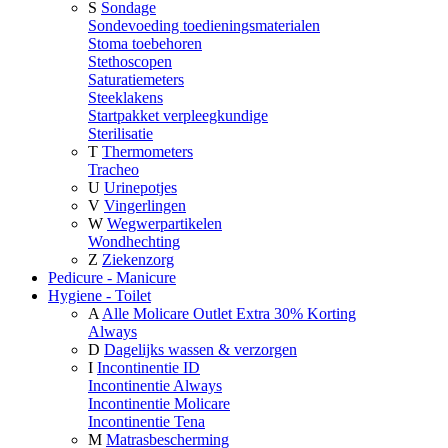
S
Sondage
Sondevoeding toedieningsmaterialen
Stoma toebehoren
Stethoscopen
Saturatiemeters
Steeklakens
Startpakket verpleegkundige
Sterilisatie
T
Thermometers
Tracheo
U
Urinepotjes
V
Vingerlingen
W
Wegwerpartikelen
Wondhechting
Z
Ziekenzorg
Pedicure - Manicure
Hygiene - Toilet
A
Alle Molicare Outlet Extra 30% Korting
Always
D
Dagelijks wassen & verzorgen
I
Incontinentie ID
Incontinentie Always
Incontinentie Molicare
Incontinentie Tena
M
Matrasbescherming