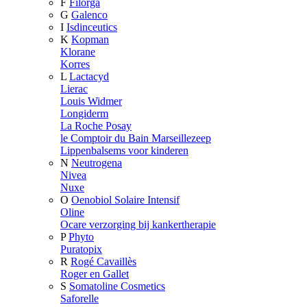
F
Filorga
G
Galenco
I
Isdinceutics
K
Kopman
Klorane
Korres
L
Lactacyd
Lierac
Louis Widmer
Longiderm
La Roche Posay
le Comptoir du Bain Marseillezeep
Lippenbalsems voor kinderen
N
Neutrogena
Nivea
Nuxe
O
Oenobiol Solaire Intensif
Oline
Ocare verzorging bij kankertherapie
P
Phyto
Puratopix
R
Rogé Cavaillès
Roger en Gallet
S
Somatoline Cosmetics
Saforelle