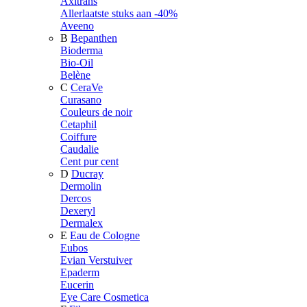
Axitrans
Allerlaatste stuks aan -40%
Aveeno
B
Bepanthen
Bioderma
Bio-Oil
Belène
C
CeraVe
Curasano
Couleurs de noir
Cetaphil
Coiffure
Caudalie
Cent pur cent
D
Ducray
Dermolin
Dercos
Dexeryl
Dermalex
E
Eau de Cologne
Eubos
Evian Verstuiver
Epaderm
Eucerin
Eye Care Cosmetica