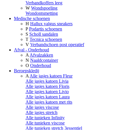
Verbandkoffers leeg
W
Wondspoeling
Wondontsmetting
Medische schoenen
H
Hallux valgus sneakers
P
Podartis schoenen
S
Scholl sandalen
T
Tecnica schoenen
V
Verbandschoen post operatief
Afval - Onderhoud
A
Afvalzakken
N
Naaldcontainer
O
Onderhoud
Beroepskledij
A
Alle jasjes katoen Fleur
Alle jasjes katoen Livia
Alle jasjes katoen Floris
Alle jasjes katoen Livio
Alle jasjes katoen Laura
Alle jasjes katoen met rits
Alle jasjes viscose
Alle jasjes stretch
Alle tunieken Infinity
Alle tunieken viscose
Alle tunieken stretch 3essentiel