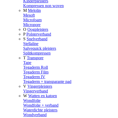
Kinderpleisters
Kompressen non woven
M
Melolin
Mesoft
Microfoam
Micropore
O
Oogpleisters
P
Polsterverband
S
Snelverband
Stellaline
Salvequick pleisters
Splitkompressen
T
Transpore
Tape
Tegaderm Roll
Tegaderm Film
Tegaderm IV
Tegaderm + transparante pad
V
Vingerpleisters
Vingerverband
W
Watten en katoen
Wondfolie
Wondfolie + verband
Waterdichte pleisters
Wondverband