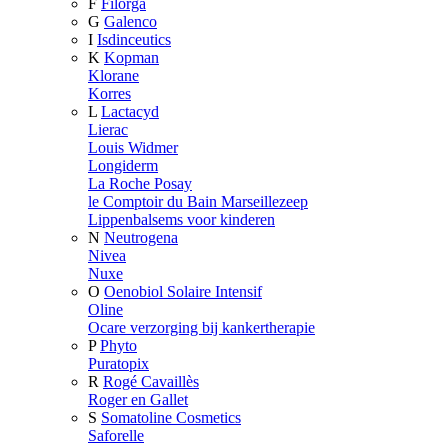
F
Filorga
G
Galenco
I
Isdinceutics
K
Kopman
Klorane
Korres
L
Lactacyd
Lierac
Louis Widmer
Longiderm
La Roche Posay
le Comptoir du Bain Marseillezeep
Lippenbalsems voor kinderen
N
Neutrogena
Nivea
Nuxe
O
Oenobiol Solaire Intensif
Oline
Ocare verzorging bij kankertherapie
P
Phyto
Puratopix
R
Rogé Cavaillès
Roger en Gallet
S
Somatoline Cosmetics
Saforelle