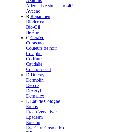
Axitrans
Allerlaatste stuks aan -40%
Aveeno
B
Bepanthen
Bioderma
Bio-Oil
Belène
C
CeraVe
Curasano
Couleurs de noir
Cetaphil
Coiffure
Caudalie
Cent pur cent
D
Ducray
Dermolin
Dercos
Dexeryl
Dermalex
E
Eau de Cologne
Eubos
Evian Verstuiver
Epaderm
Eucerin
Eye Care Cosmetica