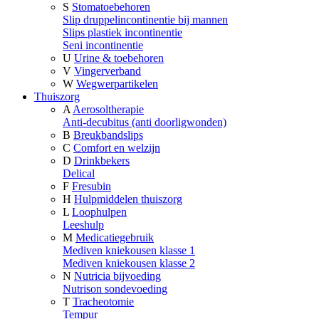
S
Stomatoebehoren
Slip druppelincontinentie bij mannen
Slips plastiek incontinentie
Seni incontinentie
U
Urine & toebehoren
V
Vingerverband
W
Wegwerpartikelen
Thuiszorg
A
Aerosoltherapie
Anti-decubitus (anti doorligwonden)
B
Breukbandslips
C
Comfort en welzijn
D
Drinkbekers
Delical
F
Fresubin
H
Hulpmiddelen thuiszorg
L
Loophulpen
Leeshulp
M
Medicatiegebruik
Mediven kniekousen klasse 1
Mediven kniekousen klasse 2
N
Nutricia bijvoeding
Nutrison sondevoeding
T
Tracheotomie
Tempur