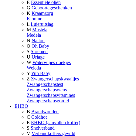
E
Essentiële oliën
G
Geboortegeschenken
K
Kraamzorg
Klorane
L
Luieruitslag
M
Mustela
Medela
N
Nattou
O
Oh Baby
S
Striemen
U
Uriage
W
Waterwipes doekjes
Weleda
Y
Yun Baby
Z
Zwangerschapskwaaltjes
Zwangerschapstest
Zwangerschapswens
Zwangerschapsvitamines
Zwangerschapsgordel
EHBO
B
Brandwonden
C
Coldhot
E
EHBO (aanvullen koffer)
S
Snelverband
V
Verbandkoffers gevuld