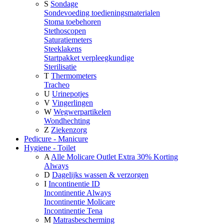
S
Sondage
Sondevoeding toedieningsmaterialen
Stoma toebehoren
Stethoscopen
Saturatiemeters
Steeklakens
Startpakket verpleegkundige
Sterilisatie
T
Thermometers
Tracheo
U
Urinepotjes
V
Vingerlingen
W
Wegwerpartikelen
Wondhechting
Z
Ziekenzorg
Pedicure - Manicure
Hygiene - Toilet
A
Alle Molicare Outlet Extra 30% Korting
Always
D
Dagelijks wassen & verzorgen
I
Incontinentie ID
Incontinentie Always
Incontinentie Molicare
Incontinentie Tena
M
Matrasbescherming