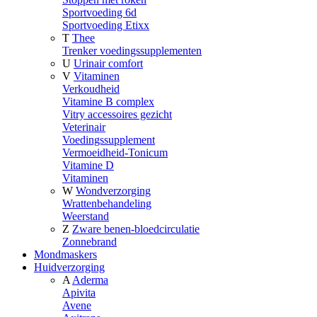
Sportvoeding 6d
Sportvoeding Etixx
T
Thee
Trenker voedingssupplementen
U
Urinair comfort
V
Vitaminen
Verkoudheid
Vitamine B complex
Vitry accessoires gezicht
Veterinair
Voedingssupplement
Vermoeidheid-Tonicum
Vitamine D
Vitaminen
W
Wondverzorging
Wrattenbehandeling
Weerstand
Z
Zware benen-bloedcirculatie
Zonnebrand
Mondmaskers
Huidverzorging
A
Aderma
Apivita
Avene