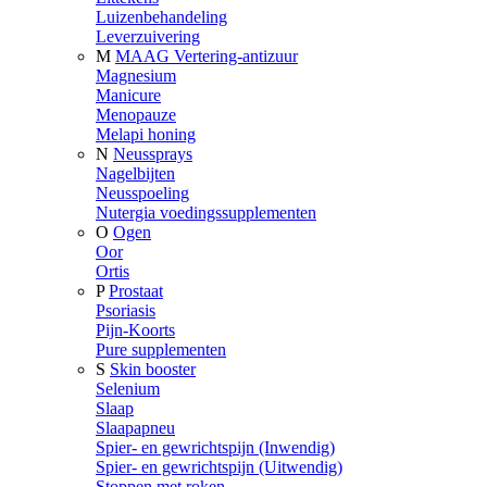
Luizenbehandeling
Leverzuivering
M
MAAG Vertering-antizuur
Magnesium
Manicure
Menopauze
Melapi honing
N
Neussprays
Nagelbijten
Neusspoeling
Nutergia voedingssupplementen
O
Ogen
Oor
Ortis
P
Prostaat
Psoriasis
Pijn-Koorts
Pure supplementen
S
Skin booster
Selenium
Slaap
Slaapapneu
Spier- en gewrichtspijn (Inwendig)
Spier- en gewrichtspijn (Uitwendig)
Stoppen met roken