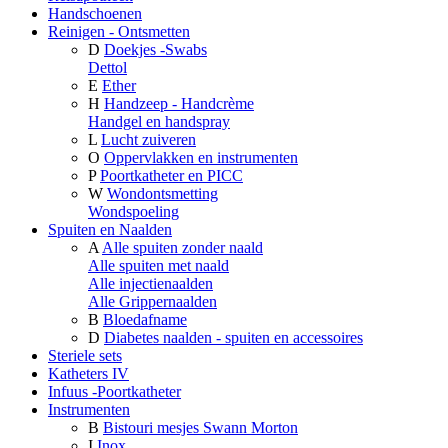
Handschoenen
Reinigen - Ontsmetten
D
Doekjes -Swabs
Dettol
E
Ether
H
Handzeep - Handcrème
Handgel en handspray
L
Lucht zuiveren
O
Oppervlakken en instrumenten
P
Poortkatheter en PICC
W
Wondontsmetting
Wondspoeling
Spuiten en Naalden
A
Alle spuiten zonder naald
Alle spuiten met naald
Alle injectienaalden
Alle Grippernaalden
B
Bloedafname
D
Diabetes naalden - spuiten en accessoires
Steriele sets
Katheters IV
Infuus -Poortkatheter
Instrumenten
B
Bistouri mesjes Swann Morton
I
Inox