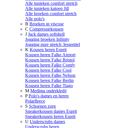
Alle tunieken comfort stretch
Alle tunieken katoen Jill
Alle broeken comfort stretch
Alle polo's
B
Broeken in viscose
C
Compressiekousen
J
Jack dames softshell
Jogging broeken Infinity
Jogging pure stretch 3essentiel
K
Kousen heren Esprit
Kousen heren Falke Airport
Kousen heren Falke Bristol
Kousen heren Falke Comfy
Kousen heren Falke Cool
Kousen heren Falke Nelson
Kousen heren Falke Berlin
Kousen heren Falke Tiago
M
Medima onderkledij
P
Polo's dames en heren
Polarfleece
S
Schoenen zorg
Sneakerkousen dames Esprit
Sneakerkousen heren Esprit
U
Underscrubs dames
Underscrubs heren