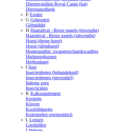
Dierenvoeding Royal Canin (kat)
Dierenapotheek
E
Eosine
G
Geheugen
Glijmiddel
H
Haaruitval - Broze nagels (inwendig)
Haaruitval - Broze nagels (uitwendig)
Hoest (droge hoest)
Hoest (slijmhoest)
Homeopathie: zwangerschapskwaaltjes
Hielspoorkussen
Herboplanet
I
Ijzer
Insectenbeten (behandelend)
Insectenbeten (preventief)
Intieme zorg
Insecticiden
K
Kalksupplement
Keelpijn
Kloven
Koortsblaasjes
Kniestoelen ergonomisch
L
Lenzen
Leesbrillen
Littekens