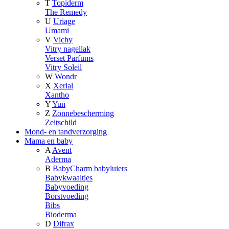
T
Topiderm
The Remedy
U
Uriage
Umami
V
Vichy
Vitry nagellak
Verset Parfums
Vitry Soleil
W
Wondr
X
Xerial
Xantho
Y
Yun
Z
Zonnebescherming
Zeitschild
Mond- en tandverzorging
Mama en baby
A
Avent
Aderma
B
BabyCharm babyluiers
Babykwaaltjes
Babyvoeding
Borstvoeding
Bibs
Bioderma
D
Difrax