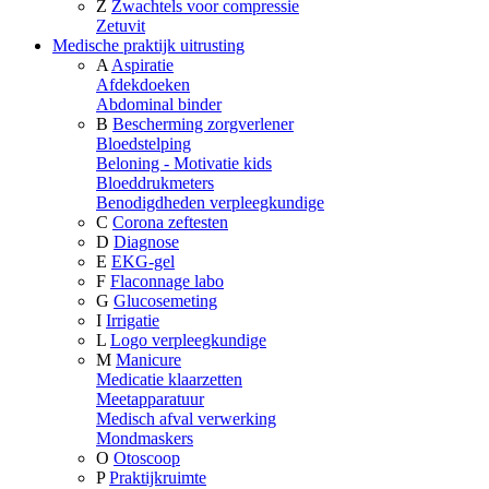
Z
Zwachtels voor compressie
Zetuvit
Medische praktijk uitrusting
A
Aspiratie
Afdekdoeken
Abdominal binder
B
Bescherming zorgverlener
Bloedstelping
Beloning - Motivatie kids
Bloeddrukmeters
Benodigdheden verpleegkundige
C
Corona zeftesten
D
Diagnose
E
EKG-gel
F
Flaconnage labo
G
Glucosemeting
I
Irrigatie
L
Logo verpleegkundige
M
Manicure
Medicatie klaarzetten
Meetapparatuur
Medisch afval verwerking
Mondmaskers
O
Otoscoop
P
Praktijkruimte