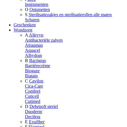
Instrumenten
O
Ontsmetten
S
Sterilisatiezakjes en sterilisatierollen alle maten
Scharen
Geschenken
Wondzorg
A
Allevyn
Antibacteriële zalven
Atrauman
Aquacel
Alhydran
B
Bactigras
Barrièrecrème
Biogaze
Biatain
C
Cavilon
Cica-Care
Comfeel
Cuticell
Cutimed
D
Debrisoft steriel
Duoderm
Decifera
E
Exufiber
F
Flamigel