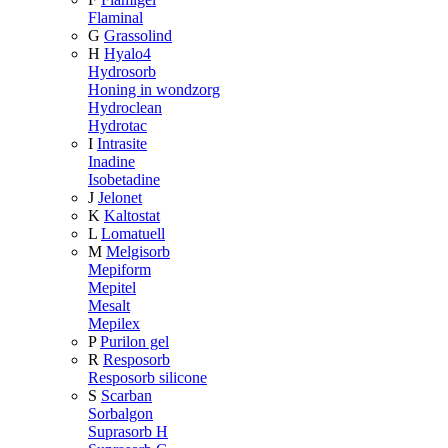
Flaminal
G
Grassolind
H
Hyalo4
Hydrosorb
Honing in wondzorg
Hydroclean
Hydrotac
I
Intrasite
Inadine
Isobetadine
J
Jelonet
K
Kaltostat
L
Lomatuell
M
Melgisorb
Mepiform
Mepitel
Mesalt
Mepilex
P
Purilon gel
R
Resposorb
Resposorb silicone
S
Scarban
Sorbalgon
Suprasorb H