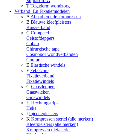
Suprasorb G
T
Tegaderm wondzorg
Verband- En Fixatiemiddelen
A
Absorberende kompressen
B
Blauwe kleefpleisters
Buisverband
C
Compeed
Celstofdeppers
Coban
Chirurgische tape
Cosmopor wondverbanden
Curapor
E
Elastische windels
F
Febelcare
Fixatieverband
Fixatiewindels
G
Gaasdeppers
Gaaswieken
Gipswindels
H
Hechtingstrips
Heka
I
Injectiepleisters
K
Kompressen steriel (alle merken)
Kleefpleisters (alle merken)
Kompressen niet-steriel