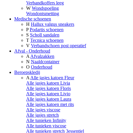
Verbandkoffers leeg
W
Wondspoeling
Wondontsmetting
Medische schoenen
H
Hallux valgus sneakers
P
Podartis schoenen
S
Scholl sandalen
T
Tecnica schoenen
V
Verbandschoen post operatief
Afval - Onderhoud
A
Afvalzakken
N
Naaldcontainer
O
Onderhoud
Beroepskledij
A
Alle jasjes katoen Fleur
Alle jasjes katoen Livia
Alle jasjes katoen Floris
Alle jasjes katoen Livio
Alle jasjes katoen Laura
Alle jasjes katoen met rits
Alle jasjes viscose
Alle jasjes stretch
Alle tunieken Infinity
Alle tunieken viscose
Alle tunieken stretch 3essentiel