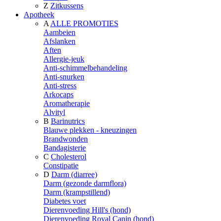
Z
Zitkussens
Apotheek
A
ALLE PROMOTIES
Aambeien
Afslanken
Aften
Allergie-jeuk
Anti-schimmelbehandeling
Anti-snurken
Anti-stress
Arkocaps
Aromatherapie
Alvityl
B
Barinutrics
Blauwe plekken - kneuzingen
Brandwonden
Bandagisterie
C
Cholesterol
Constipatie
D
Darm (diarree)
Darm (gezonde darmflora)
Darm (krampstillend)
Diabetes voet
Dierenvoeding Hill's (hond)
Dierenvoeding Royal Canin (hond)