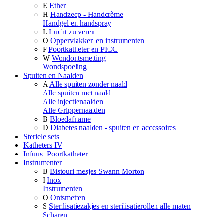
E
Ether
H
Handzeep - Handcrème
Handgel en handspray
L
Lucht zuiveren
O
Oppervlakken en instrumenten
P
Poortkatheter en PICC
W
Wondontsmetting
Wondspoeling
Spuiten en Naalden
A
Alle spuiten zonder naald
Alle spuiten met naald
Alle injectienaalden
Alle Grippernaalden
B
Bloedafname
D
Diabetes naalden - spuiten en accessoires
Steriele sets
Katheters IV
Infuus -Poortkatheter
Instrumenten
B
Bistouri mesjes Swann Morton
I
Inox
Instrumenten
O
Ontsmetten
S
Sterilisatiezakjes en sterilisatierollen alle maten
Scharen