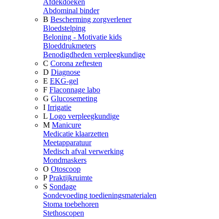
Afdekdoeken
Abdominal binder
B
Bescherming zorgverlener
Bloedstelping
Beloning - Motivatie kids
Bloeddrukmeters
Benodigdheden verpleegkundige
C
Corona zeftesten
D
Diagnose
E
EKG-gel
F
Flaconnage labo
G
Glucosemeting
I
Irrigatie
L
Logo verpleegkundige
M
Manicure
Medicatie klaarzetten
Meetapparatuur
Medisch afval verwerking
Mondmaskers
O
Otoscoop
P
Praktijkruimte
S
Sondage
Sondevoeding toedieningsmaterialen
Stoma toebehoren
Stethoscopen