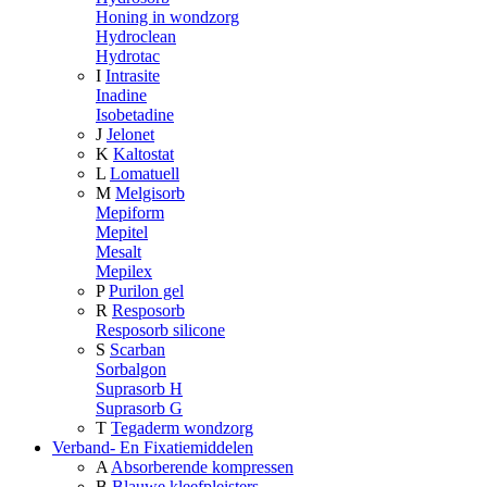
Honing in wondzorg
Hydroclean
Hydrotac
I
Intrasite
Inadine
Isobetadine
J
Jelonet
K
Kaltostat
L
Lomatuell
M
Melgisorb
Mepiform
Mepitel
Mesalt
Mepilex
P
Purilon gel
R
Resposorb
Resposorb silicone
S
Scarban
Sorbalgon
Suprasorb H
Suprasorb G
T
Tegaderm wondzorg
Verband- En Fixatiemiddelen
A
Absorberende kompressen
B
Blauwe kleefpleisters