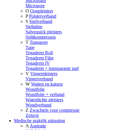
Microfoam
Micropore
O
Oogpleisters
P
Polsterverband
S
Snelverband
Stellaline
Salvequick pleisters
Splitkompressen
T
Transpore
Tape
Tegaderm Roll
Tegaderm Film
Tegaderm IV
Tegaderm + transparante pad
V
Vingerpleisters
Vingerverband
W
Watten en katoen
Wondfolie
Wondfolie + verband
Waterdichte pleisters
Wondverband
Z
Zwachtels voor compressie
Zetuvit
Medische praktijk uitrusting
A
Aspiratie