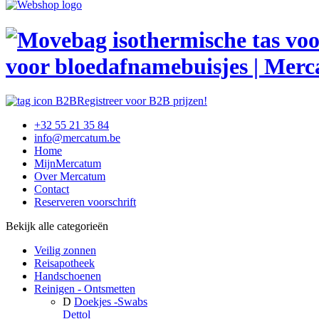
voor bloedafnamebuisjes | Mer
Registreer voor B2B prijzen!
+32 55 21 35 84
info@mercatum.be
Home
MijnMercatum
Over Mercatum
Contact
Reserveren voorschrift
Bekijk alle categorieën
Veilig zonnen
Reisapotheek
Handschoenen
Reinigen - Ontsmetten
D
Doekjes -Swabs
Dettol