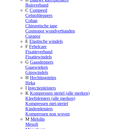
Buisverband
C
Compeed
Celstofdeppers
Coban
Chirurgische tape
Cosmopor wondverbanden
Curapor
E
Elastische windels
F
Febelcare
Fixatieverband
Fixatiewindels
G
Gaasdeppers
Gaaswieken
Gipswindels
H
Hechtingstrips
Heka
I
Injectiepleisters
K
Kompressen steriel (alle merken)
Kleefpleisters (alle merken)
Kompressen niet-steriel
Kinderpleisters
Kompressen non woven
M
Melolin
Mesoft