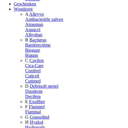
Geschenken
Wondzorg
A
Allevyn
Antibacteriële zalven
Atrauman
Aquacel
Alhydran
B
Bactigras
Barrièrecrème
Biogaze
Biatain
C
Cavilon
Cica-Care
Comfeel
Cuticell
Cutimed
D
Debrisoft steriel
Duoderm
Decifera
E
Exufiber
F
Flamigel
Flaminal
G
Grassolind
H
Hyalo4
Hydrosorb