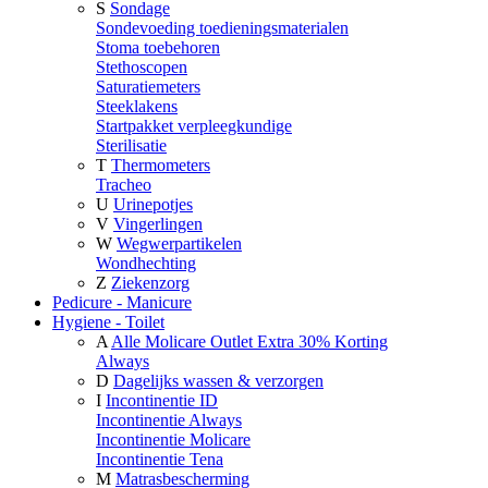
S
Sondage
Sondevoeding toedieningsmaterialen
Stoma toebehoren
Stethoscopen
Saturatiemeters
Steeklakens
Startpakket verpleegkundige
Sterilisatie
T
Thermometers
Tracheo
U
Urinepotjes
V
Vingerlingen
W
Wegwerpartikelen
Wondhechting
Z
Ziekenzorg
Pedicure - Manicure
Hygiene - Toilet
A
Alle Molicare Outlet Extra 30% Korting
Always
D
Dagelijks wassen & verzorgen
I
Incontinentie ID
Incontinentie Always
Incontinentie Molicare
Incontinentie Tena
M
Matrasbescherming