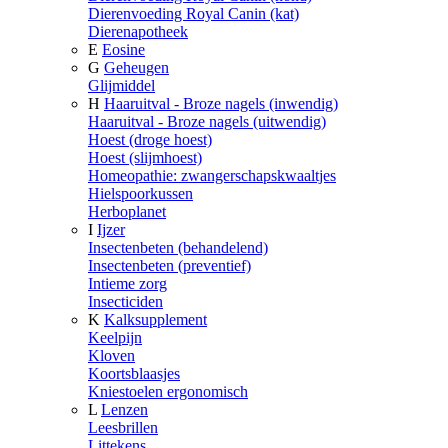
Dierenvoeding Royal Canin (kat)
Dierenapotheek
E
Eosine
G
Geheugen
Glijmiddel
H
Haaruitval - Broze nagels (inwendig)
Haaruitval - Broze nagels (uitwendig)
Hoest (droge hoest)
Hoest (slijmhoest)
Homeopathie: zwangerschapskwaaltjes
Hielspoorkussen
Herboplanet
I
Ijzer
Insectenbeten (behandelend)
Insectenbeten (preventief)
Intieme zorg
Insecticiden
K
Kalksupplement
Keelpijn
Kloven
Koortsblaasjes
Kniestoelen ergonomisch
L
Lenzen
Leesbrillen
Littekens