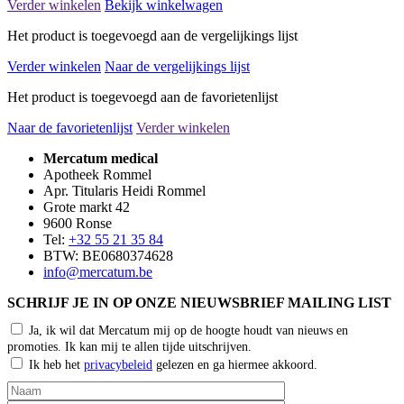
Verder winkelen
Bekijk winkelwagen
Het product is toegevoegd aan de vergelijkings lijst
Verder winkelen
Naar de vergelijkings lijst
Het product is toegevoegd aan de favorietenlijst
Naar de favorietenlijst
Verder winkelen
Mercatum medical
Apotheek Rommel
Apr. Titularis Heidi Rommel
Grote markt 42
9600 Ronse
Tel:
+32 55 21 35 84
BTW: BE0680374628
info@mercatum.be
SCHRIJF JE IN OP ONZE NIEUWSBRIEF MAILING LIST
Ja, ik wil dat Mercatum mij op de hoogte houdt van nieuws en
promoties. Ik kan mij te allen tijde uitschrijven.
Ik heb het
privacybeleid
gelezen en ga hiermee akkoord.