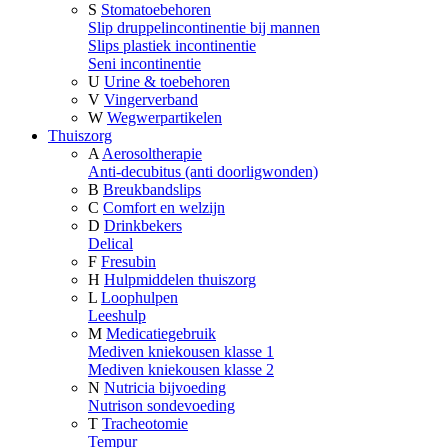
S
Stomatoebehoren
Slip druppelincontinentie bij mannen
Slips plastiek incontinentie
Seni incontinentie
U
Urine & toebehoren
V
Vingerverband
W
Wegwerpartikelen
Thuiszorg
A
Aerosoltherapie
Anti-decubitus (anti doorligwonden)
B
Breukbandslips
C
Comfort en welzijn
D
Drinkbekers
Delical
F
Fresubin
H
Hulpmiddelen thuiszorg
L
Loophulpen
Leeshulp
M
Medicatiegebruik
Mediven kniekousen klasse 1
Mediven kniekousen klasse 2
N
Nutricia bijvoeding
Nutrison sondevoeding
T
Tracheotomie
Tempur