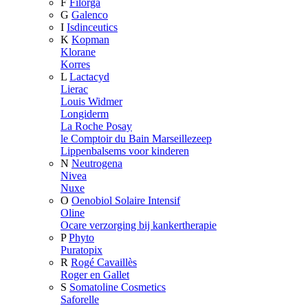
F
Filorga
G
Galenco
I
Isdinceutics
K
Kopman
Klorane
Korres
L
Lactacyd
Lierac
Louis Widmer
Longiderm
La Roche Posay
le Comptoir du Bain Marseillezeep
Lippenbalsems voor kinderen
N
Neutrogena
Nivea
Nuxe
O
Oenobiol Solaire Intensif
Oline
Ocare verzorging bij kankertherapie
P
Phyto
Puratopix
R
Rogé Cavaillès
Roger en Gallet
S
Somatoline Cosmetics
Saforelle