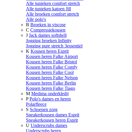
Alle tunieken comfort stretch
Alle tunieken katoen Jill
Alle broeken comfort stretch
Alle polo's
B
Broeken in viscose
C
Compressiekousen
J
Jack dames softshell
Jogging broeken Infinity
Jogging pure stretch 3essentiel
K
Kousen heren Esprit
Kousen heren Falke Airport
Kousen heren Falke Bristol
Kousen heren Falke Comfy
Kousen heren Falke Cool
Kousen heren Falke Nelson
Kousen heren Falke Berlin
Kousen heren Falke Tiago
M
Medima onderkledij
P
Polo's dames en heren
Polarfleece
S
Schoenen zorg
Sneakerkousen dames Esprit
Sneakerkousen heren Esprit
U
Underscrubs dames
Underscrubs heren