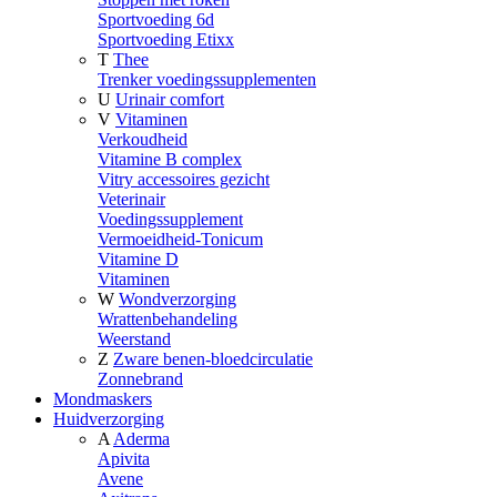
Sportvoeding 6d
Sportvoeding Etixx
T
Thee
Trenker voedingssupplementen
U
Urinair comfort
V
Vitaminen
Verkoudheid
Vitamine B complex
Vitry accessoires gezicht
Veterinair
Voedingssupplement
Vermoeidheid-Tonicum
Vitamine D
Vitaminen
W
Wondverzorging
Wrattenbehandeling
Weerstand
Z
Zware benen-bloedcirculatie
Zonnebrand
Mondmaskers
Huidverzorging
A
Aderma
Apivita
Avene