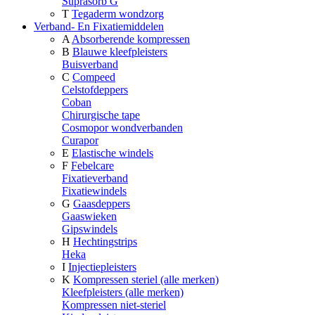
Suprasorb G
T
Tegaderm wondzorg
Verband- En Fixatiemiddelen
A
Absorberende kompressen
B
Blauwe kleefpleisters
Buisverband
C
Compeed
Celstofdeppers
Coban
Chirurgische tape
Cosmopor wondverbanden
Curapor
E
Elastische windels
F
Febelcare
Fixatieverband
Fixatiewindels
G
Gaasdeppers
Gaaswieken
Gipswindels
H
Hechtingstrips
Heka
I
Injectiepleisters
K
Kompressen steriel (alle merken)
Kleefpleisters (alle merken)
Kompressen niet-steriel