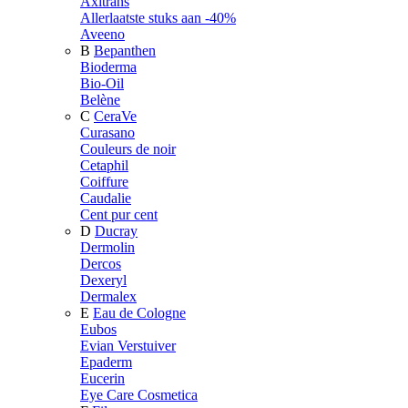
Axitrans
Allerlaatste stuks aan -40%
Aveeno
B
Bepanthen
Bioderma
Bio-Oil
Belène
C
CeraVe
Curasano
Couleurs de noir
Cetaphil
Coiffure
Caudalie
Cent pur cent
D
Ducray
Dermolin
Dercos
Dexeryl
Dermalex
E
Eau de Cologne
Eubos
Evian Verstuiver
Epaderm
Eucerin
Eye Care Cosmetica