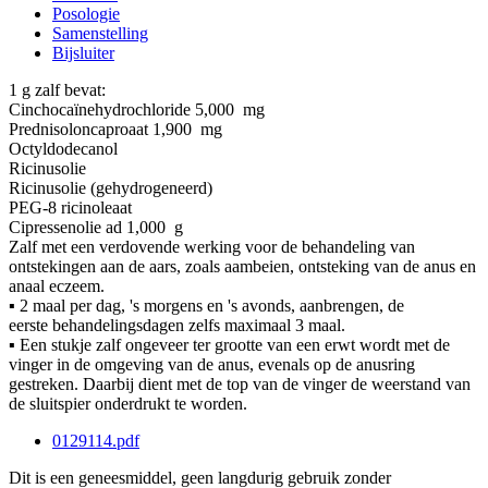
Posologie
Samenstelling
Bijsluiter
1 g zalf bevat:
Cinchocaïnehydrochloride 5,000 mg
Prednisoloncaproaat 1,900 mg
Octyldodecanol
Ricinusolie
Ricinusolie (gehydrogeneerd)
PEG-8 ricinoleaat
Cipressenolie ad 1,000 g
Zalf met een verdovende werking voor de behandeling van
ontstekingen aan de aars, zoals aambeien, ontsteking van de anus en
anaal eczeem.
▪ 2 maal per dag, 's morgens en 's avonds, aanbrengen, de
eerste behandelingsdagen zelfs maximaal 3 maal.
▪ Een stukje zalf ongeveer ter grootte van een erwt wordt met de
vinger in de omgeving van de anus, evenals op de anusring
gestreken. Daarbij dient met de top van de vinger de weerstand van
de sluitspier onderdrukt te worden.
0129114.pdf
Dit is een geneesmiddel, geen langdurig gebruik zonder