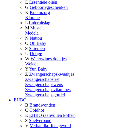
E
Essentiële oliën
G
Geboortegeschenken
K
Kraamzorg
Klorane
L
Luieruitslag
M
Mustela
Medela
N
Nattou
O
Oh Baby
S
Striemen
U
Uriage
W
Waterwipes doekjes
Weleda
Y
Yun Baby
Z
Zwangerschapskwaaltjes
Zwangerschapstest
Zwangerschapswens
Zwangerschapsvitamines
Zwangerschapsgordel
EHBO
B
Brandwonden
C
Coldhot
E
EHBO (aanvullen koffer)
S
Snelverband
V
Verbandkoffers gevuld