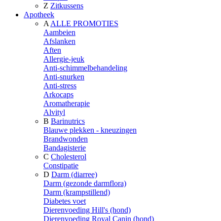
Z
Zitkussens
Apotheek
A
ALLE PROMOTIES
Aambeien
Afslanken
Aften
Allergie-jeuk
Anti-schimmelbehandeling
Anti-snurken
Anti-stress
Arkocaps
Aromatherapie
Alvityl
B
Barinutrics
Blauwe plekken - kneuzingen
Brandwonden
Bandagisterie
C
Cholesterol
Constipatie
D
Darm (diarree)
Darm (gezonde darmflora)
Darm (krampstillend)
Diabetes voet
Dierenvoeding Hill's (hond)
Dierenvoeding Royal Canin (hond)