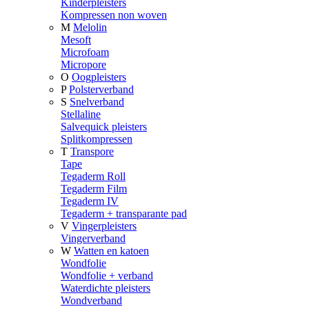
Kinderpleisters
Kompressen non woven
M
Melolin
Mesoft
Microfoam
Micropore
O
Oogpleisters
P
Polsterverband
S
Snelverband
Stellaline
Salvequick pleisters
Splitkompressen
T
Transpore
Tape
Tegaderm Roll
Tegaderm Film
Tegaderm IV
Tegaderm + transparante pad
V
Vingerpleisters
Vingerverband
W
Watten en katoen
Wondfolie
Wondfolie + verband
Waterdichte pleisters
Wondverband