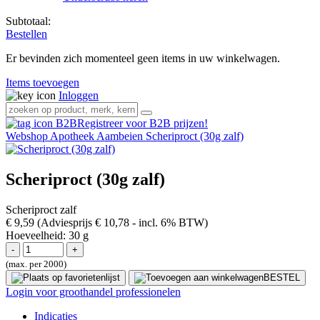
Subtotaal:
Bestellen
Er bevinden zich momenteel geen items in uw winkelwagen.
Items toevoegen
Inloggen
Registreer voor B2B prijzen!
Webshop
Apotheek
Aambeien
Scheriproct (30g zalf)
Scheriproct (30g zalf)
Scheriproct zalf
€ 9,59
(Adviesprijs € 10,78
- incl. 6% BTW)
Hoeveelheid:
30 g
(max. per 2000)
BESTEL
Login voor groothandel professionelen
Indicaties