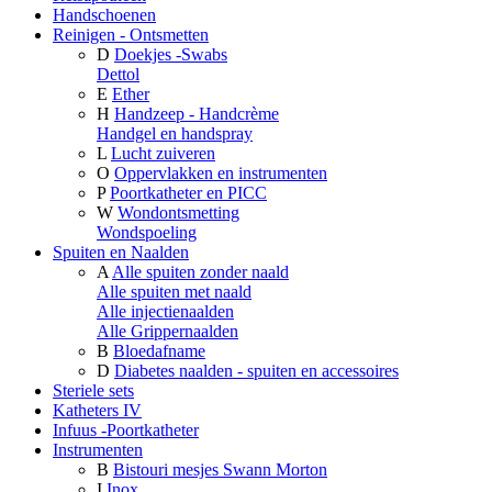
Handschoenen
Reinigen - Ontsmetten
D
Doekjes -Swabs
Dettol
E
Ether
H
Handzeep - Handcrème
Handgel en handspray
L
Lucht zuiveren
O
Oppervlakken en instrumenten
P
Poortkatheter en PICC
W
Wondontsmetting
Wondspoeling
Spuiten en Naalden
A
Alle spuiten zonder naald
Alle spuiten met naald
Alle injectienaalden
Alle Grippernaalden
B
Bloedafname
D
Diabetes naalden - spuiten en accessoires
Steriele sets
Katheters IV
Infuus -Poortkatheter
Instrumenten
B
Bistouri mesjes Swann Morton
I
Inox