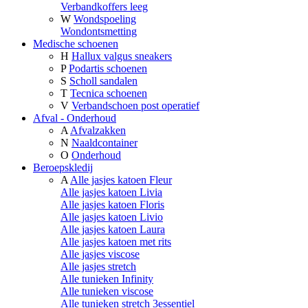
Verbandkoffers leeg
W
Wondspoeling
Wondontsmetting
Medische schoenen
H
Hallux valgus sneakers
P
Podartis schoenen
S
Scholl sandalen
T
Tecnica schoenen
V
Verbandschoen post operatief
Afval - Onderhoud
A
Afvalzakken
N
Naaldcontainer
O
Onderhoud
Beroepskledij
A
Alle jasjes katoen Fleur
Alle jasjes katoen Livia
Alle jasjes katoen Floris
Alle jasjes katoen Livio
Alle jasjes katoen Laura
Alle jasjes katoen met rits
Alle jasjes viscose
Alle jasjes stretch
Alle tunieken Infinity
Alle tunieken viscose
Alle tunieken stretch 3essentiel