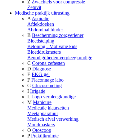
Z
Zwachtels voor compressie
Zetuvit
Medische praktijk uitrusting
A
Aspiratie
Afdekdoeken
Abdominal binder
B
Bescherming zorgverlener
Bloedstelping
Beloning - Motivatie kids
Bloeddrukmeters
Benodigdheden verpleegkundige
C
Corona zeftesten
D
Diagnose
E
EKG-gel
F
Flaconnage labo
G
Glucosemeting
I
Irrigatie
L
Logo verpleegkundige
M
Manicure
Medicatie klaarzetten
Meetapparatuur
Medisch afval verwerking
Mondmaskers
O
Otoscoop
P
Praktijkruimte