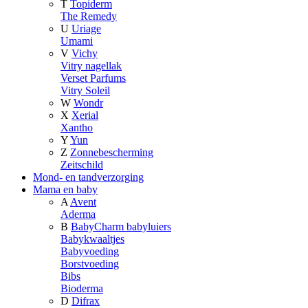
T
Topiderm
The Remedy
U
Uriage
Umami
V
Vichy
Vitry nagellak
Verset Parfums
Vitry Soleil
W
Wondr
X
Xerial
Xantho
Y
Yun
Z
Zonnebescherming
Zeitschild
Mond- en tandverzorging
Mama en baby
A
Avent
Aderma
B
BabyCharm babyluiers
Babykwaaltjes
Babyvoeding
Borstvoeding
Bibs
Bioderma
D
Difrax