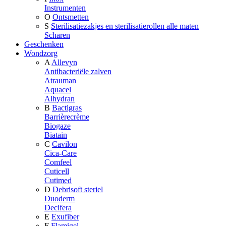
Instrumenten
O
Ontsmetten
S
Sterilisatiezakjes en sterilisatierollen alle maten
Scharen
Geschenken
Wondzorg
A
Allevyn
Antibacteriële zalven
Atrauman
Aquacel
Alhydran
B
Bactigras
Barrièrecrème
Biogaze
Biatain
C
Cavilon
Cica-Care
Comfeel
Cuticell
Cutimed
D
Debrisoft steriel
Duoderm
Decifera
E
Exufiber
F
Flamigel