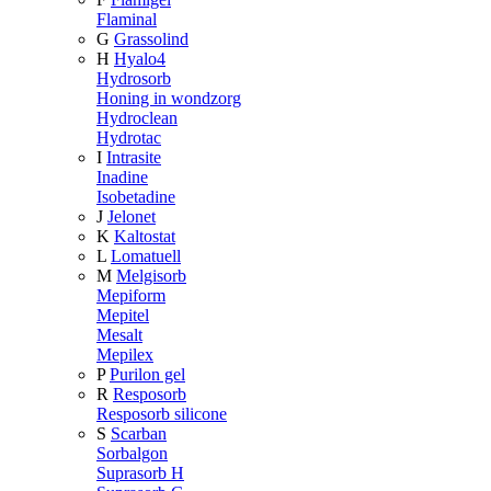
Flaminal
G
Grassolind
H
Hyalo4
Hydrosorb
Honing in wondzorg
Hydroclean
Hydrotac
I
Intrasite
Inadine
Isobetadine
J
Jelonet
K
Kaltostat
L
Lomatuell
M
Melgisorb
Mepiform
Mepitel
Mesalt
Mepilex
P
Purilon gel
R
Resposorb
Resposorb silicone
S
Scarban
Sorbalgon
Suprasorb H