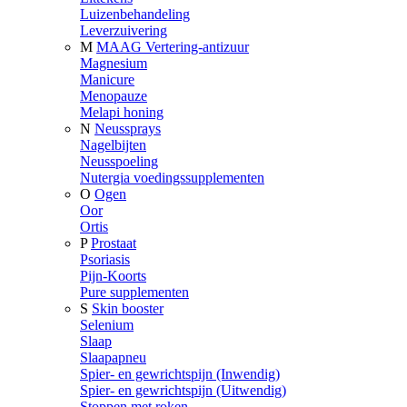
Luizenbehandeling
Leverzuivering
M
MAAG Vertering-antizuur
Magnesium
Manicure
Menopauze
Melapi honing
N
Neussprays
Nagelbijten
Neusspoeling
Nutergia voedingssupplementen
O
Ogen
Oor
Ortis
P
Prostaat
Psoriasis
Pijn-Koorts
Pure supplementen
S
Skin booster
Selenium
Slaap
Slaapapneu
Spier- en gewrichtspijn (Inwendig)
Spier- en gewrichtspijn (Uitwendig)
Stoppen met roken