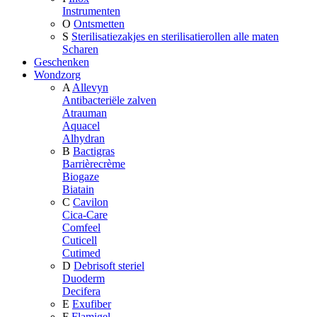
Instrumenten
O
Ontsmetten
S
Sterilisatiezakjes en sterilisatierollen alle maten
Scharen
Geschenken
Wondzorg
A
Allevyn
Antibacteriële zalven
Atrauman
Aquacel
Alhydran
B
Bactigras
Barrièrecrème
Biogaze
Biatain
C
Cavilon
Cica-Care
Comfeel
Cuticell
Cutimed
D
Debrisoft steriel
Duoderm
Decifera
E
Exufiber
F
Flamigel