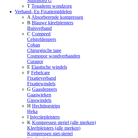
Suprasorb G
T
Tegaderm wondzorg
Verband- En Fixatiemiddelen
A
Absorberende kompressen
B
Blauwe kleefpleisters
Buisverband
C
Compeed
Celstofdeppers
Coban
Chirurgische tape
Cosmopor wondverbanden
Curapor
E
Elastische windels
F
Febelcare
Fixatieverband
Fixatiewindels
G
Gaasdeppers
Gaaswieken
Gipswindels
H
Hechtingstrips
Heka
I
Injectiepleisters
K
Kompressen steriel (alle merken)
Kleefpleisters (alle merken)
Kompressen niet-steriel