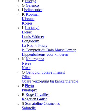
F
Filorga
G
Galenco
I
Isdinceutics
K
Kopman
Klorane
Korres
L
Lactacyd
Lierac
Louis Widmer
Longiderm
La Roche Posay
le Comptoir du Bain Marseillezeep
Lippenbalsems voor kinderen
N
Neutrogena
Nivea
Nuxe
O
Oenobiol Solaire Intensif
Oline
Ocare verzorging bij kankertherapie
P
Phyto
Puratopix
R
Rogé Cavaillès
Roger en Gallet
S
Somatoline Cosmetics
Saforelle