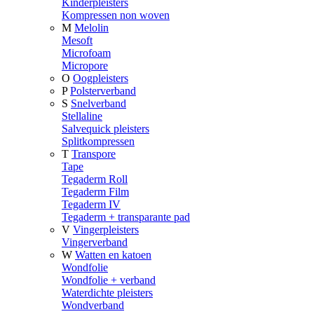
Kinderpleisters
Kompressen non woven
M
Melolin
Mesoft
Microfoam
Micropore
O
Oogpleisters
P
Polsterverband
S
Snelverband
Stellaline
Salvequick pleisters
Splitkompressen
T
Transpore
Tape
Tegaderm Roll
Tegaderm Film
Tegaderm IV
Tegaderm + transparante pad
V
Vingerpleisters
Vingerverband
W
Watten en katoen
Wondfolie
Wondfolie + verband
Waterdichte pleisters
Wondverband