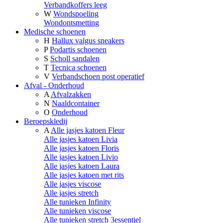
Verbandkoffers leeg
W
Wondspoeling
Wondontsmetting
Medische schoenen
H
Hallux valgus sneakers
P
Podartis schoenen
S
Scholl sandalen
T
Tecnica schoenen
V
Verbandschoen post operatief
Afval - Onderhoud
A
Afvalzakken
N
Naaldcontainer
O
Onderhoud
Beroepskledij
A
Alle jasjes katoen Fleur
Alle jasjes katoen Livia
Alle jasjes katoen Floris
Alle jasjes katoen Livio
Alle jasjes katoen Laura
Alle jasjes katoen met rits
Alle jasjes viscose
Alle jasjes stretch
Alle tunieken Infinity
Alle tunieken viscose
Alle tunieken stretch 3essentiel