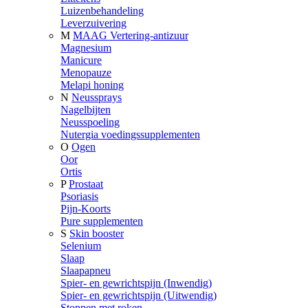
Luizenbehandeling
Leverzuivering
M
MAAG Vertering-antizuur
Magnesium
Manicure
Menopauze
Melapi honing
N
Neussprays
Nagelbijten
Neusspoeling
Nutergia voedingssupplementen
O
Ogen
Oor
Ortis
P
Prostaat
Psoriasis
Pijn-Koorts
Pure supplementen
S
Skin booster
Selenium
Slaap
Slaapapneu
Spier- en gewrichtspijn (Inwendig)
Spier- en gewrichtspijn (Uitwendig)
Stoppen met roken