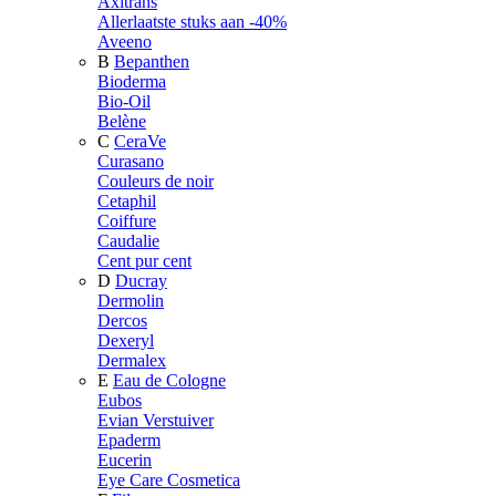
Axitrans
Allerlaatste stuks aan -40%
Aveeno
B
Bepanthen
Bioderma
Bio-Oil
Belène
C
CeraVe
Curasano
Couleurs de noir
Cetaphil
Coiffure
Caudalie
Cent pur cent
D
Ducray
Dermolin
Dercos
Dexeryl
Dermalex
E
Eau de Cologne
Eubos
Evian Verstuiver
Epaderm
Eucerin
Eye Care Cosmetica