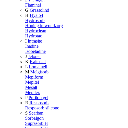
Flaminal
G
Grassolind
H
Hyalo4
Hydrosorb
Honing in wondzorg
Hydroclean
Hydrotac
I
Intrasite
Inadine
Isobetadine
J
Jelonet
K
Kaltostat
L
Lomatuell
M
Melgisorb
Mepiform
Mepitel
Mesalt
Mepilex
P
Purilon gel
R
Resposorb
Resposorb silicone
S
Scarban
Sorbalgon
Suprasorb H