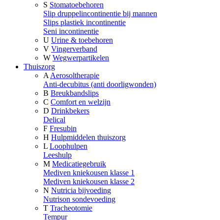
S
Stomatoebehoren
Slip druppelincontinentie bij mannen
Slips plastiek incontinentie
Seni incontinentie
U
Urine & toebehoren
V
Vingerverband
W
Wegwerpartikelen
Thuiszorg
A
Aerosoltherapie
Anti-decubitus (anti doorligwonden)
B
Breukbandslips
C
Comfort en welzijn
D
Drinkbekers
Delical
F
Fresubin
H
Hulpmiddelen thuiszorg
L
Loophulpen
Leeshulp
M
Medicatiegebruik
Mediven kniekousen klasse 1
Mediven kniekousen klasse 2
N
Nutricia bijvoeding
Nutrison sondevoeding
T
Tracheotomie
Tempur