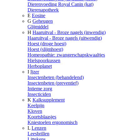
Dierenvoeding Royal Canin (kat)
Dierenapotheek
E
Eosine
G
Geheugen
Glijmiddel
H
Haaruitval - Broze nagels (inwendig)
Haaruitval - Broze nagels (uitwendig)
Hoest (droge hoest)
Hoest (slijmhoest)
Homeopathie: zwangerschapskwaaltjes
Hielspoorkussen
Herboplanet
I
Ijzer
Insectenbeten (behandelend)
Insectenbeten (preventief)
Intieme zorg
Insecticiden
K
Kalksupplement
Keelpijn
Kloven
Koortsblaasjes
Kniestoelen ergonomisch
L
Lenzen
Leesbrillen
Littekens