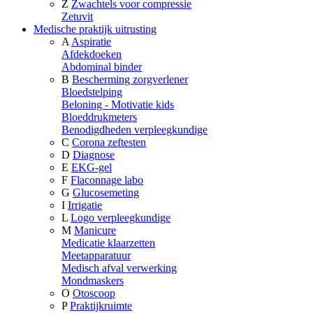
Z
Zwachtels voor compressie
Zetuvit
Medische praktijk uitrusting
A
Aspiratie
Afdekdoeken
Abdominal binder
B
Bescherming zorgverlener
Bloedstelping
Beloning - Motivatie kids
Bloeddrukmeters
Benodigdheden verpleegkundige
C
Corona zeftesten
D
Diagnose
E
EKG-gel
F
Flaconnage labo
G
Glucosemeting
I
Irrigatie
L
Logo verpleegkundige
M
Manicure
Medicatie klaarzetten
Meetapparatuur
Medisch afval verwerking
Mondmaskers
O
Otoscoop
P
Praktijkruimte