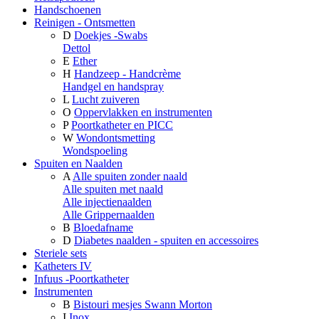
Handschoenen
Reinigen - Ontsmetten
D
Doekjes -Swabs
Dettol
E
Ether
H
Handzeep - Handcrème
Handgel en handspray
L
Lucht zuiveren
O
Oppervlakken en instrumenten
P
Poortkatheter en PICC
W
Wondontsmetting
Wondspoeling
Spuiten en Naalden
A
Alle spuiten zonder naald
Alle spuiten met naald
Alle injectienaalden
Alle Grippernaalden
B
Bloedafname
D
Diabetes naalden - spuiten en accessoires
Steriele sets
Katheters IV
Infuus -Poortkatheter
Instrumenten
B
Bistouri mesjes Swann Morton
I
Inox