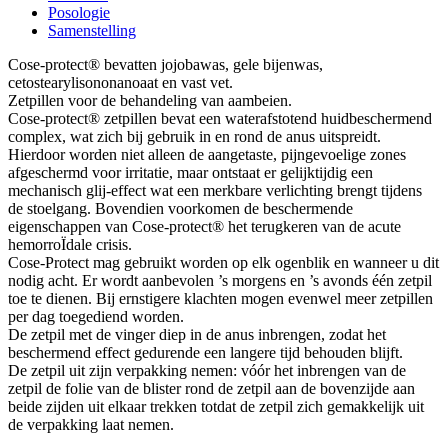
Posologie
Samenstelling
Cose-protect® bevatten jojobawas, gele bijenwas,
cetostearylisononanoaat en vast vet.
Zetpillen voor de behandeling van aambeien.
Cose-protect® zetpillen bevat een waterafstotend huidbeschermend
complex, wat zich bij gebruik in en rond de anus uitspreidt.
Hierdoor worden niet alleen de aangetaste, pijngevoelige zones
afgeschermd voor irritatie, maar ontstaat er gelijktijdig een
mechanisch glij-effect wat een merkbare verlichting brengt tijdens
de stoelgang. Bovendien voorkomen de beschermende
eigenschappen van Cose-protect® het terugkeren van de acute
hemorroÏdale crisis.
Cose-Protect mag gebruikt worden op elk ogenblik en wanneer u dit
nodig acht. Er wordt aanbevolen ’s morgens en ’s avonds één zetpil
toe te dienen. Bij ernstigere klachten mogen evenwel meer zetpillen
per dag toegediend worden.
De zetpil met de vinger diep in de anus inbrengen, zodat het
beschermend effect gedurende een langere tijd behouden blijft.
De zetpil uit zijn verpakking nemen: vóór het inbrengen van de
zetpil de folie van de blister rond de zetpil aan de bovenzijde aan
beide zijden uit elkaar trekken totdat de zetpil zich gemakkelijk uit
de verpakking laat nemen.