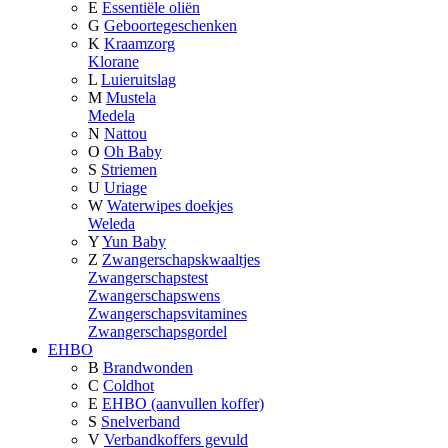
E
Essentiële oliën
G
Geboortegeschenken
K
Kraamzorg
Klorane
L
Luieruitslag
M
Mustela
Medela
N
Nattou
O
Oh Baby
S
Striemen
U
Uriage
W
Waterwipes doekjes
Weleda
Y
Yun Baby
Z
Zwangerschapskwaaltjes
Zwangerschapstest
Zwangerschapswens
Zwangerschapsvitamines
Zwangerschapsgordel
EHBO
B
Brandwonden
C
Coldhot
E
EHBO (aanvullen koffer)
S
Snelverband
V
Verbandkoffers gevuld