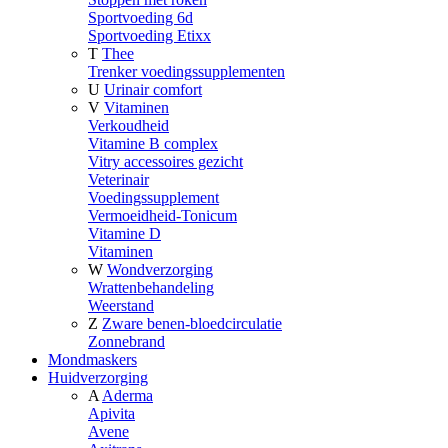
Sportvoeding 6d
Sportvoeding Etixx
T
Thee
Trenker voedingssupplementen
U
Urinair comfort
V
Vitaminen
Verkoudheid
Vitamine B complex
Vitry accessoires gezicht
Veterinair
Voedingssupplement
Vermoeidheid-Tonicum
Vitamine D
Vitaminen
W
Wondverzorging
Wrattenbehandeling
Weerstand
Z
Zware benen-bloedcirculatie
Zonnebrand
Mondmaskers
Huidverzorging
A
Aderma
Apivita
Avene