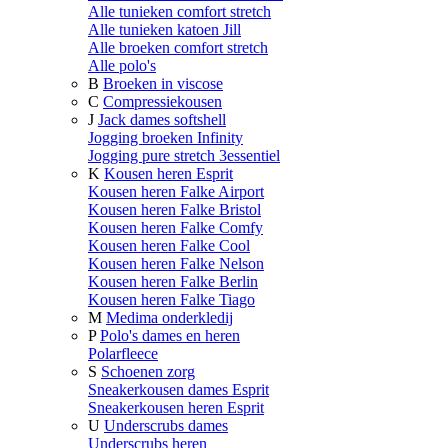
Alle tunieken comfort stretch
Alle tunieken katoen Jill
Alle broeken comfort stretch
Alle polo's
B
Broeken in viscose
C
Compressiekousen
J
Jack dames softshell
Jogging broeken Infinity
Jogging pure stretch 3essentiel
K
Kousen heren Esprit
Kousen heren Falke Airport
Kousen heren Falke Bristol
Kousen heren Falke Comfy
Kousen heren Falke Cool
Kousen heren Falke Nelson
Kousen heren Falke Berlin
Kousen heren Falke Tiago
M
Medima onderkledij
P
Polo's dames en heren
Polarfleece
S
Schoenen zorg
Sneakerkousen dames Esprit
Sneakerkousen heren Esprit
U
Underscrubs dames
Underscrubs heren