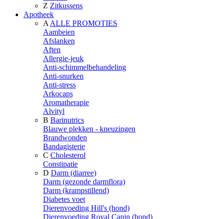
Z
Zitkussens
Apotheek
A
ALLE PROMOTIES
Aambeien
Afslanken
Aften
Allergie-jeuk
Anti-schimmelbehandeling
Anti-snurken
Anti-stress
Arkocaps
Aromatherapie
Alvityl
B
Barinutrics
Blauwe plekken - kneuzingen
Brandwonden
Bandagisterie
C
Cholesterol
Constipatie
D
Darm (diarree)
Darm (gezonde darmflora)
Darm (krampstillend)
Diabetes voet
Dierenvoeding Hill's (hond)
Dierenvoeding Royal Canin (hond)