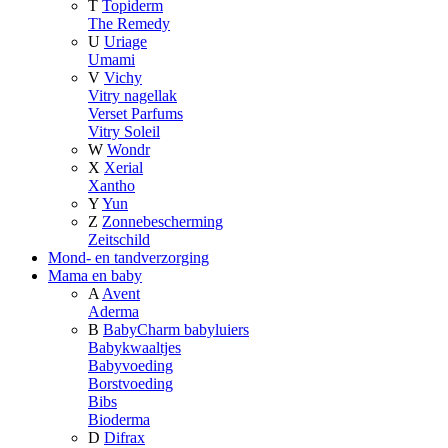
T
Topiderm
The Remedy
U
Uriage
Umami
V
Vichy
Vitry nagellak
Verset Parfums
Vitry Soleil
W
Wondr
X
Xerial
Xantho
Y
Yun
Z
Zonnebescherming
Zeitschild
Mond- en tandverzorging
Mama en baby
A
Avent
Aderma
B
BabyCharm babyluiers
Babykwaaltjes
Babyvoeding
Borstvoeding
Bibs
Bioderma
D
Difrax