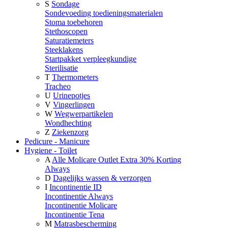
S
Sondage
Sondevoeding toedieningsmaterialen
Stoma toebehoren
Stethoscopen
Saturatiemeters
Steeklakens
Startpakket verpleegkundige
Sterilisatie
T
Thermometers
Tracheo
U
Urinepotjes
V
Vingerlingen
W
Wegwerpartikelen
Wondhechting
Z
Ziekenzorg
Pedicure - Manicure
Hygiene - Toilet
A
Alle Molicare Outlet Extra 30% Korting
Always
D
Dagelijks wassen & verzorgen
I
Incontinentie ID
Incontinentie Always
Incontinentie Molicare
Incontinentie Tena
M
Matrasbescherming