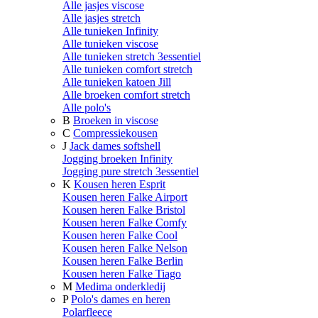
Alle jasjes viscose
Alle jasjes stretch
Alle tunieken Infinity
Alle tunieken viscose
Alle tunieken stretch 3essentiel
Alle tunieken comfort stretch
Alle tunieken katoen Jill
Alle broeken comfort stretch
Alle polo's
B
Broeken in viscose
C
Compressiekousen
J
Jack dames softshell
Jogging broeken Infinity
Jogging pure stretch 3essentiel
K
Kousen heren Esprit
Kousen heren Falke Airport
Kousen heren Falke Bristol
Kousen heren Falke Comfy
Kousen heren Falke Cool
Kousen heren Falke Nelson
Kousen heren Falke Berlin
Kousen heren Falke Tiago
M
Medima onderkledij
P
Polo's dames en heren
Polarfleece