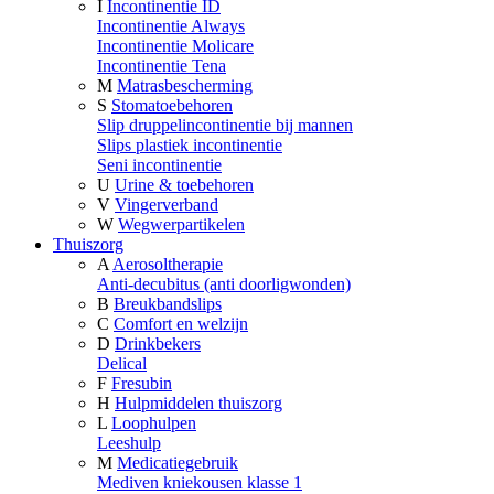
I
Incontinentie ID
Incontinentie Always
Incontinentie Molicare
Incontinentie Tena
M
Matrasbescherming
S
Stomatoebehoren
Slip druppelincontinentie bij mannen
Slips plastiek incontinentie
Seni incontinentie
U
Urine & toebehoren
V
Vingerverband
W
Wegwerpartikelen
Thuiszorg
A
Aerosoltherapie
Anti-decubitus (anti doorligwonden)
B
Breukbandslips
C
Comfort en welzijn
D
Drinkbekers
Delical
F
Fresubin
H
Hulpmiddelen thuiszorg
L
Loophulpen
Leeshulp
M
Medicatiegebruik
Mediven kniekousen klasse 1