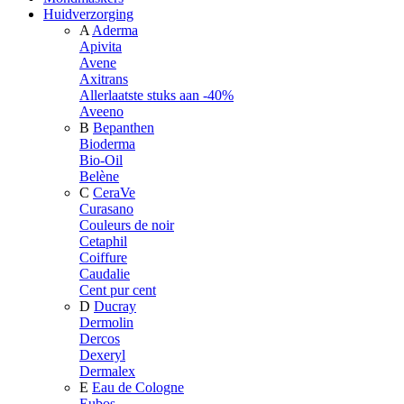
Huidverzorging
A
Aderma
Apivita
Avene
Axitrans
Allerlaatste stuks aan -40%
Aveeno
B
Bepanthen
Bioderma
Bio-Oil
Belène
C
CeraVe
Curasano
Couleurs de noir
Cetaphil
Coiffure
Caudalie
Cent pur cent
D
Ducray
Dermolin
Dercos
Dexeryl
Dermalex
E
Eau de Cologne
Eubos