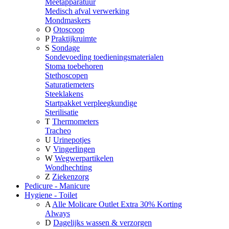
Meetapparatuur
Medisch afval verwerking
Mondmaskers
O
Otoscoop
P
Praktijkruimte
S
Sondage
Sondevoeding toedieningsmaterialen
Stoma toebehoren
Stethoscopen
Saturatiemeters
Steeklakens
Startpakket verpleegkundige
Sterilisatie
T
Thermometers
Tracheo
U
Urinepotjes
V
Vingerlingen
W
Wegwerpartikelen
Wondhechting
Z
Ziekenzorg
Pedicure - Manicure
Hygiene - Toilet
A
Alle Molicare Outlet Extra 30% Korting
Always
D
Dagelijks wassen & verzorgen