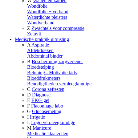
W
Watten en katoen
Wondfolie
Wondfolie + verband
Waterdichte pleisters
Wondverband
Z
Zwachtels voor compressie
Zetuvit
Medische praktijk uitrusting
A
Aspiratie
Afdekdoeken
Abdominal binder
B
Bescherming zorgverlener
Bloedstelping
Beloning - Motivatie kids
Bloeddrukmeters
Benodigdheden verpleegkundige
C
Corona zeftesten
D
Diagnose
E
EKG-gel
F
Flaconnage labo
G
Glucosemeting
I
Irrigatie
L
Logo verpleegkundige
M
Manicure
Medicatie klaarzetten