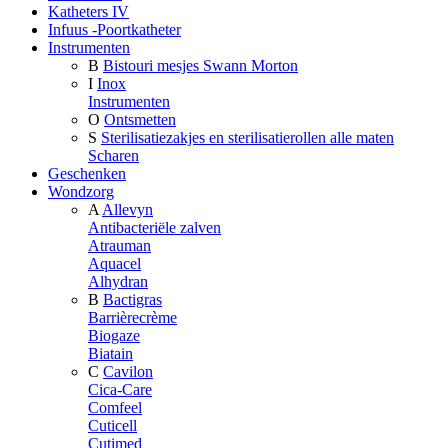
Katheters IV
Infuus -Poortkatheter
Instrumenten
B
Bistouri mesjes Swann Morton
I
Inox
Instrumenten
O
Ontsmetten
S
Sterilisatiezakjes en sterilisatierollen alle maten
Scharen
Geschenken
Wondzorg
A
Allevyn
Antibacteriële zalven
Atrauman
Aquacel
Alhydran
B
Bactigras
Barrièrecrème
Biogaze
Biatain
C
Cavilon
Cica-Care
Comfeel
Cuticell
Cutimed