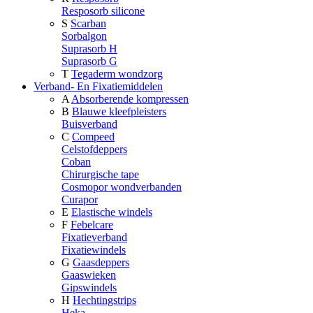
Resposorb silicone
S
Scarban
Sorbalgon
Suprasorb H
Suprasorb G
T
Tegaderm wondzorg
Verband- En Fixatiemiddelen
A
Absorberende kompressen
B
Blauwe kleefpleisters
Buisverband
C
Compeed
Celstofdeppers
Coban
Chirurgische tape
Cosmopor wondverbanden
Curapor
E
Elastische windels
F
Febelcare
Fixatieverband
Fixatiewindels
G
Gaasdeppers
Gaaswieken
Gipswindels
H
Hechtingstrips
Heka