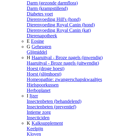
Darm (gezonde darmflora)
Darm (krampstillend)
Diabetes voet
Dierenvoeding Hill's (hond)
Dierenvoeding Royal Canin (hond)
Dierenvoeding Royal Canin (kat)
Dierenapotheek
E
Eosine
G
Geheugen
Glijmiddel
H
Haaruitval - Broze nagels (inwendig)
Haaruitval - Broze nagels (uitwendig)
Hoest (droge hoest)
Hoest (slijmhoest)
Homeopathie: zwangerschapskwaaltjes
Hielspoorkussen
Herboplanet
I
Ijzer
Insectenbeten (behandelend)
Insectenbeten (preventief)
Intieme zorg
Insecticiden
K
Kalksupplement
Keelpijn
Kloven