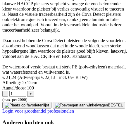
blauwe HACCP pleisters verplicht vanwege de voedselvreemde
kleur waardoor de pleister bij verlies eenvoudig visueel te traceren
is. Naast de visuele traceerbaarheid zijn de Cova Detect pleisters
ook elektromagnetisch traceerbaar, dankzij een aluminium folie
onder het wondpad. Vooral in de levensmiddelenindustrie is deze
traceerbaarheid zeer belangrijk.
Daarnaast hebben de Cova Detect pleisters de volgende voordelen:
absorberend wondkussen dat niet in de wonde kleeft, zeer sterke
hypoallergene lijm waardoor de pleister goed blijft kleven, latexvrij,
voldoet aan de HACCP, IFS en BRC standaard.
De waterproof versie bestaat uit sterk PE (poly-ethyleen) materiaal,
wat waterafstotend en vuilwerend is.
€ 21,24
(Adviesprijs € 22,13
- incl. 6% BTW)
Afmeting:
2x12cm
Aantal/doos:
100
(max. per 2000)
BESTEL
Login voor groothandel professionelen
Anderen kochten ook