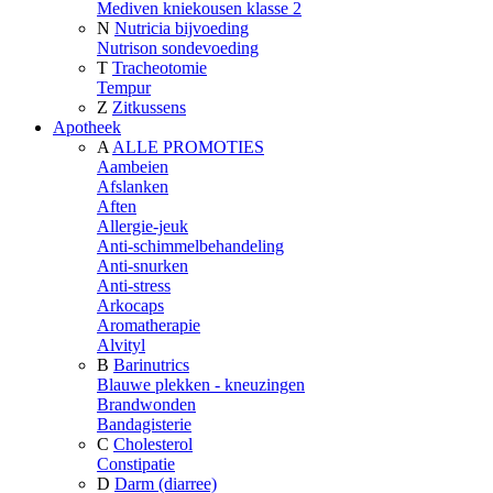
Mediven kniekousen klasse 2
N
Nutricia bijvoeding
Nutrison sondevoeding
T
Tracheotomie
Tempur
Z
Zitkussens
Apotheek
A
ALLE PROMOTIES
Aambeien
Afslanken
Aften
Allergie-jeuk
Anti-schimmelbehandeling
Anti-snurken
Anti-stress
Arkocaps
Aromatherapie
Alvityl
B
Barinutrics
Blauwe plekken - kneuzingen
Brandwonden
Bandagisterie
C
Cholesterol
Constipatie
D
Darm (diarree)