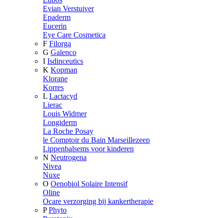
Evian Verstuiver
Epaderm
Eucerin
Eye Care Cosmetica
F
Filorga
G
Galenco
I
Isdinceutics
K
Kopman
Klorane
Korres
L
Lactacyd
Lierac
Louis Widmer
Longiderm
La Roche Posay
le Comptoir du Bain Marseillezeep
Lippenbalsems voor kinderen
N
Neutrogena
Nivea
Nuxe
O
Oenobiol Solaire Intensif
Oline
Ocare verzorging bij kankertherapie
P
Phyto