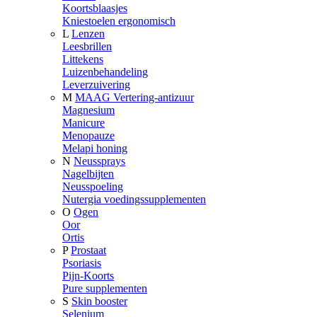
Koortsblaasjes
Kniestoelen ergonomisch
L
Lenzen
Leesbrillen
Littekens
Luizenbehandeling
Leverzuivering
M
MAAG Vertering-antizuur
Magnesium
Manicure
Menopauze
Melapi honing
N
Neussprays
Nagelbijten
Neusspoeling
Nutergia voedingssupplementen
O
Ogen
Oor
Ortis
P
Prostaat
Psoriasis
Pijn-Koorts
Pure supplementen
S
Skin booster
Selenium