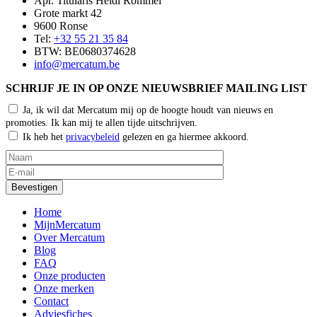
Apr. Titularis Heidi Rommel
Grote markt 42
9600 Ronse
Tel:
+32 55 21 35 84
BTW: BE0680374628
info@mercatum.be
SCHRIJF JE IN OP ONZE NIEUWSBRIEF MAILING LIST
Ja, ik wil dat Mercatum mij op de hoogte houdt van nieuws en
promoties. Ik kan mij te allen tijde uitschrijven.
Ik heb het
privacybeleid
gelezen en ga hiermee akkoord.
Home
MijnMercatum
Over Mercatum
Blog
FAQ
Onze producten
Onze merken
Contact
Adviesfiches