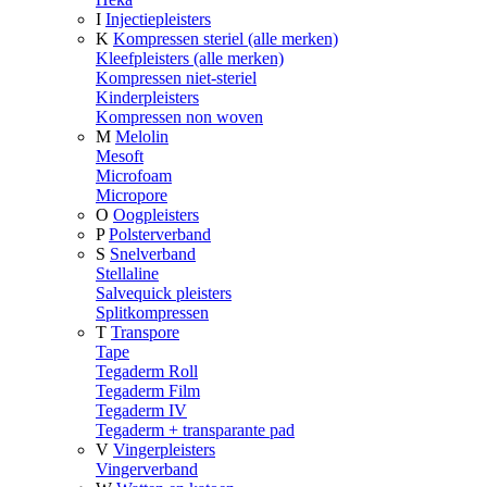
I
Injectiepleisters
K
Kompressen steriel (alle merken)
Kleefpleisters (alle merken)
Kompressen niet-steriel
Kinderpleisters
Kompressen non woven
M
Melolin
Mesoft
Microfoam
Micropore
O
Oogpleisters
P
Polsterverband
S
Snelverband
Stellaline
Salvequick pleisters
Splitkompressen
T
Transpore
Tape
Tegaderm Roll
Tegaderm Film
Tegaderm IV
Tegaderm + transparante pad
V
Vingerpleisters
Vingerverband