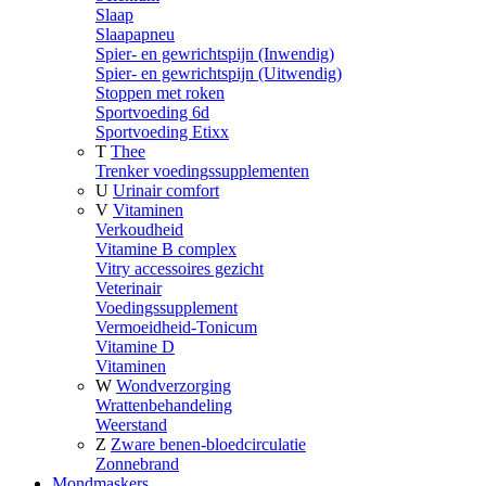
Slaap
Slaapapneu
Spier- en gewrichtspijn (Inwendig)
Spier- en gewrichtspijn (Uitwendig)
Stoppen met roken
Sportvoeding 6d
Sportvoeding Etixx
T
Thee
Trenker voedingssupplementen
U
Urinair comfort
V
Vitaminen
Verkoudheid
Vitamine B complex
Vitry accessoires gezicht
Veterinair
Voedingssupplement
Vermoeidheid-Tonicum
Vitamine D
Vitaminen
W
Wondverzorging
Wrattenbehandeling
Weerstand
Z
Zware benen-bloedcirculatie
Zonnebrand
Mondmaskers