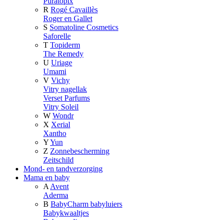
Puratopix
R
Rogé Cavaillès
Roger en Gallet
S
Somatoline Cosmetics
Saforelle
T
Topiderm
The Remedy
U
Uriage
Umami
V
Vichy
Vitry nagellak
Verset Parfums
Vitry Soleil
W
Wondr
X
Xerial
Xantho
Y
Yun
Z
Zonnebescherming
Zeitschild
Mond- en tandverzorging
Mama en baby
A
Avent
Aderma
B
BabyCharm babyluiers
Babykwaaltjes