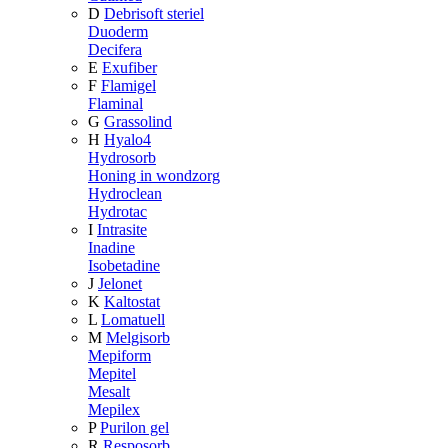
D
Debrisoft steriel
Duoderm
Decifera
E
Exufiber
F
Flamigel
Flaminal
G
Grassolind
H
Hyalo4
Hydrosorb
Honing in wondzorg
Hydroclean
Hydrotac
I
Intrasite
Inadine
Isobetadine
J
Jelonet
K
Kaltostat
L
Lomatuell
M
Melgisorb
Mepiform
Mepitel
Mesalt
Mepilex
P
Purilon gel
R
Resposorb