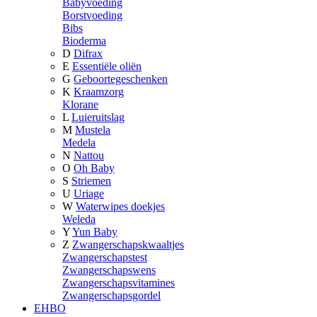
Babyvoeding
Borstvoeding
Bibs
Bioderma
D
Difrax
E
Essentiële oliën
G
Geboortegeschenken
K
Kraamzorg
Klorane
L
Luieruitslag
M
Mustela
Medela
N
Nattou
O
Oh Baby
S
Striemen
U
Uriage
W
Waterwipes doekjes
Weleda
Y
Yun Baby
Z
Zwangerschapskwaaltjes
Zwangerschapstest
Zwangerschapswens
Zwangerschapsvitamines
Zwangerschapsgordel
EHBO