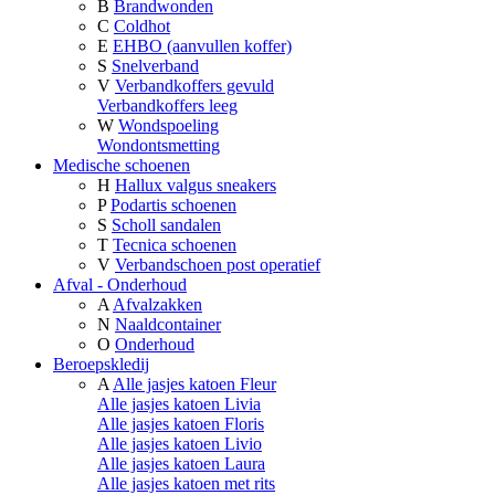
B
Brandwonden
C
Coldhot
E
EHBO (aanvullen koffer)
S
Snelverband
V
Verbandkoffers gevuld
Verbandkoffers leeg
W
Wondspoeling
Wondontsmetting
Medische schoenen
H
Hallux valgus sneakers
P
Podartis schoenen
S
Scholl sandalen
T
Tecnica schoenen
V
Verbandschoen post operatief
Afval - Onderhoud
A
Afvalzakken
N
Naaldcontainer
O
Onderhoud
Beroepskledij
A
Alle jasjes katoen Fleur
Alle jasjes katoen Livia
Alle jasjes katoen Floris
Alle jasjes katoen Livio
Alle jasjes katoen Laura
Alle jasjes katoen met rits