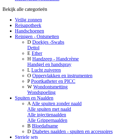
Bekijk alle categorieën
Veilig zonnen
Reisapotheek
Handschoenen
Reinigen - Ontsmetten
D
Doekjes -Swabs
Dettol
E
Ether
H
Handzeep - Handcrème
Handgel en handspray
L
Lucht zuiveren
O
Oppervlakken en instrumenten
P
Poortkatheter en PICC
W
Wondontsmetting
Wondspoeling
Spuiten en Naalden
A
Alle spuiten zonder naald
Alle spuiten met naald
Alle injectienaalden
Alle Grippernaalden
B
Bloedafname
D
Diabetes naalden - spuiten en accessoires
Steriele sets