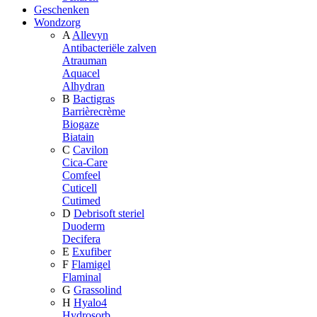
Geschenken
Wondzorg
A
Allevyn
Antibacteriële zalven
Atrauman
Aquacel
Alhydran
B
Bactigras
Barrièrecrème
Biogaze
Biatain
C
Cavilon
Cica-Care
Comfeel
Cuticell
Cutimed
D
Debrisoft steriel
Duoderm
Decifera
E
Exufiber
F
Flamigel
Flaminal
G
Grassolind
H
Hyalo4
Hydrosorb