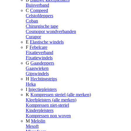
Buisverband
C
Compeed
Celstofdeppers
Coban
Chirurgische tape
Cosmopor wondverbanden
Curapor
E
Elastische windels
F
Febelcare
Fixatieverband
Fixatiewindels
G
Gaasdeppers
Gaaswieken
Gipswindels
H
Hechtingstrips
Heka
I
Injectiepleisters
K
Kompressen steriel (alle merken)
Kleefpleisters (alle merken)
Kompressen niet-steriel
Kinderpleisters
Kompressen non woven
M
Melolin
Mesoft