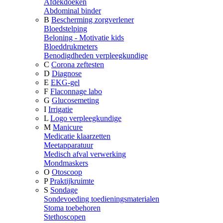
Afdekdoeken
Abdominal binder
B
Bescherming zorgverlener
Bloedstelping
Beloning - Motivatie kids
Bloeddrukmeters
Benodigdheden verpleegkundige
C
Corona zeftesten
D
Diagnose
E
EKG-gel
F
Flaconnage labo
G
Glucosemeting
I
Irrigatie
L
Logo verpleegkundige
M
Manicure
Medicatie klaarzetten
Meetapparatuur
Medisch afval verwerking
Mondmaskers
O
Otoscoop
P
Praktijkruimte
S
Sondage
Sondevoeding toedieningsmaterialen
Stoma toebehoren
Stethoscopen