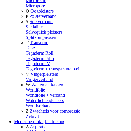
Microfoam
Micropore
O
Oogpleisters
P
Polsterverband
S
Snelverband
Stellaline
Salvequick pleisters
Splitkompressen
T
Transpore
Tape
Tegaderm Roll
Tegaderm Film
Tegaderm IV
Tegaderm + transparante pad
V
Vingerpleisters
Vingerverband
W
Watten en katoen
Wondfolie
Wondfolie + verband
Waterdichte pleisters
Wondverband
Z
Zwachtels voor compressie
Zetuvit
Medische praktijk uitrusting
A
Aspiratie