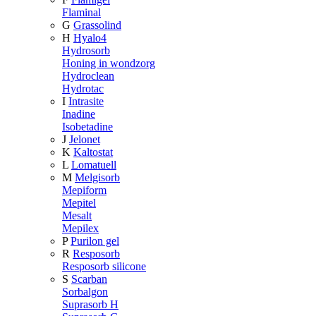
Flaminal
G
Grassolind
H
Hyalo4
Hydrosorb
Honing in wondzorg
Hydroclean
Hydrotac
I
Intrasite
Inadine
Isobetadine
J
Jelonet
K
Kaltostat
L
Lomatuell
M
Melgisorb
Mepiform
Mepitel
Mesalt
Mepilex
P
Purilon gel
R
Resposorb
Resposorb silicone
S
Scarban
Sorbalgon
Suprasorb H