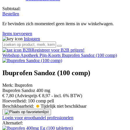
Subtotaal:
Bestellen
Er bevinden zich momenteel geen items in uw winkelwagen.
Items toevoegen
Inloggen
Registreer voor B2B prijzen!
Webshop
Apotheek
Pijn-Koorts
Ibuprofen Sandoz (100 comp)
Ibuprofen Sandoz (100 comp)
Merk:
Ibuprofen
Ibuprofen Sandoz 400 mg
€ 7,80
(Adviesprijs € 8,97
- incl. 6% BTW)
Hoeveelheid:
100 comp pell
Beschikbaarheid:
Tijdelijk niet beschikbaar
Login voor groothandel professionelen
Alternatief: