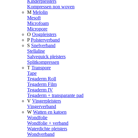
Kinderpleisters
Kompressen non woven
M
Melolin
Mesoft
Microfoam
Micropore
O
Oogpleisters
P
Polsterverband
S
Snelverband
Stellaline
Salvequick pleisters
Splitkompressen
T
Transpore
Tape
Tegaderm Roll
Tegaderm Film
Tegaderm IV
Tegaderm + transparante pad
V
Vingerpleisters
Vingerverband
W
Watten en katoen
Wondfolie
Wondfolie + verband
Waterdichte pleisters
Wondverband