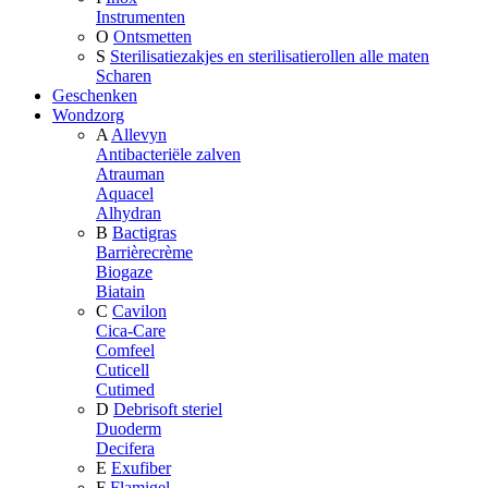
Instrumenten
O
Ontsmetten
S
Sterilisatiezakjes en sterilisatierollen alle maten
Scharen
Geschenken
Wondzorg
A
Allevyn
Antibacteriële zalven
Atrauman
Aquacel
Alhydran
B
Bactigras
Barrièrecrème
Biogaze
Biatain
C
Cavilon
Cica-Care
Comfeel
Cuticell
Cutimed
D
Debrisoft steriel
Duoderm
Decifera
E
Exufiber
F
Flamigel