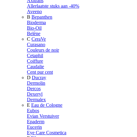
Axitrans
Allerlaatste stuks aan -40%
Aveeno
B
Bepanthen
Bioderma
Bio-Oil
Belène
C
CeraVe
Curasano
Couleurs de noir
Cetaphil
Coiffure
Caudalie
Cent pur cent
D
Ducray
Dermolin
Dercos
Dexeryl
Dermalex
E
Eau de Cologne
Eubos
Evian Verstuiver
Epaderm
Eucerin
Eye Care Cosmetica