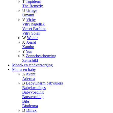
T
Topiderm
The Remedy
U
Uriage
Umami
V
Vichy
Vitry nagellak
Verset Parfums
Vitry Soleil
W
Wondr
X
Xerial
Xantho
Y
Yun
Z
Zonnebescherming
Zeitschild
Mond- en tandverzorging
Mama en baby
A
Avent
Aderma
B
BabyCharm babyluiers
Babykwaaltjes
Babyvoeding
Borstvoeding
Bibs
Bioderma
D
Difrax