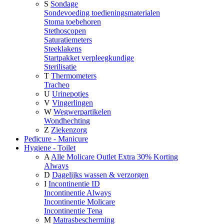
S
Sondage
Sondevoeding toedieningsmaterialen
Stoma toebehoren
Stethoscopen
Saturatiemeters
Steeklakens
Startpakket verpleegkundige
Sterilisatie
T
Thermometers
Tracheo
U
Urinepotjes
V
Vingerlingen
W
Wegwerpartikelen
Wondhechting
Z
Ziekenzorg
Pedicure - Manicure
Hygiene - Toilet
A
Alle Molicare Outlet Extra 30% Korting
Always
D
Dagelijks wassen & verzorgen
I
Incontinentie ID
Incontinentie Always
Incontinentie Molicare
Incontinentie Tena
M
Matrasbescherming