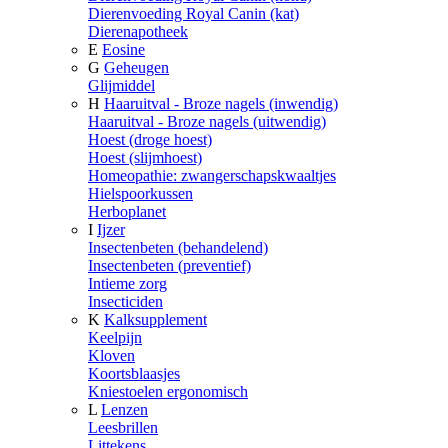
Dierenvoeding Royal Canin (kat)
Dierenapotheek
E
Eosine
G
Geheugen
Glijmiddel
H
Haaruitval - Broze nagels (inwendig)
Haaruitval - Broze nagels (uitwendig)
Hoest (droge hoest)
Hoest (slijmhoest)
Homeopathie: zwangerschapskwaaltjes
Hielspoorkussen
Herboplanet
I
Ijzer
Insectenbeten (behandelend)
Insectenbeten (preventief)
Intieme zorg
Insecticiden
K
Kalksupplement
Keelpijn
Kloven
Koortsblaasjes
Kniestoelen ergonomisch
L
Lenzen
Leesbrillen
Littekens