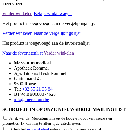
toegevoegd
Verder winkelen
Bekijk winkelwagen
Het product is toegevoegd aan de vergelijkings lijst
Verder winkelen
Naar de vergelijkings lijst
Het product is toegevoegd aan de favorietenlijst
Naar de favorietenlijst
Verder winkelen
Mercatum medical
Apotheek Rommel
Apr. Titularis Heidi Rommel
Grote markt 42
9600 Ronse
Tel:
+32 55 21 35 84
BTW: BE0680374628
info@mercatum.be
SCHRIJF JE IN OP ONZE NIEUWSBRIEF MAILING LIST
Ja, ik wil dat Mercatum mij op de hoogte houdt van nieuws en
promoties. Ik kan mij te allen tijde uitschrijven.
Ik heb het
privacybeleid
gelezen en ga hiermee akkoord.