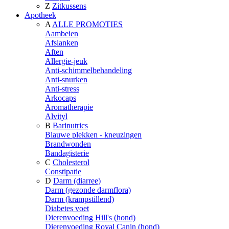
Z
Zitkussens
Apotheek
A
ALLE PROMOTIES
Aambeien
Afslanken
Aften
Allergie-jeuk
Anti-schimmelbehandeling
Anti-snurken
Anti-stress
Arkocaps
Aromatherapie
Alvityl
B
Barinutrics
Blauwe plekken - kneuzingen
Brandwonden
Bandagisterie
C
Cholesterol
Constipatie
D
Darm (diarree)
Darm (gezonde darmflora)
Darm (krampstillend)
Diabetes voet
Dierenvoeding Hill's (hond)
Dierenvoeding Royal Canin (hond)