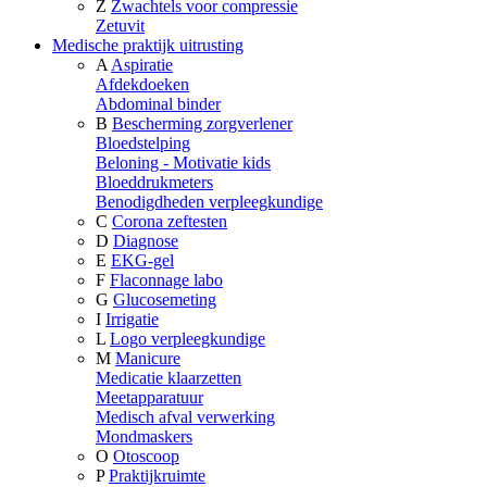
Z
Zwachtels voor compressie
Zetuvit
Medische praktijk uitrusting
A
Aspiratie
Afdekdoeken
Abdominal binder
B
Bescherming zorgverlener
Bloedstelping
Beloning - Motivatie kids
Bloeddrukmeters
Benodigdheden verpleegkundige
C
Corona zeftesten
D
Diagnose
E
EKG-gel
F
Flaconnage labo
G
Glucosemeting
I
Irrigatie
L
Logo verpleegkundige
M
Manicure
Medicatie klaarzetten
Meetapparatuur
Medisch afval verwerking
Mondmaskers
O
Otoscoop
P
Praktijkruimte