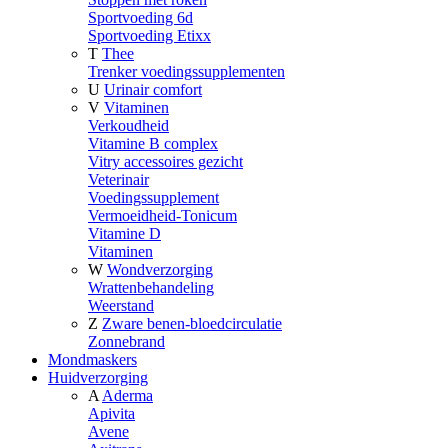
Sportvoeding 6d
Sportvoeding Etixx
T
Thee
Trenker voedingssupplementen
U
Urinair comfort
V
Vitaminen
Verkoudheid
Vitamine B complex
Vitry accessoires gezicht
Veterinair
Voedingssupplement
Vermoeidheid-Tonicum
Vitamine D
Vitaminen
W
Wondverzorging
Wrattenbehandeling
Weerstand
Z
Zware benen-bloedcirculatie
Zonnebrand
Mondmaskers
Huidverzorging
A
Aderma
Apivita
Avene