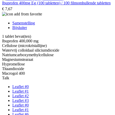
Ibuprofen 400mg Eg (100 tabletten) / 100 filmomhullende tabletten
€ 7,67
Samenstelling
Bijsluiter
1 tablet bevat(ten)
Ibuprofen 400,000 mg
Cellulose (microkristallijne)
Watervrij colloïdaal siliciumdioxide
Natriumcarboxymethylcellulose
Magnesiumstearaat
Hypromellose
Titaandioxide
Macrogol 400
Talk
Leaflet #0
Leaflet #1
Leaflet #2
Leaflet #3
Leaflet #0
Leaflet #1
Leaflet #6