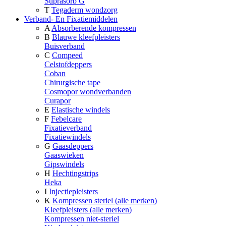
Suprasorb G
T
Tegaderm wondzorg
Verband- En Fixatiemiddelen
A
Absorberende kompressen
B
Blauwe kleefpleisters
Buisverband
C
Compeed
Celstofdeppers
Coban
Chirurgische tape
Cosmopor wondverbanden
Curapor
E
Elastische windels
F
Febelcare
Fixatieverband
Fixatiewindels
G
Gaasdeppers
Gaaswieken
Gipswindels
H
Hechtingstrips
Heka
I
Injectiepleisters
K
Kompressen steriel (alle merken)
Kleefpleisters (alle merken)
Kompressen niet-steriel