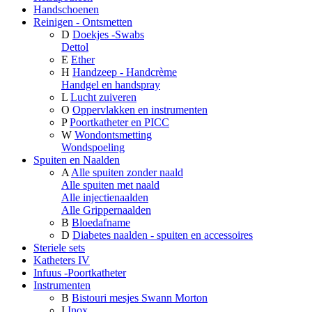
Handschoenen
Reinigen - Ontsmetten
D
Doekjes -Swabs
Dettol
E
Ether
H
Handzeep - Handcrème
Handgel en handspray
L
Lucht zuiveren
O
Oppervlakken en instrumenten
P
Poortkatheter en PICC
W
Wondontsmetting
Wondspoeling
Spuiten en Naalden
A
Alle spuiten zonder naald
Alle spuiten met naald
Alle injectienaalden
Alle Grippernaalden
B
Bloedafname
D
Diabetes naalden - spuiten en accessoires
Steriele sets
Katheters IV
Infuus -Poortkatheter
Instrumenten
B
Bistouri mesjes Swann Morton
I
Inox