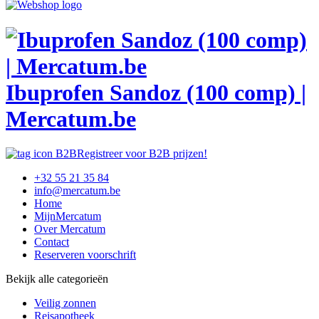
Ibuprofen Sandoz (100 comp) |
Mercatum.be
Registreer voor B2B prijzen!
+32 55 21 35 84
info@mercatum.be
Home
MijnMercatum
Over Mercatum
Contact
Reserveren voorschrift
Bekijk alle categorieën
Veilig zonnen
Reisapotheek