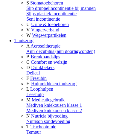
S
Stomatoebehoren
Slip druppelincontinentie bij mannen
Slips plastiek incontinentie
Seni incontinentie
U
Urine & toebehoren
V
Vingerverband
W
Wegwerpartikelen
Thuiszorg
A
Aerosoltherapie
Anti-decubitus (anti doorligwonden)
B
Breukbandslips
C
Comfort en welzijn
D
Drinkbekers
Delical
F
Fresubin
H
Hulpmiddelen thuiszorg
L
Loophulpen
Leeshulp
M
Medicatiegebruik
Mediven kniekousen klasse 1
Mediven kniekousen klasse 2
N
Nutricia bijvoeding
Nutrison sondevoeding
T
Tracheotomie
Tempur