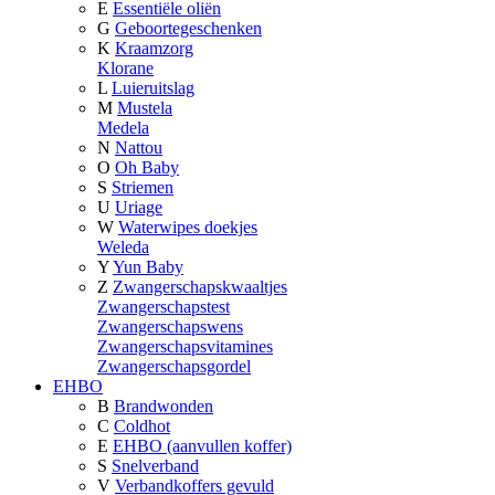
E
Essentiële oliën
G
Geboortegeschenken
K
Kraamzorg
Klorane
L
Luieruitslag
M
Mustela
Medela
N
Nattou
O
Oh Baby
S
Striemen
U
Uriage
W
Waterwipes doekjes
Weleda
Y
Yun Baby
Z
Zwangerschapskwaaltjes
Zwangerschapstest
Zwangerschapswens
Zwangerschapsvitamines
Zwangerschapsgordel
EHBO
B
Brandwonden
C
Coldhot
E
EHBO (aanvullen koffer)
S
Snelverband
V
Verbandkoffers gevuld