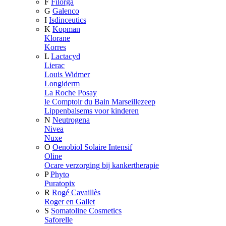
F
Filorga
G
Galenco
I
Isdinceutics
K
Kopman
Klorane
Korres
L
Lactacyd
Lierac
Louis Widmer
Longiderm
La Roche Posay
le Comptoir du Bain Marseillezeep
Lippenbalsems voor kinderen
N
Neutrogena
Nivea
Nuxe
O
Oenobiol Solaire Intensif
Oline
Ocare verzorging bij kankertherapie
P
Phyto
Puratopix
R
Rogé Cavaillès
Roger en Gallet
S
Somatoline Cosmetics
Saforelle