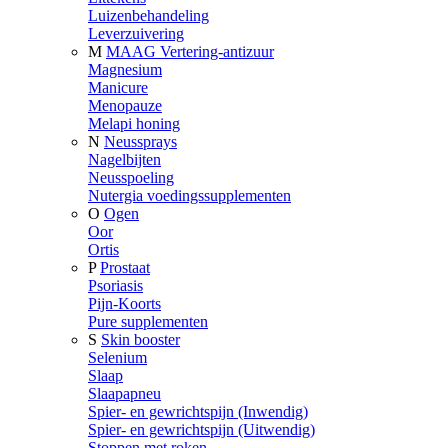
Luizenbehandeling
Leverzuivering
M
MAAG Vertering-antizuur
Magnesium
Manicure
Menopauze
Melapi honing
N
Neussprays
Nagelbijten
Neusspoeling
Nutergia voedingssupplementen
O
Ogen
Oor
Ortis
P
Prostaat
Psoriasis
Pijn-Koorts
Pure supplementen
S
Skin booster
Selenium
Slaap
Slaapapneu
Spier- en gewrichtspijn (Inwendig)
Spier- en gewrichtspijn (Uitwendig)
Stoppen met roken