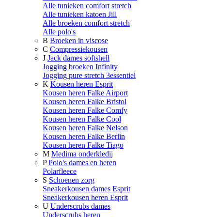
Alle tunieken comfort stretch
Alle tunieken katoen Jill
Alle broeken comfort stretch
Alle polo's
B
Broeken in viscose
C
Compressiekousen
J
Jack dames softshell
Jogging broeken Infinity
Jogging pure stretch 3essentiel
K
Kousen heren Esprit
Kousen heren Falke Airport
Kousen heren Falke Bristol
Kousen heren Falke Comfy
Kousen heren Falke Cool
Kousen heren Falke Nelson
Kousen heren Falke Berlin
Kousen heren Falke Tiago
M
Medima onderkledij
P
Polo's dames en heren
Polarfleece
S
Schoenen zorg
Sneakerkousen dames Esprit
Sneakerkousen heren Esprit
U
Underscrubs dames
Underscrubs heren