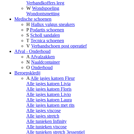
Verbandkoffers leeg
W
Wondspoeling
Wondontsmetting
Medische schoenen
H
Hallux valgus sneakers
P
Podartis schoenen
S
Scholl sandalen
T
Tecnica schoenen
V
Verbandschoen post operatief
Afval - Onderhoud
A
Afvalzakken
N
Naaldcontainer
O
Onderhoud
Beroepskledij
A
Alle jasjes katoen Fleur
Alle jasjes katoen Livia
Alle jasjes katoen Floris
Alle jasjes katoen Livio
Alle jasjes katoen Laura
Alle jasjes katoen met rits
Alle jasjes viscose
Alle jasjes stretch
Alle tunieken Infinity
Alle tunieken viscose
Alle tunieken stretch 3essentiel