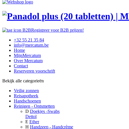
Registreer voor B2B prijzen!
+32 55 21 35 84
info@mercatum.be
Home
MijnMercatum
Over Mercatum
Contact
Reserveren voorschrift
Bekijk alle categorieën
Veilig zonnen
Reisapotheek
Handschoenen
Reinigen - Ontsmetten
D
Doekjes -Swabs
Dettol
E
Ether
H
Handzeep - Handcrème