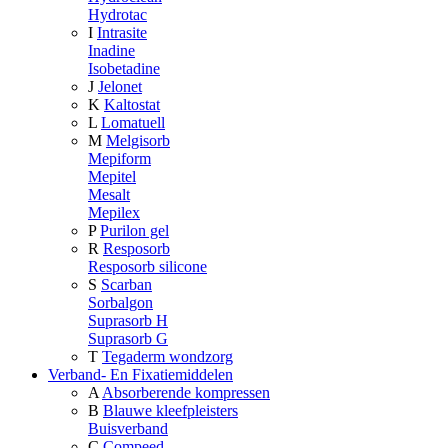
Hydrotac
I
Intrasite
Inadine
Isobetadine
J
Jelonet
K
Kaltostat
L
Lomatuell
M
Melgisorb
Mepiform
Mepitel
Mesalt
Mepilex
P
Purilon gel
R
Resposorb
Resposorb silicone
S
Scarban
Sorbalgon
Suprasorb H
Suprasorb G
T
Tegaderm wondzorg
Verband- En Fixatiemiddelen
A
Absorberende kompressen
B
Blauwe kleefpleisters
Buisverband
C
Compeed