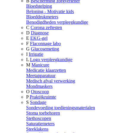
B
Bescherming zorgverlener
Bloedstelping
Beloning - Motivatie kids
Bloeddrukmeters
Benodigdheden verpleegkundige
C
Corona zeftesten
D
Diagnose
E
EKG-gel
F
Flaconnage labo
G
Glucosemeting
I
Irrigatie
L
Logo verpleegkundige
M
Manicure
Medicatie klaarzetten
Meetapparatuur
Medisch afval verwerking
Mondmaskers
O
Otoscoop
P
Praktijkruimte
S
Sondage
Sondevoeding toedieningsmaterialen
Stoma toebehoren
Stethoscopen
Saturatiemeters
Steeklakens