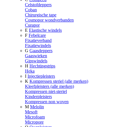
Celstofdeppers
Coban
Chirurgische tape
Cosmopor wondverbanden
Curapor
E
Elastische windels
F
Febelcare
Fixatieverband
Fixatiewindels
G
Gaasdeppers
Gaaswieken
Gipswindels
H
Hechtingstrips
Heka
I
Injectiepleisters
K
Kompressen steriel (alle merken)
Kleefpleisters (alle merken)
Kompressen niet-steriel
Kinderpleisters
Kompressen non woven
M
Melolin
Mesoft
Microfoam
Micropore