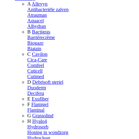
A
Allevyn
Antibacteriële zalven
Atrauman
Aquacel
Alhydran
B
Bactigras
Barrièrecrème
Biogaze
Biatain
C
Cavilon
Cica-Care
Comfeel
Cuticell
Cutimed
D
Debrisoft steriel
Duoderm
Decifera
E
Exufiber
F
Flamigel
Flaminal
G
Grassolind
H
Hyalo4
Hydrosorb
Honing in wondzorg
Hydroclean