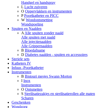
Handgel en handspray
L
Lucht zuiveren
O
Oppervlakken en instrumenten
P
Poortkatheter en PICC
W
Wondontsmetting
Wondspoeling
Spuiten en Naalden
A
Alle spuiten zonder naald
Alle spuiten met naald
Alle injectienaalden
Alle Grippernaalden
B
Bloedafname
D
Diabetes naalden - spuiten en accessoires
Steriele sets
Katheters IV
Infuus -Poortkatheter
Instrumenten
B
Bistouri mesjes Swann Morton
I
Inox
Instrumenten
O
Ontsmetten
S
Sterilisatiezakjes en sterilisatierollen alle maten
Scharen
Geschenken
Wondzorg