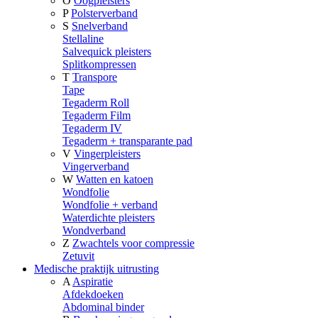
O
Oogpleisters
P
Polsterverband
S
Snelverband
Stellaline
Salvequick pleisters
Splitkompressen
T
Transpore
Tape
Tegaderm Roll
Tegaderm Film
Tegaderm IV
Tegaderm + transparante pad
V
Vingerpleisters
Vingerverband
W
Watten en katoen
Wondfolie
Wondfolie + verband
Waterdichte pleisters
Wondverband
Z
Zwachtels voor compressie
Zetuvit
Medische praktijk uitrusting
A
Aspiratie
Afdekdoeken
Abdominal binder