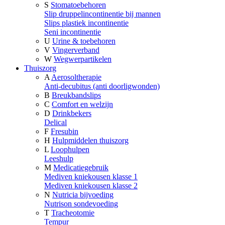
S
Stomatoebehoren
Slip druppelincontinentie bij mannen
Slips plastiek incontinentie
Seni incontinentie
U
Urine & toebehoren
V
Vingerverband
W
Wegwerpartikelen
Thuiszorg
A
Aerosoltherapie
Anti-decubitus (anti doorligwonden)
B
Breukbandslips
C
Comfort en welzijn
D
Drinkbekers
Delical
F
Fresubin
H
Hulpmiddelen thuiszorg
L
Loophulpen
Leeshulp
M
Medicatiegebruik
Mediven kniekousen klasse 1
Mediven kniekousen klasse 2
N
Nutricia bijvoeding
Nutrison sondevoeding
T
Tracheotomie
Tempur