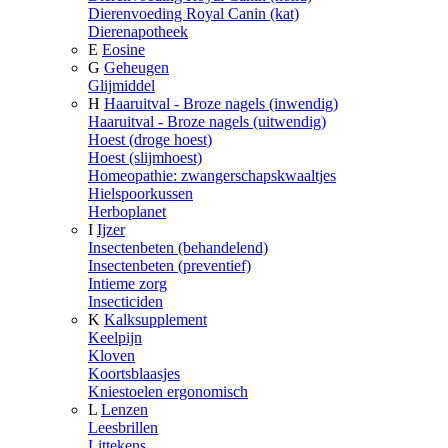
Dierenvoeding Royal Canin (kat)
Dierenapotheek
E
Eosine
G
Geheugen
Glijmiddel
H
Haaruitval - Broze nagels (inwendig)
Haaruitval - Broze nagels (uitwendig)
Hoest (droge hoest)
Hoest (slijmhoest)
Homeopathie: zwangerschapskwaaltjes
Hielspoorkussen
Herboplanet
I
Ijzer
Insectenbeten (behandelend)
Insectenbeten (preventief)
Intieme zorg
Insecticiden
K
Kalksupplement
Keelpijn
Kloven
Koortsblaasjes
Kniestoelen ergonomisch
L
Lenzen
Leesbrillen
Littekens