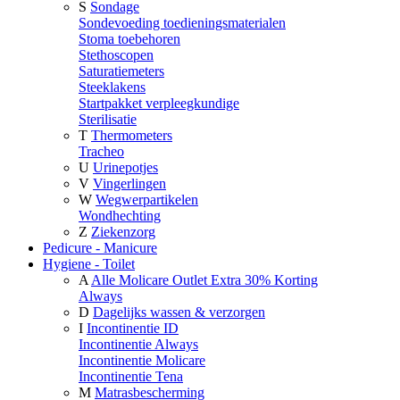
S
Sondage
Sondevoeding toedieningsmaterialen
Stoma toebehoren
Stethoscopen
Saturatiemeters
Steeklakens
Startpakket verpleegkundige
Sterilisatie
T
Thermometers
Tracheo
U
Urinepotjes
V
Vingerlingen
W
Wegwerpartikelen
Wondhechting
Z
Ziekenzorg
Pedicure - Manicure
Hygiene - Toilet
A
Alle Molicare Outlet Extra 30% Korting
Always
D
Dagelijks wassen & verzorgen
I
Incontinentie ID
Incontinentie Always
Incontinentie Molicare
Incontinentie Tena
M
Matrasbescherming