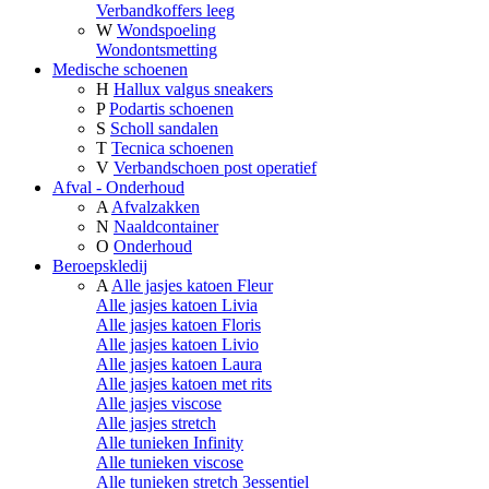
Verbandkoffers leeg
W
Wondspoeling
Wondontsmetting
Medische schoenen
H
Hallux valgus sneakers
P
Podartis schoenen
S
Scholl sandalen
T
Tecnica schoenen
V
Verbandschoen post operatief
Afval - Onderhoud
A
Afvalzakken
N
Naaldcontainer
O
Onderhoud
Beroepskledij
A
Alle jasjes katoen Fleur
Alle jasjes katoen Livia
Alle jasjes katoen Floris
Alle jasjes katoen Livio
Alle jasjes katoen Laura
Alle jasjes katoen met rits
Alle jasjes viscose
Alle jasjes stretch
Alle tunieken Infinity
Alle tunieken viscose
Alle tunieken stretch 3essentiel