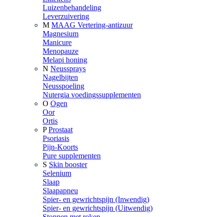
Luizenbehandeling
Leverzuivering
M
MAAG Vertering-antizuur
Magnesium
Manicure
Menopauze
Melapi honing
N
Neussprays
Nagelbijten
Neusspoeling
Nutergia voedingssupplementen
O
Ogen
Oor
Ortis
P
Prostaat
Psoriasis
Pijn-Koorts
Pure supplementen
S
Skin booster
Selenium
Slaap
Slaapapneu
Spier- en gewrichtspijn (Inwendig)
Spier- en gewrichtspijn (Uitwendig)
Stoppen met roken