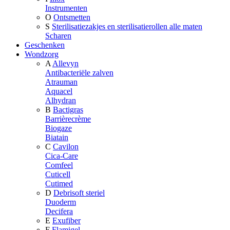
Instrumenten
O
Ontsmetten
S
Sterilisatiezakjes en sterilisatierollen alle maten
Scharen
Geschenken
Wondzorg
A
Allevyn
Antibacteriële zalven
Atrauman
Aquacel
Alhydran
B
Bactigras
Barrièrecrème
Biogaze
Biatain
C
Cavilon
Cica-Care
Comfeel
Cuticell
Cutimed
D
Debrisoft steriel
Duoderm
Decifera
E
Exufiber
F
Flamigel