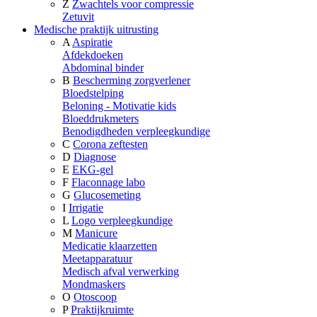
Z
Zwachtels voor compressie
Zetuvit
Medische praktijk uitrusting
A
Aspiratie
Afdekdoeken
Abdominal binder
B
Bescherming zorgverlener
Bloedstelping
Beloning - Motivatie kids
Bloeddrukmeters
Benodigdheden verpleegkundige
C
Corona zeftesten
D
Diagnose
E
EKG-gel
F
Flaconnage labo
G
Glucosemeting
I
Irrigatie
L
Logo verpleegkundige
M
Manicure
Medicatie klaarzetten
Meetapparatuur
Medisch afval verwerking
Mondmaskers
O
Otoscoop
P
Praktijkruimte