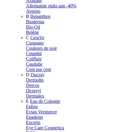
Axitrans
Allerlaatste stuks aan -40%
Aveeno
B
Bepanthen
Bioderma
Bio-Oil
Belène
C
CeraVe
Curasano
Couleurs de noir
Cetaphil
Coiffure
Caudalie
Cent pur cent
D
Ducray
Dermolin
Dercos
Dexeryl
Dermalex
E
Eau de Cologne
Eubos
Evian Verstuiver
Epaderm
Eucerin
Eye Care Cosmetica