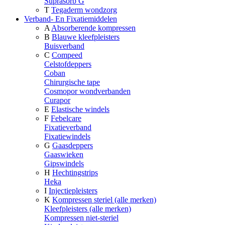
Suprasorb G
T
Tegaderm wondzorg
Verband- En Fixatiemiddelen
A
Absorberende kompressen
B
Blauwe kleefpleisters
Buisverband
C
Compeed
Celstofdeppers
Coban
Chirurgische tape
Cosmopor wondverbanden
Curapor
E
Elastische windels
F
Febelcare
Fixatieverband
Fixatiewindels
G
Gaasdeppers
Gaaswieken
Gipswindels
H
Hechtingstrips
Heka
I
Injectiepleisters
K
Kompressen steriel (alle merken)
Kleefpleisters (alle merken)
Kompressen niet-steriel