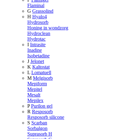
Flaminal
G
Grassolind
H
Hyalo4
Hydrosorb
Honing in wondzorg
Hydroclean
Hydrotac
I
Intrasite
Inadine
Isobetadine
J
Jelonet
K
Kaltostat
L
Lomatuell
M
Melgisorb
Mepiform
Mepitel
Mesalt
Mepilex
P
Purilon gel
R
Resposorb
Resposorb silicone
S
Scarban
Sorbalgon
Suprasorb H