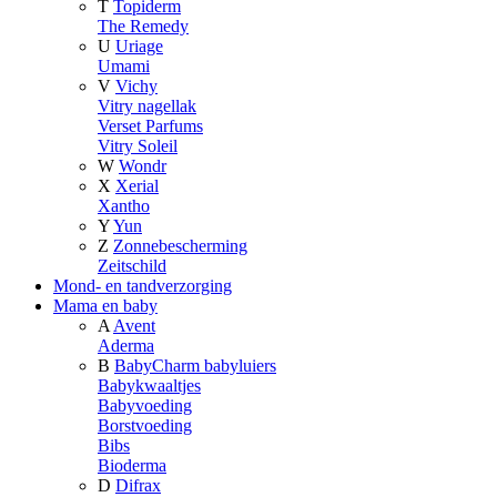
T
Topiderm
The Remedy
U
Uriage
Umami
V
Vichy
Vitry nagellak
Verset Parfums
Vitry Soleil
W
Wondr
X
Xerial
Xantho
Y
Yun
Z
Zonnebescherming
Zeitschild
Mond- en tandverzorging
Mama en baby
A
Avent
Aderma
B
BabyCharm babyluiers
Babykwaaltjes
Babyvoeding
Borstvoeding
Bibs
Bioderma
D
Difrax