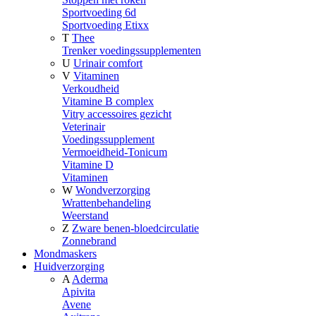
Sportvoeding 6d
Sportvoeding Etixx
T
Thee
Trenker voedingssupplementen
U
Urinair comfort
V
Vitaminen
Verkoudheid
Vitamine B complex
Vitry accessoires gezicht
Veterinair
Voedingssupplement
Vermoeidheid-Tonicum
Vitamine D
Vitaminen
W
Wondverzorging
Wrattenbehandeling
Weerstand
Z
Zware benen-bloedcirculatie
Zonnebrand
Mondmaskers
Huidverzorging
A
Aderma
Apivita
Avene