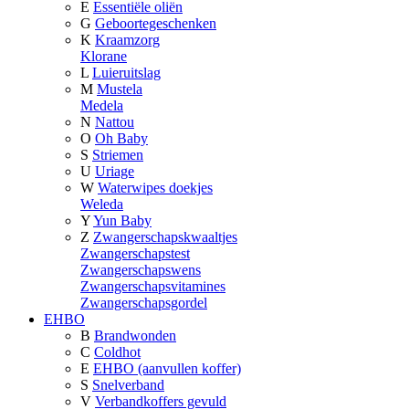
E
Essentiële oliën
G
Geboortegeschenken
K
Kraamzorg
Klorane
L
Luieruitslag
M
Mustela
Medela
N
Nattou
O
Oh Baby
S
Striemen
U
Uriage
W
Waterwipes doekjes
Weleda
Y
Yun Baby
Z
Zwangerschapskwaaltjes
Zwangerschapstest
Zwangerschapswens
Zwangerschapsvitamines
Zwangerschapsgordel
EHBO
B
Brandwonden
C
Coldhot
E
EHBO (aanvullen koffer)
S
Snelverband
V
Verbandkoffers gevuld