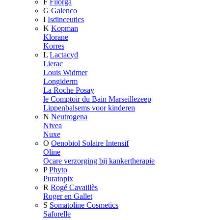
F
Filorga
G
Galenco
I
Isdinceutics
K
Kopman
Klorane
Korres
L
Lactacyd
Lierac
Louis Widmer
Longiderm
La Roche Posay
le Comptoir du Bain Marseillezeep
Lippenbalsems voor kinderen
N
Neutrogena
Nivea
Nuxe
O
Oenobiol Solaire Intensif
Oline
Ocare verzorging bij kankertherapie
P
Phyto
Puratopix
R
Rogé Cavaillès
Roger en Gallet
S
Somatoline Cosmetics
Saforelle