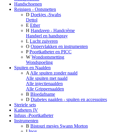
Handschoenen
Reinigen - Ontsmetten
D
Doekjes -Swabs
Dettol
E
Ether
H
Handzeep - Handcrème
Handgel en handspray
L
Lucht zuiveren
O
Oppervlakken en instrumenten
P
Poortkatheter en PICC
W
Wondontsmetting
Wondspoeling
Spuiten en Naalden
A
Alle spuiten zonder naald
Alle spuiten met naald
Alle injectienaalden
Alle Grippernaalden
B
Bloedafname
D
Diabetes naalden - spuiten en accessoires
Steriele sets
Katheters IV
Infuus -Poortkatheter
Instrumenten
B
Bistouri mesjes Swann Morton
I
Inox