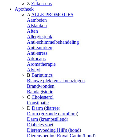
Z
Zitkussens
Apotheek
A
ALLE PROMOTIES
Aambeien
Afslanken
Aften
Allergie-jeuk
Anti-schimmelbehandeling
Anti-snurken
Anti-stress
Arkocaps
Aromatherapie
Alvityl
B
Barinutrics
Blauwe plekken - kneuzingen
Brandwonden
Bandagisterie
C
Cholesterol
Constipatie
D
Darm (diarree)
Darm (gezonde darmflora)
Darm (krampstillend)
Diabetes voet
Dierenvoeding Hill's (hond)
Dierenvoeding Royal Canin (hond)