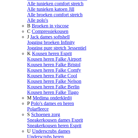
Alle tunieken comfort stretch
Alle tunieken katoen Jill
Alle broeken comfort stretch
Alle polo's
B
Broeken in viscose
C
Compressiekousen
J
Jack dames softshell
Jogging broeken Infinity
Jogging pure stretch 3essentiel
K
Kousen heren Esprit
Kousen heren Falke Airport
Kousen heren Falke Bristol
Kousen heren Falke Comfy
Kousen heren Falke Cool
Kousen heren Falke Nelson
Kousen heren Falke Berlin
Kousen heren Falke Tiago
M
Medima onderkledij
P
Polo's dames en heren
Polarfleece
S
Schoenen zorg
Sneakerkousen dames Esprit
Sneakerkousen heren Esprit
U
Underscrubs dames
Underscrubs heren