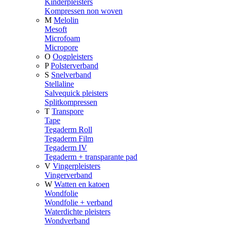
Kinderpleisters
Kompressen non woven
M
Melolin
Mesoft
Microfoam
Micropore
O
Oogpleisters
P
Polsterverband
S
Snelverband
Stellaline
Salvequick pleisters
Splitkompressen
T
Transpore
Tape
Tegaderm Roll
Tegaderm Film
Tegaderm IV
Tegaderm + transparante pad
V
Vingerpleisters
Vingerverband
W
Watten en katoen
Wondfolie
Wondfolie + verband
Waterdichte pleisters
Wondverband