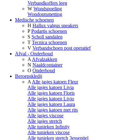
Verbandkoffers leeg
W
Wondspoeling
Wondontsmetting
Medische schoenen
H
Hallux valgus sneakers
P
Podartis schoenen
S
Scholl sandalen
T
Tecnica schoenen
V
Verbandschoen post operatief
Afval - Onderhoud
A
Afvalzakken
N
Naaldcontainer
O
Onderhoud
Beroepskledij
A
Alle jasjes katoen Fleur
Alle jasjes katoen Livia
Alle jasjes katoen Floris
Alle jasjes katoen Livio
Alle jasjes katoen Laura
Alle jasjes katoen met rits
Alle jasjes viscose
Alle jasjes stretch
Alle tunieken Infinity
Alle tunieken viscose
Alle tunieken stretch 3essentiel