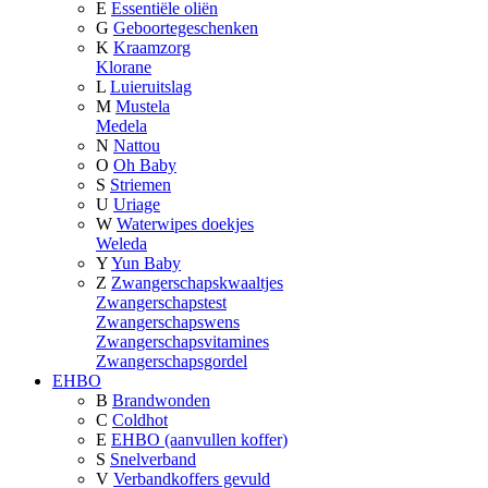
E
Essentiële oliën
G
Geboortegeschenken
K
Kraamzorg
Klorane
L
Luieruitslag
M
Mustela
Medela
N
Nattou
O
Oh Baby
S
Striemen
U
Uriage
W
Waterwipes doekjes
Weleda
Y
Yun Baby
Z
Zwangerschapskwaaltjes
Zwangerschapstest
Zwangerschapswens
Zwangerschapsvitamines
Zwangerschapsgordel
EHBO
B
Brandwonden
C
Coldhot
E
EHBO (aanvullen koffer)
S
Snelverband
V
Verbandkoffers gevuld