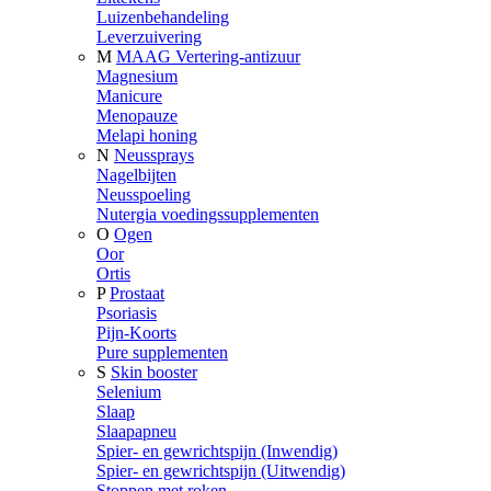
Luizenbehandeling
Leverzuivering
M
MAAG Vertering-antizuur
Magnesium
Manicure
Menopauze
Melapi honing
N
Neussprays
Nagelbijten
Neusspoeling
Nutergia voedingssupplementen
O
Ogen
Oor
Ortis
P
Prostaat
Psoriasis
Pijn-Koorts
Pure supplementen
S
Skin booster
Selenium
Slaap
Slaapapneu
Spier- en gewrichtspijn (Inwendig)
Spier- en gewrichtspijn (Uitwendig)
Stoppen met roken