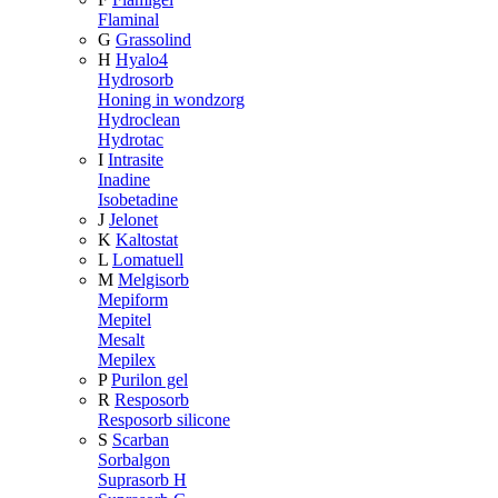
Flaminal
G
Grassolind
H
Hyalo4
Hydrosorb
Honing in wondzorg
Hydroclean
Hydrotac
I
Intrasite
Inadine
Isobetadine
J
Jelonet
K
Kaltostat
L
Lomatuell
M
Melgisorb
Mepiform
Mepitel
Mesalt
Mepilex
P
Purilon gel
R
Resposorb
Resposorb silicone
S
Scarban
Sorbalgon
Suprasorb H