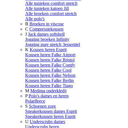
Alle tunieken comfort stretch
Alle tunieken katoen Jill
Alle broeken comfort stretch
Alle polo's
B
Broeken in viscose
C
Compressiekousen
J
Jack dames softshell
Jogging broeken Infinity
Jogging pure stretch 3essentiel
K
Kousen heren Esprit
Kousen heren Falke Airport
Kousen heren Falke Bristol
Kousen heren Falke Comfy
Kousen heren Falke Cool
Kousen heren Falke Nelson
Kousen heren Falke Berlin
Kousen heren Falke Tiago
M
Medima onderkledij
P
Polo's dames en heren
Polarfleece
S
Schoenen zorg
Sneakerkousen dames Esprit
Sneakerkousen heren Esprit
U
Underscrubs dames
Underscrubs heren