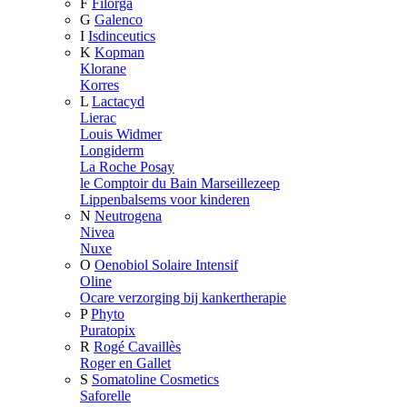
F
Filorga
G
Galenco
I
Isdinceutics
K
Kopman
Klorane
Korres
L
Lactacyd
Lierac
Louis Widmer
Longiderm
La Roche Posay
le Comptoir du Bain Marseillezeep
Lippenbalsems voor kinderen
N
Neutrogena
Nivea
Nuxe
O
Oenobiol Solaire Intensif
Oline
Ocare verzorging bij kankertherapie
P
Phyto
Puratopix
R
Rogé Cavaillès
Roger en Gallet
S
Somatoline Cosmetics
Saforelle