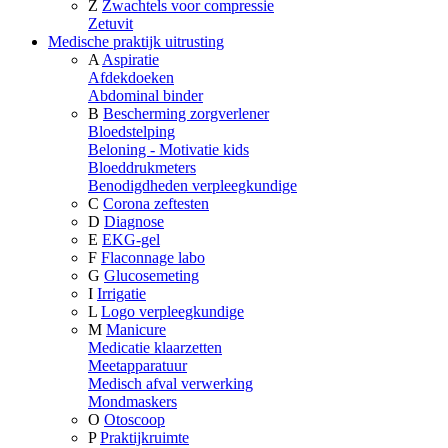
Z
Zwachtels voor compressie
Zetuvit
Medische praktijk uitrusting
A
Aspiratie
Afdekdoeken
Abdominal binder
B
Bescherming zorgverlener
Bloedstelping
Beloning - Motivatie kids
Bloeddrukmeters
Benodigdheden verpleegkundige
C
Corona zeftesten
D
Diagnose
E
EKG-gel
F
Flaconnage labo
G
Glucosemeting
I
Irrigatie
L
Logo verpleegkundige
M
Manicure
Medicatie klaarzetten
Meetapparatuur
Medisch afval verwerking
Mondmaskers
O
Otoscoop
P
Praktijkruimte