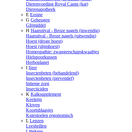
Dierenvoeding Royal Canin (kat)
Dierenapotheek
E
Eosine
G
Geheugen
Glijmiddel
H
Haaruitval - Broze nagels (inwendig)
Haaruitval - Broze nagels (uitwendig)
Hoest (droge hoest)
Hoest (slijmhoest)
Homeopathie: zwangerschapskwaaltjes
Hielspoorkussen
Herboplanet
I
Ijzer
Insectenbeten (behandelend)
Insectenbeten (preventief)
Intieme zorg
Insecticiden
K
Kalksupplement
Keelpijn
Kloven
Koortsblaasjes
Kniestoelen ergonomisch
L
Lenzen
Leesbrillen
Littekens