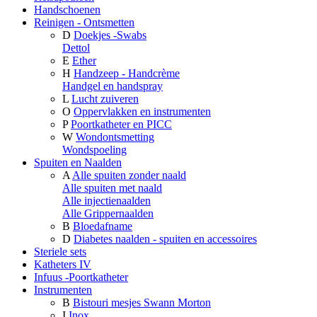
Handschoenen
Reinigen - Ontsmetten
D
Doekjes -Swabs
Dettol
E
Ether
H
Handzeep - Handcrème
Handgel en handspray
L
Lucht zuiveren
O
Oppervlakken en instrumenten
P
Poortkatheter en PICC
W
Wondontsmetting
Wondspoeling
Spuiten en Naalden
A
Alle spuiten zonder naald
Alle spuiten met naald
Alle injectienaalden
Alle Grippernaalden
B
Bloedafname
D
Diabetes naalden - spuiten en accessoires
Steriele sets
Katheters IV
Infuus -Poortkatheter
Instrumenten
B
Bistouri mesjes Swann Morton
I
Inox