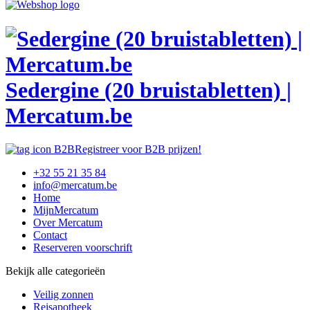
Sedergine (20 bruistabletten) |
Mercatum.be
Registreer voor B2B prijzen!
+32 55 21 35 84
info@mercatum.be
Home
MijnMercatum
Over Mercatum
Contact
Reserveren voorschrift
Bekijk alle categorieën
Veilig zonnen
Reisapotheek