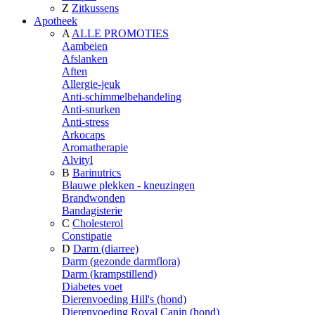
Z
Zitkussens
Apotheek
A
ALLE PROMOTIES
Aambeien
Afslanken
Aften
Allergie-jeuk
Anti-schimmelbehandeling
Anti-snurken
Anti-stress
Arkocaps
Aromatherapie
Alvityl
B
Barinutrics
Blauwe plekken - kneuzingen
Brandwonden
Bandagisterie
C
Cholesterol
Constipatie
D
Darm (diarree)
Darm (gezonde darmflora)
Darm (krampstillend)
Diabetes voet
Dierenvoeding Hill's (hond)
Dierenvoeding Royal Canin (hond)