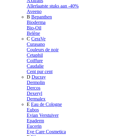
Axitrans
Allerlaatste stuks aan -40%
Aveeno
B
Bepanthen
Bioderma
Bio-Oil
Belène
C
CeraVe
Curasano
Couleurs de noir
Cetaphil
Coiffure
Caudalie
Cent pur cent
D
Ducray
Dermolin
Dercos
Dexeryl
Dermalex
E
Eau de Cologne
Eubos
Evian Verstuiver
Epaderm
Eucerin
Eye Care Cosmetica