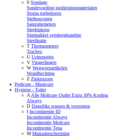
S
Sondage
Sondevoeding toedieningsmaterialen
Stoma toebehoren
Stethoscopen
Saturatiemeters
Steeklakens
Startpakket verpleegkundige
Sterilisatie
T
Thermometers
Tracheo
U
Urinepotjes
V
Vingerlingen
W
Wegwerpartikelen
Wondhechting
Z
Ziekenzorg
Pedicure - Manicure
Hygiene - Toilet
A
Alle Molicare Outlet Extra 30% Korting
Always
D
Dagelijks wassen & verzorgen
I
Incontinentie ID
Incontinentie Always
Incontinentie Molicare
Incontinentie Tena
M
Matrasbescherming