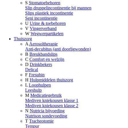
S
Stomatoebehoren
Slip druppelincontinentie bij mannen
Slips plastiek incontinentie
Seni incontinentie
U
Urine & toebehoren
V
Vingerverband
W
Wegwerpartikelen
Thuiszorg
A
Aerosoltherapie
Anti-decubitus (anti doorligwonden)
B
Breukbandslips
C
Comfort en welzijn
D
Drinkbekers
Delical
F
Fresubin
H
Hulpmiddelen thuiszorg
L
Loophulpen
Leeshulp
M
Medicatiegebruik
Mediven kniekousen klasse 1
Mediven kniekousen klasse 2
N
Nutricia bijvoeding
Nutrison sondevoeding
T
Tracheotomie
Tempur