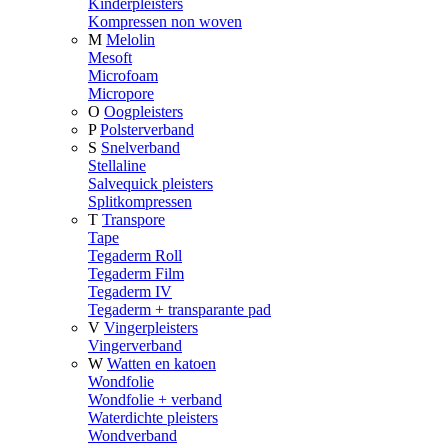
Kinderpleisters
Kompressen non woven
M
Melolin
Mesoft
Microfoam
Micropore
O
Oogpleisters
P
Polsterverband
S
Snelverband
Stellaline
Salvequick pleisters
Splitkompressen
T
Transpore
Tape
Tegaderm Roll
Tegaderm Film
Tegaderm IV
Tegaderm + transparante pad
V
Vingerpleisters
Vingerverband
W
Watten en katoen
Wondfolie
Wondfolie + verband
Waterdichte pleisters
Wondverband