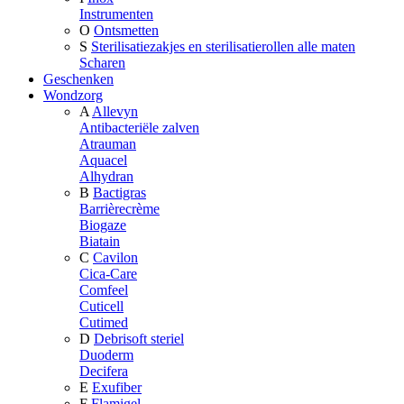
Instrumenten
O
Ontsmetten
S
Sterilisatiezakjes en sterilisatierollen alle maten
Scharen
Geschenken
Wondzorg
A
Allevyn
Antibacteriële zalven
Atrauman
Aquacel
Alhydran
B
Bactigras
Barrièrecrème
Biogaze
Biatain
C
Cavilon
Cica-Care
Comfeel
Cuticell
Cutimed
D
Debrisoft steriel
Duoderm
Decifera
E
Exufiber
F
Flamigel