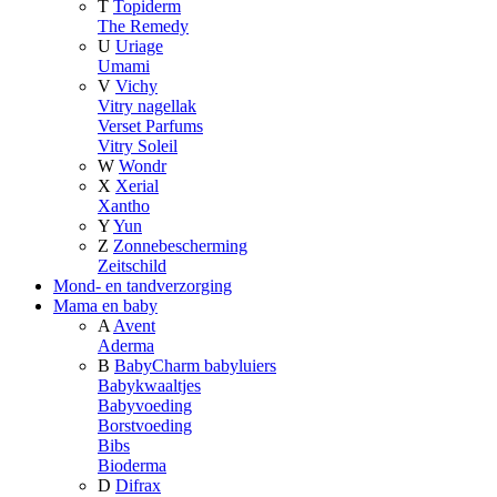
T
Topiderm
The Remedy
U
Uriage
Umami
V
Vichy
Vitry nagellak
Verset Parfums
Vitry Soleil
W
Wondr
X
Xerial
Xantho
Y
Yun
Z
Zonnebescherming
Zeitschild
Mond- en tandverzorging
Mama en baby
A
Avent
Aderma
B
BabyCharm babyluiers
Babykwaaltjes
Babyvoeding
Borstvoeding
Bibs
Bioderma
D
Difrax