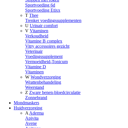
Sportvoeding 6d
Sportvoeding Etixx
T
Thee
Trenker voedingssupplementen
U
Urinair comfort
V
Vitaminen
Verkoudheid
Vitamine B complex
Vitry accessoires gezicht
Veterinair
Voedingssupplement
Vermoeidheid-Tonicum
Vitamine D
Vitaminen
W
Wondverzorging
Wrattenbehandeling
Weerstand
Z
Zware benen-bloedcirculatie
Zonnebrand
Mondmaskers
Huidverzorging
A
Aderma
Apivita
Avene