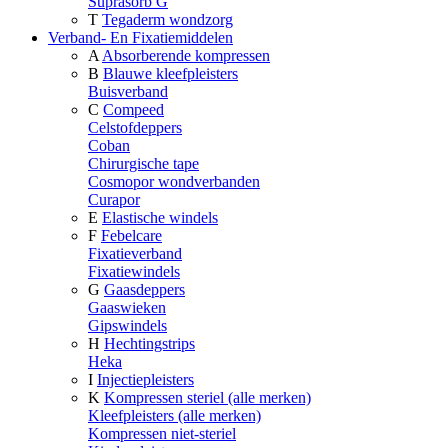
Suprasorb G
T
Tegaderm wondzorg
Verband- En Fixatiemiddelen
A
Absorberende kompressen
B
Blauwe kleefpleisters
Buisverband
C
Compeed
Celstofdeppers
Coban
Chirurgische tape
Cosmopor wondverbanden
Curapor
E
Elastische windels
F
Febelcare
Fixatieverband
Fixatiewindels
G
Gaasdeppers
Gaaswieken
Gipswindels
H
Hechtingstrips
Heka
I
Injectiepleisters
K
Kompressen steriel (alle merken)
Kleefpleisters (alle merken)
Kompressen niet-steriel