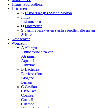
Infuus -Poortkatheter
Instrumenten
B
Bistouri mesjes Swann Morton
I
Inox
Instrumenten
O
Ontsmetten
S
Sterilisatiezakjes en sterilisatierollen alle maten
Scharen
Geschenken
Wondzorg
A
Allevyn
Antibacteriële zalven
Atrauman
Aquacel
Alhydran
B
Bactigras
Barrièrecrème
Biogaze
Biatain
C
Cavilon
Cica-Care
Comfeel
Cuticell
Cutimed