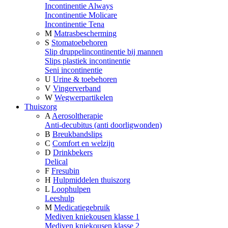
Incontinentie Always
Incontinentie Molicare
Incontinentie Tena
M
Matrasbescherming
S
Stomatoebehoren
Slip druppelincontinentie bij mannen
Slips plastiek incontinentie
Seni incontinentie
U
Urine & toebehoren
V
Vingerverband
W
Wegwerpartikelen
Thuiszorg
A
Aerosoltherapie
Anti-decubitus (anti doorligwonden)
B
Breukbandslips
C
Comfort en welzijn
D
Drinkbekers
Delical
F
Fresubin
H
Hulpmiddelen thuiszorg
L
Loophulpen
Leeshulp
M
Medicatiegebruik
Mediven kniekousen klasse 1
Mediven kniekousen klasse 2