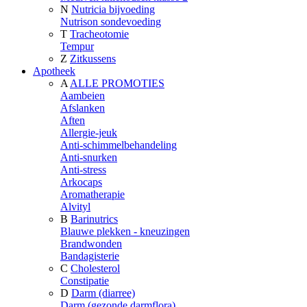
N
Nutricia bijvoeding
Nutrison sondevoeding
T
Tracheotomie
Tempur
Z
Zitkussens
Apotheek
A
ALLE PROMOTIES
Aambeien
Afslanken
Aften
Allergie-jeuk
Anti-schimmelbehandeling
Anti-snurken
Anti-stress
Arkocaps
Aromatherapie
Alvityl
B
Barinutrics
Blauwe plekken - kneuzingen
Brandwonden
Bandagisterie
C
Cholesterol
Constipatie
D
Darm (diarree)
Darm (gezonde darmflora)