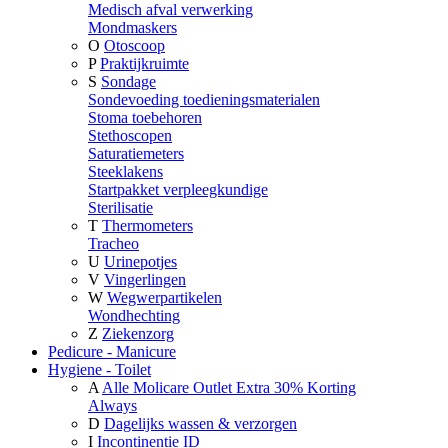
Medisch afval verwerking
Mondmaskers
O
Otoscoop
P
Praktijkruimte
S
Sondage
Sondevoeding toedieningsmaterialen
Stoma toebehoren
Stethoscopen
Saturatiemeters
Steeklakens
Startpakket verpleegkundige
Sterilisatie
T
Thermometers
Tracheo
U
Urinepotjes
V
Vingerlingen
W
Wegwerpartikelen
Wondhechting
Z
Ziekenzorg
Pedicure - Manicure
Hygiene - Toilet
A
Alle Molicare Outlet Extra 30% Korting
Always
D
Dagelijks wassen & verzorgen
I
Incontinentie ID