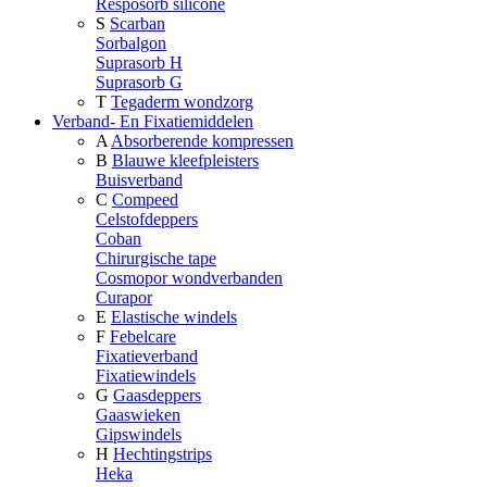
Resposorb silicone
S
Scarban
Sorbalgon
Suprasorb H
Suprasorb G
T
Tegaderm wondzorg
Verband- En Fixatiemiddelen
A
Absorberende kompressen
B
Blauwe kleefpleisters
Buisverband
C
Compeed
Celstofdeppers
Coban
Chirurgische tape
Cosmopor wondverbanden
Curapor
E
Elastische windels
F
Febelcare
Fixatieverband
Fixatiewindels
G
Gaasdeppers
Gaaswieken
Gipswindels
H
Hechtingstrips
Heka