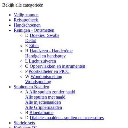
Bekijk alle categorieën
Veilig zonnen
Reisapotheek
Handschoenen
Reinigen - Ontsmetten
D
Doekjes -Swabs
Dettol
E
Ether
H
Handzeep - Handcrème
Handgel en handspray
L
Lucht zuiveren
O
Oppervlakken en instrumenten
P
Poortkatheter en PICC
W
Wondontsmetting
Wondspoeling
Spuiten en Naalden
A
Alle spuiten zonder naald
Alle spuiten met naald
Alle injectienaalden
Alle Grippernaalden
B
Bloedafname
D
Diabetes naalden - spuiten en accessoires
Steriele sets
Katheters IV