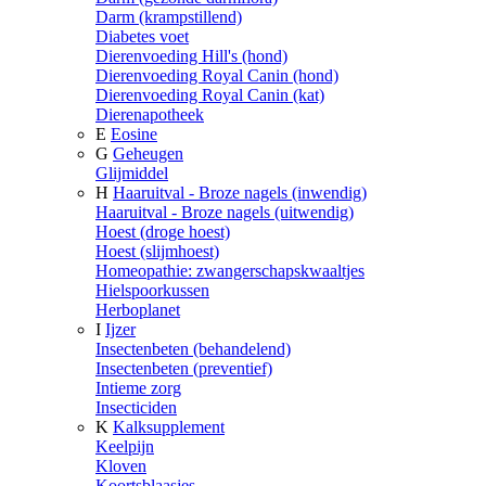
Darm (krampstillend)
Diabetes voet
Dierenvoeding Hill's (hond)
Dierenvoeding Royal Canin (hond)
Dierenvoeding Royal Canin (kat)
Dierenapotheek
E
Eosine
G
Geheugen
Glijmiddel
H
Haaruitval - Broze nagels (inwendig)
Haaruitval - Broze nagels (uitwendig)
Hoest (droge hoest)
Hoest (slijmhoest)
Homeopathie: zwangerschapskwaaltjes
Hielspoorkussen
Herboplanet
I
Ijzer
Insectenbeten (behandelend)
Insectenbeten (preventief)
Intieme zorg
Insecticiden
K
Kalksupplement
Keelpijn
Kloven
Koortsblaasjes