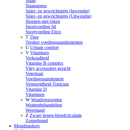
Slaap
Slaapapneu
Spier- en gewrichtspijn (Inwendig)
Spier- en gewrichtspijn (Uitwendig)
Stoppen met roken
Sportvoeding 6d
Sportvoeding Etixx
T
Thee
Trenker voedingssupplementen
U
Urinair comfort
V
Vitaminen
Verkoudheid
Vitamine B complex
Vitry accessoires gezicht
Veterinair
Voedingssupplement
Vermoeidheid-Tonicum
Vitamine D
Vitaminen
W
Wondverzorging
Wrattenbehandeling
Weerstand
Z
Zware benen-bloedcirculatie
Zonnebrand
Mondmaskers