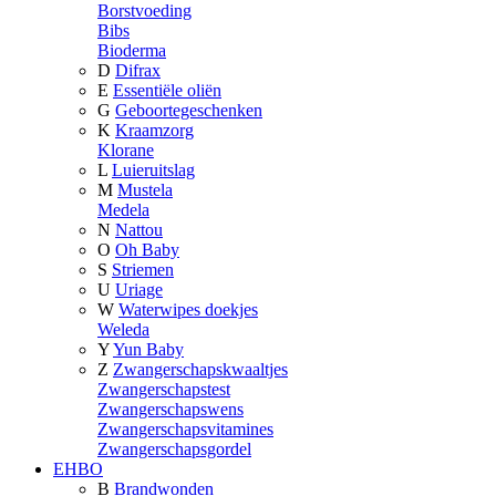
Borstvoeding
Bibs
Bioderma
D
Difrax
E
Essentiële oliën
G
Geboortegeschenken
K
Kraamzorg
Klorane
L
Luieruitslag
M
Mustela
Medela
N
Nattou
O
Oh Baby
S
Striemen
U
Uriage
W
Waterwipes doekjes
Weleda
Y
Yun Baby
Z
Zwangerschapskwaaltjes
Zwangerschapstest
Zwangerschapswens
Zwangerschapsvitamines
Zwangerschapsgordel
EHBO
B
Brandwonden