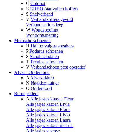
C
Coldhot
E
EHBO (aanvullen koffer)
S
Snelverband
V
Verbandkoffers gevuld
Verbandkoffers leeg
W
Wondspoeling
Wondontsmetting
Medische schoenen
H
Hallux valgus sneakers
P
Podartis schoenen
S
Scholl sandalen
T
Tecnica schoenen
V
Verbandschoen post operatief
Afval - Onderhoud
A
Afvalzakken
N
Naaldcontainer
O
Onderhoud
Beroepskledij
A
Alle jasjes katoen Fleur
Alle jasjes katoen Livia
Alle jasjes katoen Floris
Alle jasjes katoen Livio
Alle jasjes katoen Laura
Alle jasjes katoen met rits
Alle jasjes viscose