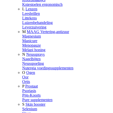
Kniestoelen ergonomisch
L
Lenzen
Leesbrillen
Littekens
Luizenbehandeling
Leverzuivering
M
MAAG Vertering-antizuur
Magnesium
Manicure
Menopauze
Melapi honing
N
Neussprays
Nagelbijten
Neusspoeling
Nutergia voedingssupplementen
O
Ogen
Oor
Ortis
P
Prostaat
Psoriasis
Pijn-Koorts
Pure supplementen
S
Skin booster
Selenium