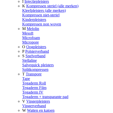
I
Injectiepleisters
K
Kompressen steriel (alle merken)
Kleefpleisters (alle merken)
Kompressen niet-steriel
Kinderpleisters
Kompressen non woven
M
Melolin
Mesoft
Microfoam
Micropore
O
Oogpleisters
P
Polsterverband
S
Snelverband
Stellaline
Salvequick pleisters
Splitkompressen
T
Transpore
Tape
Tegaderm Roll
Tegaderm Film
Tegaderm IV
Tegaderm + transparante pad
V
Vingerpleisters
Vingerverband
W
Watten en katoen