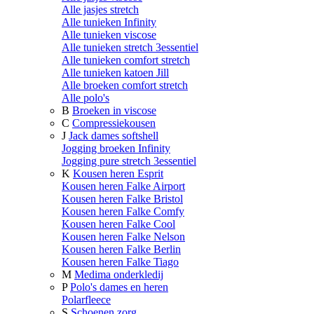
Alle jasjes stretch
Alle tunieken Infinity
Alle tunieken viscose
Alle tunieken stretch 3essentiel
Alle tunieken comfort stretch
Alle tunieken katoen Jill
Alle broeken comfort stretch
Alle polo's
B
Broeken in viscose
C
Compressiekousen
J
Jack dames softshell
Jogging broeken Infinity
Jogging pure stretch 3essentiel
K
Kousen heren Esprit
Kousen heren Falke Airport
Kousen heren Falke Bristol
Kousen heren Falke Comfy
Kousen heren Falke Cool
Kousen heren Falke Nelson
Kousen heren Falke Berlin
Kousen heren Falke Tiago
M
Medima onderkledij
P
Polo's dames en heren
Polarfleece
S
Schoenen zorg