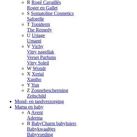
R
Rogé Cavaillès
Roger en Gallet
S
Somatoline Cosmetics
Saforelle
T
Topiderm
The Remedy
U
Uriage
Umami
V
Vichy
Vitry nagellak
Verset Parfums
Vitry Soleil
W
Wondr
X
Xerial
Xantho
Y
Yun
Z
Zonnebescherming
Zeitschild
Mond- en tandverzorging
Mama en baby
A
Avent
Aderma
B
BabyCharm babyluiers
Babykwaaltjes
Babyvoeding