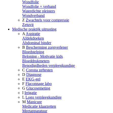
Wondfolie
Wondfolie + verband
Waterdichte pleisters
Wondverband
Z
Zwachtels voor compressie
Zetuvit
Medische praktijk uitrusting
A
Aspiratie
Afdekdoeken
Abdominal binder
B
Bescherming zorgverlener
Bloedstelping
Beloning - Motivatie kids
Bloeddrukmeters
Benodigdheden verpleegkundige
C
Corona zeftesten
D
Diagnose
E
EKG-gel
F
Flaconnage labo
G
Glucosemeting
I
Irrigatie
L
Logo verpleegkundige
M
Manicure
Medicatie klaarzetten
Meetapparatuur