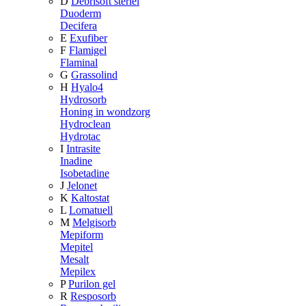
D
Debrisoft steriel
Duoderm
Decifera
E
Exufiber
F
Flamigel
Flaminal
G
Grassolind
H
Hyalo4
Hydrosorb
Honing in wondzorg
Hydroclean
Hydrotac
I
Intrasite
Inadine
Isobetadine
J
Jelonet
K
Kaltostat
L
Lomatuell
M
Melgisorb
Mepiform
Mepitel
Mesalt
Mepilex
P
Purilon gel
R
Resposorb