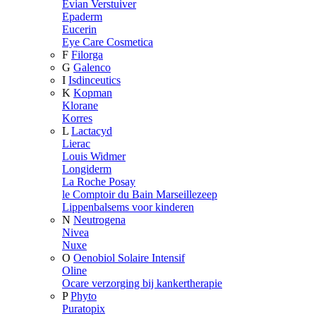
Evian Verstuiver
Epaderm
Eucerin
Eye Care Cosmetica
F
Filorga
G
Galenco
I
Isdinceutics
K
Kopman
Klorane
Korres
L
Lactacyd
Lierac
Louis Widmer
Longiderm
La Roche Posay
le Comptoir du Bain Marseillezeep
Lippenbalsems voor kinderen
N
Neutrogena
Nivea
Nuxe
O
Oenobiol Solaire Intensif
Oline
Ocare verzorging bij kankertherapie
P
Phyto
Puratopix