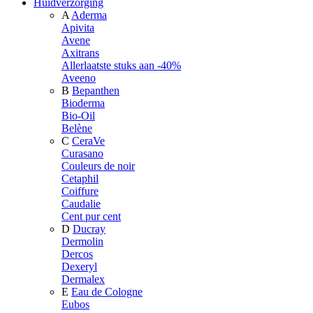
Huidverzorging
A
Aderma
Apivita
Avene
Axitrans
Allerlaatste stuks aan -40%
Aveeno
B
Bepanthen
Bioderma
Bio-Oil
Belène
C
CeraVe
Curasano
Couleurs de noir
Cetaphil
Coiffure
Caudalie
Cent pur cent
D
Ducray
Dermolin
Dercos
Dexeryl
Dermalex
E
Eau de Cologne
Eubos