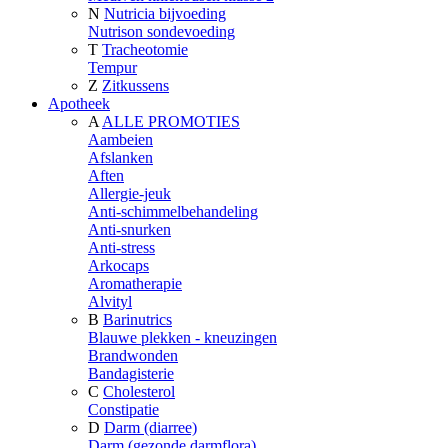
N
Nutricia bijvoeding
Nutrison sondevoeding
T
Tracheotomie
Tempur
Z
Zitkussens
Apotheek
A
ALLE PROMOTIES
Aambeien
Afslanken
Aften
Allergie-jeuk
Anti-schimmelbehandeling
Anti-snurken
Anti-stress
Arkocaps
Aromatherapie
Alvityl
B
Barinutrics
Blauwe plekken - kneuzingen
Brandwonden
Bandagisterie
C
Cholesterol
Constipatie
D
Darm (diarree)
Darm (gezonde darmflora)