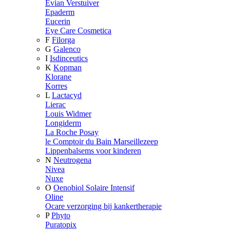
Evian Verstuiver
Epaderm
Eucerin
Eye Care Cosmetica
F
Filorga
G
Galenco
I
Isdinceutics
K
Kopman
Klorane
Korres
L
Lactacyd
Lierac
Louis Widmer
Longiderm
La Roche Posay
le Comptoir du Bain Marseillezeep
Lippenbalsems voor kinderen
N
Neutrogena
Nivea
Nuxe
O
Oenobiol Solaire Intensif
Oline
Ocare verzorging bij kankertherapie
P
Phyto
Puratopix