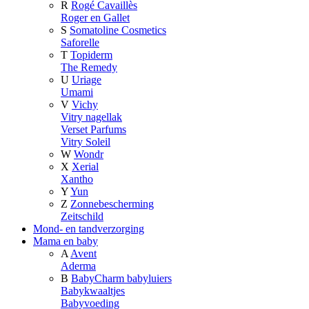
R
Rogé Cavaillès
Roger en Gallet
S
Somatoline Cosmetics
Saforelle
T
Topiderm
The Remedy
U
Uriage
Umami
V
Vichy
Vitry nagellak
Verset Parfums
Vitry Soleil
W
Wondr
X
Xerial
Xantho
Y
Yun
Z
Zonnebescherming
Zeitschild
Mond- en tandverzorging
Mama en baby
A
Avent
Aderma
B
BabyCharm babyluiers
Babykwaaltjes
Babyvoeding