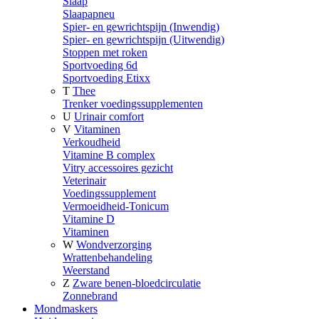
Slaap
Slaapapneu
Spier- en gewrichtspijn (Inwendig)
Spier- en gewrichtspijn (Uitwendig)
Stoppen met roken
Sportvoeding 6d
Sportvoeding Etixx
T
Thee
Trenker voedingssupplementen
U
Urinair comfort
V
Vitaminen
Verkoudheid
Vitamine B complex
Vitry accessoires gezicht
Veterinair
Voedingssupplement
Vermoeidheid-Tonicum
Vitamine D
Vitaminen
W
Wondverzorging
Wrattenbehandeling
Weerstand
Z
Zware benen-bloedcirculatie
Zonnebrand
Mondmaskers