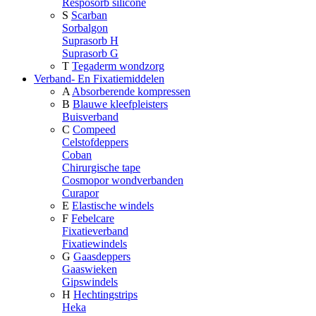
Resposorb silicone
S
Scarban
Sorbalgon
Suprasorb H
Suprasorb G
T
Tegaderm wondzorg
Verband- En Fixatiemiddelen
A
Absorberende kompressen
B
Blauwe kleefpleisters
Buisverband
C
Compeed
Celstofdeppers
Coban
Chirurgische tape
Cosmopor wondverbanden
Curapor
E
Elastische windels
F
Febelcare
Fixatieverband
Fixatiewindels
G
Gaasdeppers
Gaaswieken
Gipswindels
H
Hechtingstrips
Heka