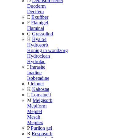
D
Debrisoft steriel
Duoderm
Decifera
E
Exufiber
F
Flamigel
Flaminal
G
Grassolind
H
Hyalo4
Hydrosorb
Honing in wondzorg
Hydroclean
Hydrotac
I
Intrasite
Inadine
Isobetadine
J
Jelonet
K
Kaltostat
L
Lomatuell
M
Melgisorb
Mepiform
Mepitel
Mesalt
Mepilex
P
Purilon gel
R
Resposorb