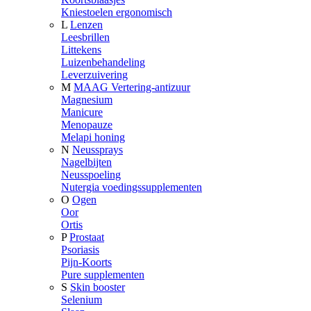
Kniestoelen ergonomisch
L
Lenzen
Leesbrillen
Littekens
Luizenbehandeling
Leverzuivering
M
MAAG Vertering-antizuur
Magnesium
Manicure
Menopauze
Melapi honing
N
Neussprays
Nagelbijten
Neusspoeling
Nutergia voedingssupplementen
O
Ogen
Oor
Ortis
P
Prostaat
Psoriasis
Pijn-Koorts
Pure supplementen
S
Skin booster
Selenium