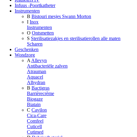
Infuus -Poortkatheter
Instrumenten
B
Bistouri mesjes Swann Morton
I
Inox
Instrumenten
O
Ontsmetten
S
Sterilisatiezakjes en sterilisatierollen alle maten
Scharen
Geschenken
Wondzorg
A
Allevyn
Antibacteriële zalven
Atrauman
Aquacel
Alhydran
B
Bactigras
Barrièrecrème
Biogaze
Biatain
C
Cavilon
Cica-Care
Comfeel
Cuticell
Cutimed