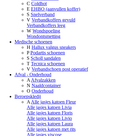
C
Coldhot
E
EHBO (aanvullen koffer)
S
Snelverband
V
Verbandkoffers gevuld
Verbandkoffers leeg
W
Wondspoeling
Wondontsmetting
Medische schoenen
H
Hallux valgus sneakers
P
Podartis schoenen
S
Scholl sandalen
T
Tecnica schoenen
V
Verbandschoen post operatief
Afval - Onderhoud
A
Afvalzakken
N
Naaldcontainer
O
Onderhoud
Beroepskledij
A
Alle jasjes katoen Fleur
Alle jasjes katoen Livia
Alle jasjes katoen Floris
Alle jasjes katoen Livio
Alle jasjes katoen Laura
Alle jasjes katoen met rits
Alle jasjes viscose