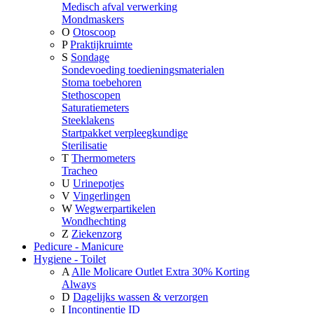
Medisch afval verwerking
Mondmaskers
O
Otoscoop
P
Praktijkruimte
S
Sondage
Sondevoeding toedieningsmaterialen
Stoma toebehoren
Stethoscopen
Saturatiemeters
Steeklakens
Startpakket verpleegkundige
Sterilisatie
T
Thermometers
Tracheo
U
Urinepotjes
V
Vingerlingen
W
Wegwerpartikelen
Wondhechting
Z
Ziekenzorg
Pedicure - Manicure
Hygiene - Toilet
A
Alle Molicare Outlet Extra 30% Korting
Always
D
Dagelijks wassen & verzorgen
I
Incontinentie ID