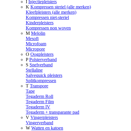
I
Injectiepleisters
K
Kompressen steriel (alle merken)
Kleefpleisters (alle merken)
Kompressen niet-steriel
Kinderpleisters
Kompressen non woven
M
Melolin
Mesoft
Microfoam
Micropore
O
Oogpleisters
P
Polsterverband
S
Snelverband
Stellaline
Salvequick pleisters
Splitkompressen
T
Transpore
Tape
Tegaderm Roll
Tegaderm Film
Tegaderm IV
Tegaderm + transparante pad
V
Vingerpleisters
Vingerverband
W
Watten en katoen