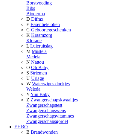
Borstvoeding
Bibs
Bioderma
D
Difrax
E
Essentiële oliën
G
Geboortegeschenken
K
Kraamzorg
Klorane
L
Luieruitslag
M
Mustela
Medela
N
Nattou
O
Oh Baby
S
Striemen
U
Uriage
W
Waterwipes doekjes
Weleda
Y
Yun Baby
Z
Zwangerschapskwaaltjes
Zwangerschapstest
Zwangerschapswens
Zwangerschapsvitamines
Zwangerschapsgordel
EHBO
B
Brandwonden