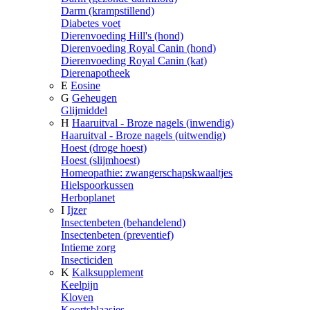
Darm (krampstillend)
Diabetes voet
Dierenvoeding Hill's (hond)
Dierenvoeding Royal Canin (hond)
Dierenvoeding Royal Canin (kat)
Dierenapotheek
E
Eosine
G
Geheugen
Glijmiddel
H
Haaruitval - Broze nagels (inwendig)
Haaruitval - Broze nagels (uitwendig)
Hoest (droge hoest)
Hoest (slijmhoest)
Homeopathie: zwangerschapskwaaltjes
Hielspoorkussen
Herboplanet
I
Ijzer
Insectenbeten (behandelend)
Insectenbeten (preventief)
Intieme zorg
Insecticiden
K
Kalksupplement
Keelpijn
Kloven
Koortsblaasjes