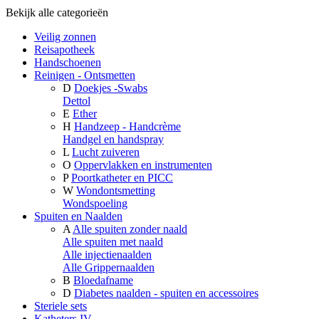
Bekijk alle categorieën
Veilig zonnen
Reisapotheek
Handschoenen
Reinigen - Ontsmetten
D
Doekjes -Swabs
Dettol
E
Ether
H
Handzeep - Handcrème
Handgel en handspray
L
Lucht zuiveren
O
Oppervlakken en instrumenten
P
Poortkatheter en PICC
W
Wondontsmetting
Wondspoeling
Spuiten en Naalden
A
Alle spuiten zonder naald
Alle spuiten met naald
Alle injectienaalden
Alle Grippernaalden
B
Bloedafname
D
Diabetes naalden - spuiten en accessoires
Steriele sets
Katheters IV