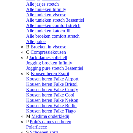
Alle jasjes stretch
Alle tunieken Infinity
Alle tunieken viscose
Alle tunieken stretch 3essentiel
Alle tunieken comfort stretch
Alle tunieken katoen Jill
Alle broeken comfort stretch
Alle polo's
B
Broeken in viscose
C
Compressiekousen
J
Jack dames softshell
Jogging broeken Infinity
Jogging pure stretch 3essentiel
K
Kousen heren Esprit
Kousen heren Falke Airport
Kousen heren Falke Bristol
Kousen heren Falke Comfy
Kousen heren Falke Cool
Kousen heren Falke Nelson
Kousen heren Falke Berlin
Kousen heren Falke Tiago
M
Medima onderkledij
P
Polo's dames en heren
Polarfleece
S
Schoenen zorg