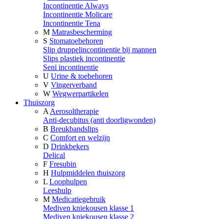
Incontinentie Always
Incontinentie Molicare
Incontinentie Tena
M
Matrasbescherming
S
Stomatoebehoren
Slip druppelincontinentie bij mannen
Slips plastiek incontinentie
Seni incontinentie
U
Urine & toebehoren
V
Vingerverband
W
Wegwerpartikelen
Thuiszorg
A
Aerosoltherapie
Anti-decubitus (anti doorligwonden)
B
Breukbandslips
C
Comfort en welzijn
D
Drinkbekers
Delical
F
Fresubin
H
Hulpmiddelen thuiszorg
L
Loophulpen
Leeshulp
M
Medicatiegebruik
Mediven kniekousen klasse 1
Mediven kniekousen klasse 2