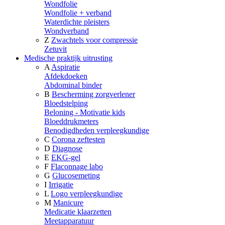
Wondfolie
Wondfolie + verband
Waterdichte pleisters
Wondverband
Z
Zwachtels voor compressie
Zetuvit
Medische praktijk uitrusting
A
Aspiratie
Afdekdoeken
Abdominal binder
B
Bescherming zorgverlener
Bloedstelping
Beloning - Motivatie kids
Bloeddrukmeters
Benodigdheden verpleegkundige
C
Corona zeftesten
D
Diagnose
E
EKG-gel
F
Flaconnage labo
G
Glucosemeting
I
Irrigatie
L
Logo verpleegkundige
M
Manicure
Medicatie klaarzetten
Meetapparatuur