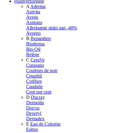
Huidverzorging
A
Aderma
Apivita
Avene
Axitrans
Allerlaatste stuks aan -40%
Aveeno
B
Bepanthen
Bioderma
Bio-Oil
Belène
C
CeraVe
Curasano
Couleurs de noir
Cetaphil
Coiffure
Caudalie
Cent pur cent
D
Ducray
Dermolin
Dercos
Dexeryl
Dermalex
E
Eau de Cologne
Eubos