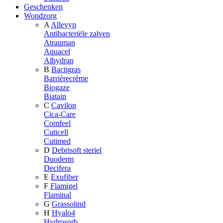
Geschenken
Wondzorg
A
Allevyn
Antibacteriële zalven
Atrauman
Aquacel
Alhydran
B
Bactigras
Barrièrecrème
Biogaze
Biatain
C
Cavilon
Cica-Care
Comfeel
Cuticell
Cutimed
D
Debrisoft steriel
Duoderm
Decifera
E
Exufiber
F
Flamigel
Flaminal
G
Grassolind
H
Hyalo4
Hydrosorb