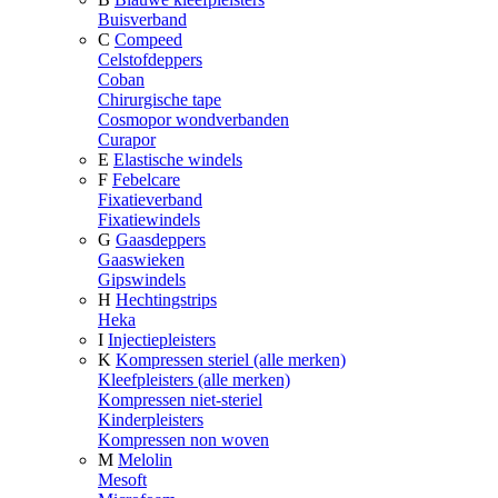
Buisverband
C
Compeed
Celstofdeppers
Coban
Chirurgische tape
Cosmopor wondverbanden
Curapor
E
Elastische windels
F
Febelcare
Fixatieverband
Fixatiewindels
G
Gaasdeppers
Gaaswieken
Gipswindels
H
Hechtingstrips
Heka
I
Injectiepleisters
K
Kompressen steriel (alle merken)
Kleefpleisters (alle merken)
Kompressen niet-steriel
Kinderpleisters
Kompressen non woven
M
Melolin
Mesoft