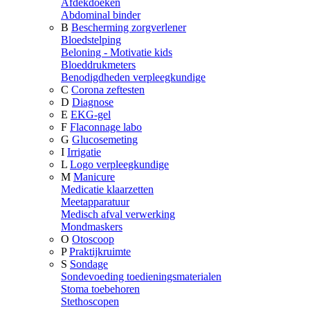
Afdekdoeken
Abdominal binder
B
Bescherming zorgverlener
Bloedstelping
Beloning - Motivatie kids
Bloeddrukmeters
Benodigdheden verpleegkundige
C
Corona zeftesten
D
Diagnose
E
EKG-gel
F
Flaconnage labo
G
Glucosemeting
I
Irrigatie
L
Logo verpleegkundige
M
Manicure
Medicatie klaarzetten
Meetapparatuur
Medisch afval verwerking
Mondmaskers
O
Otoscoop
P
Praktijkruimte
S
Sondage
Sondevoeding toedieningsmaterialen
Stoma toebehoren
Stethoscopen