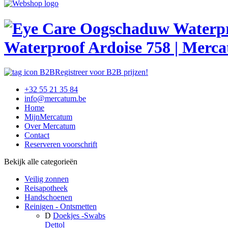
Waterproof Ardoise 758 | Merc
Registreer voor B2B prijzen!
+32 55 21 35 84
info@mercatum.be
Home
MijnMercatum
Over Mercatum
Contact
Reserveren voorschrift
Bekijk alle categorieën
Veilig zonnen
Reisapotheek
Handschoenen
Reinigen - Ontsmetten
D
Doekjes -Swabs
Dettol