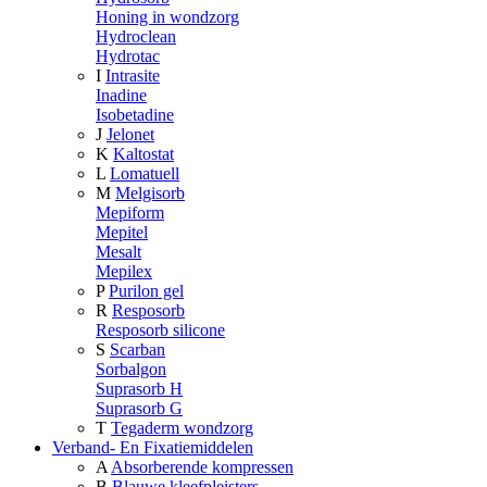
Honing in wondzorg
Hydroclean
Hydrotac
I
Intrasite
Inadine
Isobetadine
J
Jelonet
K
Kaltostat
L
Lomatuell
M
Melgisorb
Mepiform
Mepitel
Mesalt
Mepilex
P
Purilon gel
R
Resposorb
Resposorb silicone
S
Scarban
Sorbalgon
Suprasorb H
Suprasorb G
T
Tegaderm wondzorg
Verband- En Fixatiemiddelen
A
Absorberende kompressen
B
Blauwe kleefpleisters