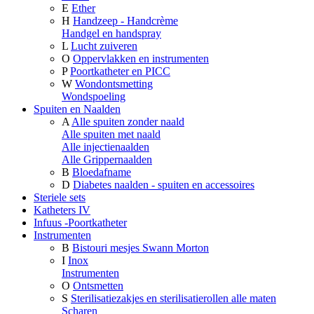
E
Ether
H
Handzeep - Handcrème
Handgel en handspray
L
Lucht zuiveren
O
Oppervlakken en instrumenten
P
Poortkatheter en PICC
W
Wondontsmetting
Wondspoeling
Spuiten en Naalden
A
Alle spuiten zonder naald
Alle spuiten met naald
Alle injectienaalden
Alle Grippernaalden
B
Bloedafname
D
Diabetes naalden - spuiten en accessoires
Steriele sets
Katheters IV
Infuus -Poortkatheter
Instrumenten
B
Bistouri mesjes Swann Morton
I
Inox
Instrumenten
O
Ontsmetten
S
Sterilisatiezakjes en sterilisatierollen alle maten
Scharen