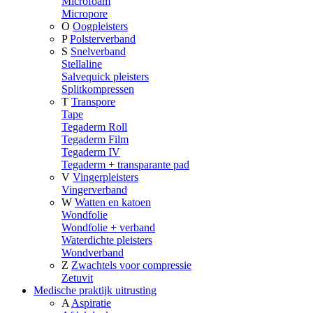
Microfoam
Micropore
O
Oogpleisters
P
Polsterverband
S
Snelverband
Stellaline
Salvequick pleisters
Splitkompressen
T
Transpore
Tape
Tegaderm Roll
Tegaderm Film
Tegaderm IV
Tegaderm + transparante pad
V
Vingerpleisters
Vingerverband
W
Watten en katoen
Wondfolie
Wondfolie + verband
Waterdichte pleisters
Wondverband
Z
Zwachtels voor compressie
Zetuvit
Medische praktijk uitrusting
A
Aspiratie