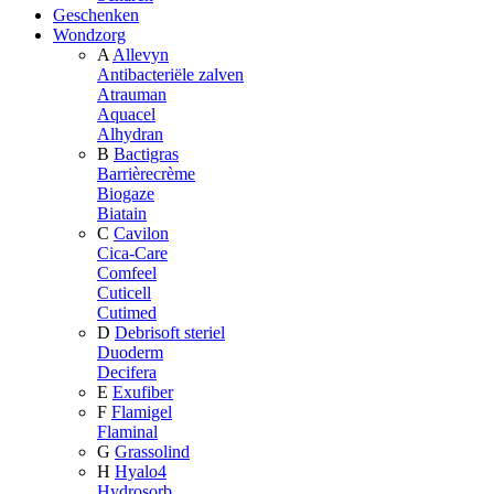
Geschenken
Wondzorg
A
Allevyn
Antibacteriële zalven
Atrauman
Aquacel
Alhydran
B
Bactigras
Barrièrecrème
Biogaze
Biatain
C
Cavilon
Cica-Care
Comfeel
Cuticell
Cutimed
D
Debrisoft steriel
Duoderm
Decifera
E
Exufiber
F
Flamigel
Flaminal
G
Grassolind
H
Hyalo4
Hydrosorb