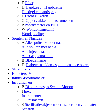
E
Ether
H
Handzeep - Handcrème
Handgel en handspray
L
Lucht zuiveren
O
Oppervlakken en instrumenten
P
Poortkatheter en PICC
W
Wondontsmetting
Wondspoeling
Spuiten en Naalden
A
Alle spuiten zonder naald
Alle spuiten met naald
Alle injectienaalden
Alle Grippernaalden
B
Bloedafname
D
Diabetes naalden - spuiten en accessoires
Steriele sets
Katheters IV
Infuus -Poortkatheter
Instrumenten
B
Bistouri mesjes Swann Morton
I
Inox
Instrumenten
O
Ontsmetten
S
Sterilisatiezakjes en sterilisatierollen alle maten
Scharen