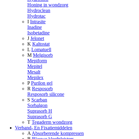
Honing in wondzorg
Hydroclean
Hydrotac
I
Intrasite
Inadine
Isobetadine
J
Jelonet
K
Kaltostat
L
Lomatuell
M
Melgisorb
Mepiform
Mepitel
Mesalt
Mepilex
P
Purilon gel
R
Resposorb
Resposorb silicone
S
Scarban
Sorbalgon
Suprasorb H
Suprasorb G
T
Tegaderm wondzorg
Verband- En Fixatiemiddelen
A
Absorberende kompressen
B
Blauwe kleefpleisters