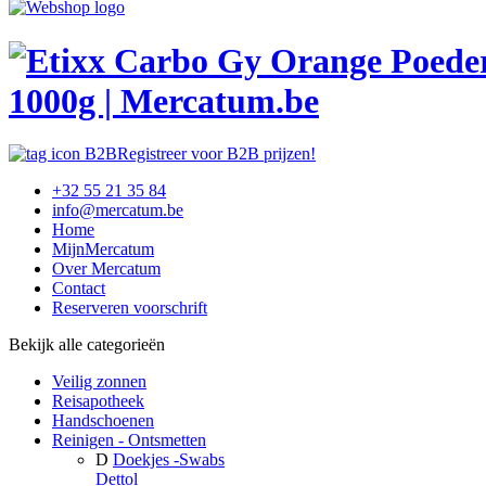
1000g | Mercatum.be
Registreer voor B2B prijzen!
+32 55 21 35 84
info@mercatum.be
Home
MijnMercatum
Over Mercatum
Contact
Reserveren voorschrift
Bekijk alle categorieën
Veilig zonnen
Reisapotheek
Handschoenen
Reinigen - Ontsmetten
D
Doekjes -Swabs
Dettol