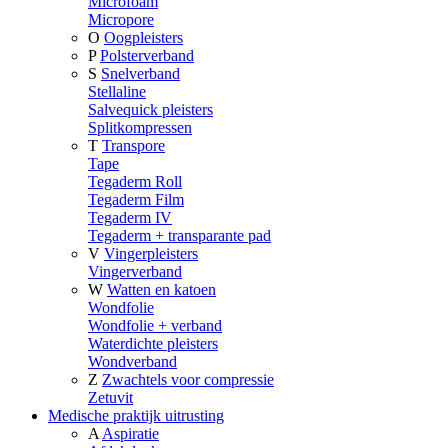
Microfoam
Micropore
O
Oogpleisters
P
Polsterverband
S
Snelverband
Stellaline
Salvequick pleisters
Splitkompressen
T
Transpore
Tape
Tegaderm Roll
Tegaderm Film
Tegaderm IV
Tegaderm + transparante pad
V
Vingerpleisters
Vingerverband
W
Watten en katoen
Wondfolie
Wondfolie + verband
Waterdichte pleisters
Wondverband
Z
Zwachtels voor compressie
Zetuvit
Medische praktijk uitrusting
A
Aspiratie