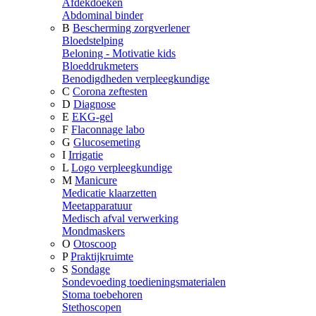
Afdekdoeken
Abdominal binder
B
Bescherming zorgverlener
Bloedstelping
Beloning - Motivatie kids
Bloeddrukmeters
Benodigdheden verpleegkundige
C
Corona zeftesten
D
Diagnose
E
EKG-gel
F
Flaconnage labo
G
Glucosemeting
I
Irrigatie
L
Logo verpleegkundige
M
Manicure
Medicatie klaarzetten
Meetapparatuur
Medisch afval verwerking
Mondmaskers
O
Otoscoop
P
Praktijkruimte
S
Sondage
Sondevoeding toedieningsmaterialen
Stoma toebehoren
Stethoscopen