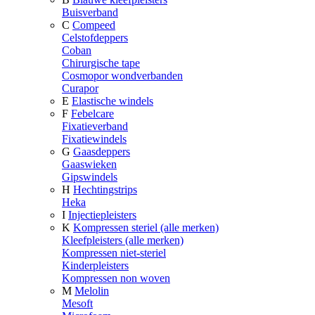
Buisverband
C
Compeed
Celstofdeppers
Coban
Chirurgische tape
Cosmopor wondverbanden
Curapor
E
Elastische windels
F
Febelcare
Fixatieverband
Fixatiewindels
G
Gaasdeppers
Gaaswieken
Gipswindels
H
Hechtingstrips
Heka
I
Injectiepleisters
K
Kompressen steriel (alle merken)
Kleefpleisters (alle merken)
Kompressen niet-steriel
Kinderpleisters
Kompressen non woven
M
Melolin
Mesoft