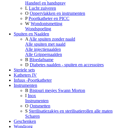
Handgel en handspray
L
Lucht zuiveren
O
Oppervlakken en instrumenten
P
Poortkatheter en PICC
W
Wondontsmetting
Wondspoeling
Spuiten en Naalden
A
Alle spuiten zonder naald
Alle spuiten met naald
Alle injectienaalden
Alle Grippernaalden
B
Bloedafname
D
Diabetes naalden - spuiten en accessoires
Steriele sets
Katheters IV
Infuus -Poortkatheter
Instrumenten
B
Bistouri mesjes Swann Morton
I
Inox
Instrumenten
O
Ontsmetten
S
Sterilisatiezakjes en sterilisatierollen alle maten
Scharen
Geschenken
Wondzorg