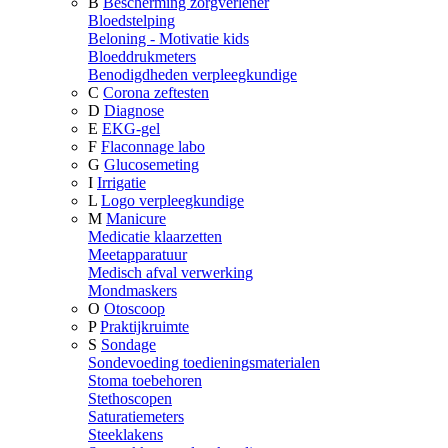
B
Bescherming zorgverlener
Bloedstelping
Beloning - Motivatie kids
Bloeddrukmeters
Benodigdheden verpleegkundige
C
Corona zeftesten
D
Diagnose
E
EKG-gel
F
Flaconnage labo
G
Glucosemeting
I
Irrigatie
L
Logo verpleegkundige
M
Manicure
Medicatie klaarzetten
Meetapparatuur
Medisch afval verwerking
Mondmaskers
O
Otoscoop
P
Praktijkruimte
S
Sondage
Sondevoeding toedieningsmaterialen
Stoma toebehoren
Stethoscopen
Saturatiemeters
Steeklakens