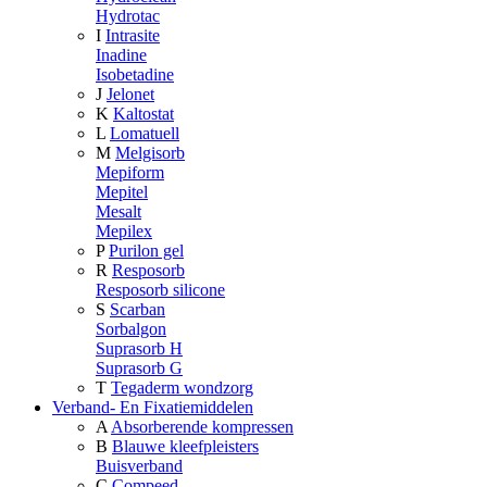
Hydrotac
I
Intrasite
Inadine
Isobetadine
J
Jelonet
K
Kaltostat
L
Lomatuell
M
Melgisorb
Mepiform
Mepitel
Mesalt
Mepilex
P
Purilon gel
R
Resposorb
Resposorb silicone
S
Scarban
Sorbalgon
Suprasorb H
Suprasorb G
T
Tegaderm wondzorg
Verband- En Fixatiemiddelen
A
Absorberende kompressen
B
Blauwe kleefpleisters
Buisverband
C
Compeed