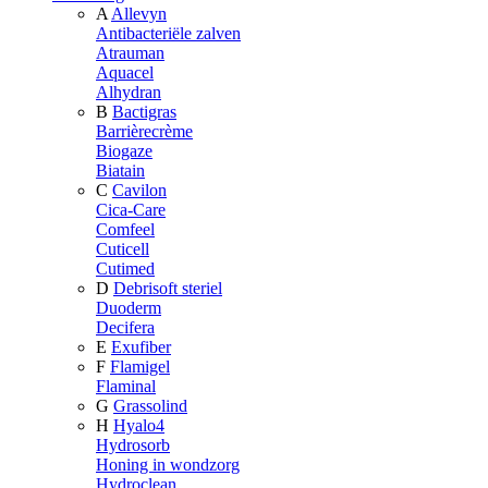
A
Allevyn
Antibacteriële zalven
Atrauman
Aquacel
Alhydran
B
Bactigras
Barrièrecrème
Biogaze
Biatain
C
Cavilon
Cica-Care
Comfeel
Cuticell
Cutimed
D
Debrisoft steriel
Duoderm
Decifera
E
Exufiber
F
Flamigel
Flaminal
G
Grassolind
H
Hyalo4
Hydrosorb
Honing in wondzorg
Hydroclean