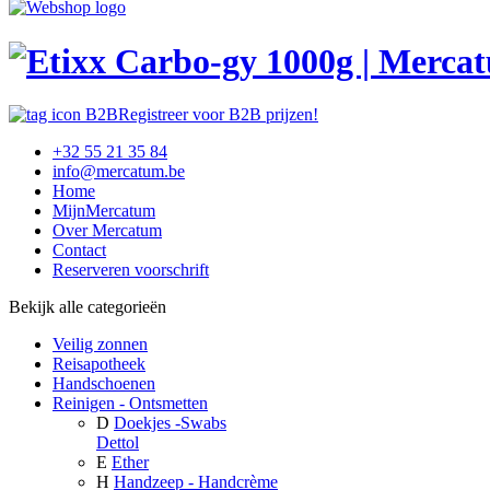
Registreer voor B2B prijzen!
+32 55 21 35 84
info@mercatum.be
Home
MijnMercatum
Over Mercatum
Contact
Reserveren voorschrift
Bekijk alle categorieën
Veilig zonnen
Reisapotheek
Handschoenen
Reinigen - Ontsmetten
D
Doekjes -Swabs
Dettol
E
Ether
H
Handzeep - Handcrème