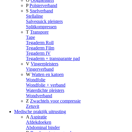
O
Oogpleisters
P
Polsterverband
S
Snelverband
Stellaline
Salvequick pleisters
Splitkompressen
T
Transpore
Tape
Tegaderm Roll
Tegaderm Film
Tegaderm IV
Tegaderm + transparante pad
V
Vingerpleisters
Vingerverband
W
Watten en katoen
Wondfolie
Wondfolie + verband
Waterdichte pleisters
Wondverband
Z
Zwachtels voor compressie
Zetuvit
Medische praktijk uitrusting
A
Aspiratie
Afdekdoeken
Abdominal binder