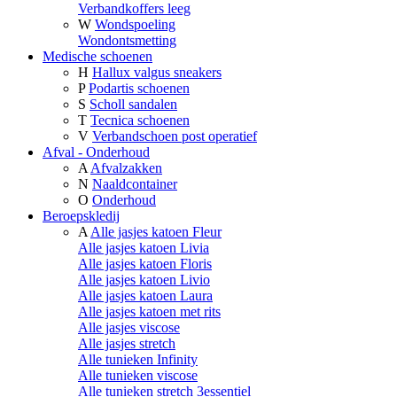
Verbandkoffers leeg
W
Wondspoeling
Wondontsmetting
Medische schoenen
H
Hallux valgus sneakers
P
Podartis schoenen
S
Scholl sandalen
T
Tecnica schoenen
V
Verbandschoen post operatief
Afval - Onderhoud
A
Afvalzakken
N
Naaldcontainer
O
Onderhoud
Beroepskledij
A
Alle jasjes katoen Fleur
Alle jasjes katoen Livia
Alle jasjes katoen Floris
Alle jasjes katoen Livio
Alle jasjes katoen Laura
Alle jasjes katoen met rits
Alle jasjes viscose
Alle jasjes stretch
Alle tunieken Infinity
Alle tunieken viscose
Alle tunieken stretch 3essentiel