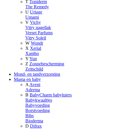
T
Topiderm
The Remedy
U
Uriage
Umami
V
Vichy
Vitry nagellak
Verset Parfums
Vitry Soleil
W
Wondr
X
Xerial
Xantho
Y
Yun
Z
Zonnebescherming
Zeitschild
Mond- en tandverzorging
Mama en baby
A
Avent
Aderma
B
BabyCharm babyluiers
Babykwaaltjes
Babyvoeding
Borstvoeding
Bibs
Bioderma
D
Difrax