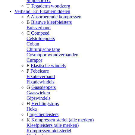
Suprasorb G
T
Tegaderm wondzorg
Verband- En Fixatiemiddelen
A
Absorberende kompressen
B
Blauwe kleefpleisters
Buisverband
C
Compeed
Celstofdeppers
Coban
Chirurgische tape
Cosmopor wondverbanden
Curapor
E
Elastische windels
F
Febelcare
Fixatieverband
Fixatiewindels
G
Gaasdeppers
Gaaswieken
Gipswindels
H
Hechtingstrips
Heka
I
Injectiepleisters
K
Kompressen steriel (alle merken)
Kleefpleisters (alle merken)
Kompressen niet-steriel