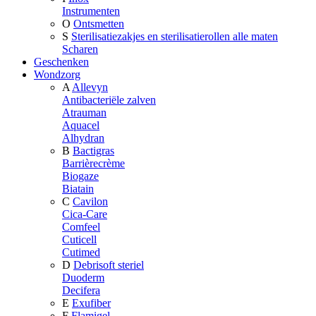
Instrumenten
O
Ontsmetten
S
Sterilisatiezakjes en sterilisatierollen alle maten
Scharen
Geschenken
Wondzorg
A
Allevyn
Antibacteriële zalven
Atrauman
Aquacel
Alhydran
B
Bactigras
Barrièrecrème
Biogaze
Biatain
C
Cavilon
Cica-Care
Comfeel
Cuticell
Cutimed
D
Debrisoft steriel
Duoderm
Decifera
E
Exufiber
F
Flamigel