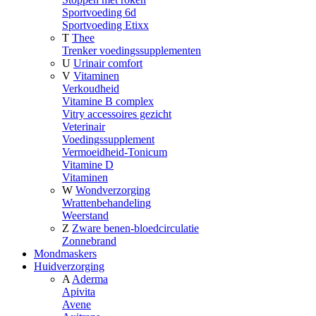
Sportvoeding 6d
Sportvoeding Etixx
T
Thee
Trenker voedingssupplementen
U
Urinair comfort
V
Vitaminen
Verkoudheid
Vitamine B complex
Vitry accessoires gezicht
Veterinair
Voedingssupplement
Vermoeidheid-Tonicum
Vitamine D
Vitaminen
W
Wondverzorging
Wrattenbehandeling
Weerstand
Z
Zware benen-bloedcirculatie
Zonnebrand
Mondmaskers
Huidverzorging
A
Aderma
Apivita
Avene