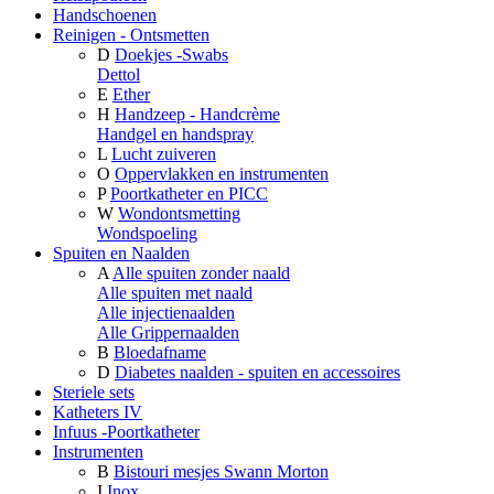
Handschoenen
Reinigen - Ontsmetten
D
Doekjes -Swabs
Dettol
E
Ether
H
Handzeep - Handcrème
Handgel en handspray
L
Lucht zuiveren
O
Oppervlakken en instrumenten
P
Poortkatheter en PICC
W
Wondontsmetting
Wondspoeling
Spuiten en Naalden
A
Alle spuiten zonder naald
Alle spuiten met naald
Alle injectienaalden
Alle Grippernaalden
B
Bloedafname
D
Diabetes naalden - spuiten en accessoires
Steriele sets
Katheters IV
Infuus -Poortkatheter
Instrumenten
B
Bistouri mesjes Swann Morton
I
Inox