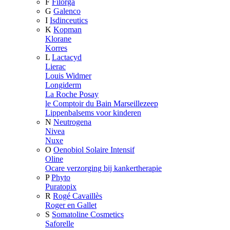
F
Filorga
G
Galenco
I
Isdinceutics
K
Kopman
Klorane
Korres
L
Lactacyd
Lierac
Louis Widmer
Longiderm
La Roche Posay
le Comptoir du Bain Marseillezeep
Lippenbalsems voor kinderen
N
Neutrogena
Nivea
Nuxe
O
Oenobiol Solaire Intensif
Oline
Ocare verzorging bij kankertherapie
P
Phyto
Puratopix
R
Rogé Cavaillès
Roger en Gallet
S
Somatoline Cosmetics
Saforelle