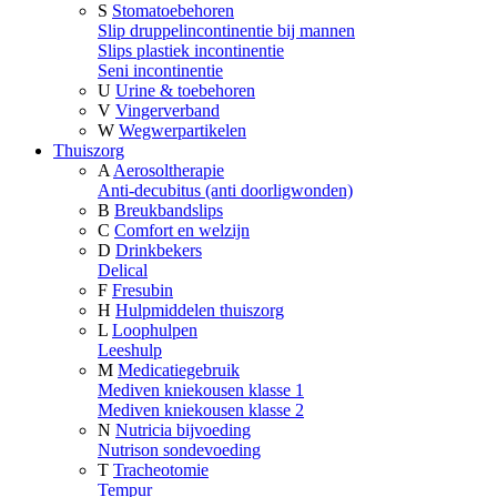
S
Stomatoebehoren
Slip druppelincontinentie bij mannen
Slips plastiek incontinentie
Seni incontinentie
U
Urine & toebehoren
V
Vingerverband
W
Wegwerpartikelen
Thuiszorg
A
Aerosoltherapie
Anti-decubitus (anti doorligwonden)
B
Breukbandslips
C
Comfort en welzijn
D
Drinkbekers
Delical
F
Fresubin
H
Hulpmiddelen thuiszorg
L
Loophulpen
Leeshulp
M
Medicatiegebruik
Mediven kniekousen klasse 1
Mediven kniekousen klasse 2
N
Nutricia bijvoeding
Nutrison sondevoeding
T
Tracheotomie
Tempur