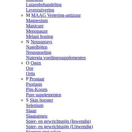
Luizenbehandeling
Leverzuivering
M
MAAG Vertering-antizuur
Magnesium
Manicure
Menopauze
Melapi honing
N
Neussprays
Nagelbijten
Neusspoeling
Nutergia voedingssupplementen
O
Ogen
Oor
Ortis
P
Prostaat
Psoriasis
Pijn-Koorts
Pure supplementen
S
Skin booster
Selenium
Slaap
Slaapapneu
Spier- en gewrichtspijn (Inwendig)
Spier- en gewrichtspijn (Uitwendig)
Stoppen met roken