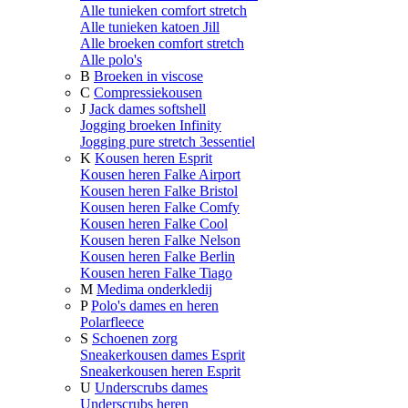
Alle tunieken comfort stretch
Alle tunieken katoen Jill
Alle broeken comfort stretch
Alle polo's
B
Broeken in viscose
C
Compressiekousen
J
Jack dames softshell
Jogging broeken Infinity
Jogging pure stretch 3essentiel
K
Kousen heren Esprit
Kousen heren Falke Airport
Kousen heren Falke Bristol
Kousen heren Falke Comfy
Kousen heren Falke Cool
Kousen heren Falke Nelson
Kousen heren Falke Berlin
Kousen heren Falke Tiago
M
Medima onderkledij
P
Polo's dames en heren
Polarfleece
S
Schoenen zorg
Sneakerkousen dames Esprit
Sneakerkousen heren Esprit
U
Underscrubs dames
Underscrubs heren