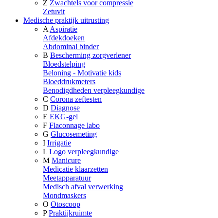
Z
Zwachtels voor compressie
Zetuvit
Medische praktijk uitrusting
A
Aspiratie
Afdekdoeken
Abdominal binder
B
Bescherming zorgverlener
Bloedstelping
Beloning - Motivatie kids
Bloeddrukmeters
Benodigdheden verpleegkundige
C
Corona zeftesten
D
Diagnose
E
EKG-gel
F
Flaconnage labo
G
Glucosemeting
I
Irrigatie
L
Logo verpleegkundige
M
Manicure
Medicatie klaarzetten
Meetapparatuur
Medisch afval verwerking
Mondmaskers
O
Otoscoop
P
Praktijkruimte