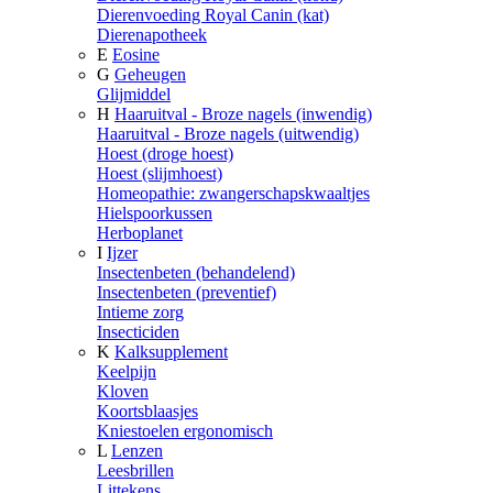
Dierenvoeding Royal Canin (kat)
Dierenapotheek
E
Eosine
G
Geheugen
Glijmiddel
H
Haaruitval - Broze nagels (inwendig)
Haaruitval - Broze nagels (uitwendig)
Hoest (droge hoest)
Hoest (slijmhoest)
Homeopathie: zwangerschapskwaaltjes
Hielspoorkussen
Herboplanet
I
Ijzer
Insectenbeten (behandelend)
Insectenbeten (preventief)
Intieme zorg
Insecticiden
K
Kalksupplement
Keelpijn
Kloven
Koortsblaasjes
Kniestoelen ergonomisch
L
Lenzen
Leesbrillen
Littekens