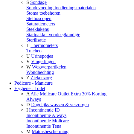
S
Sondage
Sondevoeding toedieningsmaterialen
Stoma toebehoren
Stethoscopen
Saturatiemeters
Steeklakens
Startpakket verpleegkundige
Sterilisatie
T
Thermometers
Tracheo
U
Urinepotjes
V
Vingerlingen
W
Wegwerpartikelen
Wondhechting
Z
Ziekenzorg
Pedicure - Manicure
Hygiene - Toilet
A
Alle Molicare Outlet Extra 30% Korting
Always
D
Dagelijks wassen & verzorgen
I
Incontinentie ID
Incontinentie Always
Incontinentie Molicare
Incontinentie Tena
M
Matrasbescherming