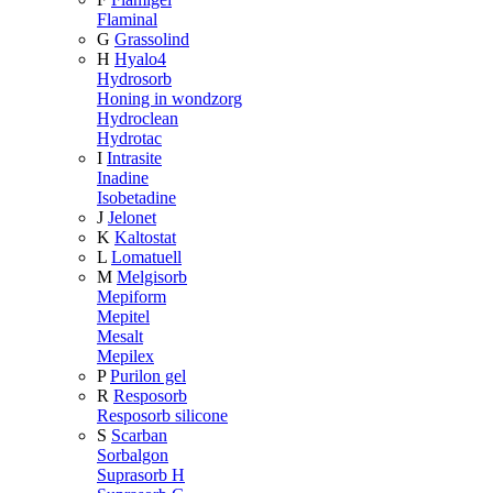
Flaminal
G
Grassolind
H
Hyalo4
Hydrosorb
Honing in wondzorg
Hydroclean
Hydrotac
I
Intrasite
Inadine
Isobetadine
J
Jelonet
K
Kaltostat
L
Lomatuell
M
Melgisorb
Mepiform
Mepitel
Mesalt
Mepilex
P
Purilon gel
R
Resposorb
Resposorb silicone
S
Scarban
Sorbalgon
Suprasorb H