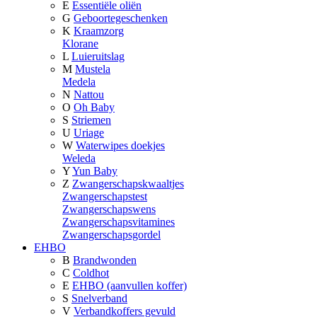
E
Essentiële oliën
G
Geboortegeschenken
K
Kraamzorg
Klorane
L
Luieruitslag
M
Mustela
Medela
N
Nattou
O
Oh Baby
S
Striemen
U
Uriage
W
Waterwipes doekjes
Weleda
Y
Yun Baby
Z
Zwangerschapskwaaltjes
Zwangerschapstest
Zwangerschapswens
Zwangerschapsvitamines
Zwangerschapsgordel
EHBO
B
Brandwonden
C
Coldhot
E
EHBO (aanvullen koffer)
S
Snelverband
V
Verbandkoffers gevuld