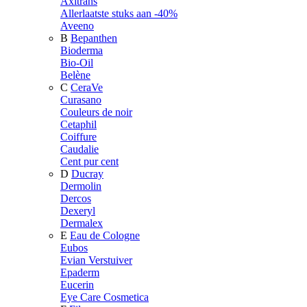
Axitrans
Allerlaatste stuks aan -40%
Aveeno
B
Bepanthen
Bioderma
Bio-Oil
Belène
C
CeraVe
Curasano
Couleurs de noir
Cetaphil
Coiffure
Caudalie
Cent pur cent
D
Ducray
Dermolin
Dercos
Dexeryl
Dermalex
E
Eau de Cologne
Eubos
Evian Verstuiver
Epaderm
Eucerin
Eye Care Cosmetica