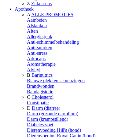
Z
Zitkussens
Apotheek
A
ALLE PROMOTIES
Aambeien
Afslanken
Aften
Allergie-jeuk
Anti-schimmelbehandeling
Anti-snurken
Anti-stress
Arkocaps
Aromatherapie
Alvityl
B
Barinutrics
Blauwe plekken - kneuzingen
Brandwonden
Bandagisterie
C
Cholesterol
Constipatie
D
Darm (diarree)
Darm (gezonde darmflora)
Darm (krampstillend)
Diabetes voet
Dierenvoeding Hill's (hond)
Dierenvoeding Royal Canin (hond)