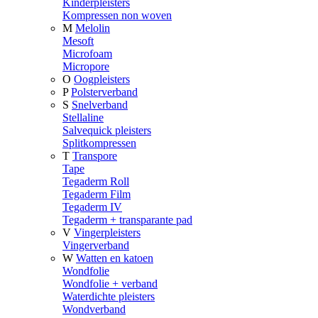
Kinderpleisters
Kompressen non woven
M
Melolin
Mesoft
Microfoam
Micropore
O
Oogpleisters
P
Polsterverband
S
Snelverband
Stellaline
Salvequick pleisters
Splitkompressen
T
Transpore
Tape
Tegaderm Roll
Tegaderm Film
Tegaderm IV
Tegaderm + transparante pad
V
Vingerpleisters
Vingerverband
W
Watten en katoen
Wondfolie
Wondfolie + verband
Waterdichte pleisters
Wondverband