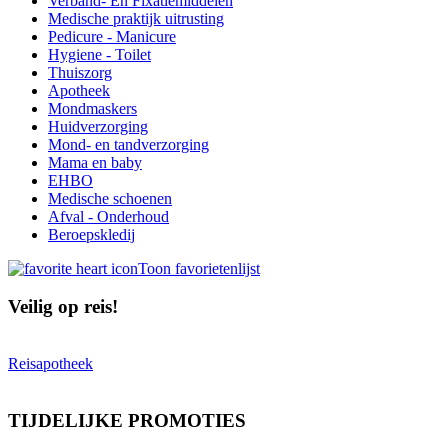
Verband- En Fixatiemiddelen
Medische praktijk uitrusting
Pedicure - Manicure
Hygiene - Toilet
Thuiszorg
Apotheek
Mondmaskers
Huidverzorging
Mond- en tandverzorging
Mama en baby
EHBO
Medische schoenen
Afval - Onderhoud
Beroepskledij
Toon favorietenlijst
Veilig op reis!
Reisapotheek
TIJDELIJKE PROMOTIES